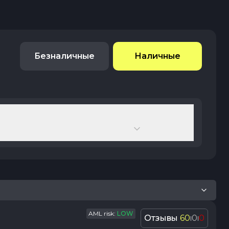
Безналичные
Наличные
AML risk:
LOW
Отзывы
60
0
0
|
|