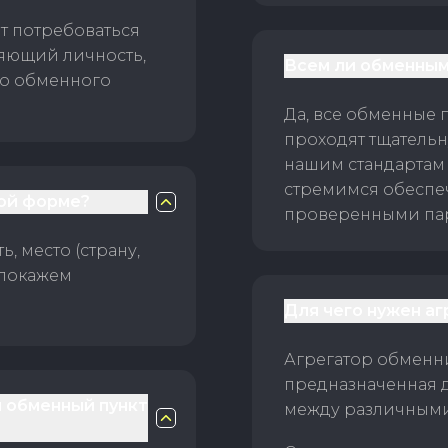
т потребоваться
ряющий личность,
Всем ли обменным
го обменного
Да, все обменные 
проходят тщательн
нашим стандартам
стремимся обеспе
ой форме?
проверенными пар
, место (страну,
 покажем
Для чего нужен а
Агрегатор обменни
предназначенная 
й обменный пункт
между различным