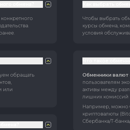
чного обмена?
Как выбрать обме
 конкретного
Чтобы выбрать об
дательства.
курсы обмена, ком
ранее.
условия обслужив
Что такое обменн
уем обращать
Обменники валют
нтов,
пользователям эко
и или
активы между раз
лишних комиссий 
Например, можно 
криптовалюты (Bitc
Сбербанка/Т-банка
обмена?