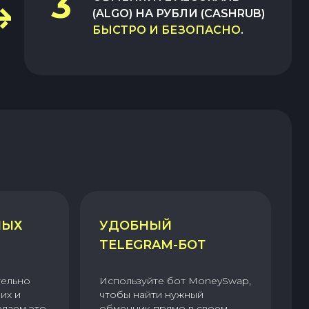
3
(ALGO)
НА
РУБЛИ (CASHRUB)
БЫСТРО И БЕЗОПАСНО
.
НЫХ
УДОБНЫЙ
TELEGRAM-БОТ
тельно
Используйте бот MoneySwap,
их и
чтобы найти нужный
елаем это
обменник прямо в своем