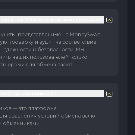
 пунктам MoneySwap можно доверять?
пункты, представленные на MoneySwap,
ую проверку и аудит на соответствие
 надежности и безопасности. Мы
чить наших пользователей только
тнерами для обмена валют.
грегатор обменников?
ков — это платформа,
для сравнения условий обмена валют
и обменниками.