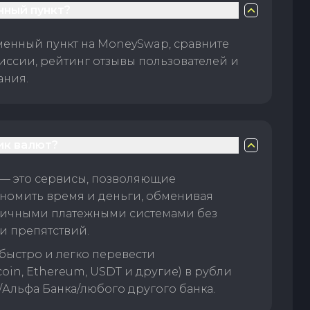
нный пункт?
менный пункт на MoneySwap, сравните
иссии, рейтинг отзывы пользователей и
ания.
ик валют?
— это сервисы, позволяющие
номить время и деньги, обменивая
личными платежными системами без
и препятствий.
быстро и легко перевести
oin, Ethereum, USDT и другие) в рубли
/Альфа Банка/любого другого банка.