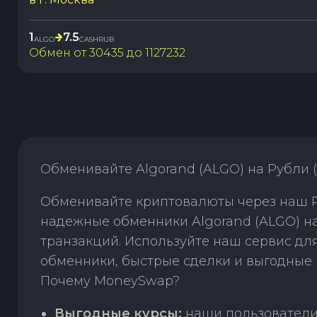
1
7.5
ALGO
CASHRUB
Обмен от
30435
до
1127232
Обменивайте Algorand (ALGO) на Рубли 
Обменивайте криптовалюты через наш P2
надежные обменники Algorand (ALGO) н
транзакций. Используйте наш сервис д
обменники, быстрые сделки и выгодные 
Почему MoneySwap?
Выгодные курсы:
наши пользователи 