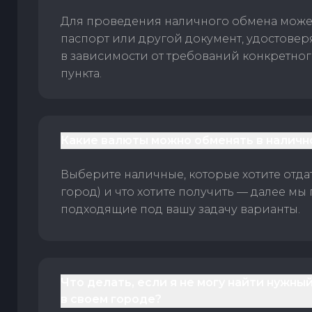
Для проведения наличного обмена може
паспорт или другой документ, удостове
в зависимости от требований конкретно
пункта.
Какие валюты можно обменять в наличн
Выберите наличные, которые хотите отдать
город) и что хотите получить — далее мы
подходящие под вашу задачу варианты.
Что делать, если я не могу найти нужны
в своем городе?