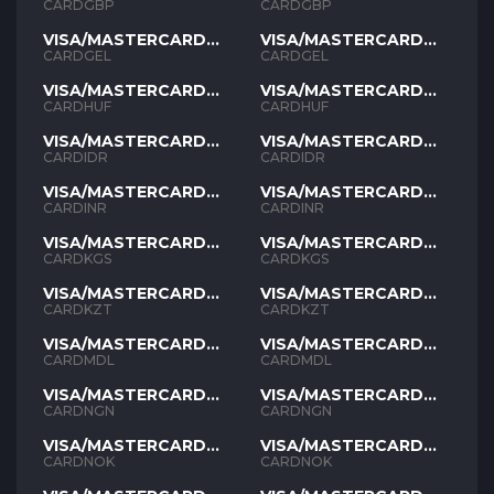
GBP
GBP
CARDGBP
CARDGBP
VISA/MASTERCARD
VISA/MASTERCARD
GEL
GEL
CARDGEL
CARDGEL
VISA/MASTERCARD
VISA/MASTERCARD
HUF
HUF
CARDHUF
CARDHUF
VISA/MASTERCARD
VISA/MASTERCARD
IDR
IDR
CARDIDR
CARDIDR
VISA/MASTERCARD
VISA/MASTERCARD
INR
INR
CARDINR
CARDINR
VISA/MASTERCARD
VISA/MASTERCARD
KGS
KGS
CARDKGS
CARDKGS
VISA/MASTERCARD
VISA/MASTERCARD
KZT
KZT
CARDKZT
CARDKZT
VISA/MASTERCARD
VISA/MASTERCARD
MDL
MDL
CARDMDL
CARDMDL
VISA/MASTERCARD
VISA/MASTERCARD
NGN
NGN
CARDNGN
CARDNGN
VISA/MASTERCARD
VISA/MASTERCARD
NOK
NOK
CARDNOK
CARDNOK