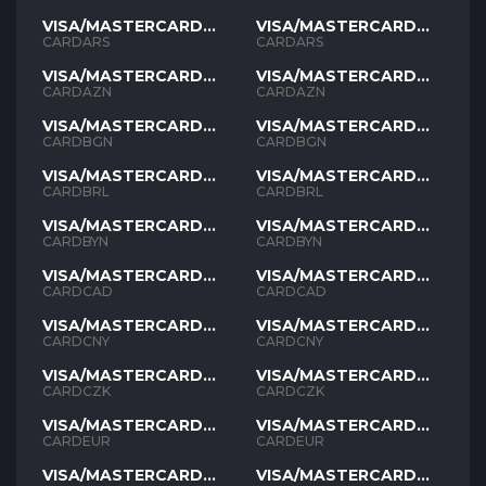
VISA/MASTERCARD
VISA/MASTERCARD
ARS
ARS
CARDARS
CARDARS
VISA/MASTERCARD
VISA/MASTERCARD
AZN
AZN
CARDAZN
CARDAZN
VISA/MASTERCARD
VISA/MASTERCARD
BGN
BGN
CARDBGN
CARDBGN
VISA/MASTERCARD
VISA/MASTERCARD
BRL
BRL
CARDBRL
CARDBRL
VISA/MASTERCARD
VISA/MASTERCARD
BYN
BYN
CARDBYN
CARDBYN
VISA/MASTERCARD
VISA/MASTERCARD
CAD
CAD
CARDCAD
CARDCAD
VISA/MASTERCARD
VISA/MASTERCARD
CNY
CNY
CARDCNY
CARDCNY
VISA/MASTERCARD
VISA/MASTERCARD
CZK
CZK
CARDCZK
CARDCZK
VISA/MASTERCARD
VISA/MASTERCARD
EUR
EUR
CARDEUR
CARDEUR
VISA/MASTERCARD
VISA/MASTERCARD