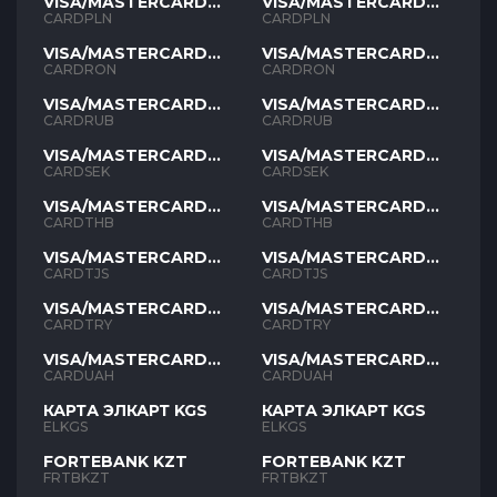
VISA/MASTERCARD
VISA/MASTERCARD
PLN
PLN
CARDPLN
CARDPLN
VISA/MASTERCARD
VISA/MASTERCARD
RON
RON
CARDRON
CARDRON
VISA/MASTERCARD
VISA/MASTERCARD
RUB
RUB
CARDRUB
CARDRUB
VISA/MASTERCARD
VISA/MASTERCARD
SEK
SEK
CARDSEK
CARDSEK
VISA/MASTERCARD
VISA/MASTERCARD
THB
THB
CARDTHB
CARDTHB
VISA/MASTERCARD
VISA/MASTERCARD
TJS
TJS
CARDTJS
CARDTJS
VISA/MASTERCARD
VISA/MASTERCARD
TYR
TYR
CARDTRY
CARDTRY
VISA/MASTERCARD
VISA/MASTERCARD
UAH
UAH
CARDUAH
CARDUAH
КАРТА ЭЛКАРТ KGS
КАРТА ЭЛКАРТ KGS
ELKGS
ELKGS
FORTEBANK KZT
FORTEBANK KZT
FRTBKZT
FRTBKZT