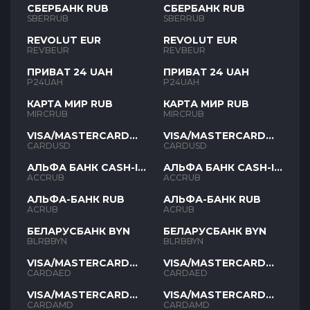
СБЕРБАНК RUB
СБЕРБАНК RUB
SBERRUB
SBERRUB
REVOLUT EUR
REVOLUT EUR
REVBEUR
REVBEUR
ПРИВАТ 24 UAH
ПРИВАТ 24 UAH
P24UAH
P24UAH
КАРТА МИР RUB
КАРТА МИР RUB
MIRCRUB
MIRCRUB
VISA/MASTERCARD
VISA/MASTERCARD
USD
USD
CARDUSD
CARDUSD
АЛЬФА БАНК CASH-IN
АЛЬФА БАНК CASH-IN
RUB
RUB
ACCRUB
ACCRUB
АЛЬФА-БАНК RUB
АЛЬФА-БАНК RUB
ACRUB
ACRUB
БЕЛАРУСБАНК BYN
БЕЛАРУСБАНК BYN
BLRBBYN
BLRBBYN
VISA/MASTERCARD
VISA/MASTERCARD
AED
AED
CARDAED
CARDAED
VISA/MASTERCARD
VISA/MASTERCARD
AMD
AMD
CARDAMD
CARDAMD