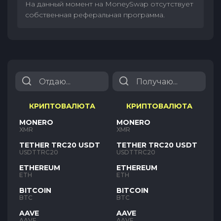
На данный момент на MoneySwap отсутствует
собственная реферальная программа.
КРИПТОВАЛЮТА
КРИПТОВАЛЮТА
MONERO
MONERO
XMR
XMR
TETHER TRC20 USDT
TETHER TRC20 USDT
USDTTRC20
USDTTRC20
ETHEREUM
ETHEREUM
ETH
ETH
BITCOIN
BITCOIN
BTC
BTC
AAVE
AAVE
AAVE
AAVE