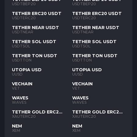
USDTBEP20
USDTBEP20
TETHER ERC20 USDT
TETHER ERC20 USDT
USDTERC20
USDTERC20
TETHER NEAR USDT
TETHER NEAR USDT
USDTNEAR
USDTNEAR
TETHER SOL USDT
TETHER SOL USDT
USDTSOL
USDTSOL
TETHER TON USDT
TETHER TON USDT
USDTTON
USDTTON
UTOPIA USD
UTOPIA USD
UUSD
UUSD
VECHAIN
VECHAIN
VET
VET
WAVES
WAVES
WAVES
WAVES
TETHER GOLD ERC20
TETHER GOLD ERC20
XAUT
XAUT
XAUTERC20
XAUTERC20
NEM
NEM
XEM
XEM