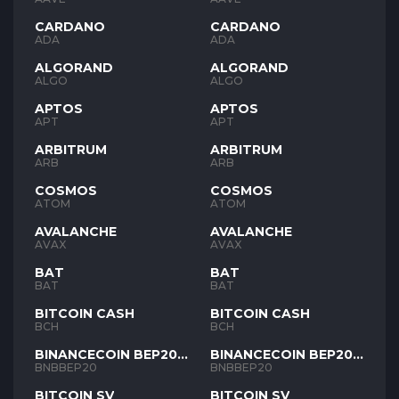
CARDANO
CARDANO
ADA
ADA
ALGORAND
ALGORAND
ALGO
ALGO
APTOS
APTOS
APT
APT
ARBITRUM
ARBITRUM
ARB
ARB
COSMOS
COSMOS
ATOM
ATOM
AVALANCHE
AVALANCHE
AVAX
AVAX
BAT
BAT
BAT
BAT
BITCOIN CASH
BITCOIN CASH
BCH
BCH
BINANCECOIN BEP20
BINANCECOIN BEP20
BNB
BNB
BNBBEP20
BNBBEP20
BITCOIN SV
BITCOIN SV