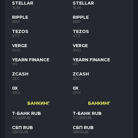
STELLAR
STELLAR
XLM
XLM
RIPPLE
RIPPLE
XRP
XRP
TEZOS
TEZOS
XTZ
XTZ
VERGE
VERGE
XVG
XVG
YEARN FINANCE
YEARN FINANCE
YFI
YFI
ZCASH
ZCASH
ZEC
ZEC
0X
0X
ZRX
ZRX
БАНКИНГ
БАНКИНГ
Т-БАНК RUB
Т-БАНК RUB
TCSBRUB
TCSBRUB
СБП RUB
СБП RUB
SBPRUB
SBPRUB