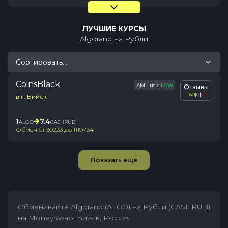
ЛУЧШИЕ КУРСЫ
Algorand
на
Рубли
Сортировать...
CoinsBlack
AML risk:
LOW
Отзывы
60
|
0
|
0
в г. Бийск
1
7.4
ALGO
CASHRUB
Обмен от
30233
до
1119734
Показать ещё
Обменивайте Algorand (ALGO) на Рубли (CASHRUB)
на MoneySwap! Бийск, Россия