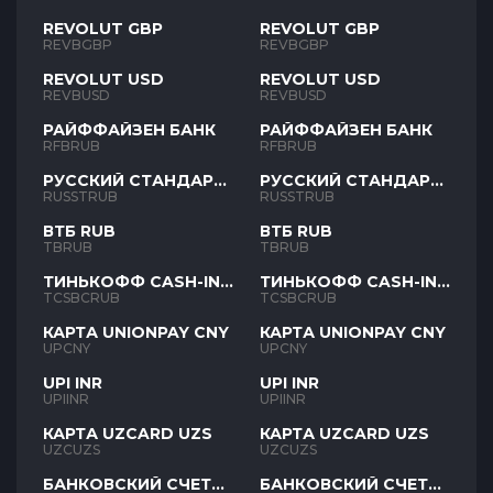
REVOLUT GBP
REVOLUT GBP
REVBGBP
REVBGBP
REVOLUT USD
REVOLUT USD
REVBUSD
REVBUSD
РАЙФФАЙЗЕН БАНК
РАЙФФАЙЗЕН БАНК
RFBRUB
RFBRUB
РУССКИЙ СТАНДАРТ
РУССКИЙ СТАНДАРТ
RUB
RUB
RUSSTRUB
RUSSTRUB
ВТБ RUB
ВТБ RUB
TBRUB
TBRUB
ТИНЬКОФФ CASH-IN
ТИНЬКОФФ CASH-IN
RUB
RUB
TCSBCRUB
TCSBCRUB
КАРТА UNIONPAY CNY
КАРТА UNIONPAY CNY
UPCNY
UPCNY
UPI INR
UPI INR
UPIINR
UPIINR
КАРТА UZCARD UZS
КАРТА UZCARD UZS
UZCUZS
UZCUZS
БАНКОВСКИЙ СЧЕТ
БАНКОВСКИЙ СЧЕТ