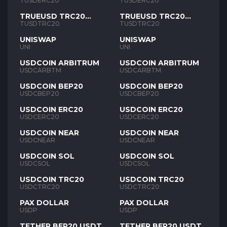
TUSD
TUSD
TUSDERC20
TUSDERC20
TRUEUSD TRC20
TRUEUSD TRC20
TUSD
TUSD
TUSDTRC20
TUSDTRC20
UNISWAP
UNISWAP
UNI
UNI
USDCOIN ARBITRUM
USDCOIN ARBITRUM
USDCARBTM
USDCARBTM
USDCOIN BEP20
USDCOIN BEP20
USDCBEP20
USDCBEP20
USDCOIN ERC20
USDCOIN ERC20
USDCERC20
USDCERC20
USDCOIN NEAR
USDCOIN NEAR
USDCNEAR
USDCNEAR
USDCOIN SOL
USDCOIN SOL
USDCSOL
USDCSOL
USDCOIN TRC20
USDCOIN TRC20
USDCTRC20
USDCTRC20
PAX DOLLAR
PAX DOLLAR
USDP
USDP
TETHER BEP20 USDT
TETHER BEP20 USDT