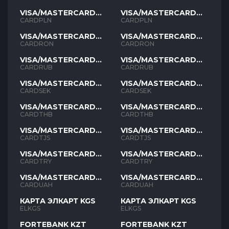
VISA/MASTERCARD
VISA/MASTERCARD
PLN
PLN
CARDPLN
CARDPLN
VISA/MASTERCARD
VISA/MASTERCARD
RON
RON
CARDRON
CARDRON
VISA/MASTERCARD
VISA/MASTERCARD
RUB
RUB
CARDRUB
CARDRUB
VISA/MASTERCARD
VISA/MASTERCARD
SEK
SEK
CARDSEK
CARDSEK
VISA/MASTERCARD
VISA/MASTERCARD
THB
THB
CARDTHB
CARDTHB
VISA/MASTERCARD
VISA/MASTERCARD
TJS
TJS
CARDTJS
CARDTJS
VISA/MASTERCARD
VISA/MASTERCARD
TYR
TYR
CARDTRY
CARDTRY
VISA/MASTERCARD
VISA/MASTERCARD
UAH
UAH
CARDUAH
CARDUAH
КАРТА ЭЛКАРТ KGS
КАРТА ЭЛКАРТ KGS
ELKGS
ELKGS
FORTEBANK KZT
FORTEBANK KZT