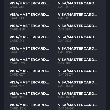
VISA/MASTERCARD
VISA/MASTERCARD
GBP
GBP
CARDGBP
CARDGBP
VISA/MASTERCARD
VISA/MASTERCARD
GEL
GEL
CARDGEL
CARDGEL
VISA/MASTERCARD
VISA/MASTERCARD
HUF
HUF
CARDHUF
CARDHUF
VISA/MASTERCARD
VISA/MASTERCARD
IDR
IDR
CARDIDR
CARDIDR
VISA/MASTERCARD
VISA/MASTERCARD
INR
INR
CARDINR
CARDINR
VISA/MASTERCARD
VISA/MASTERCARD
KGS
KGS
CARDKGS
CARDKGS
VISA/MASTERCARD
VISA/MASTERCARD
KZT
KZT
CARDKZT
CARDKZT
VISA/MASTERCARD
VISA/MASTERCARD
MDL
MDL
CARDMDL
CARDMDL
VISA/MASTERCARD
VISA/MASTERCARD
NGN
NGN
CARDNGN
CARDNGN
VISA/MASTERCARD
VISA/MASTERCARD
NOK
NOK
CARDNOK
CARDNOK