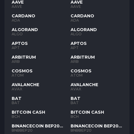
AAVE
AAVE
AAVE
AAVE
CARDANO
CARDANO
ADA
ADA
ALGORAND
ALGORAND
ALGO
ALGO
APTOS
APTOS
APT
APT
ARBITRUM
ARBITRUM
ARB
ARB
COSMOS
COSMOS
ATOM
ATOM
AVALANCHE
AVALANCHE
AVAX
AVAX
BAT
BAT
BAT
BAT
BITCOIN CASH
BITCOIN CASH
BCH
BCH
BINANCECOIN BEP20
BINANCECOIN BEP20
BNB
BNB
BNBBEP20
BNBBEP20