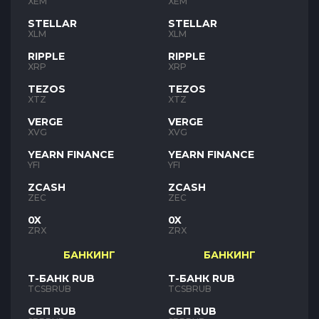
XEM
XEM
STELLAR
STELLAR
XLM
XLM
RIPPLE
RIPPLE
XRP
XRP
TEZOS
TEZOS
XTZ
XTZ
VERGE
VERGE
XVG
XVG
YEARN FINANCE
YEARN FINANCE
YFI
YFI
ZCASH
ZCASH
ZEC
ZEC
0X
0X
ZRX
ZRX
БАНКИНГ
БАНКИНГ
Т-БАНК RUB
Т-БАНК RUB
TCSBRUB
TCSBRUB
СБП RUB
СБП RUB