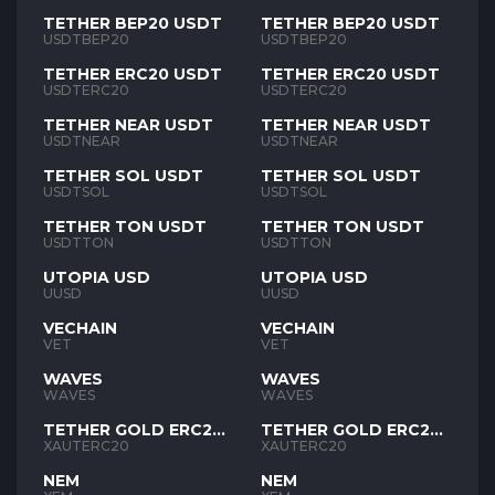
TETHER BEP20 USDT
TETHER BEP20 USDT
USDTBEP20
USDTBEP20
TETHER ERC20 USDT
TETHER ERC20 USDT
USDTERC20
USDTERC20
TETHER NEAR USDT
TETHER NEAR USDT
USDTNEAR
USDTNEAR
TETHER SOL USDT
TETHER SOL USDT
USDTSOL
USDTSOL
TETHER TON USDT
TETHER TON USDT
USDTTON
USDTTON
UTOPIA USD
UTOPIA USD
UUSD
UUSD
VECHAIN
VECHAIN
VET
VET
WAVES
WAVES
WAVES
WAVES
TETHER GOLD ERC20
TETHER GOLD ERC20
XAUT
XAUT
XAUTERC20
XAUTERC20
NEM
NEM