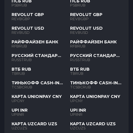
ПСБ RUB
ПСБ RUB
PSBRUB
PSBRUB
REVOLUT GBP
REVOLUT GBP
REVBGBP
REVBGBP
REVOLUT USD
REVOLUT USD
REVBUSD
REVBUSD
РАЙФФАЙЗЕН БАНК
РАЙФФАЙЗЕН БАНК
RFBRUB
RFBRUB
РУССКИЙ СТАНДАРТ
РУССКИЙ СТАНДАРТ
RUB
RUB
RUSSTRUB
RUSSTRUB
ВТБ RUB
ВТБ RUB
TBRUB
TBRUB
ТИНЬКОФФ CASH-IN
ТИНЬКОФФ CASH-IN
RUB
RUB
TCSBCRUB
TCSBCRUB
КАРТА UNIONPAY CNY
КАРТА UNIONPAY CNY
UPCNY
UPCNY
UPI INR
UPI INR
UPIINR
UPIINR
КАРТА UZCARD UZS
КАРТА UZCARD UZS
UZCUZS
UZCUZS