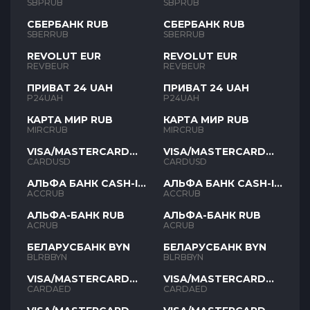
SBPRUB
SBPRUB
СБЕРБАНК RUB
СБЕРБАНК RUB
SBERRUB
SBERRUB
REVOLUT EUR
REVOLUT EUR
REVBEUR
REVBEUR
ПРИВАТ 24 UAH
ПРИВАТ 24 UAH
P24UAH
P24UAH
КАРТА МИР RUB
КАРТА МИР RUB
MIRCRUB
MIRCRUB
VISA/MASTERCARD
VISA/MASTERCARD
USD
USD
CARDUSD
CARDUSD
АЛЬФА БАНК CASH-IN
АЛЬФА БАНК CASH-IN
RUB
RUB
ACCRUB
ACCRUB
АЛЬФА-БАНК RUB
АЛЬФА-БАНК RUB
ACRUB
ACRUB
БЕЛАРУСБАНК BYN
БЕЛАРУСБАНК BYN
BLRBBYN
BLRBBYN
VISA/MASTERCARD
VISA/MASTERCARD
AED
AED
CARDAED
CARDAED