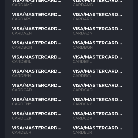
VISA/MASTERCARD
VISA/MASTERCARD
AMD
AMD
CARDAMD
CARDAMD
VISA/MASTERCARD
VISA/MASTERCARD
ARS
ARS
CARDARS
CARDARS
VISA/MASTERCARD
VISA/MASTERCARD
AZN
AZN
CARDAZN
CARDAZN
VISA/MASTERCARD
VISA/MASTERCARD
BGN
BGN
CARDBGN
CARDBGN
VISA/MASTERCARD
VISA/MASTERCARD
BRL
BRL
CARDBRL
CARDBRL
VISA/MASTERCARD
VISA/MASTERCARD
BYN
BYN
CARDBYN
CARDBYN
VISA/MASTERCARD
VISA/MASTERCARD
CAD
CAD
CARDCAD
CARDCAD
VISA/MASTERCARD
VISA/MASTERCARD
CNY
CNY
CARDCNY
CARDCNY
VISA/MASTERCARD
VISA/MASTERCARD
CZK
CZK
CARDCZK
CARDCZK
VISA/MASTERCARD
VISA/MASTERCARD
EUR
EUR
CARDEUR
CARDEUR