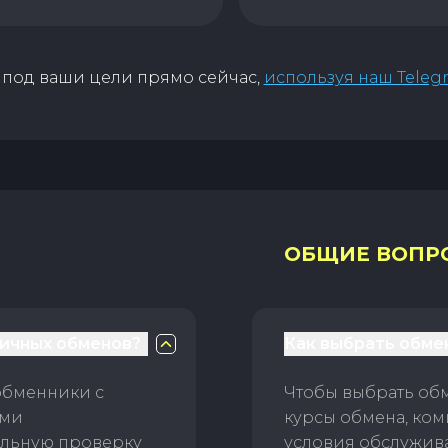
под ваши цели прямо сейчас,
используя наш Teleg
ОБЩИЕ ВОПР
личных обменов?
Как выбрать обме
обменники с
Чтобы выбрать об
ами
курсы обмена, ком
ельную проверку
условия обслужив