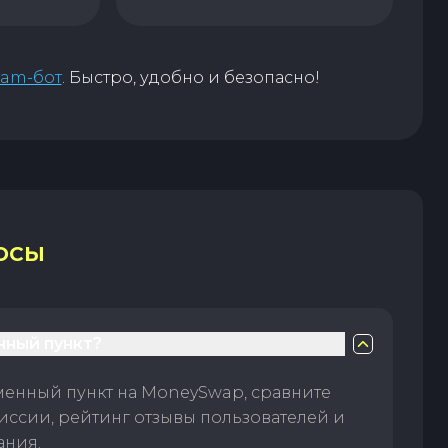
ram-бот
. Быстро, удобно и безопасно!
ОСЫ
нный пункт?
менный пункт на MoneySwap, сравните
иссии, рейтинг отзывы пользователей и
ания.