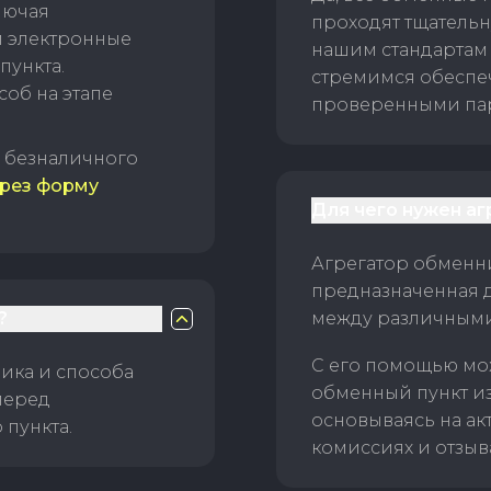
лючая
проходят тщательн
и электронные
нашим стандартам
пункта.
стремимся обеспе
об на этапе
проверенными пар
б безналичного
рез форму
Для чего нужен а
Агрегатор обменни
предназначенная 
?
между различным
С его помощью мо
ика и способа
обменный пункт и
перед
основываясь на ак
пункта.
комиссиях и отзыв