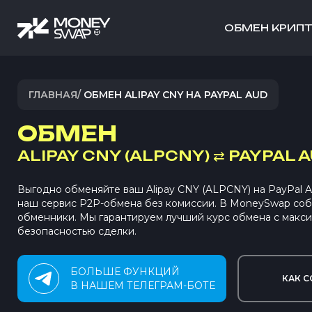
ОБМЕН КРИП
ГЛАВНАЯ
/
ОБМЕН ALIPAY CNY НА PAYPAL AUD
ОБМЕН
ALIPAY CNY (ALPCNY)
⇄
PAYPAL A
Выгодно обменяйте ваш Alipay CNY (ALPCNY) на PayPal 
наш сервис P2P-обмена без комиссии. В MoneySwap со
обменники. Мы гарантируем лучший курс обмена с макс
безопасностью сделки.
БОЛЬШЕ ФУНКЦИЙ
КАК С
В НАШЕМ ТЕЛЕГРАМ-БОТЕ