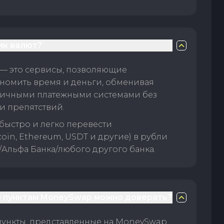
ик валют?
— это сервисы, позволяющие
номить время и деньги, обменивая
личными платежными системами без
и препятствий.
быстро и легко перевести
oin, Ethereum, USDT и другие) в рубли
/Альфа Банка/любого другого банка.
 пунктам MoneySwap можно доверять?
пункты, представленные на MoneySwap,