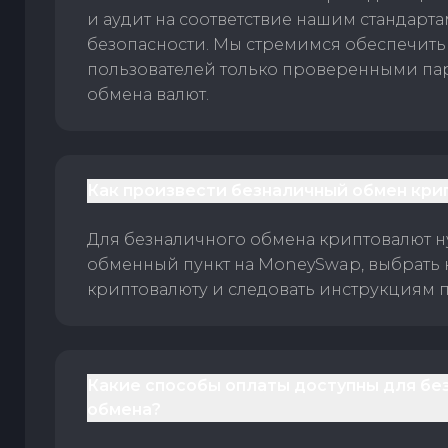
и аудит на соответствие нашим стандарт
безопасности. Мы стремимся обеспечить
пользователей только проверенными па
обмена валют.
Как произвести безналичный обмен кри
Для безналичного обмена криптовалют 
обменный пункт на MoneySwap, выбрать
криптовалюту и следовать инструкциям п
Какие способы оплаты доступны для бе
обмена?