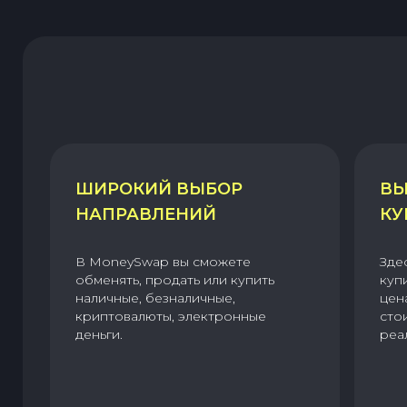
ШИРОКИЙ ВЫБОР
ВЫ
НАПРАВЛЕНИЙ
КУ
В MoneySwap вы сможете
Зде
обменять, продать или купить
куп
наличные, безналичные,
цен
криптовалюты, электронные
сто
деньги.
реа