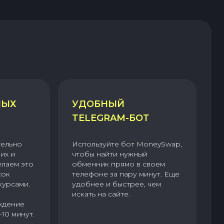
НЫХ
УДОБНЫЙ
TELEGRAM-БОТ
тельно
Используйте бот MoneySwap,
их и
чтобы найти нужный
елаем это
обменник прямо в своем
сок
телефоне за пару минут. Еще
курсами.
удобнее и быстрее, чем
искать на сайте.
ждение
–10 минут.