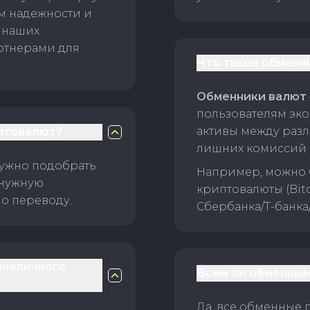
ам надежности и
 наших
ртнерами для
Что такое обменн
Обменники валют
пользователям эко
активы между раз
птовалют?
лишних комиссий 
нужно подобрать
Например, можно 
 нужную
криптовалюты (Bitc
о переводу.
Сбербанка/Т-банка
зналичного
Всем ли обменным
Да, все обменные 