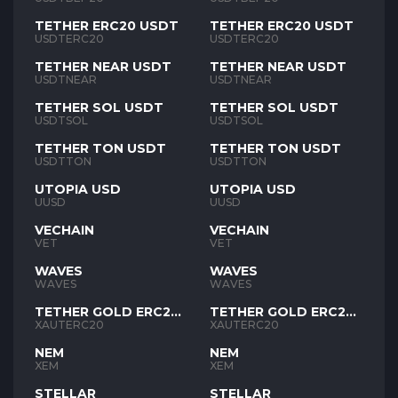
TETHER ERC20 USDT
TETHER ERC20 USDT
USDTERC20
USDTERC20
TETHER NEAR USDT
TETHER NEAR USDT
USDTNEAR
USDTNEAR
TETHER SOL USDT
TETHER SOL USDT
USDTSOL
USDTSOL
TETHER TON USDT
TETHER TON USDT
USDTTON
USDTTON
UTOPIA USD
UTOPIA USD
UUSD
UUSD
VECHAIN
VECHAIN
VET
VET
WAVES
WAVES
WAVES
WAVES
TETHER GOLD ERC20
TETHER GOLD ERC20
XAUT
XAUT
XAUTERC20
XAUTERC20
NEM
NEM
XEM
XEM
STELLAR
STELLAR