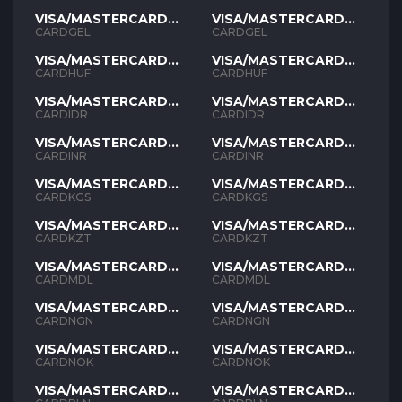
VISA/MASTERCARD
VISA/MASTERCARD
GEL
GEL
CARDGEL
CARDGEL
VISA/MASTERCARD
VISA/MASTERCARD
HUF
HUF
CARDHUF
CARDHUF
VISA/MASTERCARD
VISA/MASTERCARD
IDR
IDR
CARDIDR
CARDIDR
VISA/MASTERCARD
VISA/MASTERCARD
INR
INR
CARDINR
CARDINR
VISA/MASTERCARD
VISA/MASTERCARD
KGS
KGS
CARDKGS
CARDKGS
VISA/MASTERCARD
VISA/MASTERCARD
KZT
KZT
CARDKZT
CARDKZT
VISA/MASTERCARD
VISA/MASTERCARD
MDL
MDL
CARDMDL
CARDMDL
VISA/MASTERCARD
VISA/MASTERCARD
NGN
NGN
CARDNGN
CARDNGN
VISA/MASTERCARD
VISA/MASTERCARD
NOK
NOK
CARDNOK
CARDNOK
VISA/MASTERCARD
VISA/MASTERCARD