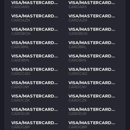
VISA/MASTERCARD
VISA/MASTERCARD
ARS
ARS
CARDARS
CARDARS
VISA/MASTERCARD
VISA/MASTERCARD
AZN
AZN
CARDAZN
CARDAZN
VISA/MASTERCARD
VISA/MASTERCARD
BGN
BGN
CARDBGN
CARDBGN
VISA/MASTERCARD
VISA/MASTERCARD
BRL
BRL
CARDBRL
CARDBRL
VISA/MASTERCARD
VISA/MASTERCARD
BYN
BYN
CARDBYN
CARDBYN
VISA/MASTERCARD
VISA/MASTERCARD
CAD
CAD
CARDCAD
CARDCAD
VISA/MASTERCARD
VISA/MASTERCARD
CNY
CNY
CARDCNY
CARDCNY
VISA/MASTERCARD
VISA/MASTERCARD
CZK
CZK
CARDCZK
CARDCZK
VISA/MASTERCARD
VISA/MASTERCARD
EUR
EUR
CARDEUR
CARDEUR
VISA/MASTERCARD
VISA/MASTERCARD
GBP
GBP
CARDGBP
CARDGBP