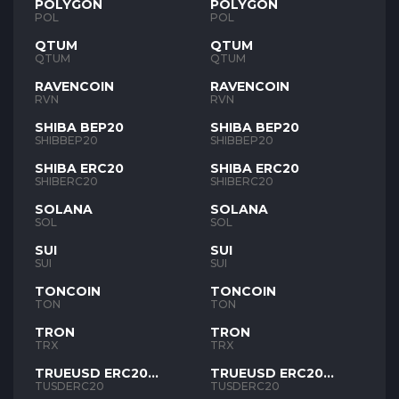
POLYGON
POLYGON
POL
POL
QTUM
QTUM
QTUM
QTUM
RAVENCOIN
RAVENCOIN
RVN
RVN
SHIBA BEP20
SHIBA BEP20
SHIBBEP20
SHIBBEP20
SHIBA ERC20
SHIBA ERC20
SHIBERC20
SHIBERC20
SOLANA
SOLANA
SOL
SOL
SUI
SUI
SUI
SUI
TONCOIN
TONCOIN
TON
TON
TRON
TRON
TRX
TRX
TRUEUSD ERC20
TRUEUSD ERC20
TUSD
TUSD
TUSDERC20
TUSDERC20