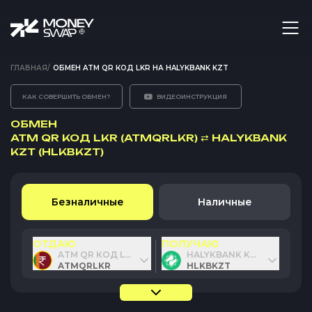
ГЛАВНАЯ
/
ОБМЕН ATM QR КОД LKR НА HALYKBANK KZT
КАК СОВЕРШИТЬ ОБМЕН?
ВИДЕОИНСТРУКЦИЯ
ОБМЕН
ATM QR КОД LKR (ATMQRLKR)
⇄
HALYKBANK
KZT (HLKBKZT)
Безналичные
Наличные
ОТДАЮ
ПОЛУЧАЮ
ATM QR КОД LKR
HALYKBANK KZT
ATMQRLKR
HLKBKZT