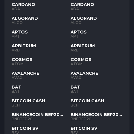
CARDANO
CARDANO
ADA
ADA
ALGORAND
ALGORAND
ALGO
ALGO
APTOS
APTOS
APT
APT
ARBITRUM
ARBITRUM
ARB
ARB
COSMOS
COSMOS
ATOM
ATOM
AVALANCHE
AVALANCHE
AVAX
AVAX
BAT
BAT
BAT
BAT
BITCOIN CASH
BITCOIN CASH
BCH
BCH
BINANCECOIN BEP20
BINANCECOIN BEP20
BNB
BNB
BNBBEP20
BNBBEP20
BITCOIN SV
BITCOIN SV
BSV
BSV