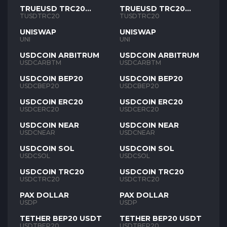
TRUEUSD TRC20
TRUEUSD TRC20
TUSD
TUSD
TUSDTRC20
TUSDTRC20
UNISWAP
UNISWAP
UNI
UNI
USDCOIN ARBITRUM
USDCOIN ARBITRUM
USDCARBTM
USDCARBTM
USDCOIN BEP20
USDCOIN BEP20
USDCBEP20
USDCBEP20
USDCOIN ERC20
USDCOIN ERC20
USDCERC20
USDCERC20
USDCOIN NEAR
USDCOIN NEAR
USDCNEAR
USDCNEAR
USDCOIN SOL
USDCOIN SOL
USDCSOL
USDCSOL
USDCOIN TRC20
USDCOIN TRC20
USDCTRC20
USDCTRC20
PAX DOLLAR
PAX DOLLAR
USDP
USDP
TETHER BEP20 USDT
TETHER BEP20 USDT
USDTBEP20
USDTBEP20