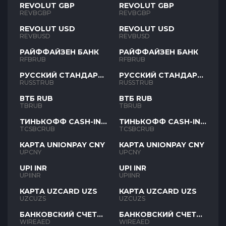
REVOLUT GBP
REVOLUT GBP
REVBGBP
REVBGBP
REVOLUT USD
REVOLUT USD
REVBUSD
REVBUSD
РАЙФФАЙЗЕН БАНК
РАЙФФАЙЗЕН БАНК
RFBRUB
RFBRUB
РУССКИЙ СТАНДАРТ
РУССКИЙ СТАНДАРТ
RUB
RUB
RUSSTRUB
RUSSTRUB
ВТБ RUB
ВТБ RUB
TBRUB
TBRUB
ТИНЬКОФФ CASH-IN
ТИНЬКОФФ CASH-IN
RUB
RUB
TCSBCRUB
TCSBCRUB
КАРТА UNIONPAY CNY
КАРТА UNIONPAY CNY
UPCNY
UPCNY
UPI INR
UPI INR
UPIINR
UPIINR
КАРТА UZCARD UZS
КАРТА UZCARD UZS
UZCUZS
UZCUZS
БАНКОВСКИЙ СЧЕТ
БАНКОВСКИЙ СЧЕТ
AED
AED
WIREAED
WIREAED