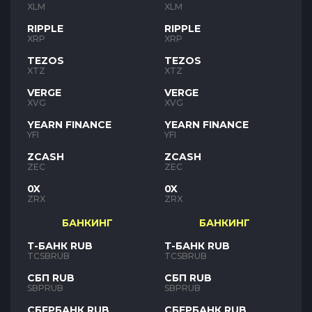
XLM
XLM
RIPPLE
RIPPLE
XRP
XRP
TEZOS
TEZOS
XTZ
XTZ
VERGE
VERGE
XVG
XVG
YEARN FINANCE
YEARN FINANCE
YFI
YFI
ZCASH
ZCASH
ZEC
ZEC
0X
0X
ZRX
ZRX
БАНКИНГ
БАНКИНГ
Т-БАНК RUB
Т-БАНК RUB
TCSBRUB
TCSBRUB
СБП RUB
СБП RUB
SBPRUB
SBPRUB
СБЕРБАНК RUB
СБЕРБАНК RUB