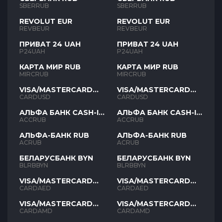
SBERRUB
SBERRUB
REVOLUT EUR
REVOLUT EUR
REVBEUR
REVBEUR
ПРИВАТ 24 UAH
ПРИВАТ 24 UAH
P24UAH
P24UAH
КАРТА МИР RUB
КАРТА МИР RUB
MIRCRUB
MIRCRUB
VISA/MASTERCARD
VISA/MASTERCARD
USD
USD
CARDUSD
CARDUSD
АЛЬФА БАНК CASH-IN
АЛЬФА БАНК CASH-IN
RUB
RUB
ACCRUB
ACCRUB
АЛЬФА-БАНК RUB
АЛЬФА-БАНК RUB
ACRUB
ACRUB
БЕЛАРУСБАНК BYN
БЕЛАРУСБАНК BYN
BLRBBYN
BLRBBYN
VISA/MASTERCARD
VISA/MASTERCARD
AED
AED
CARDAED
CARDAED
VISA/MASTERCARD
VISA/MASTERCARD
AMD
AMD
CARDAMD
CARDAMD