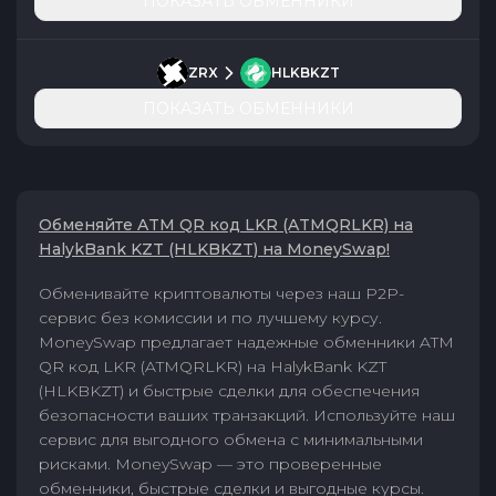
ПОКАЗАТЬ ОБМЕННИКИ
ZRX
HLKBKZT
ПОКАЗАТЬ ОБМЕННИКИ
Обменяйте ATM QR код LKR (ATMQRLKR) на
HalykBank KZT (HLKBKZT) на MoneySwap!
Обменивайте криптовалюты через наш P2P-
сервис без комиссии и по лучшему курсу.
MoneySwap предлагает надежные обменники ATM
QR код LKR (ATMQRLKR) на HalykBank KZT
(HLKBKZT) и быстрые сделки для обеспечения
безопасности ваших транзакций. Используйте наш
сервис для выгодного обмена с минимальными
рисками. MoneySwap — это проверенные
обменники, быстрые сделки и выгодные курсы.