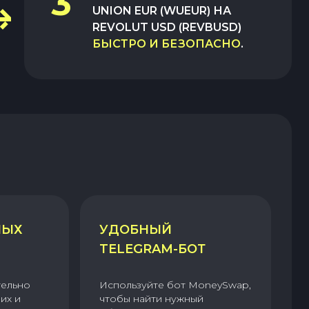
3
UNION EUR (WUEUR)
НА
REVOLUT USD (REVBUSD)
БЫСТРО И БЕЗОПАСНО
.
НЫХ
УДОБНЫЙ
TELEGRAM-БОТ
тельно
Используйте бот MoneySwap,
их и
чтобы найти нужный