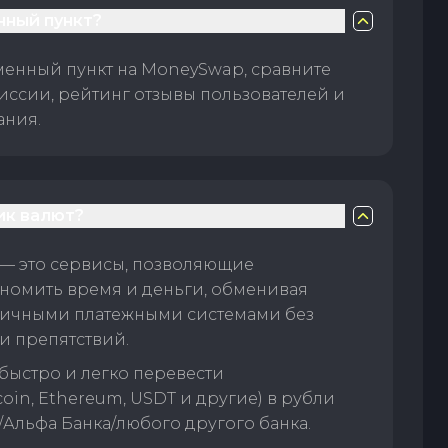
нный пункт?
менный пункт на MoneySwap, сравните
иссии, рейтинг отзывы пользователей и
ания.
ик валют?
— это сервисы, позволяющие
номить время и деньги, обменивая
личными платежными системами без
и препятствий.
быстро и легко перевести
oin, Ethereum, USDT и другие) в рубли
/Альфа Банка/любого другого банка.