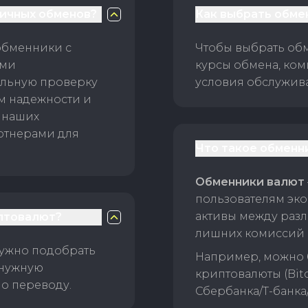
личных обменов?
Как выбрать обме
обменники с
Чтобы выбрать об
ами
курсы обмена, ком
ельную проверку
условия обслужив
ам надежности и
 наших
ртнерами для
Что такое обменн
Обменники валют
пользователям эко
активы между раз
птовалют?
лишних комиссий 
нужно подобрать
Например, можно 
 нужную
криптовалюты (Bitc
о переводу.
Сбербанка/Т-банка