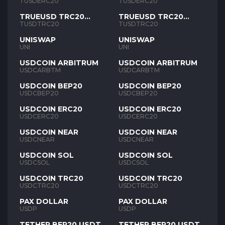
TUSD
TUSD
TUSDERC20
TUSDERC20
TRUEUSD TRC20
TRUEUSD TRC20
TUSD
TUSD
TUSDTRC20
TUSDTRC20
UNISWAP
UNISWAP
UNI
UNI
USDCOIN ARBITRUM
USDCOIN ARBITRUM
USDCARBTM
USDCARBTM
USDCOIN BEP20
USDCOIN BEP20
USDCBEP20
USDCBEP20
USDCOIN ERC20
USDCOIN ERC20
USDCERC20
USDCERC20
USDCOIN NEAR
USDCOIN NEAR
USDCNEAR
USDCNEAR
USDCOIN SOL
USDCOIN SOL
USDCSOL
USDCSOL
USDCOIN TRC20
USDCOIN TRC20
USDCTRC20
USDCTRC20
PAX DOLLAR
PAX DOLLAR
USDP
USDP
TETHER BEP20 USDT
TETHER BEP20 USDT