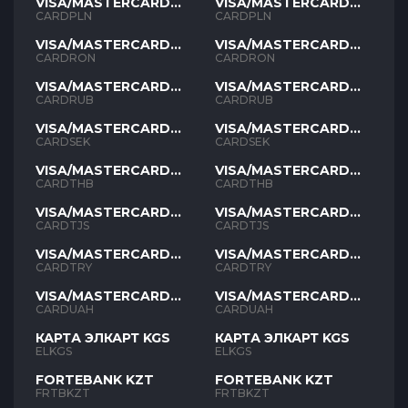
VISA/MASTERCARD
VISA/MASTERCARD
PLN
PLN
CARDPLN
CARDPLN
VISA/MASTERCARD
VISA/MASTERCARD
RON
RON
CARDRON
CARDRON
VISA/MASTERCARD
VISA/MASTERCARD
RUB
RUB
CARDRUB
CARDRUB
VISA/MASTERCARD
VISA/MASTERCARD
SEK
SEK
CARDSEK
CARDSEK
VISA/MASTERCARD
VISA/MASTERCARD
THB
THB
CARDTHB
CARDTHB
VISA/MASTERCARD
VISA/MASTERCARD
TJS
TJS
CARDTJS
CARDTJS
VISA/MASTERCARD
VISA/MASTERCARD
TYR
TYR
CARDTRY
CARDTRY
VISA/MASTERCARD
VISA/MASTERCARD
UAH
UAH
CARDUAH
CARDUAH
КАРТА ЭЛКАРТ KGS
КАРТА ЭЛКАРТ KGS
ELKGS
ELKGS
FORTEBANK KZT
FORTEBANK KZT
FRTBKZT
FRTBKZT