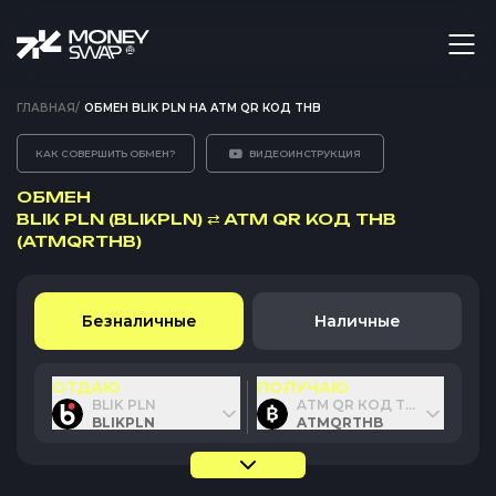
ГЛАВНАЯ
/
ОБМЕН BLIK PLN НА ATM QR КОД THB
КАК СОВЕРШИТЬ ОБМЕН?
ВИДЕОИНСТРУКЦИЯ
ОБМЕН
BLIK PLN (BLIKPLN)
⇄
ATM QR КОД THB
(ATMQRTHB)
Безналичные
Наличные
ОТДАЮ
ПОЛУЧАЮ
BLIK PLN
ATM QR КОД THB
BLIKPLN
ATMQRTHB