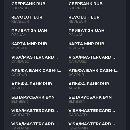
СБЕРБАНК RUB
СБЕРБАНК RUB
SBERRUB
SBERRUB
REVOLUT EUR
REVOLUT EUR
REVBEUR
REVBEUR
ПРИВАТ 24 UAH
ПРИВАТ 24 UAH
P24UAH
P24UAH
КАРТА МИР RUB
КАРТА МИР RUB
MIRCRUB
MIRCRUB
VISA/MASTERCARD
VISA/MASTERCARD
USD
USD
CARDUSD
CARDUSD
АЛЬФА БАНК CASH-IN
АЛЬФА БАНК CASH-IN
RUB
RUB
ACCRUB
ACCRUB
АЛЬФА-БАНК RUB
АЛЬФА-БАНК RUB
ACRUB
ACRUB
БЕЛАРУСБАНК BYN
БЕЛАРУСБАНК BYN
BLRBBYN
BLRBBYN
VISA/MASTERCARD
VISA/MASTERCARD
AED
AED
CARDAED
CARDAED
VISA/MASTERCARD
VISA/MASTERCARD
AMD
AMD
CARDAMD
CARDAMD