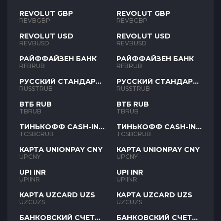
REVOLUT GBP
REVOLUT GBP
REVBGBP
REVBGBP
REVOLUT USD
REVOLUT USD
REVBUSD
REVBUSD
РАЙФФАЙЗЕН БАНК
РАЙФФАЙЗЕН БАНК
RFBRUB
RFBRUB
РУССКИЙ СТАНДАРТ
РУССКИЙ СТАНДАРТ
RUB
RUB
RUSSTRUB
RUSSTRUB
ВТБ RUB
ВТБ RUB
TBRUB
TBRUB
ТИНЬКОФФ CASH-IN
ТИНЬКОФФ CASH-IN
RUB
RUB
TCSBCRUB
TCSBCRUB
КАРТА UNIONPAY CNY
КАРТА UNIONPAY CNY
UPCNY
UPCNY
UPI INR
UPI INR
UPIINR
UPIINR
КАРТА UZCARD UZS
КАРТА UZCARD UZS
UZCUZS
UZCUZS
БАНКОВСКИЙ СЧЕТ
БАНКОВСКИЙ СЧЕТ