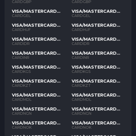
GBP
GBP
CARDGBP
CARDGBP
VISA/MASTERCARD
VISA/MASTERCARD
GEL
GEL
CARDGEL
CARDGEL
VISA/MASTERCARD
VISA/MASTERCARD
HUF
HUF
CARDHUF
CARDHUF
VISA/MASTERCARD
VISA/MASTERCARD
IDR
IDR
CARDIDR
CARDIDR
VISA/MASTERCARD
VISA/MASTERCARD
INR
INR
CARDINR
CARDINR
VISA/MASTERCARD
VISA/MASTERCARD
KGS
KGS
CARDKGS
CARDKGS
VISA/MASTERCARD
VISA/MASTERCARD
KZT
KZT
CARDKZT
CARDKZT
VISA/MASTERCARD
VISA/MASTERCARD
MDL
MDL
CARDMDL
CARDMDL
VISA/MASTERCARD
VISA/MASTERCARD
NGN
NGN
CARDNGN
CARDNGN
VISA/MASTERCARD
VISA/MASTERCARD
NOK
NOK
CARDNOK
CARDNOK