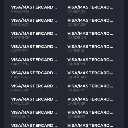
VISA/MASTERCARD
VISA/MASTERCARD
ARS
ARS
CARDARS
CARDARS
VISA/MASTERCARD
VISA/MASTERCARD
AZN
AZN
CARDAZN
CARDAZN
VISA/MASTERCARD
VISA/MASTERCARD
BGN
BGN
CARDBGN
CARDBGN
VISA/MASTERCARD
VISA/MASTERCARD
BRL
BRL
CARDBRL
CARDBRL
VISA/MASTERCARD
VISA/MASTERCARD
BYN
BYN
CARDBYN
CARDBYN
VISA/MASTERCARD
VISA/MASTERCARD
CAD
CAD
CARDCAD
CARDCAD
VISA/MASTERCARD
VISA/MASTERCARD
CNY
CNY
CARDCNY
CARDCNY
VISA/MASTERCARD
VISA/MASTERCARD
CZK
CZK
CARDCZK
CARDCZK
VISA/MASTERCARD
VISA/MASTERCARD
EUR
EUR
CARDEUR
CARDEUR
VISA/MASTERCARD
VISA/MASTERCARD