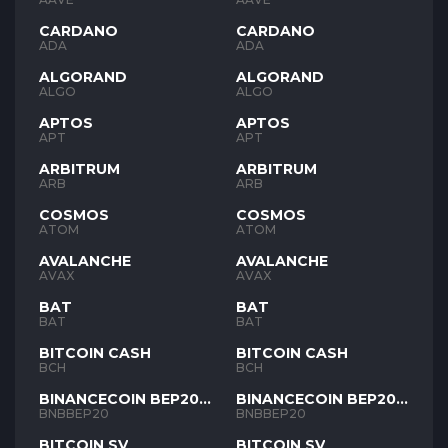
CARDANO
CARDANO
ADA
ADA
ALGORAND
ALGORAND
ALGO
ALGO
APTOS
APTOS
APT
APT
ARBITRUM
ARBITRUM
ARB
ARB
COSMOS
COSMOS
ATOM
ATOM
AVALANCHE
AVALANCHE
AVAX
AVAX
BAT
BAT
BAT
BAT
BITCOIN CASH
BITCOIN CASH
BCH
BCH
BINANCECOIN BEP20
BINANCECOIN BEP20
BNB
BNB
BNBBEP20
BNBBEP20
BITCOIN SV
BITCOIN SV