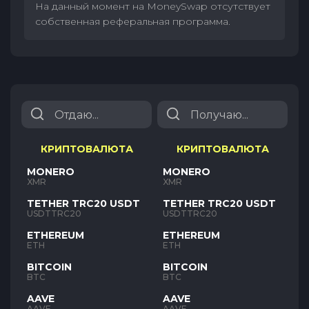
На данный момент на MoneySwap отсутствует
собственная реферальная программа.
КРИПТОВАЛЮТА
КРИПТОВАЛЮТА
MONERO
MONERO
XMR
XMR
TETHER TRC20 USDT
TETHER TRC20 USDT
USDTTRC20
USDTTRC20
ETHEREUM
ETHEREUM
ETH
ETH
BITCOIN
BITCOIN
BTC
BTC
AAVE
AAVE
AAVE
AAVE