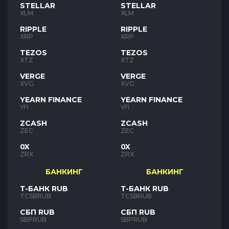
STELLAR
STELLAR
XLM
XLM
RIPPLE
RIPPLE
XRP
XRP
TEZOS
TEZOS
XTZ
XTZ
VERGE
VERGE
XVG
XVG
YEARN FINANCE
YEARN FINANCE
YFI
YFI
ZCASH
ZCASH
ZEC
ZEC
0X
0X
ZRX
ZRX
БАНКИНГ
БАНКИНГ
Т-БАНК RUB
Т-БАНК RUB
TCSBRUB
TCSBRUB
СБП RUB
СБП RUB
SBPRUB
SBPRUB