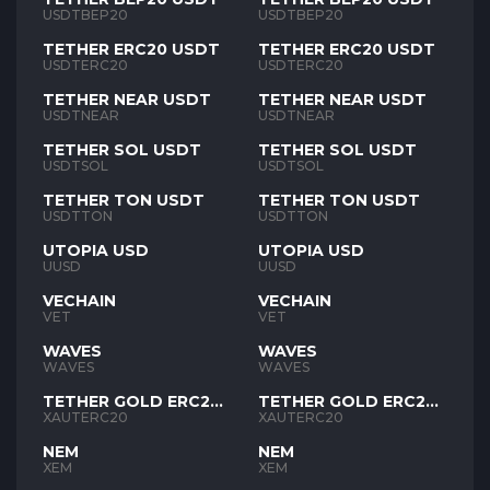
USDTBEP20
USDTBEP20
TETHER ERC20 USDT
TETHER ERC20 USDT
USDTERC20
USDTERC20
TETHER NEAR USDT
TETHER NEAR USDT
USDTNEAR
USDTNEAR
TETHER SOL USDT
TETHER SOL USDT
USDTSOL
USDTSOL
TETHER TON USDT
TETHER TON USDT
USDTTON
USDTTON
UTOPIA USD
UTOPIA USD
UUSD
UUSD
VECHAIN
VECHAIN
VET
VET
WAVES
WAVES
WAVES
WAVES
TETHER GOLD ERC20
TETHER GOLD ERC20
XAUT
XAUT
XAUTERC20
XAUTERC20
NEM
NEM
XEM
XEM