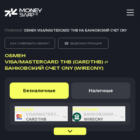
ГЛАВНАЯ
/
ОБМЕН VISA/MASTERCARD THB НА БАНКОВСКИЙ СЧЕТ CNY
КАК СОВЕРШИТЬ ОБМЕН?
ВИДЕОИНСТРУКЦИЯ
ОБМЕН
VISA/MASTERCARD THB (CARDTHB)
⇄
БАНКОВСКИЙ СЧЕТ CNY (WIRECNY)
Безналичные
Наличные
ОТДАЮ
ПОЛУЧАЮ
VISA/MASTERCARD THB
БАНКОВСКИЙ СЧЕТ CNY
CARDTHB
WIRECNY