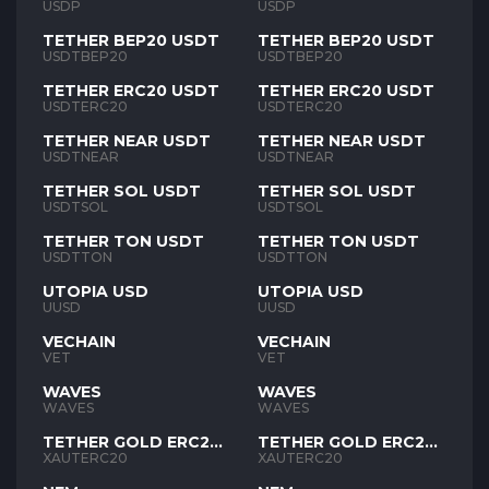
USDP
USDP
TETHER BEP20 USDT
TETHER BEP20 USDT
USDTBEP20
USDTBEP20
TETHER ERC20 USDT
TETHER ERC20 USDT
USDTERC20
USDTERC20
TETHER NEAR USDT
TETHER NEAR USDT
USDTNEAR
USDTNEAR
TETHER SOL USDT
TETHER SOL USDT
USDTSOL
USDTSOL
TETHER TON USDT
TETHER TON USDT
USDTTON
USDTTON
UTOPIA USD
UTOPIA USD
UUSD
UUSD
VECHAIN
VECHAIN
VET
VET
WAVES
WAVES
WAVES
WAVES
TETHER GOLD ERC20
TETHER GOLD ERC20
XAUT
XAUT
XAUTERC20
XAUTERC20