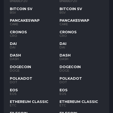
BNB
BNB
BNBBEP20
BNBBEP20
BITCOIN SV
BITCOIN SV
BSV
BSV
PANCAKESWAP
PANCAKESWAP
CAKE
CAKE
CRONOS
CRONOS
CRO
CRO
DAI
DAI
DAI
DAI
DASH
DASH
DASH
DASH
DOGECOIN
DOGECOIN
DOGE
DOGE
POLKADOT
POLKADOT
DOT
DOT
EOS
EOS
EOS
EOS
ETHEREUM CLASSIC
ETHEREUM CLASSIC
ETC
ETC