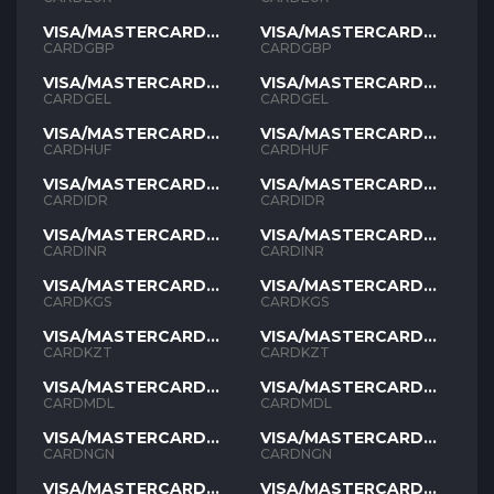
VISA/MASTERCARD
VISA/MASTERCARD
GBP
GBP
CARDGBP
CARDGBP
VISA/MASTERCARD
VISA/MASTERCARD
GEL
GEL
CARDGEL
CARDGEL
VISA/MASTERCARD
VISA/MASTERCARD
HUF
HUF
CARDHUF
CARDHUF
VISA/MASTERCARD
VISA/MASTERCARD
IDR
IDR
CARDIDR
CARDIDR
VISA/MASTERCARD
VISA/MASTERCARD
INR
INR
CARDINR
CARDINR
VISA/MASTERCARD
VISA/MASTERCARD
KGS
KGS
CARDKGS
CARDKGS
VISA/MASTERCARD
VISA/MASTERCARD
KZT
KZT
CARDKZT
CARDKZT
VISA/MASTERCARD
VISA/MASTERCARD
MDL
MDL
CARDMDL
CARDMDL
VISA/MASTERCARD
VISA/MASTERCARD
NGN
NGN
CARDNGN
CARDNGN
VISA/MASTERCARD
VISA/MASTERCARD