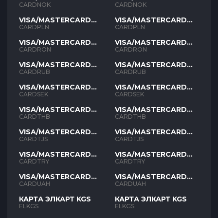
NOK
NOK
CARDNOK
CARDNOK
VISA/MASTERCARD
VISA/MASTERCARD
PLN
PLN
CARDPLN
CARDPLN
VISA/MASTERCARD
VISA/MASTERCARD
RON
RON
CARDRON
CARDRON
VISA/MASTERCARD
VISA/MASTERCARD
RUB
RUB
CARDRUB
CARDRUB
VISA/MASTERCARD
VISA/MASTERCARD
SEK
SEK
CARDSEK
CARDSEK
VISA/MASTERCARD
VISA/MASTERCARD
THB
THB
CARDTHB
CARDTHB
VISA/MASTERCARD
VISA/MASTERCARD
TJS
TJS
CARDTJS
CARDTJS
VISA/MASTERCARD
VISA/MASTERCARD
TYR
TYR
CARDTRY
CARDTRY
VISA/MASTERCARD
VISA/MASTERCARD
UAH
UAH
CARDUAH
CARDUAH
КАРТА ЭЛКАРТ KGS
КАРТА ЭЛКАРТ KGS
ELKGS
ELKGS