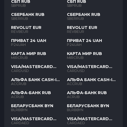
СБП RUB
СБП RUB
SBPRUB
SBPRUB
СБЕРБАНК RUB
СБЕРБАНК RUB
SBERRUB
SBERRUB
REVOLUT EUR
REVOLUT EUR
REVBEUR
REVBEUR
ПРИВАТ 24 UAH
ПРИВАТ 24 UAH
P24UAH
P24UAH
КАРТА МИР RUB
КАРТА МИР RUB
MIRCRUB
MIRCRUB
VISA/MASTERCARD
VISA/MASTERCARD
USD
USD
CARDUSD
CARDUSD
АЛЬФА БАНК CASH-IN
АЛЬФА БАНК CASH-IN
RUB
RUB
ACCRUB
ACCRUB
АЛЬФА-БАНК RUB
АЛЬФА-БАНК RUB
ACRUB
ACRUB
БЕЛАРУСБАНК BYN
БЕЛАРУСБАНК BYN
BLRBBYN
BLRBBYN
VISA/MASTERCARD
VISA/MASTERCARD
AED
AED
CARDAED
CARDAED