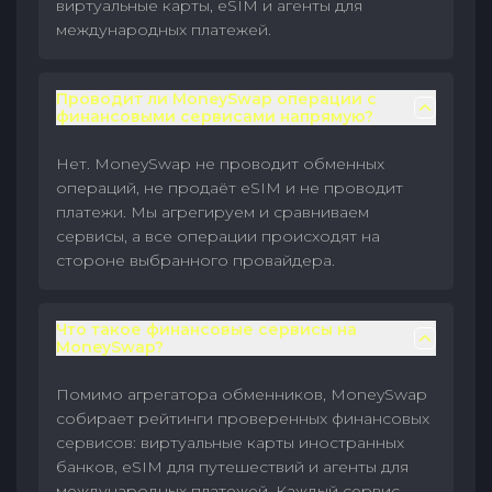
виртуальные карты, eSIM и агенты для
международных платежей.
Проводит ли MoneySwap операции с
финансовыми сервисами напрямую?
Нет. MoneySwap не проводит обменных
операций, не продаёт eSIM и не проводит
платежи. Мы агрегируем и сравниваем
сервисы, а все операции происходят на
стороне выбранного провайдера.
Что такое финансовые сервисы на
MoneySwap?
Помимо агрегатора обменников, MoneySwap
собирает рейтинги проверенных финансовых
сервисов: виртуальные карты иностранных
банков, eSIM для путешествий и агенты для
международных платежей. Каждый сервис