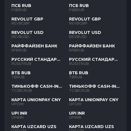
ПСБ RUB
ПСБ RUB
PSBRUB
PSBRUB
REVOLUT GBP
REVOLUT GBP
REVBGBP
REVBGBP
REVOLUT USD
REVOLUT USD
REVBUSD
REVBUSD
РАЙФФАЙЗЕН БАНК
РАЙФФАЙЗЕН БАНК
RFBRUB
RFBRUB
РУССКИЙ СТАНДАРТ
РУССКИЙ СТАНДАРТ
RUB
RUB
RUSSTRUB
RUSSTRUB
ВТБ RUB
ВТБ RUB
TBRUB
TBRUB
ТИНЬКОФФ CASH-IN
ТИНЬКОФФ CASH-IN
RUB
RUB
TCSBCRUB
TCSBCRUB
КАРТА UNIONPAY CNY
КАРТА UNIONPAY CNY
UPCNY
UPCNY
UPI INR
UPI INR
UPIINR
UPIINR
КАРТА UZCARD UZS
КАРТА UZCARD UZS
UZCUZS
UZCUZS