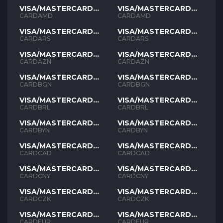
VISA/MASTERCARD
VISA/MASTERCARD
AMD
AMD
CARDAMD
CARDAMD
VISA/MASTERCARD
VISA/MASTERCARD
ARS
ARS
CARDARS
CARDARS
VISA/MASTERCARD
VISA/MASTERCARD
AZN
AZN
CARDAZN
CARDAZN
VISA/MASTERCARD
VISA/MASTERCARD
BGN
BGN
CARDBGN
CARDBGN
VISA/MASTERCARD
VISA/MASTERCARD
BRL
BRL
CARDBRL
CARDBRL
VISA/MASTERCARD
VISA/MASTERCARD
BYN
BYN
CARDBYN
CARDBYN
VISA/MASTERCARD
VISA/MASTERCARD
CAD
CAD
CARDCAD
CARDCAD
VISA/MASTERCARD
VISA/MASTERCARD
CNY
CNY
CARDCNY
CARDCNY
VISA/MASTERCARD
VISA/MASTERCARD
CZK
CZK
CARDCZK
CARDCZK
VISA/MASTERCARD
VISA/MASTERCARD
EUR
EUR
CARDEUR
CARDEUR