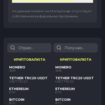
Есть ли реферальные программы?
На данный момент на MoneySwap отсутствует
собственная реферальная программа.
КРИПТОВАЛЮТА
КРИПТОВАЛЮТА
MONERO
MONERO
XMR
XMR
TETHER TRC20 USDT
TETHER TRC20 USDT
USDTTRC20
USDTTRC20
ETHEREUM
ETHEREUM
ETH
ETH
BITCOIN
BITCOIN
BTC
BTC