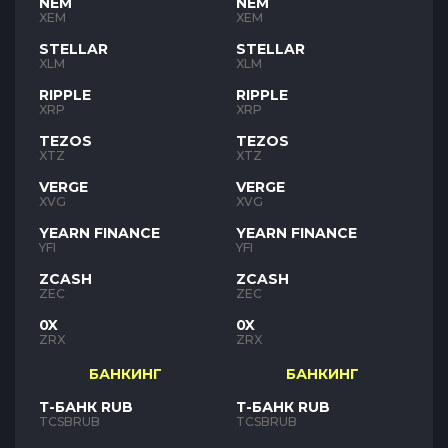
NEM
NEM
XEM
XEM
STELLAR
STELLAR
XLM
XLM
RIPPLE
RIPPLE
XRP
XRP
TEZOS
TEZOS
XTZ
XTZ
VERGE
VERGE
XVG
XVG
YEARN FINANCE
YEARN FINANCE
YFI
YFI
ZCASH
ZCASH
ZEC
ZEC
0X
0X
ZRX
ZRX
БАНКИНГ
БАНКИНГ
Т-БАНК RUB
Т-БАНК RUB
TCSBRUB
TCSBRUB