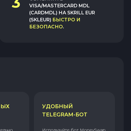
3
VISA/MASTERCARD MDL
(CARDMDL)
НА
SKRILL EUR
(SKLEUR)
БЫСТРО И
БЕЗОПАСНО
.
НЫХ
УДОБНЫЙ
TELEGRAM-БОТ
тельно
Используйте бот MoneySwap,