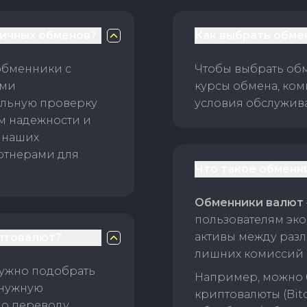
личных обменов?
Как выбрать обме
обменники с
Чтобы выбрать об
ами
курсы обмена, ком
ельную проверку
условия обслужив
ам надежности и
 наших
ртнерами для
Что такое обменн
Обменники валют
пользователям эко
активы между раз
птовалют?
лишних комиссий 
нужно подобрать
Например, можно 
 нужную
криптовалюты (Bitc
о переводу.