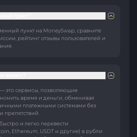
нный пункт?
менный пункт на MoneySwap, сравните
иссии, рейтинг отзывы пользователей и
ания.
ик валют?
— это сервисы, позволяющие
номить время и деньги, обменивая
личными платежными системами без
и препятствий.
быстро и легко перевести
oin, Ethereum, USDT и другие) в рубли