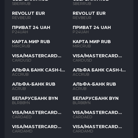
SBERRUB
SBERRUB
REVOLUT EUR
REVOLUT EUR
REVBEUR
REVBEUR
ПРИВАТ 24 UAH
ПРИВАТ 24 UAH
P24UAH
P24UAH
КАРТА МИР RUB
КАРТА МИР RUB
MIRCRUB
MIRCRUB
VISA/MASTERCARD
VISA/MASTERCARD
USD
USD
CARDUSD
CARDUSD
АЛЬФА БАНК CASH-IN
АЛЬФА БАНК CASH-IN
RUB
RUB
ACCRUB
ACCRUB
АЛЬФА-БАНК RUB
АЛЬФА-БАНК RUB
ACRUB
ACRUB
БЕЛАРУСБАНК BYN
БЕЛАРУСБАНК BYN
BLRBBYN
BLRBBYN
VISA/MASTERCARD
VISA/MASTERCARD
AED
AED
CARDAED
CARDAED
VISA/MASTERCARD
VISA/MASTERCARD
AMD
AMD
CARDAMD
CARDAMD