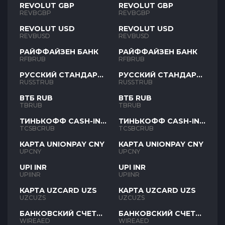
REVOLUT GBP
REVOLUT GBP
REVBGBP
REVBGBP
REVOLUT USD
REVOLUT USD
REVBUSD
REVBUSD
РАЙФФАЙЗЕН БАНК
РАЙФФАЙЗЕН БАНК
RFBRUB
RFBRUB
РУССКИЙ СТАНДАРТ
РУССКИЙ СТАНДАРТ
RUB
RUB
RUSSTRUB
RUSSTRUB
ВТБ RUB
ВТБ RUB
TBRUB
TBRUB
ТИНЬКОФФ CASH-IN
ТИНЬКОФФ CASH-IN
RUB
RUB
TCSBCRUB
TCSBCRUB
КАРТА UNIONPAY CNY
КАРТА UNIONPAY CNY
UPCNY
UPCNY
UPI INR
UPI INR
UPIINR
UPIINR
КАРТА UZCARD UZS
КАРТА UZCARD UZS
UZCUZS
UZCUZS
БАНКОВСКИЙ СЧЕТ
БАНКОВСКИЙ СЧЕТ
AED
AED
WIREAED
WIREAED