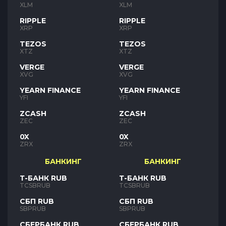
XLM
XLM
RIPPLE
RIPPLE
XRP
XRP
TEZOS
TEZOS
XTZ
XTZ
VERGE
VERGE
XVG
XVG
YEARN FINANCE
YEARN FINANCE
YFI
YFI
ZCASH
ZCASH
ZEC
ZEC
0X
0X
ZRX
ZRX
БАНКИНГ
БАНКИНГ
Т-БАНК RUB
Т-БАНК RUB
TCSBRUB
TCSBRUB
СБП RUB
СБП RUB
SBPRUB
SBPRUB
СБЕРБАНК RUB
СБЕРБАНК RUB