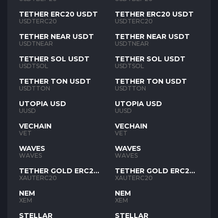
TETHER ERC20 USDT
TETHER ERC20 USDT
USDTERC20
USDTERC20
TETHER NEAR USDT
TETHER NEAR USDT
USDTNEAR
USDTNEAR
TETHER SOL USDT
TETHER SOL USDT
USDTSOL
USDTSOL
TETHER TON USDT
TETHER TON USDT
USDTTON
USDTTON
UTOPIA USD
UTOPIA USD
UUSD
UUSD
VECHAIN
VECHAIN
VET
VET
WAVES
WAVES
WAVES
WAVES
TETHER GOLD ERC20
TETHER GOLD ERC20
XAUT
XAUT
XAUTERC20
XAUTERC20
NEM
NEM
XEM
XEM
STELLAR
STELLAR