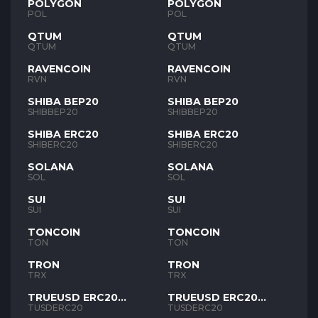
POLYGON
POLYGON
POL
POL
QTUM
QTUM
QTUM
QTUM
RAVENCOIN
RAVENCOIN
RVN
RVN
SHIBA BEP20
SHIBA BEP20
SHIBBEP20
SHIBBEP20
SHIBA ERC20
SHIBA ERC20
SHIBERC20
SHIBERC20
SOLANA
SOLANA
SOL
SOL
SUI
SUI
SUI
SUI
TONCOIN
TONCOIN
TON
TON
TRON
TRON
TRX
TRX
TRUEUSD ERC20
TRUEUSD ERC20
TUSD
TUSD
TUSDERC20
TUSDERC20