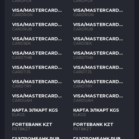
PLN
PLN
CARDPLN
CARDPLN
VISA/MASTERCARD
VISA/MASTERCARD
RON
RON
CARDRON
CARDRON
VISA/MASTERCARD
VISA/MASTERCARD
RUB
RUB
CARDRUB
CARDRUB
VISA/MASTERCARD
VISA/MASTERCARD
SEK
SEK
CARDSEK
CARDSEK
VISA/MASTERCARD
VISA/MASTERCARD
THB
THB
CARDTHB
CARDTHB
VISA/MASTERCARD
VISA/MASTERCARD
TJS
TJS
CARDTJS
CARDTJS
VISA/MASTERCARD
VISA/MASTERCARD
TYR
TYR
CARDTRY
CARDTRY
VISA/MASTERCARD
VISA/MASTERCARD
UAH
UAH
CARDUAH
CARDUAH
КАРТА ЭЛКАРТ KGS
КАРТА ЭЛКАРТ KGS
ELKGS
ELKGS
FORTEBANK KZT
FORTEBANK KZT
FRTBKZT
FRTBKZT
ГАЗПРОМБАНК RUB
ГАЗПРОМБАНК RUB