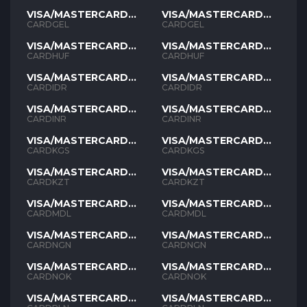
VISA/MASTERCARD
VISA/MASTERCARD
GEL
GEL
CARDGEL
CARDGEL
VISA/MASTERCARD
VISA/MASTERCARD
HUF
HUF
CARDHUF
CARDHUF
VISA/MASTERCARD
VISA/MASTERCARD
IDR
IDR
CARDIDR
CARDIDR
VISA/MASTERCARD
VISA/MASTERCARD
INR
INR
CARDINR
CARDINR
VISA/MASTERCARD
VISA/MASTERCARD
KGS
KGS
CARDKGS
CARDKGS
VISA/MASTERCARD
VISA/MASTERCARD
KZT
KZT
CARDKZT
CARDKZT
VISA/MASTERCARD
VISA/MASTERCARD
MDL
MDL
CARDMDL
CARDMDL
VISA/MASTERCARD
VISA/MASTERCARD
NGN
NGN
CARDNGN
CARDNGN
VISA/MASTERCARD
VISA/MASTERCARD
NOK
NOK
CARDNOK
CARDNOK
VISA/MASTERCARD
VISA/MASTERCARD