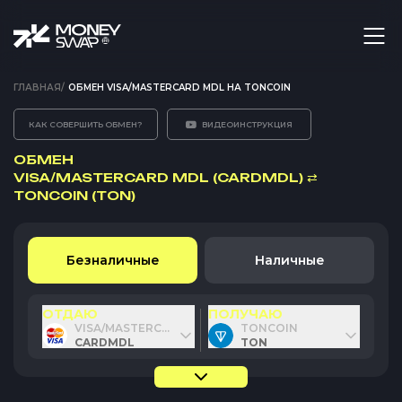
ГЛАВНАЯ
/
ОБМЕН VISA/MASTERCARD MDL НА TONCOIN
КАК СОВЕРШИТЬ ОБМЕН?
ВИДЕОИНСТРУКЦИЯ
ОБМЕН
VISA/MASTERCARD MDL (CARDMDL)
⇄
TONCOIN (TON)
Безналичные
Наличные
ОТДАЮ
ПОЛУЧАЮ
VISA/MASTERCARD MDL
TONCOIN
CARDMDL
TON