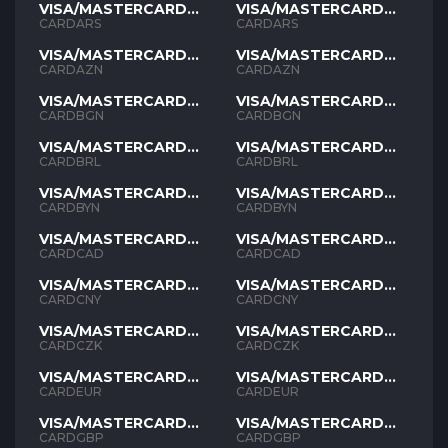
VISA/MASTERCARD
VISA/MASTERCARD
ARS
ARS
CARDARS
CARDARS
VISA/MASTERCARD
VISA/MASTERCARD
AZN
AZN
CARDAZN
CARDAZN
VISA/MASTERCARD
VISA/MASTERCARD
BGN
BGN
CARDBGN
CARDBGN
VISA/MASTERCARD
VISA/MASTERCARD
BRL
BRL
CARDBRL
CARDBRL
VISA/MASTERCARD
VISA/MASTERCARD
BYN
BYN
CARDBYN
CARDBYN
VISA/MASTERCARD
VISA/MASTERCARD
CAD
CAD
CARDCAD
CARDCAD
VISA/MASTERCARD
VISA/MASTERCARD
CNY
CNY
CARDCNY
CARDCNY
VISA/MASTERCARD
VISA/MASTERCARD
CZK
CZK
CARDCZK
CARDCZK
VISA/MASTERCARD
VISA/MASTERCARD
EUR
EUR
CARDEUR
CARDEUR
VISA/MASTERCARD
VISA/MASTERCARD
GBP
GBP
CARDGBP
CARDGBP