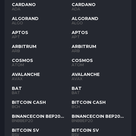
CARDANO
CARDANO
ADA
ADA
ALGORAND
ALGORAND
ALGO
ALGO
APTOS
APTOS
APT
APT
ARBITRUM
ARBITRUM
ARB
ARB
COSMOS
COSMOS
ATOM
ATOM
AVALANCHE
AVALANCHE
AVAX
AVAX
BAT
BAT
BAT
BAT
BITCOIN CASH
BITCOIN CASH
BCH
BCH
BINANCECOIN BEP20
BINANCECOIN BEP20
BNB
BNB
BNBBEP20
BNBBEP20
BITCOIN SV
BITCOIN SV
BSV
BSV