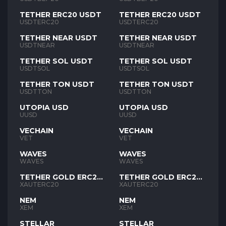
TETHER ERC20 USDT
TETHER ERC20 USDT
USDTERC20
USDTERC20
TETHER NEAR USDT
TETHER NEAR USDT
USDTNEAR
USDTNEAR
TETHER SOL USDT
TETHER SOL USDT
USDTSOL
USDTSOL
TETHER TON USDT
TETHER TON USDT
USDTTON
USDTTON
UTOPIA USD
UTOPIA USD
UUSD
UUSD
VECHAIN
VECHAIN
VET
VET
WAVES
WAVES
WAVES
WAVES
TETHER GOLD ERC20
TETHER GOLD ERC20
XAUT
XAUT
XAUTERC20
XAUTERC20
NEM
NEM
XEM
XEM
STELLAR
STELLAR