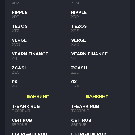
XLM
XLM
RIPPLE
RIPPLE
XRP
XRP
TEZOS
TEZOS
XTZ
XTZ
VERGE
VERGE
XVG
XVG
YEARN FINANCE
YEARN FINANCE
YFI
YFI
ZCASH
ZCASH
ZEC
ZEC
0X
0X
ZRX
ZRX
БАНКИНГ
БАНКИНГ
Т-БАНК RUB
Т-БАНК RUB
TCSBRUB
TCSBRUB
СБП RUB
СБП RUB
SBPRUB
SBPRUB
СБЕРБАНК RUB
СБЕРБАНК RUB