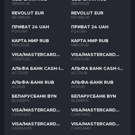
SBERRUB
SBERRUB
REVOLUT EUR
REVOLUT EUR
REVBEUR
REVBEUR
ПРИВАТ 24 UAH
ПРИВАТ 24 UAH
P24UAH
P24UAH
КАРТА МИР RUB
КАРТА МИР RUB
MIRCRUB
MIRCRUB
VISA/MASTERCARD
VISA/MASTERCARD
USD
USD
CARDUSD
CARDUSD
АЛЬФА БАНК CASH-IN
АЛЬФА БАНК CASH-IN
RUB
RUB
ACCRUB
ACCRUB
АЛЬФА-БАНК RUB
АЛЬФА-БАНК RUB
ACRUB
ACRUB
БЕЛАРУСБАНК BYN
БЕЛАРУСБАНК BYN
BLRBBYN
BLRBBYN
VISA/MASTERCARD
VISA/MASTERCARD
AED
AED
CARDAED
CARDAED
VISA/MASTERCARD
VISA/MASTERCARD
AMD
AMD
CARDAMD
CARDAMD