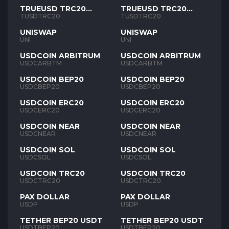
TRUEUSD TRC20
TRUEUSD TRC20
TUSD
TUSD
TUSDTRC20
TUSDTRC20
UNISWAP
UNISWAP
UNI
UNI
USDCOIN ARBITRUM
USDCOIN ARBITRUM
USDCARBTM
USDCARBTM
USDCOIN BEP20
USDCOIN BEP20
USDCBEP20
USDCBEP20
USDCOIN ERC20
USDCOIN ERC20
USDCERC20
USDCERC20
USDCOIN NEAR
USDCOIN NEAR
USDCNEAR
USDCNEAR
USDCOIN SOL
USDCOIN SOL
USDCSOL
USDCSOL
USDCOIN TRC20
USDCOIN TRC20
USDCTRC20
USDCTRC20
PAX DOLLAR
PAX DOLLAR
USDP
USDP
TETHER BEP20 USDT
TETHER BEP20 USDT
USDTBEP20
USDTBEP20