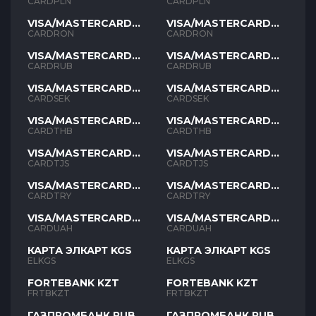
PLN
PLN
CARDPLN
CARDPLN
VISA/MASTERCARD
VISA/MASTERCARD
RON
RON
CARDRON
CARDRON
VISA/MASTERCARD
VISA/MASTERCARD
RUB
RUB
CARDRUB
CARDRUB
VISA/MASTERCARD
VISA/MASTERCARD
SEK
SEK
CARDSEK
CARDSEK
VISA/MASTERCARD
VISA/MASTERCARD
THB
THB
CARDTHB
CARDTHB
VISA/MASTERCARD
VISA/MASTERCARD
TJS
TJS
CARDTJS
CARDTJS
VISA/MASTERCARD
VISA/MASTERCARD
TYR
TYR
CARDTRY
CARDTRY
VISA/MASTERCARD
VISA/MASTERCARD
UAH
UAH
CARDUAH
CARDUAH
КАРТА ЭЛКАРТ KGS
КАРТА ЭЛКАРТ KGS
ELKGS
ELKGS
FORTEBANK KZT
FORTEBANK KZT
FRTBKZT
FRTBKZT
ГАЗПРОМБАНК RUB
ГАЗПРОМБАНК RUB