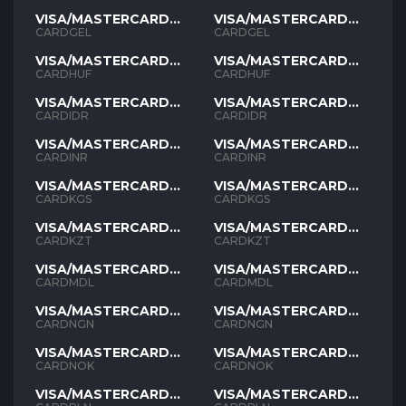
VISA/MASTERCARD
VISA/MASTERCARD
GEL
GEL
CARDGEL
CARDGEL
VISA/MASTERCARD
VISA/MASTERCARD
HUF
HUF
CARDHUF
CARDHUF
VISA/MASTERCARD
VISA/MASTERCARD
IDR
IDR
CARDIDR
CARDIDR
VISA/MASTERCARD
VISA/MASTERCARD
INR
INR
CARDINR
CARDINR
VISA/MASTERCARD
VISA/MASTERCARD
KGS
KGS
CARDKGS
CARDKGS
VISA/MASTERCARD
VISA/MASTERCARD
KZT
KZT
CARDKZT
CARDKZT
VISA/MASTERCARD
VISA/MASTERCARD
MDL
MDL
CARDMDL
CARDMDL
VISA/MASTERCARD
VISA/MASTERCARD
NGN
NGN
CARDNGN
CARDNGN
VISA/MASTERCARD
VISA/MASTERCARD
NOK
NOK
CARDNOK
CARDNOK
VISA/MASTERCARD
VISA/MASTERCARD