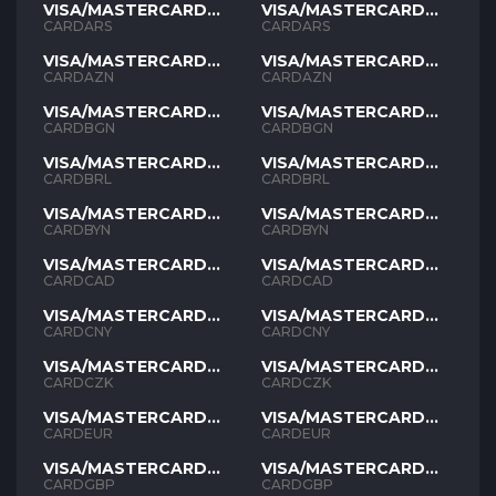
VISA/MASTERCARD
VISA/MASTERCARD
ARS
ARS
CARDARS
CARDARS
VISA/MASTERCARD
VISA/MASTERCARD
AZN
AZN
CARDAZN
CARDAZN
VISA/MASTERCARD
VISA/MASTERCARD
BGN
BGN
CARDBGN
CARDBGN
VISA/MASTERCARD
VISA/MASTERCARD
BRL
BRL
CARDBRL
CARDBRL
VISA/MASTERCARD
VISA/MASTERCARD
BYN
BYN
CARDBYN
CARDBYN
VISA/MASTERCARD
VISA/MASTERCARD
CAD
CAD
CARDCAD
CARDCAD
VISA/MASTERCARD
VISA/MASTERCARD
CNY
CNY
CARDCNY
CARDCNY
VISA/MASTERCARD
VISA/MASTERCARD
CZK
CZK
CARDCZK
CARDCZK
VISA/MASTERCARD
VISA/MASTERCARD
EUR
EUR
CARDEUR
CARDEUR
VISA/MASTERCARD
VISA/MASTERCARD
GBP
GBP
CARDGBP
CARDGBP