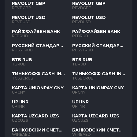
REVOLUT GBP
REVOLUT GBP
REVBGBP
REVBGBP
REVOLUT USD
REVOLUT USD
REVBUSD
REVBUSD
РАЙФФАЙЗЕН БАНК
РАЙФФАЙЗЕН БАНК
RFBRUB
RFBRUB
РУССКИЙ СТАНДАРТ
РУССКИЙ СТАНДАРТ
RUB
RUB
RUSSTRUB
RUSSTRUB
ВТБ RUB
ВТБ RUB
TBRUB
TBRUB
ТИНЬКОФФ CASH-IN
ТИНЬКОФФ CASH-IN
RUB
RUB
TCSBCRUB
TCSBCRUB
КАРТА UNIONPAY CNY
КАРТА UNIONPAY CNY
UPCNY
UPCNY
UPI INR
UPI INR
UPIINR
UPIINR
КАРТА UZCARD UZS
КАРТА UZCARD UZS
UZCUZS
UZCUZS
БАНКОВСКИЙ СЧЕТ
БАНКОВСКИЙ СЧЕТ
AED
AED
WIREAED
WIREAED