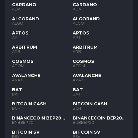
CARDANO
CARDANO
ADA
ADA
ALGORAND
ALGORAND
ALGO
ALGO
APTOS
APTOS
APT
APT
ARBITRUM
ARBITRUM
ARB
ARB
COSMOS
COSMOS
ATOM
ATOM
AVALANCHE
AVALANCHE
AVAX
AVAX
BAT
BAT
BAT
BAT
BITCOIN CASH
BITCOIN CASH
BCH
BCH
BINANCECOIN BEP20
BINANCECOIN BEP20
BNB
BNB
BNBBEP20
BNBBEP20
BITCOIN SV
BITCOIN SV
BSV
BSV