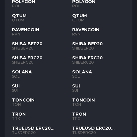
POLYGON
POLYGON
POL
POL
QTUM
QTUM
QTUM
QTUM
RAVENCOIN
RAVENCOIN
RVN
RVN
SHIBA BEP20
SHIBA BEP20
SHIBBEP20
SHIBBEP20
SHIBA ERC20
SHIBA ERC20
SHIBERC20
SHIBERC20
SOLANA
SOLANA
SOL
SOL
SUI
SUI
SUI
SUI
TONCOIN
TONCOIN
TON
TON
TRON
TRON
TRX
TRX
TRUEUSD ERC20
TRUEUSD ERC20
TUSD
TUSD
TUSDERC20
TUSDERC20