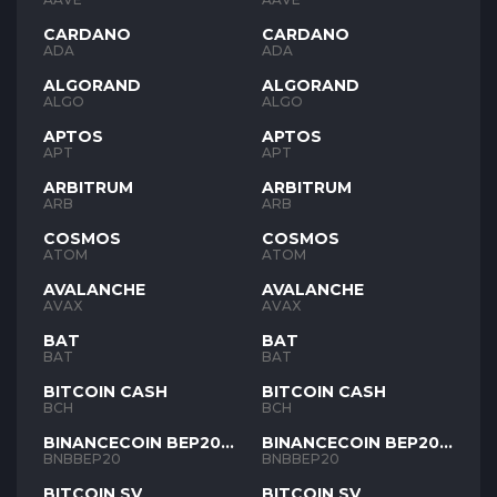
CARDANO
CARDANO
ADA
ADA
ALGORAND
ALGORAND
ALGO
ALGO
APTOS
APTOS
APT
APT
ARBITRUM
ARBITRUM
ARB
ARB
COSMOS
COSMOS
ATOM
ATOM
AVALANCHE
AVALANCHE
AVAX
AVAX
BAT
BAT
BAT
BAT
BITCOIN CASH
BITCOIN CASH
BCH
BCH
BINANCECOIN BEP20
BINANCECOIN BEP20
BNB
BNB
BNBBEP20
BNBBEP20
BITCOIN SV
BITCOIN SV