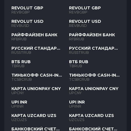
REVOLUT GBP
REVOLUT GBP
REVBGBP
REVBGBP
REVOLUT USD
REVOLUT USD
REVBUSD
REVBUSD
РАЙФФАЙЗЕН БАНК
РАЙФФАЙЗЕН БАНК
RFBRUB
RFBRUB
РУССКИЙ СТАНДАРТ
РУССКИЙ СТАНДАРТ
RUB
RUB
RUSSTRUB
RUSSTRUB
ВТБ RUB
ВТБ RUB
TBRUB
TBRUB
ТИНЬКОФФ CASH-IN
ТИНЬКОФФ CASH-IN
RUB
RUB
TCSBCRUB
TCSBCRUB
КАРТА UNIONPAY CNY
КАРТА UNIONPAY CNY
UPCNY
UPCNY
UPI INR
UPI INR
UPIINR
UPIINR
КАРТА UZCARD UZS
КАРТА UZCARD UZS
UZCUZS
UZCUZS
БАНКОВСКИЙ СЧЕТ
БАНКОВСКИЙ СЧЕТ