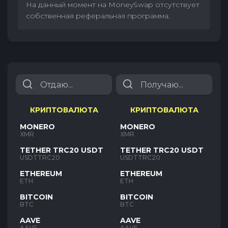
На данный момент на MoneySwap отсутствует
собственная реферальная программа.
КРИПТОВАЛЮТА
КРИПТОВАЛЮТА
MONERO
MONERO
XMR
XMR
TETHER TRC20 USDT
TETHER TRC20 USDT
USDTTRC20
USDTTRC20
ETHEREUM
ETHEREUM
ETH
ETH
BITCOIN
BITCOIN
BTC
BTC
AAVE
AAVE
AAVE
AAVE