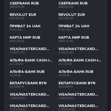
СБЕРБАНК RUB
СБЕРБАНК RUB
SBERRUB
SBERRUB
REVOLUT EUR
REVOLUT EUR
REVBEUR
REVBEUR
ПРИВАТ 24 UAH
ПРИВАТ 24 UAH
P24UAH
P24UAH
КАРТА МИР RUB
КАРТА МИР RUB
MIRCRUB
MIRCRUB
VISA/MASTERCARD
VISA/MASTERCARD
USD
USD
CARDUSD
CARDUSD
АЛЬФА БАНК CASH-IN
АЛЬФА БАНК CASH-IN
RUB
RUB
ACCRUB
ACCRUB
АЛЬФА-БАНК RUB
АЛЬФА-БАНК RUB
ACRUB
ACRUB
БЕЛАРУСБАНК BYN
БЕЛАРУСБАНК BYN
BLRBBYN
BLRBBYN
VISA/MASTERCARD
VISA/MASTERCARD
AED
AED
CARDAED
CARDAED
VISA/MASTERCARD
VISA/MASTERCARD
AMD
AMD
CARDAMD
CARDAMD