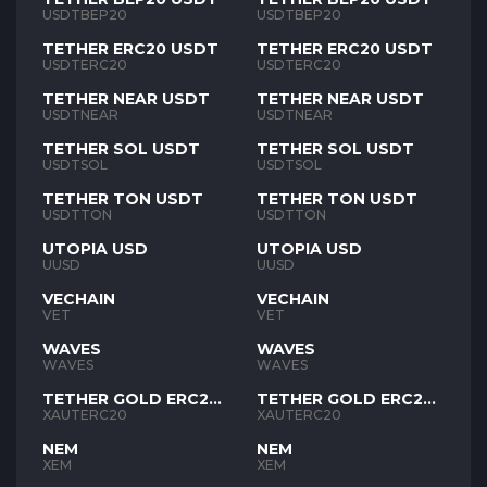
USDTBEP20
USDTBEP20
TETHER ERC20 USDT
TETHER ERC20 USDT
USDTERC20
USDTERC20
TETHER NEAR USDT
TETHER NEAR USDT
USDTNEAR
USDTNEAR
TETHER SOL USDT
TETHER SOL USDT
USDTSOL
USDTSOL
TETHER TON USDT
TETHER TON USDT
USDTTON
USDTTON
UTOPIA USD
UTOPIA USD
UUSD
UUSD
VECHAIN
VECHAIN
VET
VET
WAVES
WAVES
WAVES
WAVES
TETHER GOLD ERC20
TETHER GOLD ERC20
XAUT
XAUT
XAUTERC20
XAUTERC20
NEM
NEM
XEM
XEM