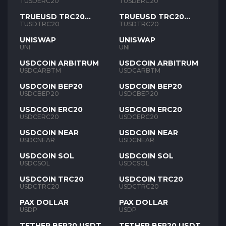
TUSD
TUSD
TUSDERC20
TUSDERC20
TRUEUSD TRC20
TRUEUSD TRC20
TUSD
TUSD
TUSDTRC20
TUSDTRC20
UNISWAP
UNISWAP
UNI
UNI
USDCOIN ARBITRUM
USDCOIN ARBITRUM
USDCARBTM
USDCARBTM
USDCOIN BEP20
USDCOIN BEP20
USDCBEP20
USDCBEP20
USDCOIN ERC20
USDCOIN ERC20
USDCERC20
USDCERC20
USDCOIN NEAR
USDCOIN NEAR
USDCNEAR
USDCNEAR
USDCOIN SOL
USDCOIN SOL
USDCSOL
USDCSOL
USDCOIN TRC20
USDCOIN TRC20
USDCTRC20
USDCTRC20
PAX DOLLAR
PAX DOLLAR
USDP
USDP
TETHER BEP20 USDT
TETHER BEP20 USDT