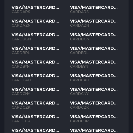
VISA/MASTERCARD
VISA/MASTERCARD
ARS
ARS
CARDARS
CARDARS
VISA/MASTERCARD
VISA/MASTERCARD
AZN
AZN
CARDAZN
CARDAZN
VISA/MASTERCARD
VISA/MASTERCARD
BGN
BGN
CARDBGN
CARDBGN
VISA/MASTERCARD
VISA/MASTERCARD
BRL
BRL
CARDBRL
CARDBRL
VISA/MASTERCARD
VISA/MASTERCARD
BYN
BYN
CARDBYN
CARDBYN
VISA/MASTERCARD
VISA/MASTERCARD
CAD
CAD
CARDCAD
CARDCAD
VISA/MASTERCARD
VISA/MASTERCARD
CNY
CNY
CARDCNY
CARDCNY
VISA/MASTERCARD
VISA/MASTERCARD
CZK
CZK
CARDCZK
CARDCZK
VISA/MASTERCARD
VISA/MASTERCARD
EUR
EUR
CARDEUR
CARDEUR
VISA/MASTERCARD
VISA/MASTERCARD