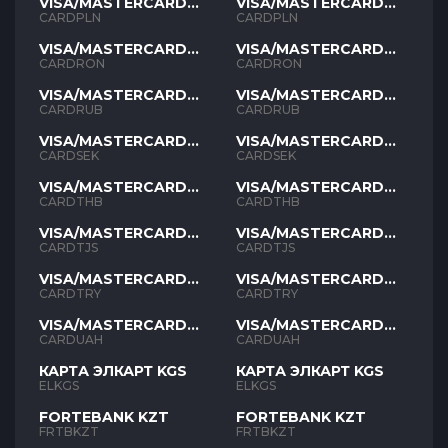
VISA/MASTERCARD
VISA/MASTERCARD
PLN
PLN
CARDPLN
CARDPLN
VISA/MASTERCARD
VISA/MASTERCARD
RON
RON
CARDRON
CARDRON
VISA/MASTERCARD
VISA/MASTERCARD
RUB
RUB
CARDRUB
CARDRUB
VISA/MASTERCARD
VISA/MASTERCARD
SEK
SEK
CARDSEK
CARDSEK
VISA/MASTERCARD
VISA/MASTERCARD
THB
THB
CARDTHB
CARDTHB
VISA/MASTERCARD
VISA/MASTERCARD
TJS
TJS
CARDTJS
CARDTJS
VISA/MASTERCARD
VISA/MASTERCARD
TYR
TYR
CARDTRY
CARDTRY
VISA/MASTERCARD
VISA/MASTERCARD
UAH
UAH
CARDUAH
CARDUAH
КАРТА ЭЛКАРТ KGS
КАРТА ЭЛКАРТ KGS
ELKGS
ELKGS
FORTEBANK KZT
FORTEBANK KZT
FRTBKZT
FRTBKZT