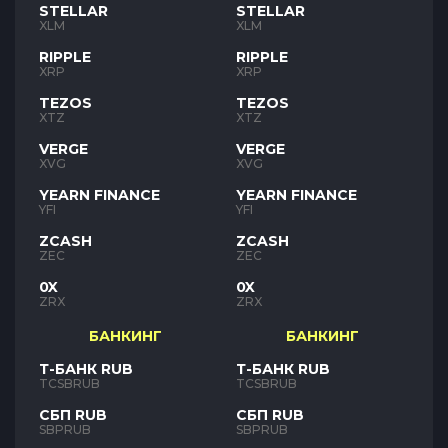
STELLAR
STELLAR
XLM
XLM
RIPPLE
RIPPLE
XRP
XRP
TEZOS
TEZOS
XTZ
XTZ
VERGE
VERGE
XVG
XVG
YEARN FINANCE
YEARN FINANCE
YFI
YFI
ZCASH
ZCASH
ZEC
ZEC
0X
0X
ZRX
ZRX
БАНКИНГ
БАНКИНГ
Т-БАНК RUB
Т-БАНК RUB
TCSBRUB
TCSBRUB
СБП RUB
СБП RUB
SBPRUB
SBPRUB