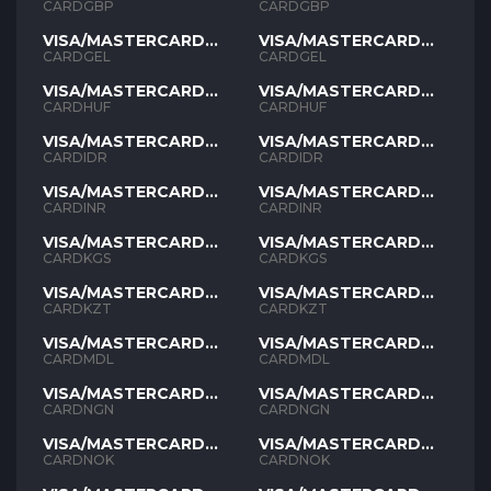
GBP
GBP
CARDGBP
CARDGBP
VISA/MASTERCARD
VISA/MASTERCARD
GEL
GEL
CARDGEL
CARDGEL
VISA/MASTERCARD
VISA/MASTERCARD
HUF
HUF
CARDHUF
CARDHUF
VISA/MASTERCARD
VISA/MASTERCARD
IDR
IDR
CARDIDR
CARDIDR
VISA/MASTERCARD
VISA/MASTERCARD
INR
INR
CARDINR
CARDINR
VISA/MASTERCARD
VISA/MASTERCARD
KGS
KGS
CARDKGS
CARDKGS
VISA/MASTERCARD
VISA/MASTERCARD
KZT
KZT
CARDKZT
CARDKZT
VISA/MASTERCARD
VISA/MASTERCARD
MDL
MDL
CARDMDL
CARDMDL
VISA/MASTERCARD
VISA/MASTERCARD
NGN
NGN
CARDNGN
CARDNGN
VISA/MASTERCARD
VISA/MASTERCARD
NOK
NOK
CARDNOK
CARDNOK