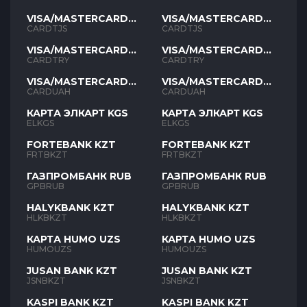
VISA/MASTERCARD
VISA/MASTERCARD
TJS
TJS
CARDTJS
CARDTJS
VISA/MASTERCARD
VISA/MASTERCARD
TYR
TYR
CARDTRY
CARDTRY
VISA/MASTERCARD
VISA/MASTERCARD
UAH
UAH
CARDUAH
CARDUAH
КАРТА ЭЛКАРТ KGS
КАРТА ЭЛКАРТ KGS
ELKGS
ELKGS
FORTEBANK KZT
FORTEBANK KZT
FRTBKZT
FRTBKZT
ГАЗПРОМБАНК RUB
ГАЗПРОМБАНК RUB
GPBRUB
GPBRUB
HALYKBANK KZT
HALYKBANK KZT
HLKBKZT
HLKBKZT
КАРТА HUMO UZS
КАРТА HUMO UZS
HUMOUZS
HUMOUZS
JUSAN BANK KZT
JUSAN BANK KZT
JSNBKZT
JSNBKZT
KASPI BANK KZT
KASPI BANK KZT