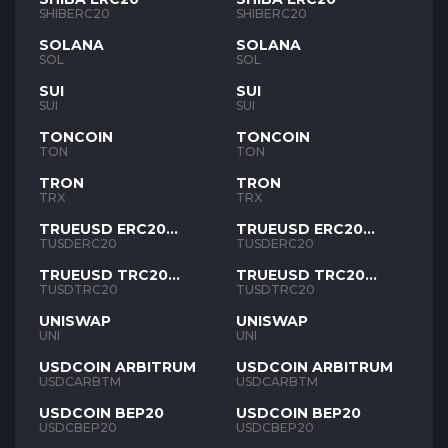
SHIBERC20
SHIBERC20
SOLANA
SOLANA
SOL
SOL
SUI
SUI
SUI
SUI
TONCOIN
TONCOIN
TON
TON
TRON
TRON
TRX
TRX
TRUEUSD ERC20
TRUEUSD ERC20
TUSD
TUSD
TUSDERC20
TUSDERC20
TRUEUSD TRC20
TRUEUSD TRC20
TUSD
TUSD
TUSDTRC20
TUSDTRC20
UNISWAP
UNISWAP
UNI
UNI
USDCOIN ARBITRUM
USDCOIN ARBITRUM
USDCARBTM
USDCARBTM
USDCOIN BEP20
USDCOIN BEP20
USDCBEP20
USDCBEP20