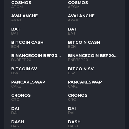
COSMOS
COSMOS
ATOM
ATOM
AVALANCHE
AVALANCHE
AVAX
AVAX
BAT
BAT
BAT
BAT
BITCOIN CASH
BITCOIN CASH
BCH
BCH
BINANCECOIN BEP20
BINANCECOIN BEP20
BNB
BNB
BNBBEP20
BNBBEP20
BITCOIN SV
BITCOIN SV
BSV
BSV
PANCAKESWAP
PANCAKESWAP
CAKE
CAKE
CRONOS
CRONOS
CRO
CRO
DAI
DAI
DAI
DAI
DASH
DASH
DASH
DASH