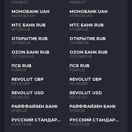
KSPBKZT
KSPBKZT
МОНОБАНК UAH
МОНОБАНК UAH
MONOBUAH
MONOBUAH
МТС БАНК RUB
МТС БАНК RUB
MTSBRUB
MTSBRUB
ОТКРЫТИЕ RUB
ОТКРЫТИЕ RUB
OPNBRUB
OPNBRUB
OZON БАНК RUB
OZON БАНК RUB
OZONBRUB
OZONBRUB
ПСБ RUB
ПСБ RUB
PSBRUB
PSBRUB
REVOLUT GBP
REVOLUT GBP
REVBGBP
REVBGBP
REVOLUT USD
REVOLUT USD
REVBUSD
REVBUSD
РАЙФФАЙЗЕН БАНК
РАЙФФАЙЗЕН БАНК
RFBRUB
RFBRUB
РУССКИЙ СТАНДАРТ
РУССКИЙ СТАНДАРТ
RUB
RUB
RUSSTRUB
RUSSTRUB