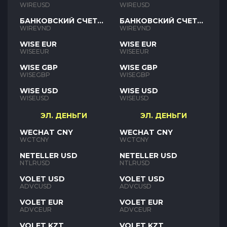
USD
USD
WIREUSD
WIREUSD
БАНКОВСКИЙ СЧЕТ
БАНКОВСКИЙ СЧЕТ
VND
VND
WIREVND
WIREVND
WISE EUR
WISE EUR
WISEEUR
WISEEUR
WISE GBP
WISE GBP
WISEGBP
WISEGBP
WISE USD
WISE USD
WISEUSD
WISEUSD
ЭЛ. ДЕНЬГИ
ЭЛ. ДЕНЬГИ
WECHAT CNY
WECHAT CNY
WCTCNY
WCTCNY
NETELLER USD
NETELLER USD
NTLRUSD
NTLRUSD
VOLET USD
VOLET USD
ADVCUSD
ADVCUSD
VOLET EUR
VOLET EUR
ADVCEUR
ADVCEUR
VOLET KZT
VOLET KZT