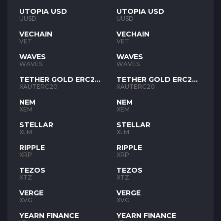
UTOPIA USD
UTOPIA USD
UUSD
UUSD
VECHAIN
VECHAIN
VET
VET
WAVES
WAVES
WAVES
WAVES
TETHER GOLD ERC20
TETHER GOLD ERC20
XAUT
XAUT
XAUTERC20
XAUTERC20
NEM
NEM
XEM
XEM
STELLAR
STELLAR
XLM
XLM
RIPPLE
RIPPLE
XRP
XRP
TEZOS
TEZOS
XTZ
XTZ
VERGE
VERGE
XVG
XVG
YEARN FINANCE
YEARN FINANCE