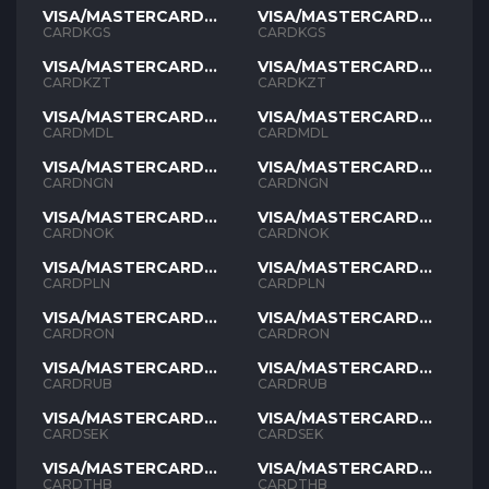
VISA/MASTERCARD
VISA/MASTERCARD
KGS
KGS
CARDKGS
CARDKGS
VISA/MASTERCARD
VISA/MASTERCARD
KZT
KZT
CARDKZT
CARDKZT
VISA/MASTERCARD
VISA/MASTERCARD
MDL
MDL
CARDMDL
CARDMDL
VISA/MASTERCARD
VISA/MASTERCARD
NGN
NGN
CARDNGN
CARDNGN
VISA/MASTERCARD
VISA/MASTERCARD
NOK
NOK
CARDNOK
CARDNOK
VISA/MASTERCARD
VISA/MASTERCARD
PLN
PLN
CARDPLN
CARDPLN
VISA/MASTERCARD
VISA/MASTERCARD
RON
RON
CARDRON
CARDRON
VISA/MASTERCARD
VISA/MASTERCARD
RUB
RUB
CARDRUB
CARDRUB
VISA/MASTERCARD
VISA/MASTERCARD
SEK
SEK
CARDSEK
CARDSEK
VISA/MASTERCARD
VISA/MASTERCARD
THB
THB
CARDTHB
CARDTHB