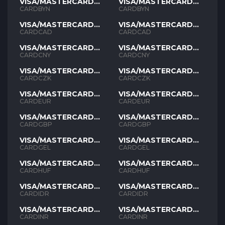
VISA/MASTERCARD
VISA/MASTERCARD
BYN
BYN
CARDBYN
CARDBYN
VISA/MASTERCARD
VISA/MASTERCARD
CAD
CAD
CARDCAD
CARDCAD
VISA/MASTERCARD
VISA/MASTERCARD
CNY
CNY
CARDCNY
CARDCNY
VISA/MASTERCARD
VISA/MASTERCARD
CZK
CZK
CARDCZK
CARDCZK
VISA/MASTERCARD
VISA/MASTERCARD
EUR
EUR
CARDEUR
CARDEUR
VISA/MASTERCARD
VISA/MASTERCARD
GBP
GBP
CARDGBP
CARDGBP
VISA/MASTERCARD
VISA/MASTERCARD
GEL
GEL
CARDGEL
CARDGEL
VISA/MASTERCARD
VISA/MASTERCARD
HUF
HUF
CARDHUF
CARDHUF
VISA/MASTERCARD
VISA/MASTERCARD
IDR
IDR
CARDIDR
CARDIDR
VISA/MASTERCARD
VISA/MASTERCARD
INR
INR
CARDINR
CARDINR