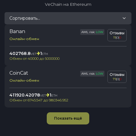
VeChain
на
Ethereum
Сортировать...
Banan
AML risk:
LOW
Отзывы
11
|
0
|
0
Онлайн-обмен
402768.8
1
VET
ETH
Обмен от
40000
до
5000000
CoinCat
AML risk:
LOW
Отзывы
71
|
0
|
0
Онлайн-обмен
411920.42078
1
VET
ETH
Обмен от
6745.547
до
980346.952
Показать ещё