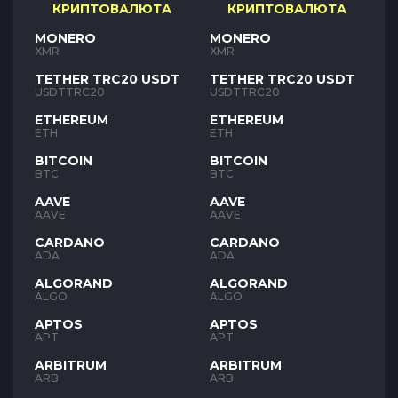
КРИПТОВАЛЮТА
КРИПТОВАЛЮТА
MONERO
MONERO
XMR
XMR
TETHER TRC20 USDT
TETHER TRC20 USDT
USDTTRC20
USDTTRC20
ETHEREUM
ETHEREUM
ETH
ETH
BITCOIN
BITCOIN
BTC
BTC
AAVE
AAVE
AAVE
AAVE
CARDANO
CARDANO
ADA
ADA
ALGORAND
ALGORAND
ALGO
ALGO
APTOS
APTOS
APT
APT
ARBITRUM
ARBITRUM
ARB
ARB