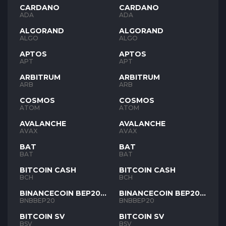
CARDANO
CARDANO
ADA
ADA
ALGORAND
ALGORAND
ALGO
ALGO
APTOS
APTOS
APT
APT
ARBITRUM
ARBITRUM
ARB
ARB
COSMOS
COSMOS
ATOM
ATOM
AVALANCHE
AVALANCHE
AVAX
AVAX
BAT
BAT
BAT
BAT
BITCOIN CASH
BITCOIN CASH
BCH
BCH
BINANCECOIN BEP20
BINANCECOIN BEP20
BNB
BNB
BNBBEP20
BNBBEP20
BITCOIN SV
BITCOIN SV
BSV
BSV