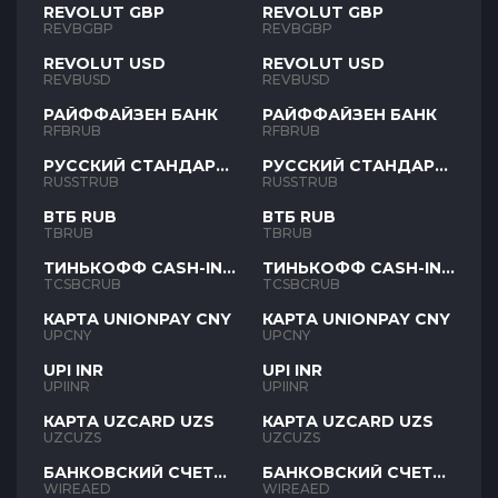
REVOLUT GBP
REVOLUT GBP
REVBGBP
REVBGBP
REVOLUT USD
REVOLUT USD
REVBUSD
REVBUSD
РАЙФФАЙЗЕН БАНК
РАЙФФАЙЗЕН БАНК
RFBRUB
RFBRUB
РУССКИЙ СТАНДАРТ
РУССКИЙ СТАНДАРТ
RUB
RUB
RUSSTRUB
RUSSTRUB
ВТБ RUB
ВТБ RUB
TBRUB
TBRUB
ТИНЬКОФФ CASH-IN
ТИНЬКОФФ CASH-IN
RUB
RUB
TCSBCRUB
TCSBCRUB
КАРТА UNIONPAY CNY
КАРТА UNIONPAY CNY
UPCNY
UPCNY
UPI INR
UPI INR
UPIINR
UPIINR
КАРТА UZCARD UZS
КАРТА UZCARD UZS
UZCUZS
UZCUZS
БАНКОВСКИЙ СЧЕТ
БАНКОВСКИЙ СЧЕТ
AED
AED
WIREAED
WIREAED