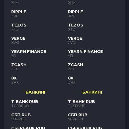
XLM
XLM
RIPPLE
RIPPLE
XRP
XRP
TEZOS
TEZOS
XTZ
XTZ
VERGE
VERGE
XVG
XVG
YEARN FINANCE
YEARN FINANCE
YFI
YFI
ZCASH
ZCASH
ZEC
ZEC
0X
0X
ZRX
ZRX
БАНКИНГ
БАНКИНГ
Т-БАНК RUB
Т-БАНК RUB
TCSBRUB
TCSBRUB
СБП RUB
СБП RUB
SBPRUB
SBPRUB
СБЕРБАНК RUB
СБЕРБАНК RUB