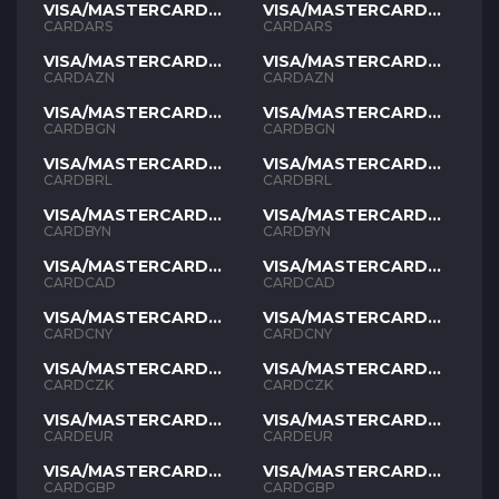
VISA/MASTERCARD
VISA/MASTERCARD
ARS
ARS
CARDARS
CARDARS
VISA/MASTERCARD
VISA/MASTERCARD
AZN
AZN
CARDAZN
CARDAZN
VISA/MASTERCARD
VISA/MASTERCARD
BGN
BGN
CARDBGN
CARDBGN
VISA/MASTERCARD
VISA/MASTERCARD
BRL
BRL
CARDBRL
CARDBRL
VISA/MASTERCARD
VISA/MASTERCARD
BYN
BYN
CARDBYN
CARDBYN
VISA/MASTERCARD
VISA/MASTERCARD
CAD
CAD
CARDCAD
CARDCAD
VISA/MASTERCARD
VISA/MASTERCARD
CNY
CNY
CARDCNY
CARDCNY
VISA/MASTERCARD
VISA/MASTERCARD
CZK
CZK
CARDCZK
CARDCZK
VISA/MASTERCARD
VISA/MASTERCARD
EUR
EUR
CARDEUR
CARDEUR
VISA/MASTERCARD
VISA/MASTERCARD
GBP
GBP
CARDGBP
CARDGBP