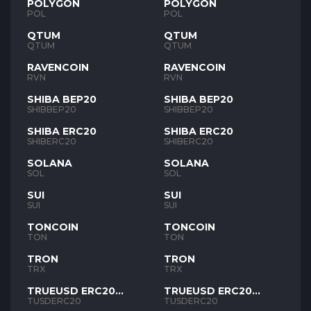
POLYGON
POLYGON
POL
POL
QTUM
QTUM
QTUM
QTUM
RAVENCOIN
RAVENCOIN
RVN
RVN
SHIBA BEP20
SHIBA BEP20
SHIBBEP20
SHIBBEP20
SHIBA ERC20
SHIBA ERC20
SHIBERC20
SHIBERC20
SOLANA
SOLANA
SOL
SOL
SUI
SUI
SUI
SUI
TONCOIN
TONCOIN
TON
TON
TRON
TRON
TRX
TRX
TRUEUSD ERC20
TRUEUSD ERC20
TUSD
TUSD
TUSDERC20
TUSDERC20