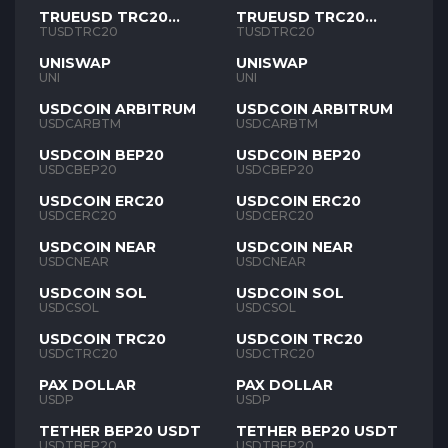
TRUEUSD TRC20
TRUEUSD TRC20
TUSD
TUSD
TUSDTRC20
TUSDTRC20
UNISWAP
UNISWAP
UNI
UNI
USDCOIN ARBITRUM
USDCOIN ARBITRUM
USDCARBTM
USDCARBTM
USDCOIN BEP20
USDCOIN BEP20
USDCBEP20
USDCBEP20
USDCOIN ERC20
USDCOIN ERC20
USDCERC20
USDCERC20
USDCOIN NEAR
USDCOIN NEAR
USDCNEAR
USDCNEAR
USDCOIN SOL
USDCOIN SOL
USDCSOL
USDCSOL
USDCOIN TRC20
USDCOIN TRC20
USDCTRC20
USDCTRC20
PAX DOLLAR
PAX DOLLAR
USDP
USDP
TETHER BEP20 USDT
TETHER BEP20 USDT
USDTBEP20
USDTBEP20