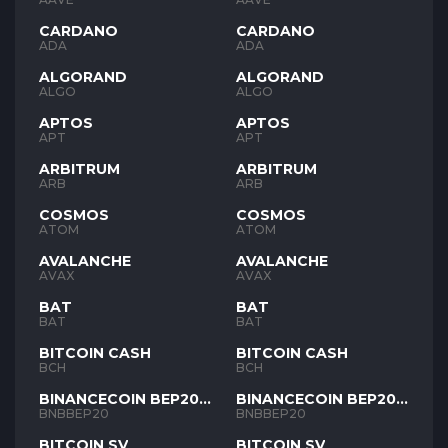
CARDANO
CARDANO
ADA
ADA
ALGORAND
ALGORAND
ALGO
ALGO
APTOS
APTOS
APT
APT
ARBITRUM
ARBITRUM
ARB
ARB
COSMOS
COSMOS
ATOM
ATOM
AVALANCHE
AVALANCHE
AVAX
AVAX
BAT
BAT
BAT
BAT
BITCOIN CASH
BITCOIN CASH
BCH
BCH
BINANCECOIN BEP20
BINANCECOIN BEP20
BNB
BNB
BNBBEP20
BNBBEP20
BITCOIN SV
BITCOIN SV