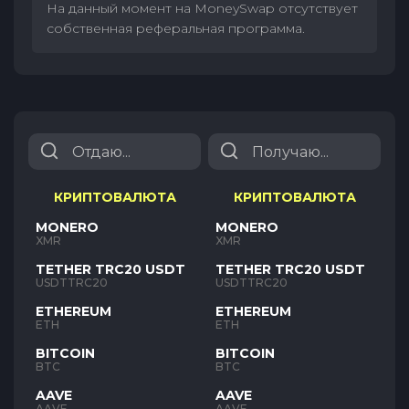
На данный момент на MoneySwap отсутствует
собственная реферальная программа.
КРИПТОВАЛЮТА
КРИПТОВАЛЮТА
MONERO
MONERO
XMR
XMR
TETHER TRC20 USDT
TETHER TRC20 USDT
USDTTRC20
USDTTRC20
ETHEREUM
ETHEREUM
ETH
ETH
BITCOIN
BITCOIN
BTC
BTC
AAVE
AAVE
AAVE
AAVE