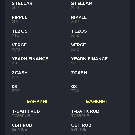
STELLAR
STELLAR
XLM
XLM
RIPPLE
RIPPLE
XRP
XRP
TEZOS
TEZOS
XTZ
XTZ
VERGE
VERGE
XVG
XVG
YEARN FINANCE
YEARN FINANCE
YFI
YFI
ZCASH
ZCASH
ZEC
ZEC
0X
0X
ZRX
ZRX
БАНКИНГ
БАНКИНГ
Т-БАНК RUB
Т-БАНК RUB
TCSBRUB
TCSBRUB
СБП RUB
СБП RUB
SBPRUB
SBPRUB