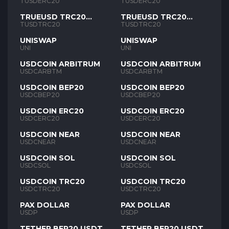
TUSD
TUSD
TUSDERC20
TUSDERC20
TRUEUSD TRC20
TRUEUSD TRC20
TUSD
TUSD
TUSDTRC20
TUSDTRC20
UNISWAP
UNISWAP
UNI
UNI
USDCOIN ARBITRUM
USDCOIN ARBITRUM
USDCARBTM
USDCARBTM
USDCOIN BEP20
USDCOIN BEP20
USDCBEP20
USDCBEP20
USDCOIN ERC20
USDCOIN ERC20
USDCERC20
USDCERC20
USDCOIN NEAR
USDCOIN NEAR
USDCNEAR
USDCNEAR
USDCOIN SOL
USDCOIN SOL
USDCSOL
USDCSOL
USDCOIN TRC20
USDCOIN TRC20
USDCTRC20
USDCTRC20
PAX DOLLAR
PAX DOLLAR
USDP
USDP
TETHER BEP20 USDT
TETHER BEP20 USDT