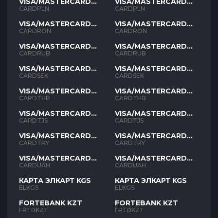
VISA/MASTERCARD
VISA/MASTERCARD
PLN
PLN
CARDPLN
CARDPLN
VISA/MASTERCARD
VISA/MASTERCARD
RON
RON
CARDRON
CARDRON
VISA/MASTERCARD
VISA/MASTERCARD
RUB
RUB
CARDRUB
CARDRUB
VISA/MASTERCARD
VISA/MASTERCARD
SEK
SEK
CARDSEK
CARDSEK
VISA/MASTERCARD
VISA/MASTERCARD
THB
THB
CARDTHB
CARDTHB
VISA/MASTERCARD
VISA/MASTERCARD
TJS
TJS
CARDTJS
CARDTJS
VISA/MASTERCARD
VISA/MASTERCARD
TYR
TYR
CARDTRY
CARDTRY
VISA/MASTERCARD
VISA/MASTERCARD
UAH
UAH
CARDUAH
CARDUAH
КАРТА ЭЛКАРТ KGS
КАРТА ЭЛКАРТ KGS
ELKGS
ELKGS
FORTEBANK KZT
FORTEBANK KZT
FRTBKZT
FRTBKZT