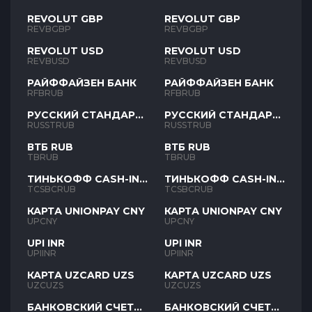
REVOLUT GBP
REVOLUT GBP
REVBGBP
REVBGBP
REVOLUT USD
REVOLUT USD
REVBUSD
REVBUSD
РАЙФФАЙЗЕН БАНК
РАЙФФАЙЗЕН БАНК
RFBRUB
RFBRUB
РУССКИЙ СТАНДАРТ
РУССКИЙ СТАНДАРТ
RUB
RUB
RUSSTRUB
RUSSTRUB
ВТБ RUB
ВТБ RUB
TBRUB
TBRUB
ТИНЬКОФФ CASH-IN
ТИНЬКОФФ CASH-IN
RUB
RUB
TCSBCRUB
TCSBCRUB
КАРТА UNIONPAY CNY
КАРТА UNIONPAY CNY
UPCNY
UPCNY
UPI INR
UPI INR
UPIINR
UPIINR
КАРТА UZCARD UZS
КАРТА UZCARD UZS
UZCUZS
UZCUZS
БАНКОВСКИЙ СЧЕТ
БАНКОВСКИЙ СЧЕТ