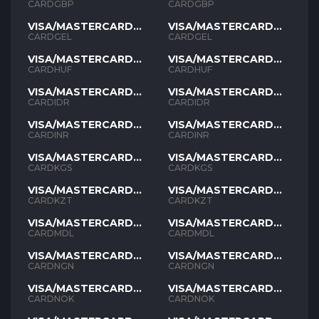
GBP
GBP
CARDGBP
CARDGBP
VISA/MASTERCARD
VISA/MASTERCARD
GEL
GEL
CARDGEL
CARDGEL
VISA/MASTERCARD
VISA/MASTERCARD
HUF
HUF
CARDHUF
CARDHUF
VISA/MASTERCARD
VISA/MASTERCARD
IDR
IDR
CARDIDR
CARDIDR
VISA/MASTERCARD
VISA/MASTERCARD
INR
INR
CARDINR
CARDINR
VISA/MASTERCARD
VISA/MASTERCARD
KGS
KGS
CARDKGS
CARDKGS
VISA/MASTERCARD
VISA/MASTERCARD
KZT
KZT
CARDKZT
CARDKZT
VISA/MASTERCARD
VISA/MASTERCARD
MDL
MDL
CARDMDL
CARDMDL
VISA/MASTERCARD
VISA/MASTERCARD
NGN
NGN
CARDNGN
CARDNGN
VISA/MASTERCARD
VISA/MASTERCARD
NOK
NOK
CARDNOK
CARDNOK