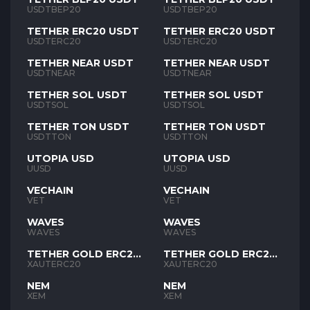
USDTBEP20
USDTBEP20
TETHER ERC20 USDT
TETHER ERC20 USDT
USDTERC20
USDTERC20
TETHER NEAR USDT
TETHER NEAR USDT
USDTNEAR
USDTNEAR
TETHER SOL USDT
TETHER SOL USDT
USDTSOL
USDTSOL
TETHER TON USDT
TETHER TON USDT
USDTTON
USDTTON
UTOPIA USD
UTOPIA USD
UUSD
UUSD
VECHAIN
VECHAIN
VET
VET
WAVES
WAVES
WAVES
WAVES
TETHER GOLD ERC20
TETHER GOLD ERC20
XAUT
XAUT
XAUTERC20
XAUTERC20
NEM
NEM
XEM
XEM