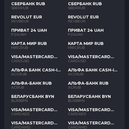
СБЕРБАНК RUB
СБЕРБАНК RUB
SBERRUB
SBERRUB
REVOLUT EUR
REVOLUT EUR
REVBEUR
REVBEUR
ПРИВАТ 24 UAH
ПРИВАТ 24 UAH
P24UAH
P24UAH
КАРТА МИР RUB
КАРТА МИР RUB
MIRCRUB
MIRCRUB
VISA/MASTERCARD
VISA/MASTERCARD
USD
USD
CARDUSD
CARDUSD
АЛЬФА БАНК CASH-IN
АЛЬФА БАНК CASH-IN
RUB
RUB
ACCRUB
ACCRUB
АЛЬФА-БАНК RUB
АЛЬФА-БАНК RUB
ACRUB
ACRUB
БЕЛАРУСБАНК BYN
БЕЛАРУСБАНК BYN
BLRBBYN
BLRBBYN
VISA/MASTERCARD
VISA/MASTERCARD
AED
AED
CARDAED
CARDAED
VISA/MASTERCARD
VISA/MASTERCARD
AMD
AMD
CARDAMD
CARDAMD