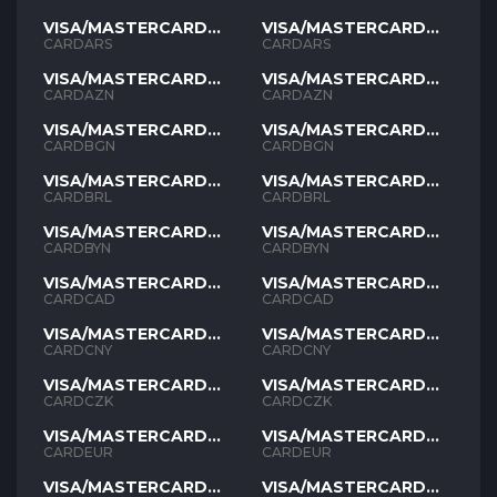
VISA/MASTERCARD
VISA/MASTERCARD
ARS
ARS
CARDARS
CARDARS
VISA/MASTERCARD
VISA/MASTERCARD
AZN
AZN
CARDAZN
CARDAZN
VISA/MASTERCARD
VISA/MASTERCARD
BGN
BGN
CARDBGN
CARDBGN
VISA/MASTERCARD
VISA/MASTERCARD
BRL
BRL
CARDBRL
CARDBRL
VISA/MASTERCARD
VISA/MASTERCARD
BYN
BYN
CARDBYN
CARDBYN
VISA/MASTERCARD
VISA/MASTERCARD
CAD
CAD
CARDCAD
CARDCAD
VISA/MASTERCARD
VISA/MASTERCARD
CNY
CNY
CARDCNY
CARDCNY
VISA/MASTERCARD
VISA/MASTERCARD
CZK
CZK
CARDCZK
CARDCZK
VISA/MASTERCARD
VISA/MASTERCARD
EUR
EUR
CARDEUR
CARDEUR
VISA/MASTERCARD
VISA/MASTERCARD