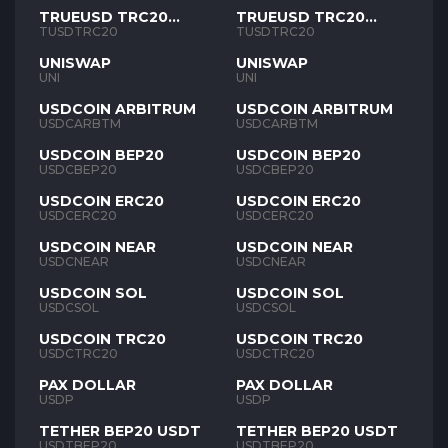
TRUEUSD TRC20
TRUEUSD TRC20
TUSD
TUSD
TUSDTRC20
TUSDTRC20
UNISWAP
UNISWAP
UNI
UNI
USDCOIN ARBITRUM
USDCOIN ARBITRUM
USDCARBTM
USDCARBTM
USDCOIN BEP20
USDCOIN BEP20
USDCBEP20
USDCBEP20
USDCOIN ERC20
USDCOIN ERC20
USDCERC20
USDCERC20
USDCOIN NEAR
USDCOIN NEAR
USDCNEAR
USDCNEAR
USDCOIN SOL
USDCOIN SOL
USDCSOL
USDCSOL
USDCOIN TRC20
USDCOIN TRC20
USDCTRC20
USDCTRC20
PAX DOLLAR
PAX DOLLAR
USDP
USDP
TETHER BEP20 USDT
TETHER BEP20 USDT
USDTBEP20
USDTBEP20