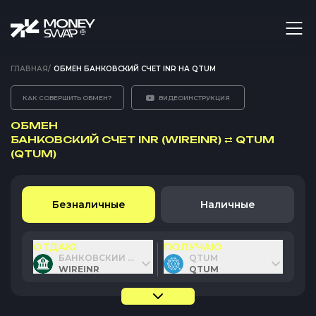
ГЛАВНАЯ
/
ОБМЕН БАНКОВСКИЙ СЧЕТ INR НА QTUM
КАК СОВЕРШИТЬ ОБМЕН?
ВИДЕОИНСТРУКЦИЯ
ОБМЕН
БАНКОВСКИЙ СЧЕТ INR (WIREINR)
⇄
QTUM
(QTUM)
Безналичные
Наличные
ОТДАЮ
ПОЛУЧАЮ
БАНКОВСКИЙ СЧЕТ INR
QTUM
WIREINR
QTUM