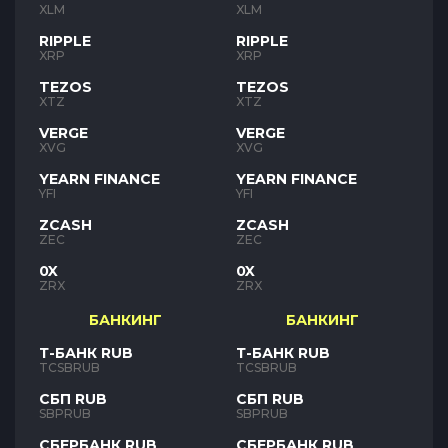
XLM
XLM
RIPPLE
RIPPLE
XRP
XRP
TEZOS
TEZOS
XTZ
XTZ
VERGE
VERGE
XVG
XVG
YEARN FINANCE
YEARN FINANCE
YFI
YFI
ZCASH
ZCASH
ZEC
ZEC
0X
0X
ZRX
ZRX
БАНКИНГ
БАНКИНГ
Т-БАНК RUB
Т-БАНК RUB
TCSBRUB
TCSBRUB
СБП RUB
СБП RUB
SBPRUB
SBPRUB
СБЕРБАНК RUB
СБЕРБАНК RUB