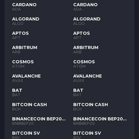
CARDANO
CARDANO
ADA
ADA
ALGORAND
ALGORAND
ALGO
ALGO
APTOS
APTOS
APT
APT
ARBITRUM
ARBITRUM
ARB
ARB
COSMOS
COSMOS
ATOM
ATOM
AVALANCHE
AVALANCHE
AVAX
AVAX
BAT
BAT
BAT
BAT
BITCOIN CASH
BITCOIN CASH
BCH
BCH
BINANCECOIN BEP20
BINANCECOIN BEP20
BNB
BNB
BNBBEP20
BNBBEP20
BITCOIN SV
BITCOIN SV
BSV
BSV