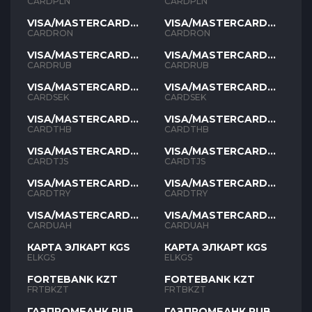
PLN
PLN
CARDPLN
CARDPLN
VISA/MASTERCARD
VISA/MASTERCARD
RON
RON
CARDRON
CARDRON
VISA/MASTERCARD
VISA/MASTERCARD
RUB
RUB
CARDRUB
CARDRUB
VISA/MASTERCARD
VISA/MASTERCARD
SEK
SEK
CARDSEK
CARDSEK
VISA/MASTERCARD
VISA/MASTERCARD
THB
THB
CARDTHB
CARDTHB
VISA/MASTERCARD
VISA/MASTERCARD
TJS
TJS
CARDTJS
CARDTJS
VISA/MASTERCARD
VISA/MASTERCARD
TYR
TYR
CARDTRY
CARDTRY
VISA/MASTERCARD
VISA/MASTERCARD
UAH
UAH
CARDUAH
CARDUAH
КАРТА ЭЛКАРТ KGS
КАРТА ЭЛКАРТ KGS
ELKGS
ELKGS
FORTEBANK KZT
FORTEBANK KZT
FRTBKZT
FRTBKZT
ГАЗПРОМБАНК RUB
ГАЗПРОМБАНК RUB