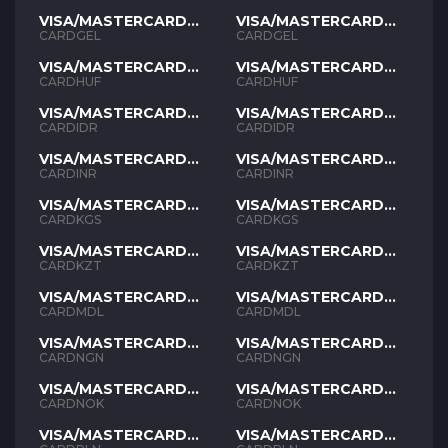
VISA/MASTERCARD
VISA/MASTERCARD
GEL
GEL
CARDGEL
CARDGEL
VISA/MASTERCARD
VISA/MASTERCARD
HUF
HUF
CARDHUF
CARDHUF
VISA/MASTERCARD
VISA/MASTERCARD
IDR
IDR
CARDIDR
CARDIDR
VISA/MASTERCARD
VISA/MASTERCARD
INR
INR
CARDINR
CARDINR
VISA/MASTERCARD
VISA/MASTERCARD
KGS
KGS
CARDKGS
CARDKGS
VISA/MASTERCARD
VISA/MASTERCARD
KZT
KZT
CARDKZT
CARDKZT
VISA/MASTERCARD
VISA/MASTERCARD
MDL
MDL
CARDMDL
CARDMDL
VISA/MASTERCARD
VISA/MASTERCARD
NGN
NGN
CARDNGN
CARDNGN
VISA/MASTERCARD
VISA/MASTERCARD
NOK
NOK
CARDNOK
CARDNOK
VISA/MASTERCARD
VISA/MASTERCARD