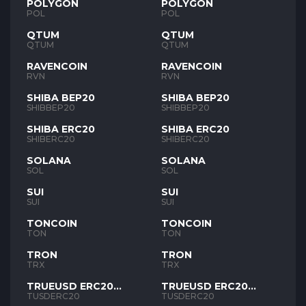
POLYGON
POLYGON
POL
POL
QTUM
QTUM
QTUM
QTUM
RAVENCOIN
RAVENCOIN
RVN
RVN
SHIBA BEP20
SHIBA BEP20
SHIBBEP20
SHIBBEP20
SHIBA ERC20
SHIBA ERC20
SHIBERC20
SHIBERC20
SOLANA
SOLANA
SOL
SOL
SUI
SUI
SUI
SUI
TONCOIN
TONCOIN
TON
TON
TRON
TRON
TRX
TRX
TRUEUSD ERC20
TRUEUSD ERC20
TUSD
TUSD
TUSDERC20
TUSDERC20