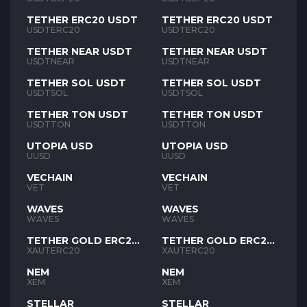
TETHER ERC20 USDT
TETHER ERC20 USDT
USDTERC20
USDTERC20
TETHER NEAR USDT
TETHER NEAR USDT
USDTNEAR
USDTNEAR
TETHER SOL USDT
TETHER SOL USDT
USDTSOL
USDTSOL
TETHER TON USDT
TETHER TON USDT
USDTTON
USDTTON
UTOPIA USD
UTOPIA USD
UUSD
UUSD
VECHAIN
VECHAIN
VET
VET
WAVES
WAVES
WAVES
WAVES
TETHER GOLD ERC20
TETHER GOLD ERC20
XAUT
XAUT
XAUTERC20
XAUTERC20
NEM
NEM
XEM
XEM
STELLAR
STELLAR