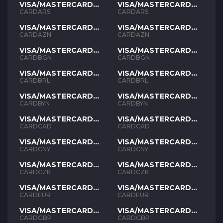
VISA/MASTERCARD
VISA/MASTERCARD
ARS
ARS
CARDARS
CARDARS
VISA/MASTERCARD
VISA/MASTERCARD
AZN
AZN
CARDAZN
CARDAZN
VISA/MASTERCARD
VISA/MASTERCARD
BGN
BGN
CARDBGN
CARDBGN
VISA/MASTERCARD
VISA/MASTERCARD
BRL
BRL
CARDBRL
CARDBRL
VISA/MASTERCARD
VISA/MASTERCARD
BYN
BYN
CARDBYN
CARDBYN
VISA/MASTERCARD
VISA/MASTERCARD
CAD
CAD
CARDCAD
CARDCAD
VISA/MASTERCARD
VISA/MASTERCARD
CNY
CNY
CARDCNY
CARDCNY
VISA/MASTERCARD
VISA/MASTERCARD
CZK
CZK
CARDCZK
CARDCZK
VISA/MASTERCARD
VISA/MASTERCARD
EUR
EUR
CARDEUR
CARDEUR
VISA/MASTERCARD
VISA/MASTERCARD
GBP
GBP
CARDGBP
CARDGBP