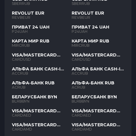
SBERRUB
SBERRUB
REVOLUT EUR
REVOLUT EUR
REVBEUR
REVBEUR
ПРИВАТ 24 UAH
ПРИВАТ 24 UAH
P24UAH
P24UAH
КАРТА МИР RUB
КАРТА МИР RUB
MIRCRUB
MIRCRUB
VISA/MASTERCARD
VISA/MASTERCARD
USD
USD
CARDUSD
CARDUSD
АЛЬФА БАНК CASH-IN
АЛЬФА БАНК CASH-IN
RUB
RUB
ACCRUB
ACCRUB
АЛЬФА-БАНК RUB
АЛЬФА-БАНК RUB
ACRUB
ACRUB
БЕЛАРУСБАНК BYN
БЕЛАРУСБАНК BYN
BLRBBYN
BLRBBYN
VISA/MASTERCARD
VISA/MASTERCARD
AED
AED
CARDAED
CARDAED
VISA/MASTERCARD
VISA/MASTERCARD
AMD
AMD
CARDAMD
CARDAMD