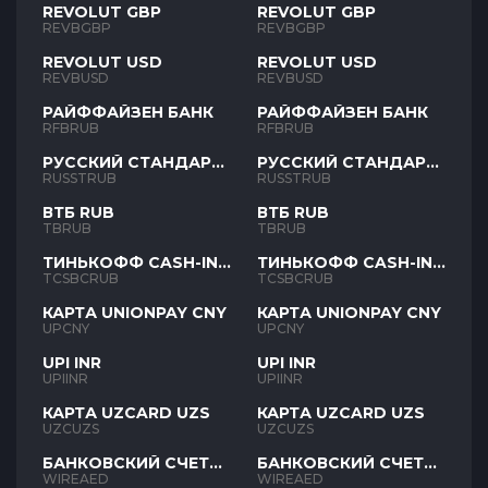
REVOLUT GBP
REVOLUT GBP
REVBGBP
REVBGBP
REVOLUT USD
REVOLUT USD
REVBUSD
REVBUSD
РАЙФФАЙЗЕН БАНК
РАЙФФАЙЗЕН БАНК
RFBRUB
RFBRUB
РУССКИЙ СТАНДАРТ
РУССКИЙ СТАНДАРТ
RUB
RUB
RUSSTRUB
RUSSTRUB
ВТБ RUB
ВТБ RUB
TBRUB
TBRUB
ТИНЬКОФФ CASH-IN
ТИНЬКОФФ CASH-IN
RUB
RUB
TCSBCRUB
TCSBCRUB
КАРТА UNIONPAY CNY
КАРТА UNIONPAY CNY
UPCNY
UPCNY
UPI INR
UPI INR
UPIINR
UPIINR
КАРТА UZCARD UZS
КАРТА UZCARD UZS
UZCUZS
UZCUZS
БАНКОВСКИЙ СЧЕТ
БАНКОВСКИЙ СЧЕТ
AED
AED
WIREAED
WIREAED