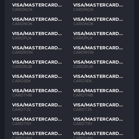
VISA/MASTERCARD
VISA/MASTERCARD
NGN
NGN
CARDNGN
CARDNGN
VISA/MASTERCARD
VISA/MASTERCARD
NOK
NOK
CARDNOK
CARDNOK
VISA/MASTERCARD
VISA/MASTERCARD
PLN
PLN
CARDPLN
CARDPLN
VISA/MASTERCARD
VISA/MASTERCARD
RON
RON
CARDRON
CARDRON
VISA/MASTERCARD
VISA/MASTERCARD
RUB
RUB
CARDRUB
CARDRUB
VISA/MASTERCARD
VISA/MASTERCARD
SEK
SEK
CARDSEK
CARDSEK
VISA/MASTERCARD
VISA/MASTERCARD
THB
THB
CARDTHB
CARDTHB
VISA/MASTERCARD
VISA/MASTERCARD
TJS
TJS
CARDTJS
CARDTJS
VISA/MASTERCARD
VISA/MASTERCARD
TYR
TYR
CARDTRY
CARDTRY
VISA/MASTERCARD
VISA/MASTERCARD
UAH
UAH
CARDUAH
CARDUAH