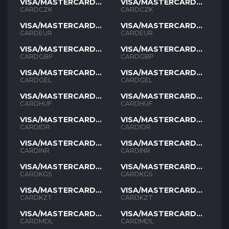
VISA/MASTERCARD
VISA/MASTERCARD
CZK
CZK
CARDCZK
CARDCZK
VISA/MASTERCARD
VISA/MASTERCARD
EUR
EUR
CARDEUR
CARDEUR
VISA/MASTERCARD
VISA/MASTERCARD
GBP
GBP
CARDGBP
CARDGBP
VISA/MASTERCARD
VISA/MASTERCARD
GEL
GEL
CARDGEL
CARDGEL
VISA/MASTERCARD
VISA/MASTERCARD
HUF
HUF
CARDHUF
CARDHUF
VISA/MASTERCARD
VISA/MASTERCARD
IDR
IDR
CARDIDR
CARDIDR
VISA/MASTERCARD
VISA/MASTERCARD
INR
INR
CARDINR
CARDINR
VISA/MASTERCARD
VISA/MASTERCARD
KGS
KGS
CARDKGS
CARDKGS
VISA/MASTERCARD
VISA/MASTERCARD
KZT
KZT
CARDKZT
CARDKZT
VISA/MASTERCARD
VISA/MASTERCARD
MDL
MDL
CARDMDL
CARDMDL