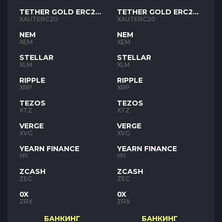
TETHER GOLD ERC20
TETHER GOLD ERC20
XAUT
XAUT
XAUTERC20
XAUTERC20
NEM
NEM
XEM
XEM
STELLAR
STELLAR
XLM
XLM
RIPPLE
RIPPLE
XRP
XRP
TEZOS
TEZOS
XTZ
XTZ
VERGE
VERGE
XVG
XVG
YEARN FINANCE
YEARN FINANCE
YFI
YFI
ZCASH
ZCASH
ZEC
ZEC
0X
0X
ZRX
ZRX
БАНКИНГ
БАНКИНГ