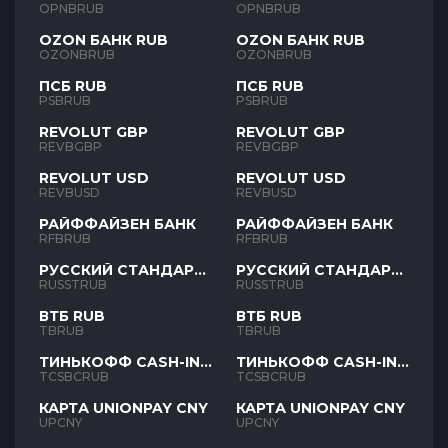
OPNBRUB
OPNBRUB
OZON БАНК RUB
OZON БАНК RUB
OZONBRUB
OZONBRUB
ПСБ RUB
ПСБ RUB
PSBRUB
PSBRUB
REVOLUT GBP
REVOLUT GBP
REVBGBP
REVBGBP
REVOLUT USD
REVOLUT USD
REVBUSD
REVBUSD
РАЙФФАЙЗЕН БАНК
РАЙФФАЙЗЕН БАНК
RFBRUB
RFBRUB
РУССКИЙ СТАНДАРТ
РУССКИЙ СТАНДАРТ
RUB
RUB
RUSSTRUB
RUSSTRUB
ВТБ RUB
ВТБ RUB
TBRUB
TBRUB
ТИНЬКОФФ CASH-IN
ТИНЬКОФФ CASH-IN
RUB
RUB
TCSBCRUB
TCSBCRUB
КАРТА UNIONPAY CNY
КАРТА UNIONPAY CNY
UPCNY
UPCNY