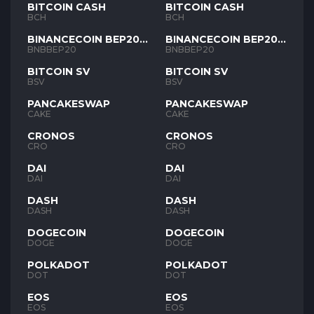
BITCOIN CASH
BITCOIN CASH
BCH
BCH
BINANCECOIN BEP20
BINANCECOIN BEP20
BNB
BNB
BNBBEP20
BNBBEP20
BITCOIN SV
BITCOIN SV
BSV
BSV
PANCAKESWAP
PANCAKESWAP
CAKE
CAKE
CRONOS
CRONOS
CRO
CRO
DAI
DAI
DAI
DAI
DASH
DASH
DASH
DASH
DOGECOIN
DOGECOIN
DOGE
DOGE
POLKADOT
POLKADOT
DOT
DOT
EOS
EOS
EOS
EOS