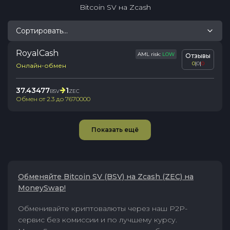
Bitcoin SV
на
Zcash
Сортировать...
RoyalCash
AML risk:
LOW
Отзывы
0
|
0
|
0
Онлайн-обмен
37.43477
1
BSV
ZEC
Обмен от
2.3
до
7670000
Показать ещё
Обменяйте Bitcoin SV (BSV) на Zcash (ZEC) на
MoneySwap!
Обменивайте криптовалюты через наш P2P-
сервис без комиссии и по лучшему курсу.