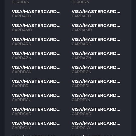
BLRBBYN
BLRBBYN
VISA/MASTERCARD
VISA/MASTERCARD
AED
AED
CARDAED
CARDAED
VISA/MASTERCARD
VISA/MASTERCARD
AMD
AMD
CARDAMD
CARDAMD
VISA/MASTERCARD
VISA/MASTERCARD
ARS
ARS
CARDARS
CARDARS
VISA/MASTERCARD
VISA/MASTERCARD
AZN
AZN
CARDAZN
CARDAZN
VISA/MASTERCARD
VISA/MASTERCARD
BGN
BGN
CARDBGN
CARDBGN
VISA/MASTERCARD
VISA/MASTERCARD
BRL
BRL
CARDBRL
CARDBRL
VISA/MASTERCARD
VISA/MASTERCARD
BYN
BYN
CARDBYN
CARDBYN
VISA/MASTERCARD
VISA/MASTERCARD
CAD
CAD
CARDCAD
CARDCAD
VISA/MASTERCARD
VISA/MASTERCARD
CNY
CNY
CARDCNY
CARDCNY