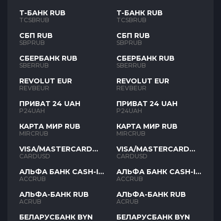
Т-БАНК RUB
Т-БАНК RUB
TCSBRUB
TCSBRUB
СБП RUB
СБП RUB
SBPRUB
SBPRUB
СБЕРБАНК RUB
СБЕРБАНК RUB
SBERRUB
SBERRUB
REVOLUT EUR
REVOLUT EUR
REVBEUR
REVBEUR
ПРИВАТ 24 UAH
ПРИВАТ 24 UAH
P24UAH
P24UAH
КАРТА МИР RUB
КАРТА МИР RUB
MIRCRUB
MIRCRUB
VISA/MASTERCARD
VISA/MASTERCARD
USD
USD
CARDUSD
CARDUSD
АЛЬФА БАНК CASH-IN
АЛЬФА БАНК CASH-IN
RUB
RUB
ACCRUB
ACCRUB
АЛЬФА-БАНК RUB
АЛЬФА-БАНК RUB
ACRUB
ACRUB
БЕЛАРУСБАНК BYN
БЕЛАРУСБАНК BYN