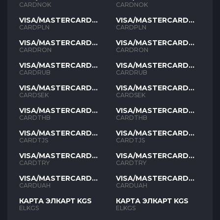
NOK
NOK
CARDNOK
CARDNOK
VISA/MASTERCARD
VISA/MASTERCARD
PLN
PLN
CARDPLN
CARDPLN
VISA/MASTERCARD
VISA/MASTERCARD
RON
RON
CARDRON
CARDRON
VISA/MASTERCARD
VISA/MASTERCARD
RUB
RUB
CARDRUB
CARDRUB
VISA/MASTERCARD
VISA/MASTERCARD
SEK
SEK
CARDSEK
CARDSEK
VISA/MASTERCARD
VISA/MASTERCARD
THB
THB
CARDTHB
CARDTHB
VISA/MASTERCARD
VISA/MASTERCARD
TJS
TJS
CARDTJS
CARDTJS
VISA/MASTERCARD
VISA/MASTERCARD
TYR
TYR
CARDTRY
CARDTRY
VISA/MASTERCARD
VISA/MASTERCARD
UAH
UAH
CARDUAH
CARDUAH
КАРТА ЭЛКАРТ KGS
КАРТА ЭЛКАРТ KGS
ELKGS
ELKGS