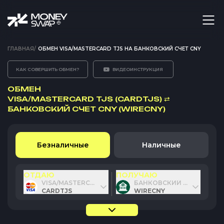
ГЛАВНАЯ
/
ОБМЕН VISA/MASTERCARD TJS НА БАНКОВСКИЙ СЧЕТ CNY
КАК СОВЕРШИТЬ ОБМЕН?
ВИДЕОИНСТРУКЦИЯ
ОБМЕН
VISA/MASTERCARD TJS (CARDTJS)
⇄
БАНКОВСКИЙ СЧЕТ CNY (WIRECNY)
Безналичные
Наличные
ОТДАЮ
ПОЛУЧАЮ
VISA/MASTERCARD TJS
БАНКОВСКИЙ СЧЕТ CNY
CARDTJS
WIRECNY