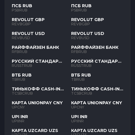
ПСБ RUB
ПСБ RUB
PSBRUB
PSBRUB
REVOLUT GBP
REVOLUT GBP
REVBGBP
REVBGBP
REVOLUT USD
REVOLUT USD
REVBUSD
REVBUSD
РАЙФФАЙЗЕН БАНК
РАЙФФАЙЗЕН БАНК
RFBRUB
RFBRUB
РУССКИЙ СТАНДАРТ
РУССКИЙ СТАНДАРТ
RUB
RUB
RUSSTRUB
RUSSTRUB
ВТБ RUB
ВТБ RUB
TBRUB
TBRUB
ТИНЬКОФФ CASH-IN
ТИНЬКОФФ CASH-IN
RUB
RUB
TCSBCRUB
TCSBCRUB
КАРТА UNIONPAY CNY
КАРТА UNIONPAY CNY
UPCNY
UPCNY
UPI INR
UPI INR
UPIINR
UPIINR
КАРТА UZCARD UZS
КАРТА UZCARD UZS
UZCUZS
UZCUZS