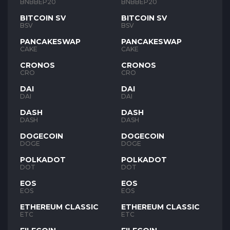
BNB
BNB
BNBBEP20
BNBBEP20
BITCOIN SV
BITCOIN SV
BSV
BSV
PANCAKESWAP
PANCAKESWAP
CAKE
CAKE
CRONOS
CRONOS
CRO
CRO
DAI
DAI
DAI
DAI
DASH
DASH
DASH
DASH
DOGECOIN
DOGECOIN
DOGE
DOGE
POLKADOT
POLKADOT
DOT
DOT
EOS
EOS
EOS
EOS
ETHEREUM CLASSIC
ETHEREUM CLASSIC
ETC
ETC