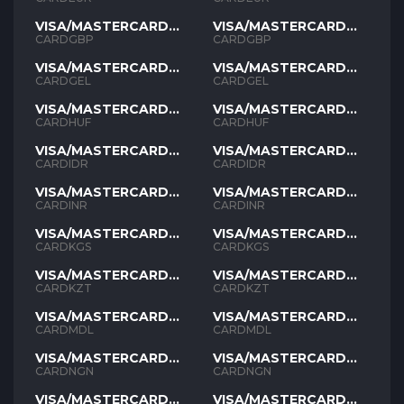
VISA/MASTERCARD
VISA/MASTERCARD
GBP
GBP
CARDGBP
CARDGBP
VISA/MASTERCARD
VISA/MASTERCARD
GEL
GEL
CARDGEL
CARDGEL
VISA/MASTERCARD
VISA/MASTERCARD
HUF
HUF
CARDHUF
CARDHUF
VISA/MASTERCARD
VISA/MASTERCARD
IDR
IDR
CARDIDR
CARDIDR
VISA/MASTERCARD
VISA/MASTERCARD
INR
INR
CARDINR
CARDINR
VISA/MASTERCARD
VISA/MASTERCARD
KGS
KGS
CARDKGS
CARDKGS
VISA/MASTERCARD
VISA/MASTERCARD
KZT
KZT
CARDKZT
CARDKZT
VISA/MASTERCARD
VISA/MASTERCARD
MDL
MDL
CARDMDL
CARDMDL
VISA/MASTERCARD
VISA/MASTERCARD
NGN
NGN
CARDNGN
CARDNGN
VISA/MASTERCARD
VISA/MASTERCARD