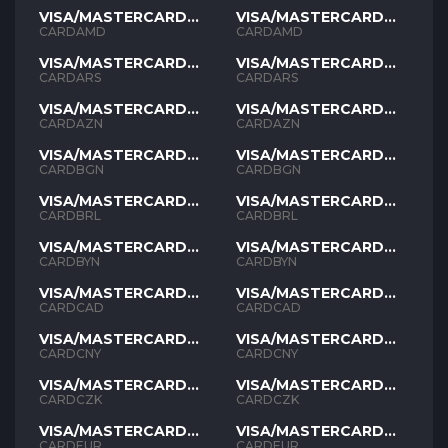
VISA/MASTERCARD
VISA/MASTERCARD
AMD
AMD
CARDAMD
CARDAMD
VISA/MASTERCARD
VISA/MASTERCARD
ARS
ARS
CARDARS
CARDARS
VISA/MASTERCARD
VISA/MASTERCARD
AZN
AZN
CARDAZN
CARDAZN
VISA/MASTERCARD
VISA/MASTERCARD
BGN
BGN
CARDBGN
CARDBGN
VISA/MASTERCARD
VISA/MASTERCARD
BRL
BRL
CARDBRL
CARDBRL
VISA/MASTERCARD
VISA/MASTERCARD
BYN
BYN
CARDBYN
CARDBYN
VISA/MASTERCARD
VISA/MASTERCARD
CAD
CAD
CARDCAD
CARDCAD
VISA/MASTERCARD
VISA/MASTERCARD
CNY
CNY
CARDCNY
CARDCNY
VISA/MASTERCARD
VISA/MASTERCARD
CZK
CZK
CARDCZK
CARDCZK
VISA/MASTERCARD
VISA/MASTERCARD
EUR
EUR
CARDEUR
CARDEUR