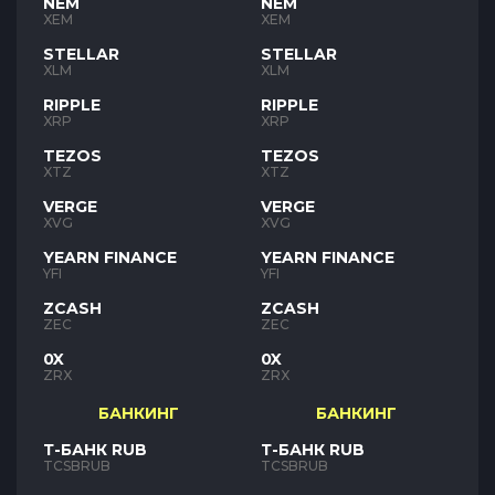
NEM
NEM
XEM
XEM
STELLAR
STELLAR
XLM
XLM
RIPPLE
RIPPLE
XRP
XRP
TEZOS
TEZOS
XTZ
XTZ
VERGE
VERGE
XVG
XVG
YEARN FINANCE
YEARN FINANCE
YFI
YFI
ZCASH
ZCASH
ZEC
ZEC
0X
0X
ZRX
ZRX
БАНКИНГ
БАНКИНГ
Т-БАНК RUB
Т-БАНК RUB
TCSBRUB
TCSBRUB