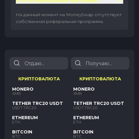
Есть ли реферальные программы?
На данный момент на MoneySwap отсутствует
собственная реферальная программа.
КРИПТОВАЛЮТА
КРИПТОВАЛЮТА
MONERO
MONERO
XMR
XMR
TETHER TRC20 USDT
TETHER TRC20 USDT
USDTTRC20
USDTTRC20
ETHEREUM
ETHEREUM
ETH
ETH
BITCOIN
BITCOIN
BTC
BTC