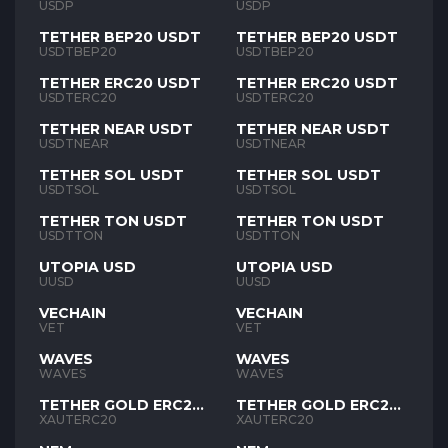
USDP
USDP
TETHER BEP20 USDT
TETHER BEP20 USDT
USDTBEP20
USDTBEP20
TETHER ERC20 USDT
TETHER ERC20 USDT
USDTERC20
USDTERC20
TETHER NEAR USDT
TETHER NEAR USDT
USDTNEAR
USDTNEAR
TETHER SOL USDT
TETHER SOL USDT
USDTSOL
USDTSOL
TETHER TON USDT
TETHER TON USDT
USDTTON
USDTTON
UTOPIA USD
UTOPIA USD
UUSD
UUSD
VECHAIN
VECHAIN
VET
VET
WAVES
WAVES
WAVES
WAVES
TETHER GOLD ERC20
TETHER GOLD ERC20
XAUT
XAUT
XAUTERC20
XAUTERC20