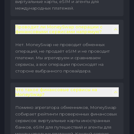
виртуальные карты, eSIM и агенты для
международных платежей.
Проводит ли MoneySwap операции с
финансовыми сервисами напрямую?
Нет. MoneySwap не проводит обменных
операций, не продаёт eSIM и не проводит
платежи. Мы агрегируем и сравниваем
сервисы, а все операции происходят на
стороне выбранного провайдера.
Что такое финансовые сервисы на
MoneySwap?
Помимо агрегатора обменников, MoneySwap
собирает рейтинги проверенных финансовых
сервисов: виртуальные карты иностранных
банков, eSIM для путешествий и агенты для
международных платежей. Каждый сервис