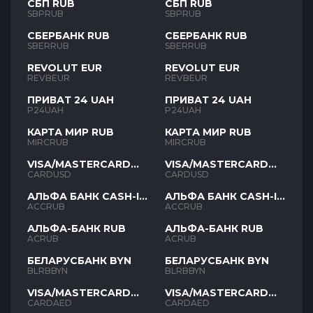
СБП RUB
СБП RUB
SBPRUB
SBPRUB
СБЕРБАНК RUB
СБЕРБАНК RUB
SBERRUB
SBERRUB
REVOLUT EUR
REVOLUT EUR
REVBEUR
REVBEUR
ПРИВАТ 24 UAH
ПРИВАТ 24 UAH
P24UAH
P24UAH
КАРТА МИР RUB
КАРТА МИР RUB
MIRCRUB
MIRCRUB
VISA/MASTERCARD
VISA/MASTERCARD
USD
USD
CARDUSD
CARDUSD
АЛЬФА БАНК CASH-IN
АЛЬФА БАНК CASH-IN
RUB
RUB
ACCRUB
ACCRUB
АЛЬФА-БАНК RUB
АЛЬФА-БАНК RUB
ACRUB
ACRUB
БЕЛАРУСБАНК BYN
БЕЛАРУСБАНК BYN
BLRBBYN
BLRBBYN
VISA/MASTERCARD
VISA/MASTERCARD
AED
AED
CARDAED
CARDAED