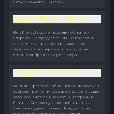
международных платежей.
Проводит ли MoneySwap операции с
финансовыми сервисами напрямую?
Нет. MoneySwap не проводит обменных
операций, не продаёт eSIM и не проводит
платежи. Мы агрегируем и сравниваем
сервисы, а все операции происходят на
стороне выбранного провайдера.
Что такое финансовые сервисы на
MoneySwap?
Помимо агрегатора обменников, MoneySwap
собирает рейтинги проверенных финансовых
сервисов: виртуальные карты иностранных
банков, eSIM для путешествий и агенты для
международных платежей. Каждый сервис
проходит базовую проверку перед