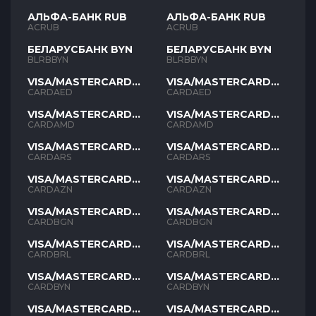
АЛЬФА-БАНК RUB
АЛЬФА-БАНК RUB
ACRUB
ACRUB
БЕЛАРУСБАНК BYN
БЕЛАРУСБАНК BYN
BLRBBYN
BLRBBYN
VISA/MASTERCARD
VISA/MASTERCARD
AED
AED
CARDAED
CARDAED
VISA/MASTERCARD
VISA/MASTERCARD
AMD
AMD
CARDAMD
CARDAMD
VISA/MASTERCARD
VISA/MASTERCARD
ARS
ARS
CARDARS
CARDARS
VISA/MASTERCARD
VISA/MASTERCARD
AZN
AZN
CARDAZN
CARDAZN
VISA/MASTERCARD
VISA/MASTERCARD
BGN
BGN
CARDBGN
CARDBGN
VISA/MASTERCARD
VISA/MASTERCARD
BRL
BRL
CARDBRL
CARDBRL
VISA/MASTERCARD
VISA/MASTERCARD
BYN
BYN
CARDBYN
CARDBYN
VISA/MASTERCARD
VISA/MASTERCARD