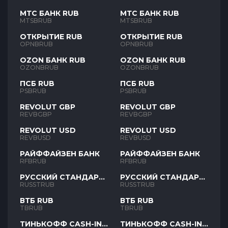
МТС БАНК RUB
МТС БАНК RUB
MTSBRUB
MTSBRUB
ОТКРЫТИЕ RUB
ОТКРЫТИЕ RUB
OPNBRUB
OPNBRUB
OZON БАНК RUB
OZON БАНК RUB
OZONBRUB
OZONBRUB
ПСБ RUB
ПСБ RUB
PSBRUB
PSBRUB
REVOLUT GBP
REVOLUT GBP
REVBGBP
REVBGBP
REVOLUT USD
REVOLUT USD
REVBUSD
REVBUSD
РАЙФФАЙЗЕН БАНК
РАЙФФАЙЗЕН БАНК
RFBRUB
RFBRUB
РУССКИЙ СТАНДАРТ
РУССКИЙ СТАНДАРТ
RUB
RUB
RUSSTRUB
RUSSTRUB
ВТБ RUB
ВТБ RUB
TBRUB
TBRUB
ТИНЬКОФФ CASH-IN
ТИНЬКОФФ CASH-IN