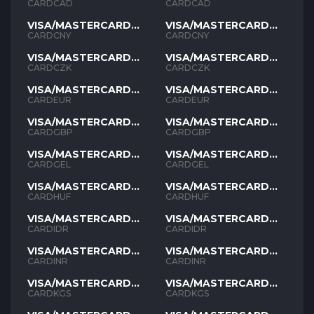
CAD
CAD
CARDCAD
CARDCAD
VISA/MASTERCARD
VISA/MASTERCARD
CNY
CNY
CARDCNY
CARDCNY
VISA/MASTERCARD
VISA/MASTERCARD
CZK
CZK
CARDCZK
CARDCZK
VISA/MASTERCARD
VISA/MASTERCARD
EUR
EUR
CARDEUR
CARDEUR
VISA/MASTERCARD
VISA/MASTERCARD
GBP
GBP
CARDGBP
CARDGBP
VISA/MASTERCARD
VISA/MASTERCARD
GEL
GEL
CARDGEL
CARDGEL
VISA/MASTERCARD
VISA/MASTERCARD
HUF
HUF
CARDHUF
CARDHUF
VISA/MASTERCARD
VISA/MASTERCARD
IDR
IDR
CARDIDR
CARDIDR
VISA/MASTERCARD
VISA/MASTERCARD
INR
INR
CARDINR
CARDINR
VISA/MASTERCARD
VISA/MASTERCARD
KGS
KGS
CARDKGS
CARDKGS