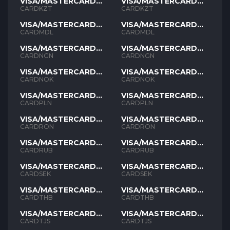
VISA/MASTERCARD
VISA/MASTERCARD
KZT
KZT
CARDKZT
CARDKZT
VISA/MASTERCARD
VISA/MASTERCARD
MDL
MDL
CARDMDL
CARDMDL
VISA/MASTERCARD
VISA/MASTERCARD
NGN
NGN
CARDNGN
CARDNGN
VISA/MASTERCARD
VISA/MASTERCARD
NOK
NOK
CARDNOK
CARDNOK
VISA/MASTERCARD
VISA/MASTERCARD
PLN
PLN
CARDPLN
CARDPLN
VISA/MASTERCARD
VISA/MASTERCARD
RON
RON
CARDRON
CARDRON
VISA/MASTERCARD
VISA/MASTERCARD
RUB
RUB
CARDRUB
CARDRUB
VISA/MASTERCARD
VISA/MASTERCARD
SEK
SEK
CARDSEK
CARDSEK
VISA/MASTERCARD
VISA/MASTERCARD
THB
THB
CARDTHB
CARDTHB
VISA/MASTERCARD
VISA/MASTERCARD
TJS
TJS
CARDTJS
CARDTJS