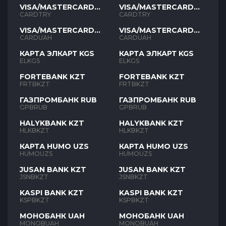
VISA/MASTERCARD
VISA/MASTERCARD
TYR
TYR
CARDTRY
CARDTRY
VISA/MASTERCARD
VISA/MASTERCARD
UAH
UAH
CARDUAH
CARDUAH
КАРТА ЭЛКАРТ KGS
КАРТА ЭЛКАРТ KGS
ELKGS
ELKGS
FORTEBANK KZT
FORTEBANK KZT
FRTBKZT
FRTBKZT
ГАЗПРОМБАНК RUB
ГАЗПРОМБАНК RUB
GPBRUB
GPBRUB
HALYKBANK KZT
HALYKBANK KZT
HLKBKZT
HLKBKZT
КАРТА HUMO UZS
КАРТА HUMO UZS
HUMOUZS
HUMOUZS
JUSAN BANK KZT
JUSAN BANK KZT
JSNBKZT
JSNBKZT
KASPI BANK KZT
KASPI BANK KZT
KSPBKZT
KSPBKZT
МОНОБАНК UAH
МОНОБАНК UAH
MONOBUAH
MONOBUAH