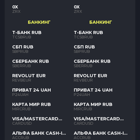
0X
0X
ZRX
ZRX
БАНКИНГ
БАНКИНГ
Т-БАНК RUB
Т-БАНК RUB
TCSBRUB
TCSBRUB
СБП RUB
СБП RUB
SBPRUB
SBPRUB
СБЕРБАНК RUB
СБЕРБАНК RUB
SBERRUB
SBERRUB
REVOLUT EUR
REVOLUT EUR
REVBEUR
REVBEUR
ПРИВАТ 24 UAH
ПРИВАТ 24 UAH
P24UAH
P24UAH
КАРТА МИР RUB
КАРТА МИР RUB
MIRCRUB
MIRCRUB
VISA/MASTERCARD
VISA/MASTERCARD
USD
USD
CARDUSD
CARDUSD
АЛЬФА БАНК CASH-IN
АЛЬФА БАНК CASH-IN
RUB
RUB
ACCRUB
ACCRUB