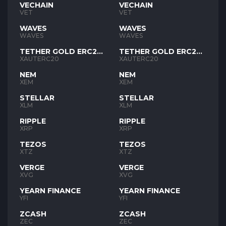
VECHAIN
VECHAIN
VET
VET
WAVES
WAVES
WAVES
WAVES
TETHER GOLD ERC20
TETHER GOLD ERC20
XAUT
XAUT
XAUTERC20
XAUTERC20
NEM
NEM
XEM
XEM
STELLAR
STELLAR
XLM
XLM
RIPPLE
RIPPLE
XRP
XRP
TEZOS
TEZOS
XTZ
XTZ
VERGE
VERGE
XVG
XVG
YEARN FINANCE
YEARN FINANCE
YFI
YFI
ZCASH
ZCASH
ZEC
ZEC