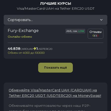
ЛУЧШИЕ КУРСЫ
Visa/MasterCard UAH
на
Tether ERC20 USDT
Сортировать...
Fury-Exchange
AML risk:
LOW
Отзывы
0
|
0
|
0
Онлайн-обмен
46.838
1
CARDUAH
USDTERC20
Обмен от
4000
до
100000
Показать ещё
Обменяйте Visa/MasterCard UAH (CARDUAH) на
Tether ERC20 USDT (USDTERC20) на MoneySwap!
Обменивайте криптовалюты через наш P2P-