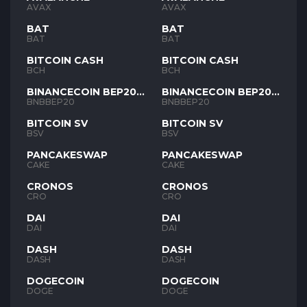
AVAX
AVAX
BAT
BAT
BAT
BAT
BITCOIN CASH
BITCOIN CASH
BCH
BCH
BINANCECOIN BEP20
BINANCECOIN BEP20
BNB
BNB
BNBBEP20
BNBBEP20
BITCOIN SV
BITCOIN SV
BSV
BSV
PANCAKESWAP
PANCAKESWAP
CAKE
CAKE
CRONOS
CRONOS
CRO
CRO
DAI
DAI
DAI
DAI
DASH
DASH
DASH
DASH
DOGECOIN
DOGECOIN
DOGE
DOGE