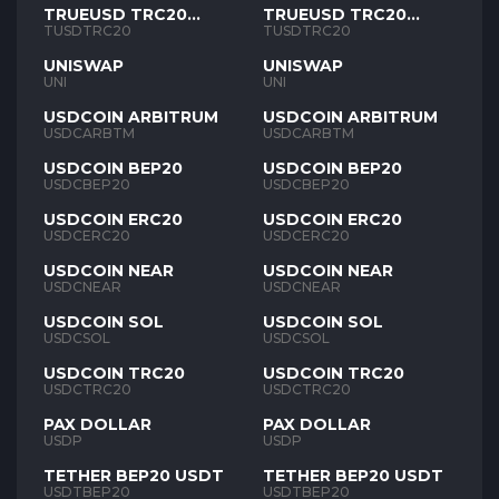
TRUEUSD TRC20
TRUEUSD TRC20
TUSD
TUSD
TUSDTRC20
TUSDTRC20
UNISWAP
UNISWAP
UNI
UNI
USDCOIN ARBITRUM
USDCOIN ARBITRUM
USDCARBTM
USDCARBTM
USDCOIN BEP20
USDCOIN BEP20
USDCBEP20
USDCBEP20
USDCOIN ERC20
USDCOIN ERC20
USDCERC20
USDCERC20
USDCOIN NEAR
USDCOIN NEAR
USDCNEAR
USDCNEAR
USDCOIN SOL
USDCOIN SOL
USDCSOL
USDCSOL
USDCOIN TRC20
USDCOIN TRC20
USDCTRC20
USDCTRC20
PAX DOLLAR
PAX DOLLAR
USDP
USDP
TETHER BEP20 USDT
TETHER BEP20 USDT
USDTBEP20
USDTBEP20