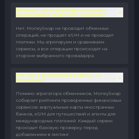
Проводит ли MoneySwap операции с
финансовыми сервисами напрямую?
Нет. MoneySwap не проводит обменных
операций, не продаёт eSIM и не проводит
платежи. Мы агрегируем и сравниваем
сервисы, а все операции происходят на
стороне выбранного провайдера.
Что такое финансовые сервисы на
MoneySwap?
Помимо агрегатора обменников, MoneySwap
собирает рейтинги проверенных финансовых
сервисов: виртуальные карты иностранных
банков, eSIM для путешествий и агенты для
международных платежей. Каждый сервис
проходит базовую проверку перед
добавлением в листинг.