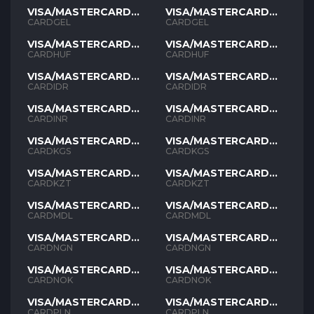
VISA/MASTERCARD
VISA/MASTERCARD
GEL
GEL
CARDGEL
CARDGEL
VISA/MASTERCARD
VISA/MASTERCARD
HUF
HUF
CARDHUF
CARDHUF
VISA/MASTERCARD
VISA/MASTERCARD
IDR
IDR
CARDIDR
CARDIDR
VISA/MASTERCARD
VISA/MASTERCARD
INR
INR
CARDINR
CARDINR
VISA/MASTERCARD
VISA/MASTERCARD
KGS
KGS
CARDKGS
CARDKGS
VISA/MASTERCARD
VISA/MASTERCARD
KZT
KZT
CARDKZT
CARDKZT
VISA/MASTERCARD
VISA/MASTERCARD
MDL
MDL
CARDMDL
CARDMDL
VISA/MASTERCARD
VISA/MASTERCARD
NGN
NGN
CARDNGN
CARDNGN
VISA/MASTERCARD
VISA/MASTERCARD
NOK
NOK
CARDNOK
CARDNOK
VISA/MASTERCARD
VISA/MASTERCARD
PLN
PLN
CARDPLN
CARDPLN