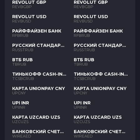
REVOLUT GBP
REVOLUT GBP
REVBGBP
REVBGBP
REVOLUT USD
REVOLUT USD
REVBUSD
REVBUSD
РАЙФФАЙЗЕН БАНК
РАЙФФАЙЗЕН БАНК
RFBRUB
RFBRUB
РУССКИЙ СТАНДАРТ
РУССКИЙ СТАНДАРТ
RUB
RUB
RUSSTRUB
RUSSTRUB
ВТБ RUB
ВТБ RUB
TBRUB
TBRUB
ТИНЬКОФФ CASH-IN
ТИНЬКОФФ CASH-IN
RUB
RUB
TCSBCRUB
TCSBCRUB
КАРТА UNIONPAY CNY
КАРТА UNIONPAY CNY
UPCNY
UPCNY
UPI INR
UPI INR
UPIINR
UPIINR
КАРТА UZCARD UZS
КАРТА UZCARD UZS
UZCUZS
UZCUZS
БАНКОВСКИЙ СЧЕТ
БАНКОВСКИЙ СЧЕТ
AED
AED
WIREAED
WIREAED