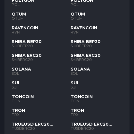
POLYGON
POLYGON
POL
POL
QTUM
QTUM
QTUM
QTUM
RAVENCOIN
RAVENCOIN
RVN
RVN
SHIBA BEP20
SHIBA BEP20
SHIBBEP20
SHIBBEP20
SHIBA ERC20
SHIBA ERC20
SHIBERC20
SHIBERC20
SOLANA
SOLANA
SOL
SOL
SUI
SUI
SUI
SUI
TONCOIN
TONCOIN
TON
TON
TRON
TRON
TRX
TRX
TRUEUSD ERC20
TRUEUSD ERC20
TUSD
TUSD
TUSDERC20
TUSDERC20