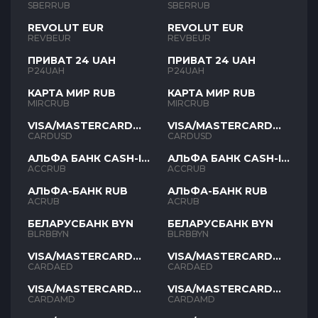
SBERRUB
SBERRUB
REVOLUT EUR
REVOLUT EUR
REVBEUR
REVBEUR
ПРИВАТ 24 UAH
ПРИВАТ 24 UAH
P24UAH
P24UAH
КАРТА МИР RUB
КАРТА МИР RUB
MIRCRUB
MIRCRUB
VISA/MASTERCARD
VISA/MASTERCARD
USD
USD
CARDUSD
CARDUSD
АЛЬФА БАНК CASH-IN
АЛЬФА БАНК CASH-IN
RUB
RUB
ACCRUB
ACCRUB
АЛЬФА-БАНК RUB
АЛЬФА-БАНК RUB
ACRUB
ACRUB
БЕЛАРУСБАНК BYN
БЕЛАРУСБАНК BYN
BLRBBYN
BLRBBYN
VISA/MASTERCARD
VISA/MASTERCARD
AED
AED
CARDAED
CARDAED
VISA/MASTERCARD
VISA/MASTERCARD
AMD
AMD
CARDAMD
CARDAMD