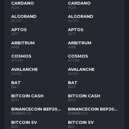
CARDANO
CARDANO
ADA
ADA
ALGORAND
ALGORAND
ALGO
ALGO
APTOS
APTOS
APT
APT
ARBITRUM
ARBITRUM
ARB
ARB
COSMOS
COSMOS
ATOM
ATOM
AVALANCHE
AVALANCHE
AVAX
AVAX
BAT
BAT
BAT
BAT
BITCOIN CASH
BITCOIN CASH
BCH
BCH
BINANCECOIN BEP20
BINANCECOIN BEP20
BNB
BNB
BNBBEP20
BNBBEP20
BITCOIN SV
BITCOIN SV
BSV
BSV