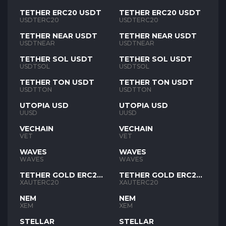
TETHER ERC20 USDT
TETHER ERC20 USDT
USDTERC20
USDTERC20
TETHER NEAR USDT
TETHER NEAR USDT
USDTNEAR
USDTNEAR
TETHER SOL USDT
TETHER SOL USDT
USDTSOL
USDTSOL
TETHER TON USDT
TETHER TON USDT
USDTTON
USDTTON
UTOPIA USD
UTOPIA USD
UUSD
UUSD
VECHAIN
VECHAIN
VET
VET
WAVES
WAVES
WAVES
WAVES
TETHER GOLD ERC20
TETHER GOLD ERC20
XAUT
XAUT
XAUTERC20
XAUTERC20
NEM
NEM
XEM
XEM
STELLAR
STELLAR