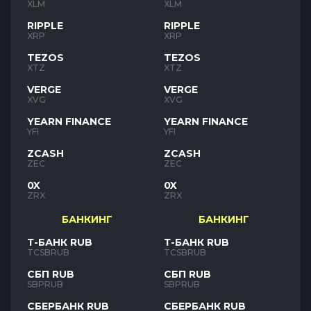
XLM
XLM
RIPPLE
RIPPLE
XRP
XRP
TEZOS
TEZOS
XTZ
XTZ
VERGE
VERGE
XVG
XVG
YEARN FINANCE
YEARN FINANCE
YFI
YFI
ZCASH
ZCASH
ZEC
ZEC
0X
0X
ZRX
ZRX
БАНКИНГ
БАНКИНГ
Т-БАНК RUB
Т-БАНК RUB
TCSBRUB
TCSBRUB
СБП RUB
СБП RUB
SBPRUB
SBPRUB
СБЕРБАНК RUB
СБЕРБАНК RUB