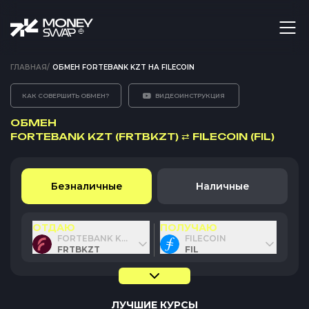
ГЛАВНАЯ
/
ОБМЕН FORTEBANK KZT НА FILECOIN
КАК СОВЕРШИТЬ ОБМЕН?
ВИДЕОИНСТРУКЦИЯ
ОБМЕН
FORTEBANK KZT (FRTBKZT)
⇄
FILECOIN (FIL)
Безналичные
Наличные
ОТДАЮ
ПОЛУЧАЮ
FORTEBANK KZT
FILECOIN
FRTBKZT
FIL
ЛУЧШИЕ КУРСЫ