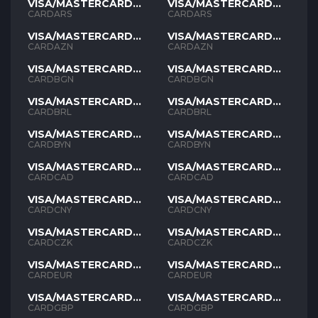
VISA/MASTERCARD
VISA/MASTERCARD
ARS
ARS
CARDARS
CARDARS
VISA/MASTERCARD
VISA/MASTERCARD
AZN
AZN
CARDAZN
CARDAZN
VISA/MASTERCARD
VISA/MASTERCARD
BGN
BGN
CARDBGN
CARDBGN
VISA/MASTERCARD
VISA/MASTERCARD
BRL
BRL
CARDBRL
CARDBRL
VISA/MASTERCARD
VISA/MASTERCARD
BYN
BYN
CARDBYN
CARDBYN
VISA/MASTERCARD
VISA/MASTERCARD
CAD
CAD
CARDCAD
CARDCAD
VISA/MASTERCARD
VISA/MASTERCARD
CNY
CNY
CARDCNY
CARDCNY
VISA/MASTERCARD
VISA/MASTERCARD
CZK
CZK
CARDCZK
CARDCZK
VISA/MASTERCARD
VISA/MASTERCARD
EUR
EUR
CARDEUR
CARDEUR
VISA/MASTERCARD
VISA/MASTERCARD
GBP
GBP
CARDGBP
CARDGBP