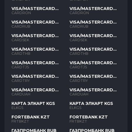
VISA/MASTERCARD
VISA/MASTERCARD
RON
RON
CARDRON
CARDRON
VISA/MASTERCARD
VISA/MASTERCARD
RUB
RUB
CARDRUB
CARDRUB
VISA/MASTERCARD
VISA/MASTERCARD
SEK
SEK
CARDSEK
CARDSEK
VISA/MASTERCARD
VISA/MASTERCARD
THB
THB
CARDTHB
CARDTHB
VISA/MASTERCARD
VISA/MASTERCARD
TJS
TJS
CARDTJS
CARDTJS
VISA/MASTERCARD
VISA/MASTERCARD
TYR
TYR
CARDTRY
CARDTRY
VISA/MASTERCARD
VISA/MASTERCARD
UAH
UAH
CARDUAH
CARDUAH
КАРТА ЭЛКАРТ KGS
КАРТА ЭЛКАРТ KGS
ELKGS
ELKGS
FORTEBANK KZT
FORTEBANK KZT
FRTBKZT
FRTBKZT
ГАЗПРОМБАНК RUB
ГАЗПРОМБАНК RUB