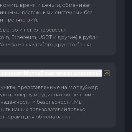
номить время и деньги, обменивая
личными платежными системами без
и препятствий.
быстро и легко перевести
oin, Ethereum, USDT и другие) в рубли
/Альфа Банка/любого другого банка.
 пунктам MoneySwap можно доверять?
пункты, представленные на MoneySwap,
ую проверку и аудит на соответствие
 надежности и безопасности. Мы
чить наших пользователей только
тнерами для обмена валют.