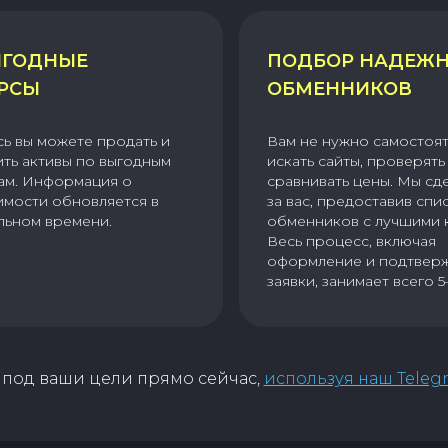
ГОДНЫЕ
ПОДБОР НАДЕЖ
РСЫ
ОБМЕННИКОВ
сь вы можете продать и
Вам не нужно самостоя
ить активы по выгодным
искать сайты, проверять 
ам. Информация о
сравнивать цены. Мы сд
имости обновляется в
за вас, предоставив спи
льном времени.
обменников с лучшими 
Весь процесс, включая
оформление и подтвер
заявки, занимает всего 5
под ваши цели прямо сейчас,
используя наш Teleg