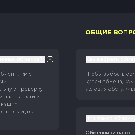
ОБЩИЕ ВОПР
личных обменов?
Как выбрать обме
обменники с
Чтобы выбрать об
ами
курсы обмена, ком
ельную проверку
условия обслужив
ам надежности и
 наших
ртнерами для
Что такое обменн
Обменники валют