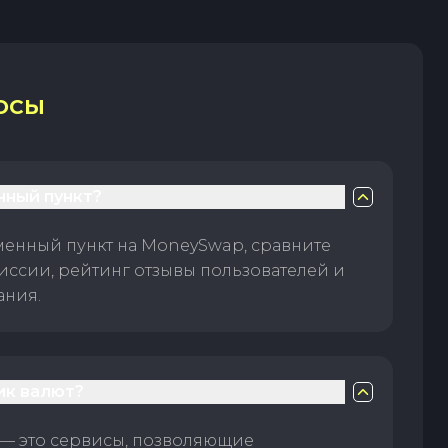
ОСЫ
нный пункт?
менный пункт на MoneySwap, сравните
иссии, рейтинг отзывы пользователей и
ания.
ик валют?
— это сервисы, позволяющие