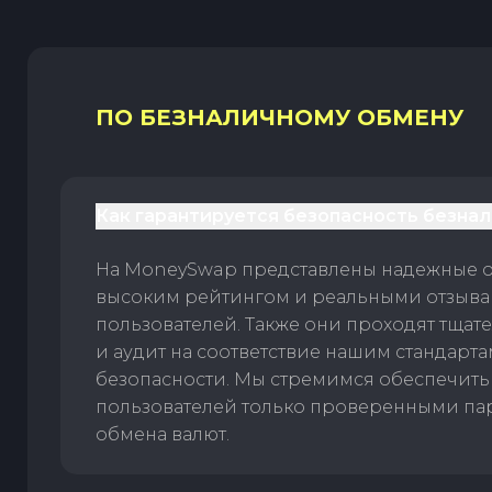
ПО БЕЗНАЛИЧНОМУ ОБМЕНУ
Как гарантируется безопасность безна
На MoneySwap представлены надежные 
высоким рейтингом и реальными отзыв
пользователей. Также они проходят тщат
и аудит на соответствие нашим стандарт
безопасности. Мы стремимся обеспечить
пользователей только проверенными па
обмена валют.