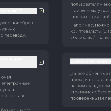
пользователям эко
активы между раз
птовалют?
лишних комиссий 
нужно подобрать
Например, можно 
 нужную
криптовалюты (Bitc
о переводу.
Сбербанка/Т-банка
зналичного
Всем ли обменным
Да, все обменные 
лючая
проходят тщательн
и электронные
нашим стандартам
пункта.
стремимся обеспе
об на этапе
проверенными пар
б безналичного