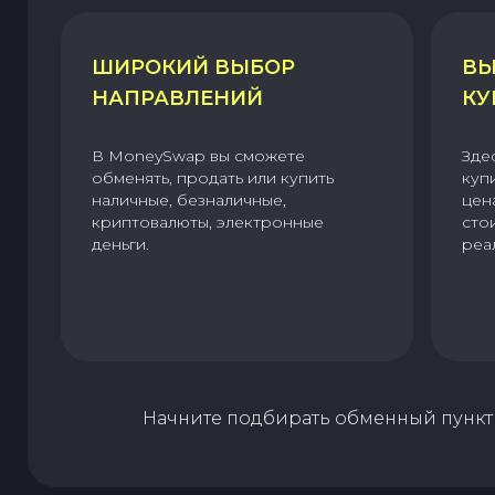
ШИРОКИЙ ВЫБОР
ВЫ
НАПРАВЛЕНИЙ
КУ
В MoneySwap вы сможете
Зде
обменять, продать или купить
куп
наличные, безналичные,
цен
криптовалюты, электронные
сто
деньги.
реа
Начните подбирать обменный пункт 