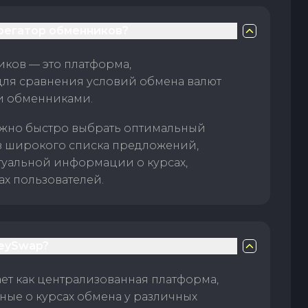
грегатор обменников?
ков — это платформа,
для сравнения условий обмена валют
и обменниками.
жно быстро выбрать оптимальный
з широкого списка предложений,
туальной информации о курсах,
ах пользователей.
eySwap?
т как централизованная платформа,
ые о курсах обмена у различных