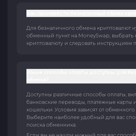
Как произвести безналичный обмен кри
Для безналичного обмена криптовалют 
обменный пункт на MoneySwap, выбрать
криптовалюту и следовать инструкциям п
Какие способы оплаты доступны для бе
обмена?
Доступны различные способы оплаты, вк
банковские переводы, платежные карты 
кошельки. Условия зависят от обменного 
Выберите наиболее удобный для вас спос
поиска обменника.
Если вы не нашли нужный для вас спосо