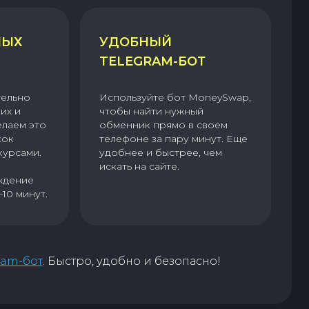
НЫХ
УДОБНЫЙ
TELEGRAM-БОТ
тельно
Используйте бот MoneySwap,
их и
чтобы найти нужный
елаем это
обменник прямо в своем
сок
телефоне за пару минут. Еще
курсами.
удобнее и быстрее, чем
искать на сайте.
ждение
–10 минут.
ram-бот
. Быстро, удобно и безопасно!