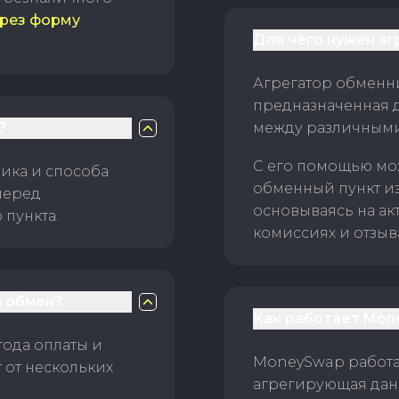
рез форму
Для чего нужен а
Агрегатор обменни
предназначенная 
?
между различным
С его помощью мо
ика и способа
обменный пункт и
перед
основываясь на ак
пункта.
комиссиях и отзыв
 обмен?
Как работает Mon
тода оплаты и
MoneySwap работае
 от нескольких
агрегирующая данн