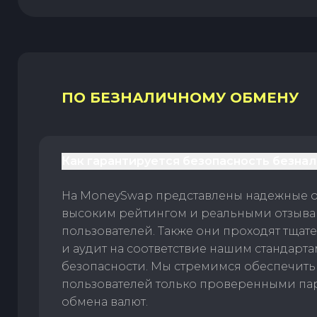
ПО БЕЗНАЛИЧНОМУ ОБМЕНУ
Как гарантируется безопасность безна
На MoneySwap представлены надежные 
высоким рейтингом и реальными отзыв
пользователей. Также они проходят тщат
и аудит на соответствие нашим стандарт
безопасности. Мы стремимся обеспечить
пользователей только проверенными па
обмена валют.