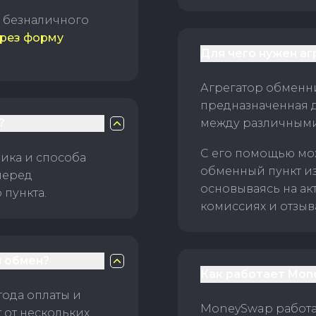
б безналичного
рез форму
Для чего нужен а
Агрегатор обменни
предназначенная 
?
между различным
С его помощью мо
ика и способа
обменный пункт и
перед
основываясь на ак
пункта.
комиссиях и отзыв
 обмен?
Как работает Mon
тода оплаты и
MoneySwap работае
 от нескольких