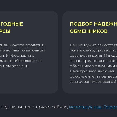
ГОДНЫЕ
ПОДБОР НАДЕЖ
РСЫ
ОБМЕННИКОВ
сь вы можете продать и
Вам не нужно самостоя
ить активы по выгодным
искать сайты, проверять 
ам. Информация о
сравнивать цены. Мы сд
имости обновляется в
за вас, предоставив спи
льном времени.
обменников с лучшими 
Весь процесс, включая
оформление и подтвер
заявки, занимает всего 5
под ваши цели прямо сейчас,
используя наш Teleg