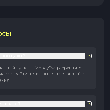
ОСЫ
нный пункт?
менный пункт на MoneySwap, сравните
иссии, рейтинг отзывы пользователей и
ания.
ик валют?