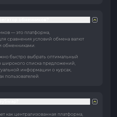
грегатор обменников?
ков — это платформа,
для сравнения условий обмена валют
и обменниками.
жно быстро выбрать оптимальный
з широкого списка предложений,
туальной информации о курсах,
ах пользователей.
eySwap?
т как централизованная платформа,