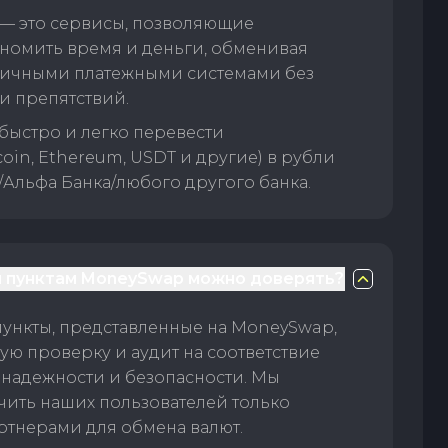
— это сервисы, позволяющие
номить время и деньги, обменивая
личными платежными системами без
и препятствий.
быстро и легко перевести
oin, Ethereum, USDT и другие) в рубли
/Альфа Банка/любого другого банка.
 пунктам MoneySwap можно доверять?
пункты, представленные на MoneySwap,
ую проверку и аудит на соответствие
 надежности и безопасности. Мы
чить наших пользователей только
тнерами для обмена валют.