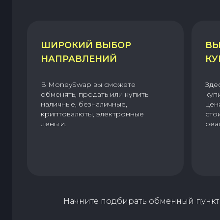
ШИРОКИЙ ВЫБОР
ВЫ
НАПРАВЛЕНИЙ
КУ
В MoneySwap вы сможете
Зде
обменять, продать или купить
куп
наличные, безналичные,
цен
криптовалюты, электронные
сто
деньги.
реа
Начните подбирать обменный пункт 