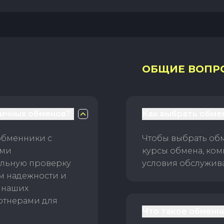
ОБЩИЕ ВОПР
личных обменов?
Как выбрать обме
обменники с
Чтобы выбрать об
ами
курсы обмена, ком
ельную проверку
условия обслужив
ам надежности и
 наших
ртнерами для
Что такое обменн