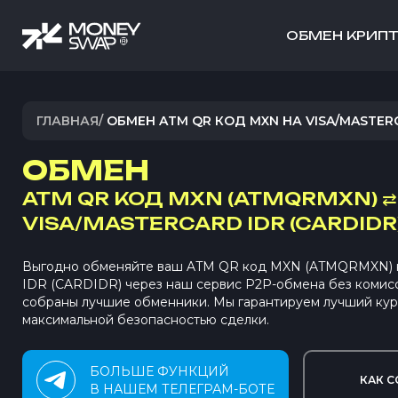
ОБМЕН КРИП
ГЛАВНАЯ
/
ОБМЕН ATM QR КОД MXN НА VISA/MASTER
ОБМЕН
ATM QR КОД MXN (ATMQRMXN)
⇄
VISA/MASTERCARD IDR (CARDIDR
Выгодно обменяйте ваш ATM QR код MXN (ATMQRMXN) на
IDR (CARDIDR) через наш сервис P2P-обмена без комис
собраны лучшие обменники. Мы гарантируем лучший кур
максимальной безопасностью сделки.
БОЛЬШЕ ФУНКЦИЙ
КАК С
В НАШЕМ ТЕЛЕГРАМ-БОТЕ