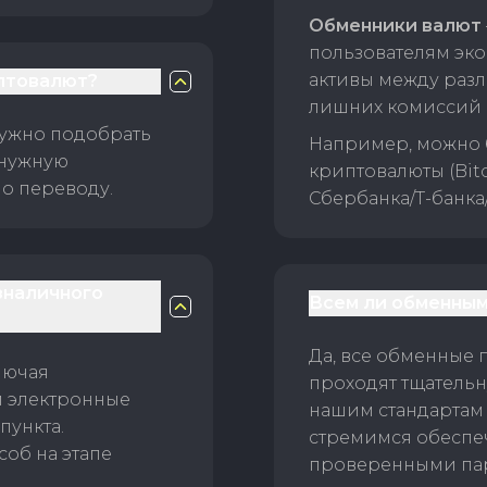
Обменники валют
пользователям эко
активы между раз
птовалют?
лишних комиссий 
нужно подобрать
Например, можно 
 нужную
криптовалюты (Bitc
о переводу.
Сбербанка/Т-банка
зналичного
Всем ли обменным
Да, все обменные 
лючая
проходят тщательн
и электронные
нашим стандартам
пункта.
стремимся обеспе
об на этапе
проверенными пар