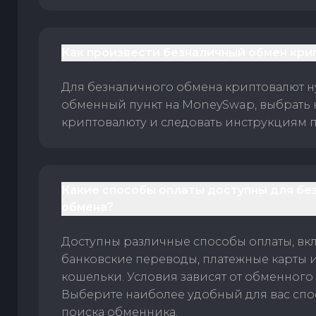
Как произвести безналичный обмен кри
Для безналичного обмена криптовалют 
обменный пункт на MoneySwap, выбрать
криптовалюту и следовать инструкциям п
Какие способы оплаты доступны для бе
обмена?
Доступны различные способы оплаты, вк
банковские переводы, платежные карты 
кошельки. Условия зависят от обменного 
Выберите наиболее удобный для вас спос
поиска обменника.