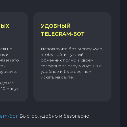
НЫХ
УДОБНЫЙ
TELEGRAM-БОТ
тельно
Используйте бот MoneySwap,
их и
чтобы найти нужный
елаем это
обменник прямо в своем
сок
телефоне за пару минут. Еще
курсами.
удобнее и быстрее, чем
искать на сайте.
ждение
–10 минут.
ram-бот
. Быстро, удобно и безопасно!