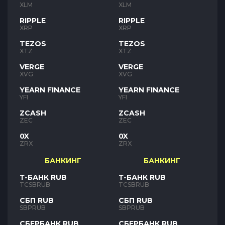
XLM
XLM
RIPPLE
RIPPLE
XRP
XRP
TEZOS
TEZOS
XTZ
XTZ
VERGE
VERGE
XVG
XVG
YEARN FINANCE
YEARN FINANCE
YFI
YFI
ZCASH
ZCASH
ZEC
ZEC
0X
0X
ZRX
ZRX
БАНКИНГ
БАНКИНГ
Т-БАНК RUB
Т-БАНК RUB
TCSBRUB
TCSBRUB
СБП RUB
СБП RUB
SBPRUB
SBPRUB
СБЕРБАНК RUB
СБЕРБАНК RUB