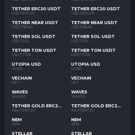
TETHER ERC20 USDT
TETHER ERC20 USDT
USDTERC20
USDTERC20
TETHER NEAR USDT
TETHER NEAR USDT
USDTNEAR
USDTNEAR
TETHER SOL USDT
TETHER SOL USDT
USDTSOL
USDTSOL
TETHER TON USDT
TETHER TON USDT
USDTTON
USDTTON
UTOPIA USD
UTOPIA USD
UUSD
UUSD
VECHAIN
VECHAIN
VET
VET
WAVES
WAVES
WAVES
WAVES
TETHER GOLD ERC20
TETHER GOLD ERC20
XAUT
XAUT
XAUTERC20
XAUTERC20
NEM
NEM
XEM
XEM
STELLAR
STELLAR