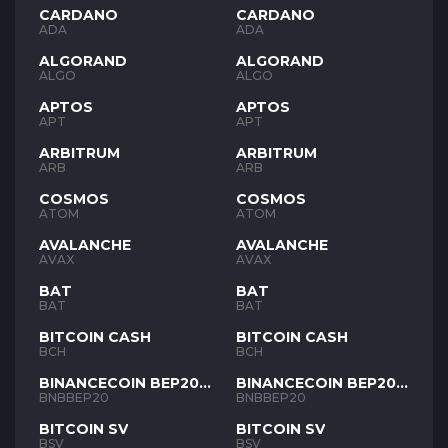
CARDANO
CARDANO
ADA
ADA
ALGORAND
ALGORAND
ALGO
ALGO
APTOS
APTOS
APT
APT
ARBITRUM
ARBITRUM
ARB
ARB
COSMOS
COSMOS
ATOM
ATOM
AVALANCHE
AVALANCHE
AVAX
AVAX
BAT
BAT
BAT
BAT
BITCOIN CASH
BITCOIN CASH
BCH
BCH
BINANCECOIN BEP20
BINANCECOIN BEP20
BNB
BNB
BNBBEP20
BNBBEP20
BITCOIN SV
BITCOIN SV
BSV
BSV