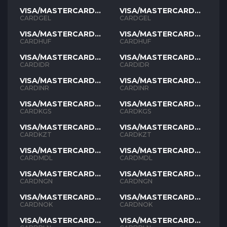
VISA/MASTERCARD
VISA/MASTERCARD
GEL
GEL
CARDGEL
CARDGEL
VISA/MASTERCARD
VISA/MASTERCARD
HUF
HUF
CARDHUF
CARDHUF
VISA/MASTERCARD
VISA/MASTERCARD
IDR
IDR
CARDIDR
CARDIDR
VISA/MASTERCARD
VISA/MASTERCARD
INR
INR
CARDINR
CARDINR
VISA/MASTERCARD
VISA/MASTERCARD
KGS
KGS
CARDKGS
CARDKGS
VISA/MASTERCARD
VISA/MASTERCARD
KZT
KZT
CARDKZT
CARDKZT
VISA/MASTERCARD
VISA/MASTERCARD
MDL
MDL
CARDMDL
CARDMDL
VISA/MASTERCARD
VISA/MASTERCARD
NGN
NGN
CARDNGN
CARDNGN
VISA/MASTERCARD
VISA/MASTERCARD
NOK
NOK
CARDNOK
CARDNOK
VISA/MASTERCARD
VISA/MASTERCARD