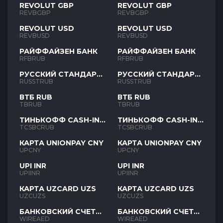
REVOLUT GBP
REVOLUT GBP
REVBGBP
REVBGBP
REVOLUT USD
REVOLUT USD
REVBUSD
REVBUSD
РАЙФФАЙЗЕН БАНК
РАЙФФАЙЗЕН БАНК
RFBRUB
RFBRUB
РУССКИЙ СТАНДАРТ
РУССКИЙ СТАНДАРТ
RUB
RUB
RUSSTRUB
RUSSTRUB
ВТБ RUB
ВТБ RUB
TBRUB
TBRUB
ТИНЬКОФФ CASH-IN
ТИНЬКОФФ CASH-IN
RUB
RUB
TCSBCRUB
TCSBCRUB
КАРТА UNIONPAY CNY
КАРТА UNIONPAY CNY
UPCNY
UPCNY
UPI INR
UPI INR
UPIINR
UPIINR
КАРТА UZCARD UZS
КАРТА UZCARD UZS
UZCUZS
UZCUZS
БАНКОВСКИЙ СЧЕТ
БАНКОВСКИЙ СЧЕТ
AED
AED
WIREAED
WIREAED