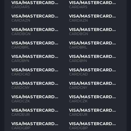
VISA/MASTERCARD
VISA/MASTERCARD
ARS
ARS
CARDARS
CARDARS
VISA/MASTERCARD
VISA/MASTERCARD
AZN
AZN
CARDAZN
CARDAZN
VISA/MASTERCARD
VISA/MASTERCARD
BGN
BGN
CARDBGN
CARDBGN
VISA/MASTERCARD
VISA/MASTERCARD
BRL
BRL
CARDBRL
CARDBRL
VISA/MASTERCARD
VISA/MASTERCARD
BYN
BYN
CARDBYN
CARDBYN
VISA/MASTERCARD
VISA/MASTERCARD
CAD
CAD
CARDCAD
CARDCAD
VISA/MASTERCARD
VISA/MASTERCARD
CNY
CNY
CARDCNY
CARDCNY
VISA/MASTERCARD
VISA/MASTERCARD
CZK
CZK
CARDCZK
CARDCZK
VISA/MASTERCARD
VISA/MASTERCARD
EUR
EUR
CARDEUR
CARDEUR
VISA/MASTERCARD
VISA/MASTERCARD
GBP
GBP
CARDGBP
CARDGBP