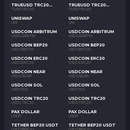
TRUEUSD TRC20
TRUEUSD TRC20
TUSD
TUSD
TUSDTRC20
TUSDTRC20
UNISWAP
UNISWAP
UNI
UNI
USDCOIN ARBITRUM
USDCOIN ARBITRUM
USDCARBTM
USDCARBTM
USDCOIN BEP20
USDCOIN BEP20
USDCBEP20
USDCBEP20
USDCOIN ERC20
USDCOIN ERC20
USDCERC20
USDCERC20
USDCOIN NEAR
USDCOIN NEAR
USDCNEAR
USDCNEAR
USDCOIN SOL
USDCOIN SOL
USDCSOL
USDCSOL
USDCOIN TRC20
USDCOIN TRC20
USDCTRC20
USDCTRC20
PAX DOLLAR
PAX DOLLAR
USDP
USDP
TETHER BEP20 USDT
TETHER BEP20 USDT
USDTBEP20
USDTBEP20