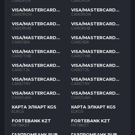
PLN
PLN
CARDPLN
CARDPLN
VISA/MASTERCARD
VISA/MASTERCARD
RON
RON
CARDRON
CARDRON
VISA/MASTERCARD
VISA/MASTERCARD
RUB
RUB
CARDRUB
CARDRUB
VISA/MASTERCARD
VISA/MASTERCARD
SEK
SEK
CARDSEK
CARDSEK
VISA/MASTERCARD
VISA/MASTERCARD
THB
THB
CARDTHB
CARDTHB
VISA/MASTERCARD
VISA/MASTERCARD
TJS
TJS
CARDTJS
CARDTJS
VISA/MASTERCARD
VISA/MASTERCARD
TYR
TYR
CARDTRY
CARDTRY
VISA/MASTERCARD
VISA/MASTERCARD
UAH
UAH
CARDUAH
CARDUAH
КАРТА ЭЛКАРТ KGS
КАРТА ЭЛКАРТ KGS
ELKGS
ELKGS
FORTEBANK KZT
FORTEBANK KZT
FRTBKZT
FRTBKZT
ГАЗПРОМБАНК RUB
ГАЗПРОМБАНК RUB