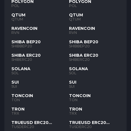
POLYGON
POLYGON
POL
POL
QTUM
QTUM
QTUM
QTUM
RAVENCOIN
RAVENCOIN
RVN
RVN
SHIBA BEP20
SHIBA BEP20
SHIBBEP20
SHIBBEP20
SHIBA ERC20
SHIBA ERC20
SHIBERC20
SHIBERC20
SOLANA
SOLANA
SOL
SOL
SUI
SUI
SUI
SUI
TONCOIN
TONCOIN
TON
TON
TRON
TRON
TRX
TRX
TRUEUSD ERC20
TRUEUSD ERC20
TUSD
TUSD
TUSDERC20
TUSDERC20