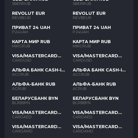
SBERRUB
SBERRUB
REVOLUT EUR
REVOLUT EUR
REVBEUR
REVBEUR
ПРИВАТ 24 UAH
ПРИВАТ 24 UAH
P24UAH
P24UAH
КАРТА МИР RUB
КАРТА МИР RUB
MIRCRUB
MIRCRUB
VISA/MASTERCARD
VISA/MASTERCARD
USD
USD
CARDUSD
CARDUSD
АЛЬФА БАНК CASH-IN
АЛЬФА БАНК CASH-IN
RUB
RUB
ACCRUB
ACCRUB
АЛЬФА-БАНК RUB
АЛЬФА-БАНК RUB
ACRUB
ACRUB
БЕЛАРУСБАНК BYN
БЕЛАРУСБАНК BYN
BLRBBYN
BLRBBYN
VISA/MASTERCARD
VISA/MASTERCARD
AED
AED
CARDAED
CARDAED
VISA/MASTERCARD
VISA/MASTERCARD
AMD
AMD
CARDAMD
CARDAMD