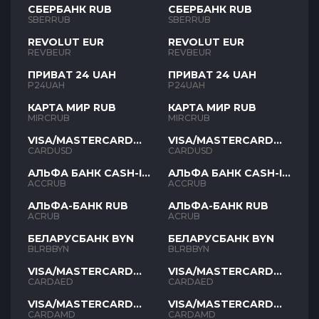
СБЕРБАНК RUB
СБЕРБАНК RUB
SBERRUB
SBERRUB
REVOLUT EUR
REVOLUT EUR
REVBEUR
REVBEUR
ПРИВАТ 24 UAH
ПРИВАТ 24 UAH
P24UAH
P24UAH
КАРТА МИР RUB
КАРТА МИР RUB
MIRCRUB
MIRCRUB
VISA/MASTERCARD
VISA/MASTERCARD
USD
USD
CARDUSD
CARDUSD
АЛЬФА БАНК CASH-IN
АЛЬФА БАНК CASH-IN
RUB
RUB
ACCRUB
ACCRUB
АЛЬФА-БАНК RUB
АЛЬФА-БАНК RUB
ACRUB
ACRUB
БЕЛАРУСБАНК BYN
БЕЛАРУСБАНК BYN
BLRBBYN
BLRBBYN
VISA/MASTERCARD
VISA/MASTERCARD
AED
AED
CARDAED
CARDAED
VISA/MASTERCARD
VISA/MASTERCARD
AMD
AMD
CARDAMD
CARDAMD