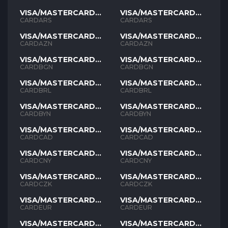
VISA/MASTERCARD
VISA/MASTERCARD
ARS
ARS
CARDARS
CARDARS
VISA/MASTERCARD
VISA/MASTERCARD
AZN
AZN
CARDAZN
CARDAZN
VISA/MASTERCARD
VISA/MASTERCARD
BGN
BGN
CARDBGN
CARDBGN
VISA/MASTERCARD
VISA/MASTERCARD
BRL
BRL
CARDBRL
CARDBRL
VISA/MASTERCARD
VISA/MASTERCARD
BYN
BYN
CARDBYN
CARDBYN
VISA/MASTERCARD
VISA/MASTERCARD
CAD
CAD
CARDCAD
CARDCAD
VISA/MASTERCARD
VISA/MASTERCARD
CNY
CNY
CARDCNY
CARDCNY
VISA/MASTERCARD
VISA/MASTERCARD
CZK
CZK
CARDCZK
CARDCZK
VISA/MASTERCARD
VISA/MASTERCARD
EUR
EUR
CARDEUR
CARDEUR
VISA/MASTERCARD
VISA/MASTERCARD