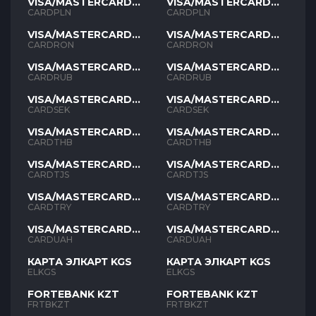
VISA/MASTERCARD
VISA/MASTERCARD
PLN
PLN
CARDPLN
CARDPLN
VISA/MASTERCARD
VISA/MASTERCARD
RON
RON
CARDRON
CARDRON
VISA/MASTERCARD
VISA/MASTERCARD
RUB
RUB
CARDRUB
CARDRUB
VISA/MASTERCARD
VISA/MASTERCARD
SEK
SEK
CARDSEK
CARDSEK
VISA/MASTERCARD
VISA/MASTERCARD
THB
THB
CARDTHB
CARDTHB
VISA/MASTERCARD
VISA/MASTERCARD
TJS
TJS
CARDTJS
CARDTJS
VISA/MASTERCARD
VISA/MASTERCARD
TYR
TYR
CARDTRY
CARDTRY
VISA/MASTERCARD
VISA/MASTERCARD
UAH
UAH
CARDUAH
CARDUAH
КАРТА ЭЛКАРТ KGS
КАРТА ЭЛКАРТ KGS
ELKGS
ELKGS
FORTEBANK KZT
FORTEBANK KZT
FRTBKZT
FRTBKZT