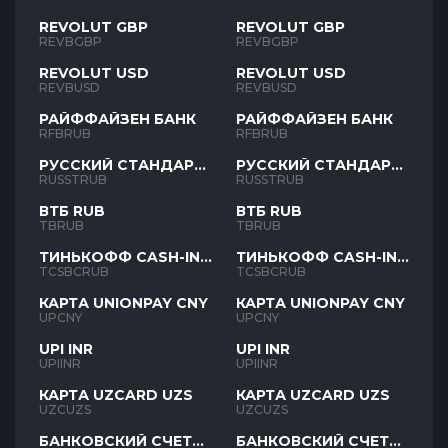
REVOLUT GBP
REVOLUT GBP
REVBGBP
REVBGBP
REVOLUT USD
REVOLUT USD
REVBUSD
REVBUSD
РАЙФФАЙЗЕН БАНК
РАЙФФАЙЗЕН БАНК
RFBRUB
RFBRUB
РУССКИЙ СТАНДАРТ
РУССКИЙ СТАНДАРТ
RUB
RUB
RUSSTRUB
RUSSTRUB
ВТБ RUB
ВТБ RUB
TBRUB
TBRUB
ТИНЬКОФФ CASH-IN
ТИНЬКОФФ CASH-IN
RUB
RUB
TCSBCRUB
TCSBCRUB
КАРТА UNIONPAY CNY
КАРТА UNIONPAY CNY
UPCNY
UPCNY
UPI INR
UPI INR
UPIINR
UPIINR
КАРТА UZCARD UZS
КАРТА UZCARD UZS
UZCUZS
UZCUZS
БАНКОВСКИЙ СЧЕТ
БАНКОВСКИЙ СЧЕТ