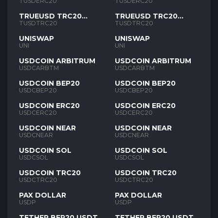
TUSD
TUSD
TUSDERC20
TUSDERC20
TRUEUSD TRC20
TRUEUSD TRC20
TUSD
TUSD
TUSDTRC20
TUSDTRC20
UNISWAP
UNISWAP
UNI
UNI
USDCOIN ARBITRUM
USDCOIN ARBITRUM
USDCARBTM
USDCARBTM
USDCOIN BEP20
USDCOIN BEP20
USDCBEP20
USDCBEP20
USDCOIN ERC20
USDCOIN ERC20
USDCERC20
USDCERC20
USDCOIN NEAR
USDCOIN NEAR
USDCNEAR
USDCNEAR
USDCOIN SOL
USDCOIN SOL
USDCSOL
USDCSOL
USDCOIN TRC20
USDCOIN TRC20
USDCTRC20
USDCTRC20
PAX DOLLAR
PAX DOLLAR
USDP
USDP
TETHER BEP20 USDT
TETHER BEP20 USDT