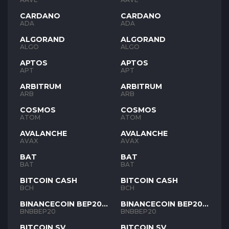
CARDANO
CARDANO
ADA
ADA
ALGORAND
ALGORAND
ALGO
ALGO
APTOS
APTOS
APT
APT
ARBITRUM
ARBITRUM
ARB
ARB
COSMOS
COSMOS
ATOM
ATOM
AVALANCHE
AVALANCHE
AVAX
AVAX
BAT
BAT
BAT
BAT
BITCOIN CASH
BITCOIN CASH
BCH
BCH
BINANCECOIN BEP20
BINANCECOIN BEP20
BNB
BNB
BNBBEP20
BNBBEP20
BITCOIN SV
BITCOIN SV