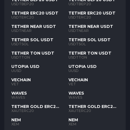
USDTBEP20
USDTBEP20
TETHER ERC20 USDT
TETHER ERC20 USDT
USDTERC20
USDTERC20
TETHER NEAR USDT
TETHER NEAR USDT
USDTNEAR
USDTNEAR
TETHER SOL USDT
TETHER SOL USDT
USDTSOL
USDTSOL
TETHER TON USDT
TETHER TON USDT
USDTTON
USDTTON
UTOPIA USD
UTOPIA USD
UUSD
UUSD
VECHAIN
VECHAIN
VET
VET
WAVES
WAVES
WAVES
WAVES
TETHER GOLD ERC20
TETHER GOLD ERC20
XAUT
XAUT
XAUTERC20
XAUTERC20
NEM
NEM
XEM
XEM