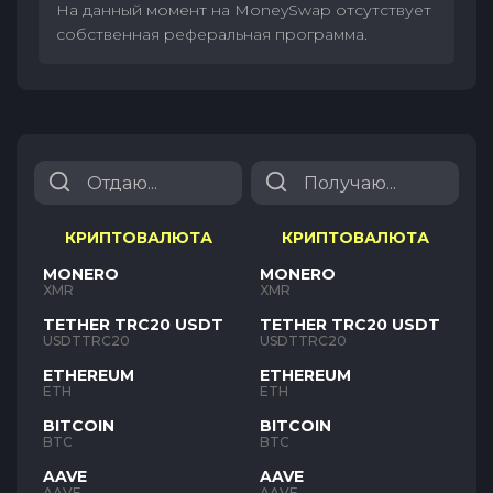
На данный момент на MoneySwap отсутствует
собственная реферальная программа.
КРИПТОВАЛЮТА
КРИПТОВАЛЮТА
MONERO
MONERO
XMR
XMR
TETHER TRC20 USDT
TETHER TRC20 USDT
USDTTRC20
USDTTRC20
ETHEREUM
ETHEREUM
ETH
ETH
BITCOIN
BITCOIN
BTC
BTC
AAVE
AAVE
AAVE
AAVE