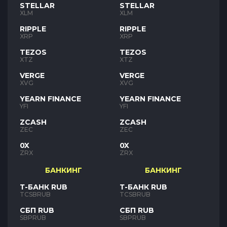
STELLAR
STELLAR
XLM
XLM
RIPPLE
RIPPLE
XRP
XRP
TEZOS
TEZOS
XTZ
XTZ
VERGE
VERGE
XVG
XVG
YEARN FINANCE
YEARN FINANCE
YFI
YFI
ZCASH
ZCASH
ZEC
ZEC
0X
0X
ZRX
ZRX
БАНКИНГ
БАНКИНГ
Т-БАНК RUB
Т-БАНК RUB
TCSBRUB
TCSBRUB
СБП RUB
СБП RUB
SBPRUB
SBPRUB