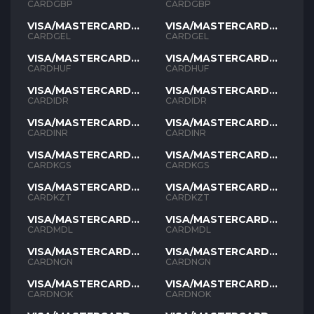
GBP
GBP
CARDGBP
CARDGBP
VISA/MASTERCARD
VISA/MASTERCARD
GEL
GEL
CARDGEL
CARDGEL
VISA/MASTERCARD
VISA/MASTERCARD
HUF
HUF
CARDHUF
CARDHUF
VISA/MASTERCARD
VISA/MASTERCARD
IDR
IDR
CARDIDR
CARDIDR
VISA/MASTERCARD
VISA/MASTERCARD
INR
INR
CARDINR
CARDINR
VISA/MASTERCARD
VISA/MASTERCARD
KGS
KGS
CARDKGS
CARDKGS
VISA/MASTERCARD
VISA/MASTERCARD
KZT
KZT
CARDKZT
CARDKZT
VISA/MASTERCARD
VISA/MASTERCARD
MDL
MDL
CARDMDL
CARDMDL
VISA/MASTERCARD
VISA/MASTERCARD
NGN
NGN
CARDNGN
CARDNGN
VISA/MASTERCARD
VISA/MASTERCARD
NOK
NOK
CARDNOK
CARDNOK