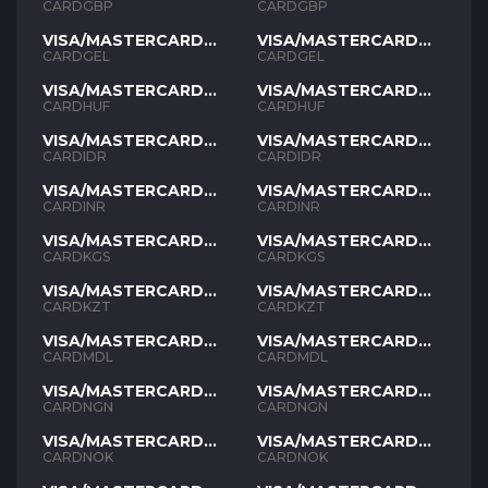
GBP
GBP
CARDGBP
CARDGBP
VISA/MASTERCARD
VISA/MASTERCARD
GEL
GEL
CARDGEL
CARDGEL
VISA/MASTERCARD
VISA/MASTERCARD
HUF
HUF
CARDHUF
CARDHUF
VISA/MASTERCARD
VISA/MASTERCARD
IDR
IDR
CARDIDR
CARDIDR
VISA/MASTERCARD
VISA/MASTERCARD
INR
INR
CARDINR
CARDINR
VISA/MASTERCARD
VISA/MASTERCARD
KGS
KGS
CARDKGS
CARDKGS
VISA/MASTERCARD
VISA/MASTERCARD
KZT
KZT
CARDKZT
CARDKZT
VISA/MASTERCARD
VISA/MASTERCARD
MDL
MDL
CARDMDL
CARDMDL
VISA/MASTERCARD
VISA/MASTERCARD
NGN
NGN
CARDNGN
CARDNGN
VISA/MASTERCARD
VISA/MASTERCARD
NOK
NOK
CARDNOK
CARDNOK