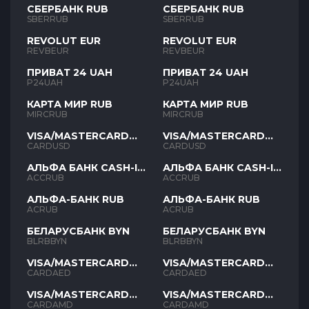
СБЕРБАНК RUB
СБЕРБАНК RUB
SBERRUB
SBERRUB
REVOLUT EUR
REVOLUT EUR
REVBEUR
REVBEUR
ПРИВАТ 24 UAH
ПРИВАТ 24 UAH
P24UAH
P24UAH
КАРТА МИР RUB
КАРТА МИР RUB
MIRCRUB
MIRCRUB
VISA/MASTERCARD
VISA/MASTERCARD
USD
USD
CARDUSD
CARDUSD
АЛЬФА БАНК CASH-IN
АЛЬФА БАНК CASH-IN
RUB
RUB
ACCRUB
ACCRUB
АЛЬФА-БАНК RUB
АЛЬФА-БАНК RUB
ACRUB
ACRUB
БЕЛАРУСБАНК BYN
БЕЛАРУСБАНК BYN
BLRBBYN
BLRBBYN
VISA/MASTERCARD
VISA/MASTERCARD
AED
AED
CARDAED
CARDAED
VISA/MASTERCARD
VISA/MASTERCARD
AMD
AMD
CARDAMD
CARDAMD