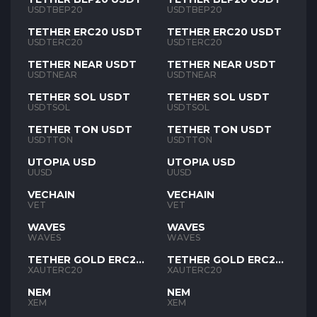
USDTBEP20
USDTBEP20
TETHER ERC20 USDT
TETHER ERC20 USDT
USDTERC20
USDTERC20
TETHER NEAR USDT
TETHER NEAR USDT
USDTNEAR
USDTNEAR
TETHER SOL USDT
TETHER SOL USDT
USDTSOL
USDTSOL
TETHER TON USDT
TETHER TON USDT
USDTTON
USDTTON
UTOPIA USD
UTOPIA USD
UUSD
UUSD
VECHAIN
VECHAIN
VET
VET
WAVES
WAVES
WAVES
WAVES
TETHER GOLD ERC20
TETHER GOLD ERC20
XAUT
XAUT
XAUTERC20
XAUTERC20
NEM
NEM
XEM
XEM