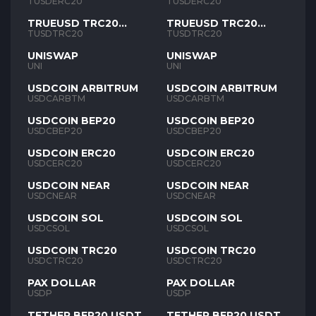
TUSD
TUSD
TUSDERC20
TUSDERC20
TRUEUSD TRC20
TRUEUSD TRC20
TUSD
TUSD
TUSDTRC20
TUSDTRC20
UNISWAP
UNISWAP
UNI
UNI
USDCOIN ARBITRUM
USDCOIN ARBITRUM
USDCARBTM
USDCARBTM
USDCOIN BEP20
USDCOIN BEP20
USDCBEP20
USDCBEP20
USDCOIN ERC20
USDCOIN ERC20
USDCERC20
USDCERC20
USDCOIN NEAR
USDCOIN NEAR
USDCNEAR
USDCNEAR
USDCOIN SOL
USDCOIN SOL
USDCSOL
USDCSOL
USDCOIN TRC20
USDCOIN TRC20
USDCTRC20
USDCTRC20
PAX DOLLAR
PAX DOLLAR
USDP
USDP
TETHER BEP20 USDT
TETHER BEP20 USDT