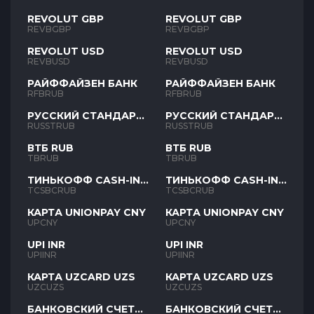
REVOLUT GBP
REVOLUT GBP
REVBGBP
REVBGBP
REVOLUT USD
REVOLUT USD
REVBUSD
REVBUSD
РАЙФФАЙЗЕН БАНК
РАЙФФАЙЗЕН БАНК
RFBRUB
RFBRUB
РУССКИЙ СТАНДАРТ
РУССКИЙ СТАНДАРТ
RUB
RUB
RUSSTRUB
RUSSTRUB
ВТБ RUB
ВТБ RUB
TBRUB
TBRUB
ТИНЬКОФФ CASH-IN
ТИНЬКОФФ CASH-IN
RUB
RUB
TCSBCRUB
TCSBCRUB
КАРТА UNIONPAY CNY
КАРТА UNIONPAY CNY
UPCNY
UPCNY
UPI INR
UPI INR
UPIINR
UPIINR
КАРТА UZCARD UZS
КАРТА UZCARD UZS
UZCUZS
UZCUZS
БАНКОВСКИЙ СЧЕТ
БАНКОВСКИЙ СЧЕТ