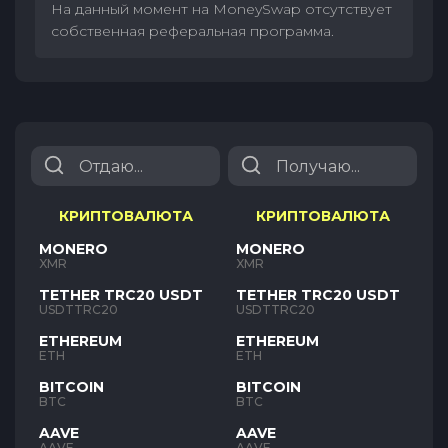
На данный момент на MoneySwap отсутствует
собственная реферальная программа.
КРИПТОВАЛЮТА
КРИПТОВАЛЮТА
MONERO
MONERO
XMR
XMR
TETHER TRC20 USDT
TETHER TRC20 USDT
USDTTRC20
USDTTRC20
ETHEREUM
ETHEREUM
ETH
ETH
BITCOIN
BITCOIN
BTC
BTC
AAVE
AAVE
AAVE
AAVE