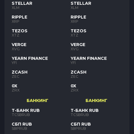
STELLAR
STELLAR
XLM
XLM
RIPPLE
RIPPLE
XRP
XRP
TEZOS
TEZOS
XTZ
XTZ
VERGE
VERGE
XVG
XVG
YEARN FINANCE
YEARN FINANCE
YFI
YFI
ZCASH
ZCASH
ZEC
ZEC
0X
0X
ZRX
ZRX
БАНКИНГ
БАНКИНГ
Т-БАНК RUB
Т-БАНК RUB
TCSBRUB
TCSBRUB
СБП RUB
СБП RUB
SBPRUB
SBPRUB