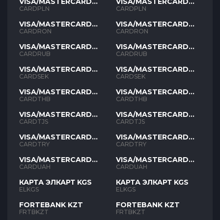
VISA/MASTERCARD
VISA/MASTERCARD
PLN
PLN
CARDPLN
CARDPLN
VISA/MASTERCARD
VISA/MASTERCARD
RON
RON
CARDRON
CARDRON
VISA/MASTERCARD
VISA/MASTERCARD
RUB
RUB
CARDRUB
CARDRUB
VISA/MASTERCARD
VISA/MASTERCARD
SEK
SEK
CARDSEK
CARDSEK
VISA/MASTERCARD
VISA/MASTERCARD
THB
THB
CARDTHB
CARDTHB
VISA/MASTERCARD
VISA/MASTERCARD
TJS
TJS
CARDTJS
CARDTJS
VISA/MASTERCARD
VISA/MASTERCARD
TYR
TYR
CARDTRY
CARDTRY
VISA/MASTERCARD
VISA/MASTERCARD
UAH
UAH
CARDUAH
CARDUAH
КАРТА ЭЛКАРТ KGS
КАРТА ЭЛКАРТ KGS
ELKGS
ELKGS
FORTEBANK KZT
FORTEBANK KZT
FRTBKZT
FRTBKZT