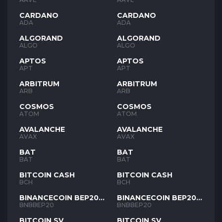
CARDANO
CARDANO
ADA
ADA
ALGORAND
ALGORAND
ALGO
ALGO
APTOS
APTOS
APT
APT
ARBITRUM
ARBITRUM
ARB
ARB
COSMOS
COSMOS
ATOM
ATOM
AVALANCHE
AVALANCHE
AVAX
AVAX
BAT
BAT
BAT
BAT
BITCOIN CASH
BITCOIN CASH
BCH
BCH
BINANCECOIN BEP20
BINANCECOIN BEP20
BNB
BNB
BNBBEP20
BNBBEP20
BITCOIN SV
BITCOIN SV