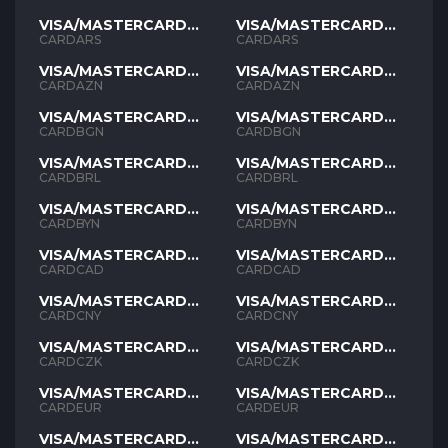
VISA/MASTERCARD
VISA/MASTERCARD
ARS
ARS
CARDARS
CARDARS
VISA/MASTERCARD
VISA/MASTERCARD
AZN
AZN
CARDAZN
CARDAZN
VISA/MASTERCARD
VISA/MASTERCARD
BGN
BGN
CARDBGN
CARDBGN
VISA/MASTERCARD
VISA/MASTERCARD
BRL
BRL
CARDBRL
CARDBRL
VISA/MASTERCARD
VISA/MASTERCARD
BYN
BYN
CARDBYN
CARDBYN
VISA/MASTERCARD
VISA/MASTERCARD
CAD
CAD
CARDCAD
CARDCAD
VISA/MASTERCARD
VISA/MASTERCARD
CNY
CNY
CARDCNY
CARDCNY
VISA/MASTERCARD
VISA/MASTERCARD
CZK
CZK
CARDCZK
CARDCZK
VISA/MASTERCARD
VISA/MASTERCARD
EUR
EUR
CARDEUR
CARDEUR
VISA/MASTERCARD
VISA/MASTERCARD