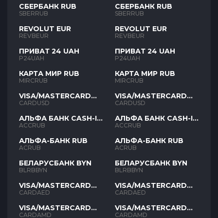
СБЕРБАНК RUB
СБЕРБАНК RUB
SBERRUB
SBERRUB
REVOLUT EUR
REVOLUT EUR
REVBEUR
REVBEUR
ПРИВАТ 24 UAH
ПРИВАТ 24 UAH
P24UAH
P24UAH
КАРТА МИР RUB
КАРТА МИР RUB
MIRCRUB
MIRCRUB
VISA/MASTERCARD
VISA/MASTERCARD
USD
USD
CARDUSD
CARDUSD
АЛЬФА БАНК CASH-IN
АЛЬФА БАНК CASH-IN
RUB
RUB
ACCRUB
ACCRUB
АЛЬФА-БАНК RUB
АЛЬФА-БАНК RUB
ACRUB
ACRUB
БЕЛАРУСБАНК BYN
БЕЛАРУСБАНК BYN
BLRBBYN
BLRBBYN
VISA/MASTERCARD
VISA/MASTERCARD
AED
AED
CARDAED
CARDAED
VISA/MASTERCARD
VISA/MASTERCARD
AMD
AMD
CARDAMD
CARDAMD