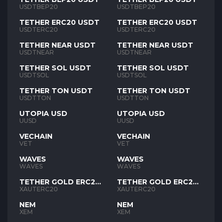
USDTBEP20
USDTBEP20
TETHER ERC20 USDT
TETHER ERC20 USDT
USDTERC20
USDTERC20
TETHER NEAR USDT
TETHER NEAR USDT
USDTNEAR
USDTNEAR
TETHER SOL USDT
TETHER SOL USDT
USDTSOL
USDTSOL
TETHER TON USDT
TETHER TON USDT
USDTTON
USDTTON
UTOPIA USD
UTOPIA USD
UUSD
UUSD
VECHAIN
VECHAIN
VET
VET
WAVES
WAVES
WAVES
WAVES
TETHER GOLD ERC20
TETHER GOLD ERC20
XAUT
XAUT
XAUTERC20
XAUTERC20
NEM
NEM
XEM
XEM