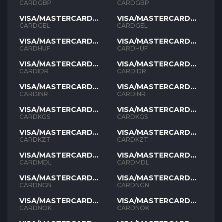
GBP
GBP
CARDGBP
CARDGBP
VISA/MASTERCARD
VISA/MASTERCARD
GEL
GEL
CARDGEL
CARDGEL
VISA/MASTERCARD
VISA/MASTERCARD
HUF
HUF
CARDHUF
CARDHUF
VISA/MASTERCARD
VISA/MASTERCARD
IDR
IDR
CARDIDR
CARDIDR
VISA/MASTERCARD
VISA/MASTERCARD
INR
INR
CARDINR
CARDINR
VISA/MASTERCARD
VISA/MASTERCARD
KGS
KGS
CARDKGS
CARDKGS
VISA/MASTERCARD
VISA/MASTERCARD
KZT
KZT
CARDKZT
CARDKZT
VISA/MASTERCARD
VISA/MASTERCARD
MDL
MDL
CARDMDL
CARDMDL
VISA/MASTERCARD
VISA/MASTERCARD
NGN
NGN
CARDNGN
CARDNGN
VISA/MASTERCARD
VISA/MASTERCARD
NOK
NOK
CARDNOK
CARDNOK