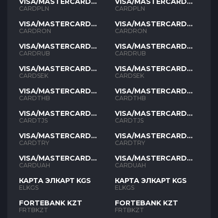
VISA/MASTERCARD
VISA/MASTERCARD
PLN
PLN
CARDPLN
CARDPLN
VISA/MASTERCARD
VISA/MASTERCARD
RON
RON
CARDRON
CARDRON
VISA/MASTERCARD
VISA/MASTERCARD
RUB
RUB
CARDRUB
CARDRUB
VISA/MASTERCARD
VISA/MASTERCARD
SEK
SEK
CARDSEK
CARDSEK
VISA/MASTERCARD
VISA/MASTERCARD
THB
THB
CARDTHB
CARDTHB
VISA/MASTERCARD
VISA/MASTERCARD
TJS
TJS
CARDTJS
CARDTJS
VISA/MASTERCARD
VISA/MASTERCARD
TYR
TYR
CARDTRY
CARDTRY
VISA/MASTERCARD
VISA/MASTERCARD
UAH
UAH
CARDUAH
CARDUAH
КАРТА ЭЛКАРТ KGS
КАРТА ЭЛКАРТ KGS
ELKGS
ELKGS
FORTEBANK KZT
FORTEBANK KZT
FRTBKZT
FRTBKZT