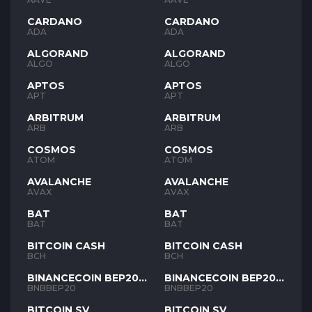
CARDANO
CARDANO
ADA
ADA
ALGORAND
ALGORAND
ALGO
ALGO
APTOS
APTOS
APT
APT
ARBITRUM
ARBITRUM
ARB
ARB
COSMOS
COSMOS
ATOM
ATOM
AVALANCHE
AVALANCHE
AVAX
AVAX
BAT
BAT
BAT
BAT
BITCOIN CASH
BITCOIN CASH
BCH
BCH
BINANCECOIN BEP20
BINANCECOIN BEP20
BNB
BNB
BNBBEP20
BNBBEP20
BITCOIN SV
BITCOIN SV