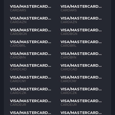
VISA/MASTERCARD
VISA/MASTERCARD
ARS
ARS
CARDARS
CARDARS
VISA/MASTERCARD
VISA/MASTERCARD
AZN
AZN
CARDAZN
CARDAZN
VISA/MASTERCARD
VISA/MASTERCARD
BGN
BGN
CARDBGN
CARDBGN
VISA/MASTERCARD
VISA/MASTERCARD
BRL
BRL
CARDBRL
CARDBRL
VISA/MASTERCARD
VISA/MASTERCARD
BYN
BYN
CARDBYN
CARDBYN
VISA/MASTERCARD
VISA/MASTERCARD
CAD
CAD
CARDCAD
CARDCAD
VISA/MASTERCARD
VISA/MASTERCARD
CNY
CNY
CARDCNY
CARDCNY
VISA/MASTERCARD
VISA/MASTERCARD
CZK
CZK
CARDCZK
CARDCZK
VISA/MASTERCARD
VISA/MASTERCARD
EUR
EUR
CARDEUR
CARDEUR
VISA/MASTERCARD
VISA/MASTERCARD