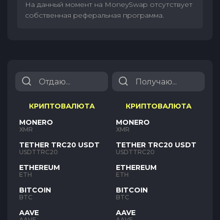
На данный момент на MoneySwap отсутствует
собственная реферальная программа.
КРИПТОВАЛЮТА
КРИПТОВАЛЮТА
MONERO
MONERO
XMR
XMR
TETHER TRC20 USDT
TETHER TRC20 USDT
USDTTRC20
USDTTRC20
ETHEREUM
ETHEREUM
ETH
ETH
BITCOIN
BITCOIN
BTC
BTC
AAVE
AAVE
AAVE
AAVE