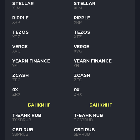
STELLAR
STELLAR
XLM
XLM
RIPPLE
RIPPLE
XRP
XRP
TEZOS
TEZOS
XTZ
XTZ
VERGE
VERGE
XVG
XVG
YEARN FINANCE
YEARN FINANCE
YFI
YFI
ZCASH
ZCASH
ZEC
ZEC
0X
0X
ZRX
ZRX
БАНКИНГ
БАНКИНГ
Т-БАНК RUB
Т-БАНК RUB
TCSBRUB
TCSBRUB
СБП RUB
СБП RUB
SBPRUB
SBPRUB