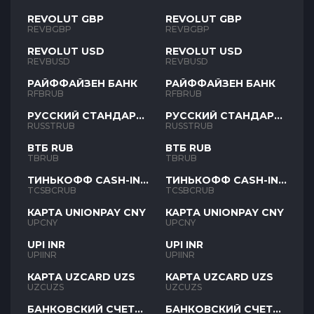
REVOLUT GBP
REVOLUT GBP
REVBGBP
REVBGBP
REVOLUT USD
REVOLUT USD
REVBUSD
REVBUSD
РАЙФФАЙЗЕН БАНК
РАЙФФАЙЗЕН БАНК
RFBRUB
RFBRUB
РУССКИЙ СТАНДАРТ
РУССКИЙ СТАНДАРТ
RUB
RUB
RUSSTRUB
RUSSTRUB
ВТБ RUB
ВТБ RUB
TBRUB
TBRUB
ТИНЬКОФФ CASH-IN
ТИНЬКОФФ CASH-IN
RUB
RUB
TCSBCRUB
TCSBCRUB
КАРТА UNIONPAY CNY
КАРТА UNIONPAY CNY
UPCNY
UPCNY
UPI INR
UPI INR
UPIINR
UPIINR
КАРТА UZCARD UZS
КАРТА UZCARD UZS
UZCUZS
UZCUZS
БАНКОВСКИЙ СЧЕТ
БАНКОВСКИЙ СЧЕТ