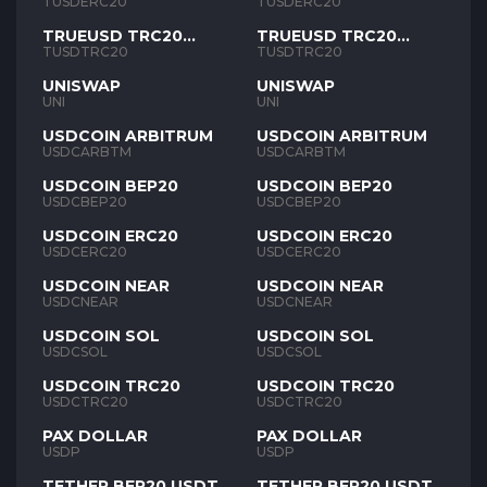
TUSD
TUSD
TUSDERC20
TUSDERC20
TRUEUSD TRC20
TRUEUSD TRC20
TUSD
TUSD
TUSDTRC20
TUSDTRC20
UNISWAP
UNISWAP
UNI
UNI
USDCOIN ARBITRUM
USDCOIN ARBITRUM
USDCARBTM
USDCARBTM
USDCOIN BEP20
USDCOIN BEP20
USDCBEP20
USDCBEP20
USDCOIN ERC20
USDCOIN ERC20
USDCERC20
USDCERC20
USDCOIN NEAR
USDCOIN NEAR
USDCNEAR
USDCNEAR
USDCOIN SOL
USDCOIN SOL
USDCSOL
USDCSOL
USDCOIN TRC20
USDCOIN TRC20
USDCTRC20
USDCTRC20
PAX DOLLAR
PAX DOLLAR
USDP
USDP
TETHER BEP20 USDT
TETHER BEP20 USDT