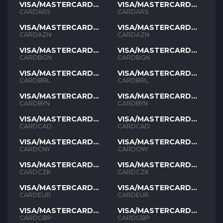
VISA/MASTERCARD
VISA/MASTERCARD
ARS
ARS
CARDARS
CARDARS
VISA/MASTERCARD
VISA/MASTERCARD
AZN
AZN
CARDAZN
CARDAZN
VISA/MASTERCARD
VISA/MASTERCARD
BGN
BGN
CARDBGN
CARDBGN
VISA/MASTERCARD
VISA/MASTERCARD
BRL
BRL
CARDBRL
CARDBRL
VISA/MASTERCARD
VISA/MASTERCARD
BYN
BYN
CARDBYN
CARDBYN
VISA/MASTERCARD
VISA/MASTERCARD
CAD
CAD
CARDCAD
CARDCAD
VISA/MASTERCARD
VISA/MASTERCARD
CNY
CNY
CARDCNY
CARDCNY
VISA/MASTERCARD
VISA/MASTERCARD
CZK
CZK
CARDCZK
CARDCZK
VISA/MASTERCARD
VISA/MASTERCARD
EUR
EUR
CARDEUR
CARDEUR
VISA/MASTERCARD
VISA/MASTERCARD
GBP
GBP
CARDGBP
CARDGBP