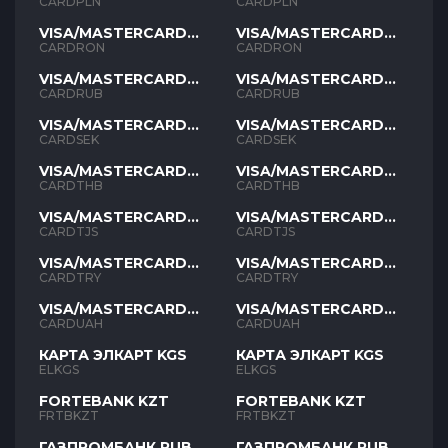
PLN
PLN
CARDPLN
CARDPLN
VISA/MASTERCARD
VISA/MASTERCARD
RON
RON
CARDRON
CARDRON
VISA/MASTERCARD
VISA/MASTERCARD
RUB
RUB
CARDRUB
CARDRUB
VISA/MASTERCARD
VISA/MASTERCARD
SEK
SEK
CARDSEK
CARDSEK
VISA/MASTERCARD
VISA/MASTERCARD
THB
THB
CARDTHB
CARDTHB
VISA/MASTERCARD
VISA/MASTERCARD
TJS
TJS
CARDTJS
CARDTJS
VISA/MASTERCARD
VISA/MASTERCARD
TYR
TYR
CARDTRY
CARDTRY
VISA/MASTERCARD
VISA/MASTERCARD
UAH
UAH
CARDUAH
CARDUAH
КАРТА ЭЛКАРТ KGS
КАРТА ЭЛКАРТ KGS
ELKGS
ELKGS
FORTEBANK KZT
FORTEBANK KZT
FRTBKZT
FRTBKZT
ГАЗПРОМБАНК RUB
ГАЗПРОМБАНК RUB