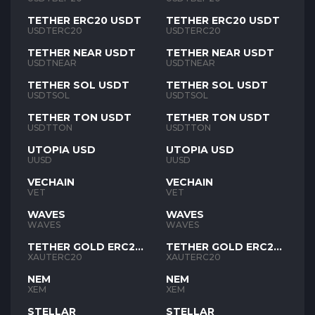
TETHER ERC20 USDT
TETHER ERC20 USDT
USDTERC20
USDTERC20
TETHER NEAR USDT
TETHER NEAR USDT
USDTNEAR
USDTNEAR
TETHER SOL USDT
TETHER SOL USDT
USDTSOL
USDTSOL
TETHER TON USDT
TETHER TON USDT
USDTTON
USDTTON
UTOPIA USD
UTOPIA USD
UUSD
UUSD
VECHAIN
VECHAIN
VET
VET
WAVES
WAVES
WAVES
WAVES
TETHER GOLD ERC20
TETHER GOLD ERC20
XAUT
XAUT
XAUTERC20
XAUTERC20
NEM
NEM
XEM
XEM
STELLAR
STELLAR