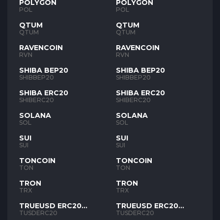
POLYGON
POLYGON
POL
POL
QTUM
QTUM
QTUM
QTUM
RAVENCOIN
RAVENCOIN
RVN
RVN
SHIBA BEP20
SHIBA BEP20
SHIBBEP20
SHIBBEP20
SHIBA ERC20
SHIBA ERC20
SHIBERC20
SHIBERC20
SOLANA
SOLANA
SOL
SOL
SUI
SUI
SUI
SUI
TONCOIN
TONCOIN
TON
TON
TRON
TRON
TRX
TRX
TRUEUSD ERC20
TRUEUSD ERC20
TUSD
TUSD
TUSDERC20
TUSDERC20