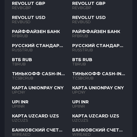
REVOLUT GBP
REVOLUT GBP
REVBGBP
REVBGBP
REVOLUT USD
REVOLUT USD
REVBUSD
REVBUSD
РАЙФФАЙЗЕН БАНК
РАЙФФАЙЗЕН БАНК
RFBRUB
RFBRUB
РУССКИЙ СТАНДАРТ
РУССКИЙ СТАНДАРТ
RUB
RUB
RUSSTRUB
RUSSTRUB
ВТБ RUB
ВТБ RUB
TBRUB
TBRUB
ТИНЬКОФФ CASH-IN
ТИНЬКОФФ CASH-IN
RUB
RUB
TCSBCRUB
TCSBCRUB
КАРТА UNIONPAY CNY
КАРТА UNIONPAY CNY
UPCNY
UPCNY
UPI INR
UPI INR
UPIINR
UPIINR
КАРТА UZCARD UZS
КАРТА UZCARD UZS
UZCUZS
UZCUZS
БАНКОВСКИЙ СЧЕТ
БАНКОВСКИЙ СЧЕТ
AED
AED
WIREAED
WIREAED