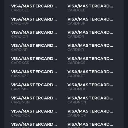
VISA/MASTERCARD
VISA/MASTERCARD
GEL
GEL
CARDGEL
CARDGEL
VISA/MASTERCARD
VISA/MASTERCARD
HUF
HUF
CARDHUF
CARDHUF
VISA/MASTERCARD
VISA/MASTERCARD
IDR
IDR
CARDIDR
CARDIDR
VISA/MASTERCARD
VISA/MASTERCARD
INR
INR
CARDINR
CARDINR
VISA/MASTERCARD
VISA/MASTERCARD
KGS
KGS
CARDKGS
CARDKGS
VISA/MASTERCARD
VISA/MASTERCARD
KZT
KZT
CARDKZT
CARDKZT
VISA/MASTERCARD
VISA/MASTERCARD
MDL
MDL
CARDMDL
CARDMDL
VISA/MASTERCARD
VISA/MASTERCARD
NGN
NGN
CARDNGN
CARDNGN
VISA/MASTERCARD
VISA/MASTERCARD
NOK
NOK
CARDNOK
CARDNOK
VISA/MASTERCARD
VISA/MASTERCARD