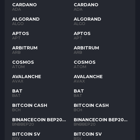
CARDANO
CARDANO
ADA
ADA
ALGORAND
ALGORAND
ALGO
ALGO
APTOS
APTOS
APT
APT
ARBITRUM
ARBITRUM
ARB
ARB
COSMOS
COSMOS
ATOM
ATOM
AVALANCHE
AVALANCHE
AVAX
AVAX
BAT
BAT
BAT
BAT
BITCOIN CASH
BITCOIN CASH
BCH
BCH
BINANCECOIN BEP20
BINANCECOIN BEP20
BNB
BNB
BNBBEP20
BNBBEP20
BITCOIN SV
BITCOIN SV
BSV
BSV