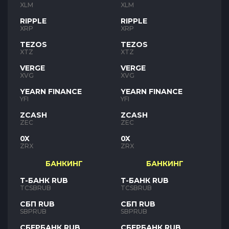
XLM
XLM
RIPPLE
RIPPLE
XRP
XRP
TEZOS
TEZOS
XTZ
XTZ
VERGE
VERGE
XVG
XVG
YEARN FINANCE
YEARN FINANCE
YFI
YFI
ZCASH
ZCASH
ZEC
ZEC
0X
0X
ZRX
ZRX
БАНКИНГ
БАНКИНГ
Т-БАНК RUB
Т-БАНК RUB
TCSBRUB
TCSBRUB
СБП RUB
СБП RUB
SBPRUB
SBPRUB
СБЕРБАНК RUB
СБЕРБАНК RUB