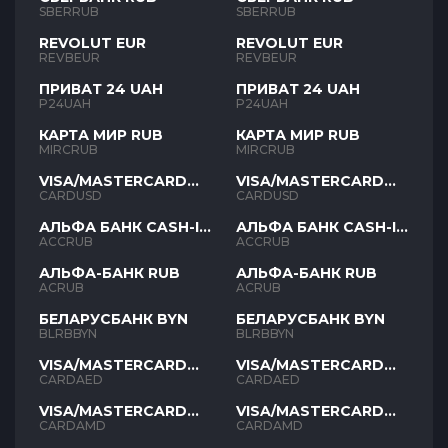
SBERRUB
SBERRUB
REVOLUT EUR
REVOLUT EUR
REVBEUR
REVBEUR
ПРИВАТ 24 UAH
ПРИВАТ 24 UAH
P24UAH
P24UAH
КАРТА МИР RUB
КАРТА МИР RUB
MIRCRUB
MIRCRUB
VISA/MASTERCARD
VISA/MASTERCARD
USD
USD
CARDUSD
CARDUSD
АЛЬФА БАНК CASH-IN
АЛЬФА БАНК CASH-IN
RUB
RUB
ACCRUB
ACCRUB
АЛЬФА-БАНК RUB
АЛЬФА-БАНК RUB
ACRUB
ACRUB
БЕЛАРУСБАНК BYN
БЕЛАРУСБАНК BYN
BLRBBYN
BLRBBYN
VISA/MASTERCARD
VISA/MASTERCARD
AED
AED
CARDAED
CARDAED
VISA/MASTERCARD
VISA/MASTERCARD
AMD
AMD
CARDAMD
CARDAMD