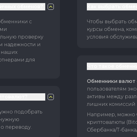
личных обменов?
Как выбрать обме
обменники с
Чтобы выбрать об
ами
курсы обмена, ком
ельную проверку
условия обслужив
ам надежности и
 наших
ртнерами для
Что такое обменн
Обменники валют
пользователям эко
активы между раз
птовалют?
лишних комиссий 
нужно подобрать
Например, можно 
 нужную
криптовалюты (Bitc
о переводу.
Сбербанка/Т-банка