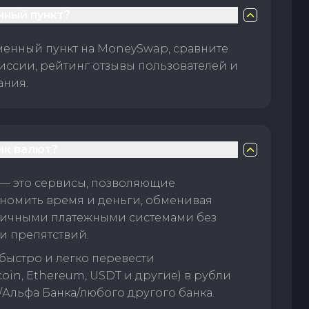
нный пункт?
менный пункт на MoneySwap, сравните
иссии, рейтинг отзывы пользователей и
ания.
ик валют?
— это сервисы, позволяющие
номить время и деньги, обменивая
личными платежными системами без
и препятствий.
быстро и легко перевести
oin, Ethereum, USDT и другие) в рубли
/Альфа Банка/любого другого банка.