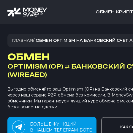
ОБМЕН КРИП
ГЛАВНАЯ
/
ОБМЕН OPTIMISM НА БАНКОВСКИЙ СЧЕТ A
ОБМЕН
OPTIMISM (OP)
⇄
БАНКОВСКИЙ С
(WIREAED)
Выгодно обменяйте ваш Optimism (OP) на Банковский с
через наш сервис P2P-обмена без комиссии. В MoneySw
обменники. Мы гарантируем лучший курс обмена с макс
безопасностью сделки.
БОЛЬШЕ ФУНКЦИЙ
КАК С
В НАШЕМ ТЕЛЕГРАМ-БОТЕ