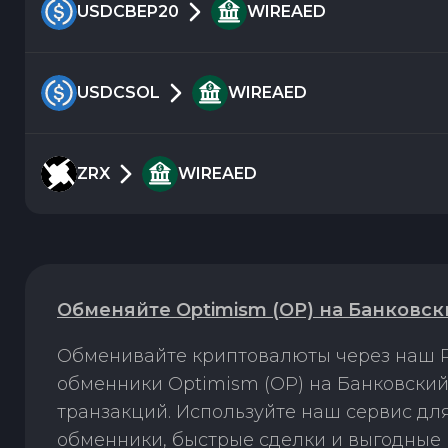
USDCBEP20
WIREAED
USDCSOL
WIREAED
ZRX
WIREAED
Обменяйте Optimism (OP) на Банковск
Обменивайте криптовалюты через наш P
обменники Optimism (OP) на Банковский
транзакций. Используйте наш сервис д
обменники, быстрые сделки и выгодные 