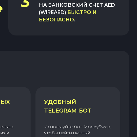
3
НА
БАНКОВСКИЙ СЧЕТ AED
(WIREAED)
БЫСТРО И
БЕЗОПАСНО
.
НЫХ
УДОБНЫЙ
TELEGRAM-БОТ
тельно
Используйте бот MoneySwap,
их и
чтобы найти нужный