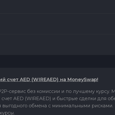
ий счет AED (WIREAED) на MoneySwap!
2P-сервис без комиссии и по лучшему курсу.
 счет AED (WIREAED) и быстрые сделки для о
ля выгодного обмена с минимальными рисками
курсы.