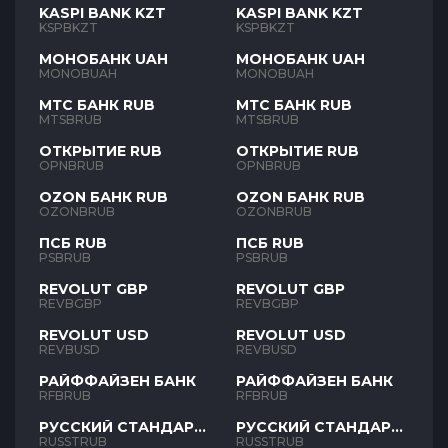
KASPI BANK KZT
KASPI BANK KZT
KSPBKZT
KSPBKZT
МОНОБАНК UAH
МОНОБАНК UAH
MONOBUAH
MONOBUAH
МТС БАНК RUB
МТС БАНК RUB
MTSBRUB
MTSBRUB
ОТКРЫТИЕ RUB
ОТКРЫТИЕ RUB
OPNBRUB
OPNBRUB
OZON БАНК RUB
OZON БАНК RUB
OZONBRUB
OZONBRUB
ПСБ RUB
ПСБ RUB
PSBRUB
PSBRUB
REVOLUT GBP
REVOLUT GBP
REVBGBP
REVBGBP
REVOLUT USD
REVOLUT USD
REVBUSD
REVBUSD
РАЙФФАЙЗЕН БАНК
РАЙФФАЙЗЕН БАНК
RFBRUB
RFBRUB
РУССКИЙ СТАНДАРТ
РУССКИЙ СТАНДАРТ
RUB
RUB
RUSSTRUB
RUSSTRUB