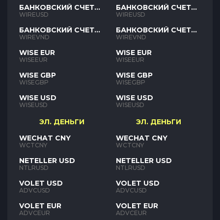
БАНКОВСКИЙ СЧЕТ
БАНКОВСКИЙ СЧЕТ
USD
USD
WIREUSD
WIREUSD
БАНКОВСКИЙ СЧЕТ
БАНКОВСКИЙ СЧЕТ
VND
VND
WIREVND
WIREVND
WISE EUR
WISE EUR
WISEEUR
WISEEUR
WISE GBP
WISE GBP
WISEGBP
WISEGBP
WISE USD
WISE USD
WISEUSD
WISEUSD
ЭЛ. ДЕНЬГИ
ЭЛ. ДЕНЬГИ
WECHAT CNY
WECHAT CNY
WCTCNY
WCTCNY
NETELLER USD
NETELLER USD
NTLRUSD
NTLRUSD
VOLET USD
VOLET USD
ADVCUSD
ADVCUSD
VOLET EUR
VOLET EUR
ADVCEUR
ADVCEUR