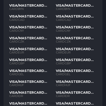
VISA/MASTERCARD
VISA/MASTERCARD
BYN
BYN
CARDBYN
CARDBYN
VISA/MASTERCARD
VISA/MASTERCARD
CAD
CAD
CARDCAD
CARDCAD
VISA/MASTERCARD
VISA/MASTERCARD
CNY
CNY
CARDCNY
CARDCNY
VISA/MASTERCARD
VISA/MASTERCARD
CZK
CZK
CARDCZK
CARDCZK
VISA/MASTERCARD
VISA/MASTERCARD
EUR
EUR
CARDEUR
CARDEUR
VISA/MASTERCARD
VISA/MASTERCARD
GBP
GBP
CARDGBP
CARDGBP
VISA/MASTERCARD
VISA/MASTERCARD
GEL
GEL
CARDGEL
CARDGEL
VISA/MASTERCARD
VISA/MASTERCARD
HUF
HUF
CARDHUF
CARDHUF
VISA/MASTERCARD
VISA/MASTERCARD
IDR
IDR
CARDIDR
CARDIDR
VISA/MASTERCARD
VISA/MASTERCARD