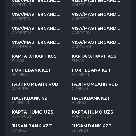
VISA/MASTERCARD
VISA/MASTERCARD
THB
THB
CARDTHB
CARDTHB
VISA/MASTERCARD
VISA/MASTERCARD
TJS
TJS
CARDTJS
CARDTJS
VISA/MASTERCARD
VISA/MASTERCARD
TYR
TYR
CARDTRY
CARDTRY
VISA/MASTERCARD
VISA/MASTERCARD
UAH
UAH
CARDUAH
CARDUAH
КАРТА ЭЛКАРТ KGS
КАРТА ЭЛКАРТ KGS
ELKGS
ELKGS
FORTEBANK KZT
FORTEBANK KZT
FRTBKZT
FRTBKZT
ГАЗПРОМБАНК RUB
ГАЗПРОМБАНК RUB
GPBRUB
GPBRUB
HALYKBANK KZT
HALYKBANK KZT
HLKBKZT
HLKBKZT
КАРТА HUMO UZS
КАРТА HUMO UZS
HUMOUZS
HUMOUZS
JUSAN BANK KZT
JUSAN BANK KZT
JSNBKZT
JSNBKZT