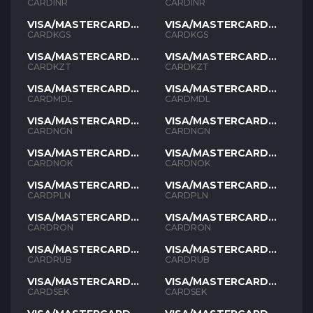
INR
INR
CARDINR
CARDINR
VISA/MASTERCARD
VISA/MASTERCARD
KGS
KGS
CARDKGS
CARDKGS
VISA/MASTERCARD
VISA/MASTERCARD
KZT
KZT
CARDKZT
CARDKZT
VISA/MASTERCARD
VISA/MASTERCARD
MDL
MDL
CARDMDL
CARDMDL
VISA/MASTERCARD
VISA/MASTERCARD
NGN
NGN
CARDNGN
CARDNGN
VISA/MASTERCARD
VISA/MASTERCARD
NOK
NOK
CARDNOK
CARDNOK
VISA/MASTERCARD
VISA/MASTERCARD
PLN
PLN
CARDPLN
CARDPLN
VISA/MASTERCARD
VISA/MASTERCARD
RON
RON
CARDRON
CARDRON
VISA/MASTERCARD
VISA/MASTERCARD
RUB
RUB
CARDRUB
CARDRUB
VISA/MASTERCARD
VISA/MASTERCARD
SEK
SEK
CARDSEK
CARDSEK