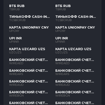
ВТБ RUB
ВТБ RUB
TBRUB
TBRUB
ТИНЬКОФФ CASH-IN
ТИНЬКОФФ CASH-IN
RUB
RUB
TCSBCRUB
TCSBCRUB
КАРТА UNIONPAY CNY
КАРТА UNIONPAY CNY
UPCNY
UPCNY
UPI INR
UPI INR
UPIINR
UPIINR
КАРТА UZCARD UZS
КАРТА UZCARD UZS
UZCUZS
UZCUZS
БАНКОВСКИЙ СЧЕТ
БАНКОВСКИЙ СЧЕТ
AED
AED
WIREAED
WIREAED
БАНКОВСКИЙ СЧЕТ
БАНКОВСКИЙ СЧЕТ
ARS
ARS
WIREARS
WIREARS
БАНКОВСКИЙ СЧЕТ
БАНКОВСКИЙ СЧЕТ
AUD
AUD
WIREAUD
WIREAUD
БАНКОВСКИЙ СЧЕТ
БАНКОВСКИЙ СЧЕТ
BGN
BGN
WIREBGN
WIREBGN
БАНКОВСКИЙ СЧЕТ
БАНКОВСКИЙ СЧЕТ