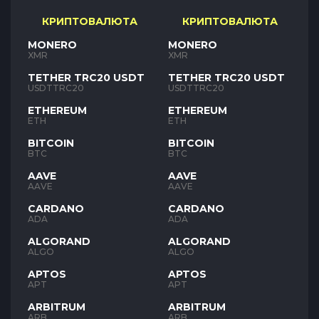
КРИПТОВАЛЮТА
КРИПТОВАЛЮТА
MONERO
MONERO
XMR
XMR
TETHER TRC20 USDT
TETHER TRC20 USDT
USDTTRC20
USDTTRC20
ETHEREUM
ETHEREUM
ETH
ETH
BITCOIN
BITCOIN
BTC
BTC
AAVE
AAVE
AAVE
AAVE
CARDANO
CARDANO
ADA
ADA
ALGORAND
ALGORAND
ALGO
ALGO
APTOS
APTOS
APT
APT
ARBITRUM
ARBITRUM
ARB
ARB