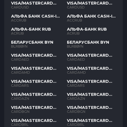
VISA/MASTERCARD
VISA/MASTERCARD
USD
USD
CARDUSD
CARDUSD
АЛЬФА БАНК CASH-IN
АЛЬФА БАНК CASH-IN
RUB
RUB
ACCRUB
ACCRUB
АЛЬФА-БАНК RUB
АЛЬФА-БАНК RUB
ACRUB
ACRUB
БЕЛАРУСБАНК BYN
БЕЛАРУСБАНК BYN
BLRBBYN
BLRBBYN
VISA/MASTERCARD
VISA/MASTERCARD
AED
AED
CARDAED
CARDAED
VISA/MASTERCARD
VISA/MASTERCARD
AMD
AMD
CARDAMD
CARDAMD
VISA/MASTERCARD
VISA/MASTERCARD
ARS
ARS
CARDARS
CARDARS
VISA/MASTERCARD
VISA/MASTERCARD
AZN
AZN
CARDAZN
CARDAZN
VISA/MASTERCARD
VISA/MASTERCARD
BGN
BGN
CARDBGN
CARDBGN
VISA/MASTERCARD
VISA/MASTERCARD
BRL
BRL
CARDBRL
CARDBRL