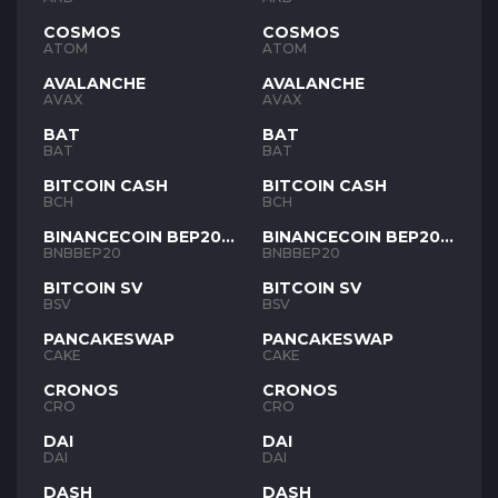
COSMOS
COSMOS
ATOM
ATOM
AVALANCHE
AVALANCHE
AVAX
AVAX
BAT
BAT
BAT
BAT
BITCOIN CASH
BITCOIN CASH
BCH
BCH
BINANCECOIN BEP20
BINANCECOIN BEP20
BNB
BNB
BNBBEP20
BNBBEP20
BITCOIN SV
BITCOIN SV
BSV
BSV
PANCAKESWAP
PANCAKESWAP
CAKE
CAKE
CRONOS
CRONOS
CRO
CRO
DAI
DAI
DAI
DAI
DASH
DASH