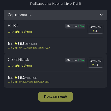
Polkadot
на
Карта Мир RUB
Сортировать...
BitKit
AML risk:
LOW
Отзывы
1
|
0
|
0
Онлайн-обмен
1
66.5
DOT
MIRCRUB
Обмен от
239.813
до
28567.09
CoinsBlack
AML risk:
LOW
Отзывы
60
|
0
|
0
Онлайн-обмен
1
66.2
DOT
MIRCRUB
Обмен от
309.436
до
9901.961
Показать ещё