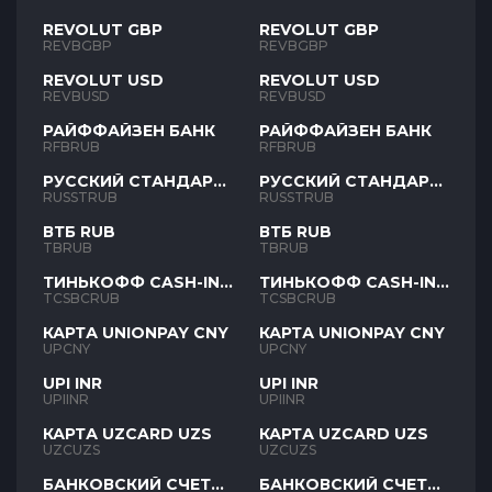
REVOLUT GBP
REVOLUT GBP
REVBGBP
REVBGBP
REVOLUT USD
REVOLUT USD
REVBUSD
REVBUSD
РАЙФФАЙЗЕН БАНК
РАЙФФАЙЗЕН БАНК
RFBRUB
RFBRUB
РУССКИЙ СТАНДАРТ
РУССКИЙ СТАНДАРТ
RUB
RUB
RUSSTRUB
RUSSTRUB
ВТБ RUB
ВТБ RUB
TBRUB
TBRUB
ТИНЬКОФФ CASH-IN
ТИНЬКОФФ CASH-IN
RUB
RUB
TCSBCRUB
TCSBCRUB
КАРТА UNIONPAY CNY
КАРТА UNIONPAY CNY
UPCNY
UPCNY
UPI INR
UPI INR
UPIINR
UPIINR
КАРТА UZCARD UZS
КАРТА UZCARD UZS
UZCUZS
UZCUZS
БАНКОВСКИЙ СЧЕТ
БАНКОВСКИЙ СЧЕТ