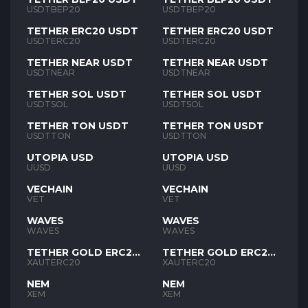
USDTBEP20
USDTBEP20
TETHER ERC20 USDT
TETHER ERC20 USDT
USDTERC20
USDTERC20
TETHER NEAR USDT
TETHER NEAR USDT
USDTNEAR
USDTNEAR
TETHER SOL USDT
TETHER SOL USDT
USDTSOL
USDTSOL
TETHER TON USDT
TETHER TON USDT
USDTTON
USDTTON
UTOPIA USD
UTOPIA USD
UUSD
UUSD
VECHAIN
VECHAIN
VET
VET
WAVES
WAVES
WAVES
WAVES
TETHER GOLD ERC20
TETHER GOLD ERC20
XAUT
XAUT
XAUTERC20
XAUTERC20
NEM
NEM
XEM
XEM