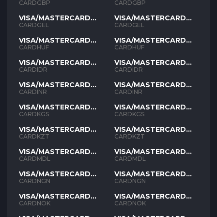
GBP
GBP
CARDGBP
CARDGBP
VISA/MASTERCARD
VISA/MASTERCARD
GEL
GEL
CARDGEL
CARDGEL
VISA/MASTERCARD
VISA/MASTERCARD
HUF
HUF
CARDHUF
CARDHUF
VISA/MASTERCARD
VISA/MASTERCARD
IDR
IDR
CARDIDR
CARDIDR
VISA/MASTERCARD
VISA/MASTERCARD
INR
INR
CARDINR
CARDINR
VISA/MASTERCARD
VISA/MASTERCARD
KGS
KGS
CARDKGS
CARDKGS
VISA/MASTERCARD
VISA/MASTERCARD
KZT
KZT
CARDKZT
CARDKZT
VISA/MASTERCARD
VISA/MASTERCARD
MDL
MDL
CARDMDL
CARDMDL
VISA/MASTERCARD
VISA/MASTERCARD
NGN
NGN
CARDNGN
CARDNGN
VISA/MASTERCARD
VISA/MASTERCARD
NOK
NOK
CARDNOK
CARDNOK