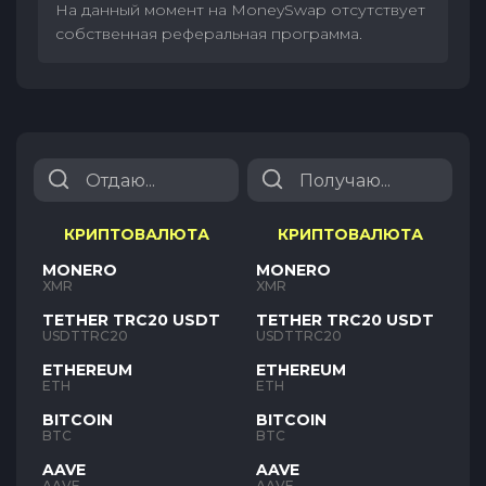
На данный момент на MoneySwap отсутствует
собственная реферальная программа.
КРИПТОВАЛЮТА
КРИПТОВАЛЮТА
MONERO
MONERO
XMR
XMR
TETHER TRC20 USDT
TETHER TRC20 USDT
USDTTRC20
USDTTRC20
ETHEREUM
ETHEREUM
ETH
ETH
BITCOIN
BITCOIN
BTC
BTC
AAVE
AAVE
AAVE
AAVE