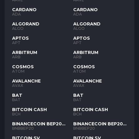
CARDANO
CARDANO
ADA
ADA
ALGORAND
ALGORAND
ALGO
ALGO
APTOS
APTOS
APT
APT
ARBITRUM
ARBITRUM
ARB
ARB
COSMOS
COSMOS
ATOM
ATOM
AVALANCHE
AVALANCHE
AVAX
AVAX
BAT
BAT
BAT
BAT
BITCOIN CASH
BITCOIN CASH
BCH
BCH
BINANCECOIN BEP20
BINANCECOIN BEP20
BNB
BNB
BNBBEP20
BNBBEP20
BITCOIN SV
BITCOIN SV