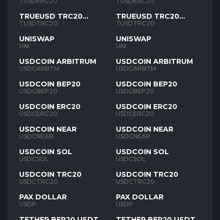
TUSD
TUSD
TUSDERC20
TUSDERC20
TRUEUSD TRC20
TRUEUSD TRC20
TUSD
TUSD
TUSDTRC20
TUSDTRC20
UNISWAP
UNISWAP
UNI
UNI
USDCOIN ARBITRUM
USDCOIN ARBITRUM
USDCARBTM
USDCARBTM
USDCOIN BEP20
USDCOIN BEP20
USDCBEP20
USDCBEP20
USDCOIN ERC20
USDCOIN ERC20
USDCERC20
USDCERC20
USDCOIN NEAR
USDCOIN NEAR
USDCNEAR
USDCNEAR
USDCOIN SOL
USDCOIN SOL
USDCSOL
USDCSOL
USDCOIN TRC20
USDCOIN TRC20
USDCTRC20
USDCTRC20
PAX DOLLAR
PAX DOLLAR
USDP
USDP
TETHER BEP20 USDT
TETHER BEP20 USDT