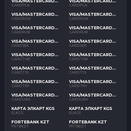
VISA/MASTERCARD
VISA/MASTERCARD
PLN
PLN
CARDPLN
CARDPLN
VISA/MASTERCARD
VISA/MASTERCARD
RON
RON
CARDRON
CARDRON
VISA/MASTERCARD
VISA/MASTERCARD
RUB
RUB
CARDRUB
CARDRUB
VISA/MASTERCARD
VISA/MASTERCARD
SEK
SEK
CARDSEK
CARDSEK
VISA/MASTERCARD
VISA/MASTERCARD
THB
THB
CARDTHB
CARDTHB
VISA/MASTERCARD
VISA/MASTERCARD
TJS
TJS
CARDTJS
CARDTJS
VISA/MASTERCARD
VISA/MASTERCARD
TYR
TYR
CARDTRY
CARDTRY
VISA/MASTERCARD
VISA/MASTERCARD
UAH
UAH
CARDUAH
CARDUAH
КАРТА ЭЛКАРТ KGS
КАРТА ЭЛКАРТ KGS
ELKGS
ELKGS
FORTEBANK KZT
FORTEBANK KZT
FRTBKZT
FRTBKZT