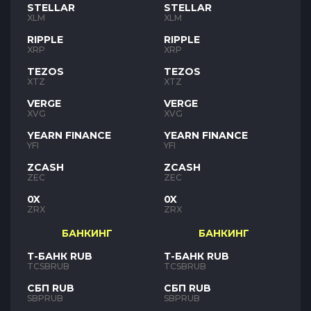
STELLAR
STELLAR
XLM
XLM
RIPPLE
RIPPLE
XRP
XRP
TEZOS
TEZOS
XTZ
XTZ
VERGE
VERGE
XVG
XVG
YEARN FINANCE
YEARN FINANCE
YFI
YFI
ZCASH
ZCASH
ZEC
ZEC
0X
0X
ZRX
ZRX
БАНКИНГ
БАНКИНГ
Т-БАНК RUB
Т-БАНК RUB
TCSBRUB
TCSBRUB
СБП RUB
СБП RUB
SBPRUB
SBPRUB