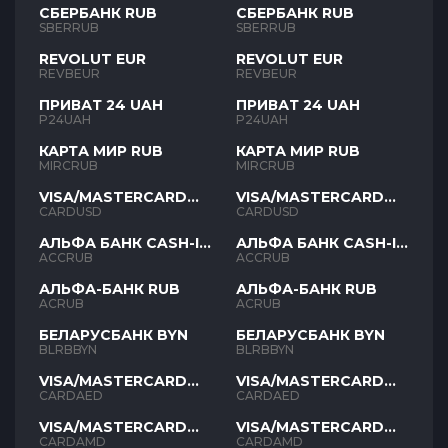
СБЕРБАНК RUB
СБЕРБАНК RUB
SBERRUB
SBERRUB
REVOLUT EUR
REVOLUT EUR
REVBEUR
REVBEUR
ПРИВАТ 24 UAH
ПРИВАТ 24 UAH
P24UAH
P24UAH
КАРТА МИР RUB
КАРТА МИР RUB
MIRCRUB
MIRCRUB
VISA/MASTERCARD
VISA/MASTERCARD
USD
USD
CARDUSD
CARDUSD
АЛЬФА БАНК CASH-IN
АЛЬФА БАНК CASH-IN
RUB
RUB
ACCRUB
ACCRUB
АЛЬФА-БАНК RUB
АЛЬФА-БАНК RUB
ACRUB
ACRUB
БЕЛАРУСБАНК BYN
БЕЛАРУСБАНК BYN
BLRBBYN
BLRBBYN
VISA/MASTERCARD
VISA/MASTERCARD
AED
AED
CARDAED
CARDAED
VISA/MASTERCARD
VISA/MASTERCARD
AMD
AMD
CARDAMD
CARDAMD