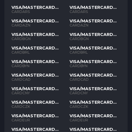
VISA/MASTERCARD
VISA/MASTERCARD
ARS
ARS
CARDARS
CARDARS
VISA/MASTERCARD
VISA/MASTERCARD
AZN
AZN
CARDAZN
CARDAZN
VISA/MASTERCARD
VISA/MASTERCARD
BGN
BGN
CARDBGN
CARDBGN
VISA/MASTERCARD
VISA/MASTERCARD
BRL
BRL
CARDBRL
CARDBRL
VISA/MASTERCARD
VISA/MASTERCARD
BYN
BYN
CARDBYN
CARDBYN
VISA/MASTERCARD
VISA/MASTERCARD
CAD
CAD
CARDCAD
CARDCAD
VISA/MASTERCARD
VISA/MASTERCARD
CNY
CNY
CARDCNY
CARDCNY
VISA/MASTERCARD
VISA/MASTERCARD
CZK
CZK
CARDCZK
CARDCZK
VISA/MASTERCARD
VISA/MASTERCARD
EUR
EUR
CARDEUR
CARDEUR
VISA/MASTERCARD
VISA/MASTERCARD