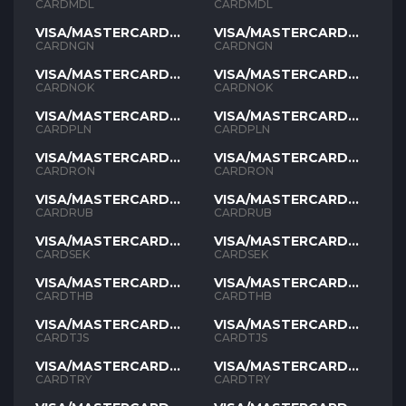
MDL
MDL
CARDMDL
CARDMDL
VISA/MASTERCARD
VISA/MASTERCARD
NGN
NGN
CARDNGN
CARDNGN
VISA/MASTERCARD
VISA/MASTERCARD
NOK
NOK
CARDNOK
CARDNOK
VISA/MASTERCARD
VISA/MASTERCARD
PLN
PLN
CARDPLN
CARDPLN
VISA/MASTERCARD
VISA/MASTERCARD
RON
RON
CARDRON
CARDRON
VISA/MASTERCARD
VISA/MASTERCARD
RUB
RUB
CARDRUB
CARDRUB
VISA/MASTERCARD
VISA/MASTERCARD
SEK
SEK
CARDSEK
CARDSEK
VISA/MASTERCARD
VISA/MASTERCARD
THB
THB
CARDTHB
CARDTHB
VISA/MASTERCARD
VISA/MASTERCARD
TJS
TJS
CARDTJS
CARDTJS
VISA/MASTERCARD
VISA/MASTERCARD
TYR
TYR
CARDTRY
CARDTRY