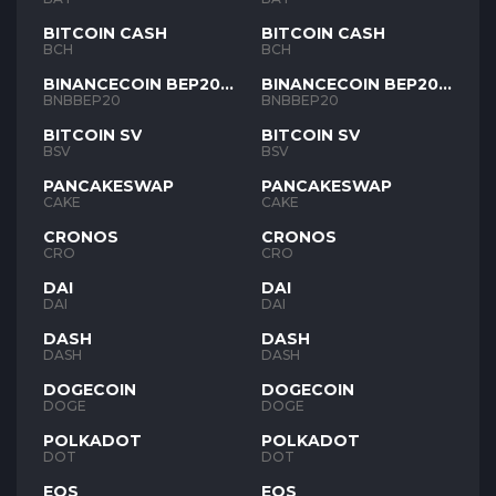
BITCOIN CASH
BITCOIN CASH
BCH
BCH
BINANCECOIN BEP20
BINANCECOIN BEP20
BNB
BNB
BNBBEP20
BNBBEP20
BITCOIN SV
BITCOIN SV
BSV
BSV
PANCAKESWAP
PANCAKESWAP
CAKE
CAKE
CRONOS
CRONOS
CRO
CRO
DAI
DAI
DAI
DAI
DASH
DASH
DASH
DASH
DOGECOIN
DOGECOIN
DOGE
DOGE
POLKADOT
POLKADOT
DOT
DOT
EOS
EOS