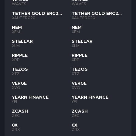
WAVES
WAVES
TETHER GOLD ERC20
TETHER GOLD ERC20
XAUT
XAUT
XAUTERC20
XAUTERC20
NEM
NEM
XEM
XEM
STELLAR
STELLAR
XLM
XLM
RIPPLE
RIPPLE
XRP
XRP
TEZOS
TEZOS
XTZ
XTZ
VERGE
VERGE
XVG
XVG
YEARN FINANCE
YEARN FINANCE
YFI
YFI
ZCASH
ZCASH
ZEC
ZEC
0X
0X
ZRX
ZRX