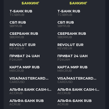
БАНКИНГ
БАНКИНГ
Т-БАНК RUB
Т-БАНК RUB
TCSBRUB
TCSBRUB
СБП RUB
СБП RUB
SBPRUB
SBPRUB
СБЕРБАНК RUB
СБЕРБАНК RUB
SBERRUB
SBERRUB
REVOLUT EUR
REVOLUT EUR
REVBEUR
REVBEUR
ПРИВАТ 24 UAH
ПРИВАТ 24 UAH
P24UAH
P24UAH
КАРТА МИР RUB
КАРТА МИР RUB
MIRCRUB
MIRCRUB
VISA/MASTERCARD
VISA/MASTERCARD
USD
USD
CARDUSD
CARDUSD
АЛЬФА БАНК CASH-IN
АЛЬФА БАНК CASH-IN
RUB
RUB
ACCRUB
ACCRUB
АЛЬФА-БАНК RUB
АЛЬФА-БАНК RUB
ACRUB
ACRUB