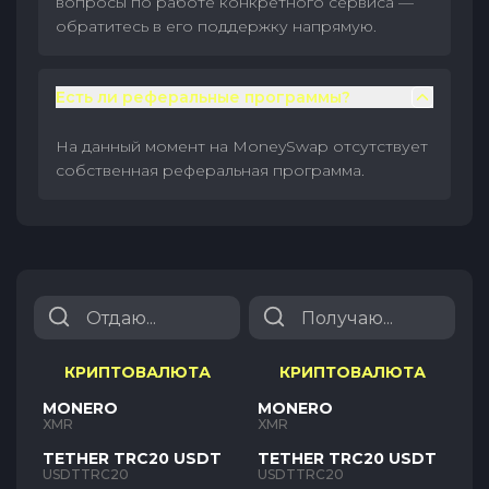
вопросы по работе конкретного сервиса —
обратитесь в его поддержку напрямую.
Есть ли реферальные программы?
На данный момент на MoneySwap отсутствует
собственная реферальная программа.
КРИПТОВАЛЮТА
КРИПТОВАЛЮТА
MONERO
MONERO
XMR
XMR
TETHER TRC20 USDT
TETHER TRC20 USDT
USDTTRC20
USDTTRC20