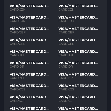
VISA/MASTERCARD
VISA/MASTERCARD
CZK
CZK
CARDCZK
CARDCZK
VISA/MASTERCARD
VISA/MASTERCARD
EUR
EUR
CARDEUR
CARDEUR
VISA/MASTERCARD
VISA/MASTERCARD
GBP
GBP
CARDGBP
CARDGBP
VISA/MASTERCARD
VISA/MASTERCARD
GEL
GEL
CARDGEL
CARDGEL
VISA/MASTERCARD
VISA/MASTERCARD
HUF
HUF
CARDHUF
CARDHUF
VISA/MASTERCARD
VISA/MASTERCARD
IDR
IDR
CARDIDR
CARDIDR
VISA/MASTERCARD
VISA/MASTERCARD
INR
INR
CARDINR
CARDINR
VISA/MASTERCARD
VISA/MASTERCARD
KGS
KGS
CARDKGS
CARDKGS
VISA/MASTERCARD
VISA/MASTERCARD
KZT
KZT
CARDKZT
CARDKZT
VISA/MASTERCARD
VISA/MASTERCARD