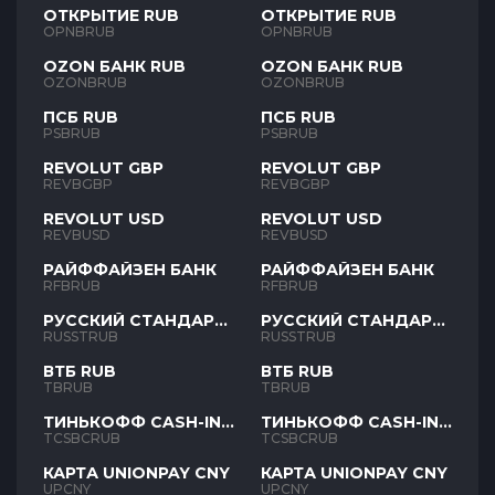
ОТКРЫТИЕ RUB
ОТКРЫТИЕ RUB
OPNBRUB
OPNBRUB
OZON БАНК RUB
OZON БАНК RUB
OZONBRUB
OZONBRUB
ПСБ RUB
ПСБ RUB
PSBRUB
PSBRUB
REVOLUT GBP
REVOLUT GBP
REVBGBP
REVBGBP
REVOLUT USD
REVOLUT USD
REVBUSD
REVBUSD
РАЙФФАЙЗЕН БАНК
РАЙФФАЙЗЕН БАНК
RFBRUB
RFBRUB
РУССКИЙ СТАНДАРТ
РУССКИЙ СТАНДАРТ
RUB
RUB
RUSSTRUB
RUSSTRUB
ВТБ RUB
ВТБ RUB
TBRUB
TBRUB
ТИНЬКОФФ CASH-IN
ТИНЬКОФФ CASH-IN
RUB
RUB
TCSBCRUB
TCSBCRUB
КАРТА UNIONPAY CNY
КАРТА UNIONPAY CNY
UPCNY
UPCNY