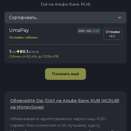
Dai
на
Альфа-Банк RUB
Сортировать...
UmaPay
AML risk:
LOW
Отзывы
0
|
0
|
0
Онлайн-обмен
1
80.1
DAI
ACRUB
Обмен от
62.414
до
11234.478
Показать ещё
Обменяйте Dai (DAI) на Альфа-Банк RUB (ACRUB)
на MoneySwap!
Обменивайте криптовалюты через наш P2P-
сервис без комиссии и по лучшему курсу.