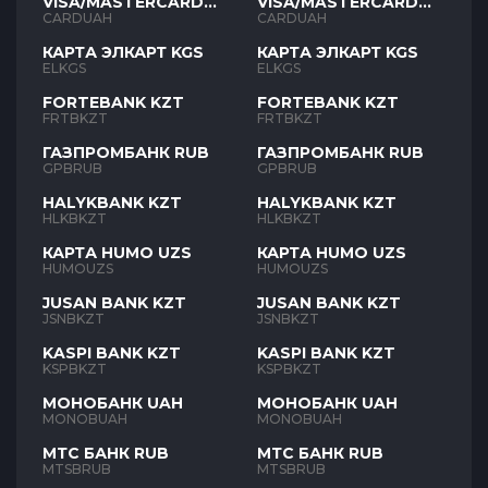
VISA/MASTERCARD
VISA/MASTERCARD
UAH
UAH
CARDUAH
CARDUAH
КАРТА ЭЛКАРТ KGS
КАРТА ЭЛКАРТ KGS
ELKGS
ELKGS
FORTEBANK KZT
FORTEBANK KZT
FRTBKZT
FRTBKZT
ГАЗПРОМБАНК RUB
ГАЗПРОМБАНК RUB
GPBRUB
GPBRUB
HALYKBANK KZT
HALYKBANK KZT
HLKBKZT
HLKBKZT
КАРТА HUMO UZS
КАРТА HUMO UZS
HUMOUZS
HUMOUZS
JUSAN BANK KZT
JUSAN BANK KZT
JSNBKZT
JSNBKZT
KASPI BANK KZT
KASPI BANK KZT
KSPBKZT
KSPBKZT
МОНОБАНК UAH
МОНОБАНК UAH
MONOBUAH
MONOBUAH
МТС БАНК RUB
МТС БАНК RUB
MTSBRUB
MTSBRUB