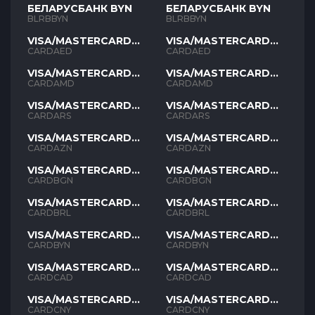
БЕЛАРУСБАНК BYN
БЕЛАРУСБАНК BYN
BLRBBYN
BLRBBYN
VISA/MASTERCARD
VISA/MASTERCARD
AED
AED
CARDAED
CARDAED
VISA/MASTERCARD
VISA/MASTERCARD
AMD
AMD
CARDAMD
CARDAMD
VISA/MASTERCARD
VISA/MASTERCARD
ARS
ARS
CARDARS
CARDARS
VISA/MASTERCARD
VISA/MASTERCARD
AZN
AZN
CARDAZN
CARDAZN
VISA/MASTERCARD
VISA/MASTERCARD
BGN
BGN
CARDBGN
CARDBGN
VISA/MASTERCARD
VISA/MASTERCARD
BRL
BRL
CARDBRL
CARDBRL
VISA/MASTERCARD
VISA/MASTERCARD
BYN
BYN
CARDBYN
CARDBYN
VISA/MASTERCARD
VISA/MASTERCARD
CAD
CAD
CARDCAD
CARDCAD
VISA/MASTERCARD
VISA/MASTERCARD
CNY
CNY
CARDCNY
CARDCNY