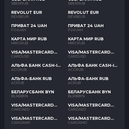
SBERRUB
SBERRUB
REVOLUT EUR
REVOLUT EUR
REVBEUR
REVBEUR
ПРИВАТ 24 UAH
ПРИВАТ 24 UAH
P24UAH
P24UAH
КАРТА МИР RUB
КАРТА МИР RUB
MIRCRUB
MIRCRUB
VISA/MASTERCARD
VISA/MASTERCARD
USD
USD
CARDUSD
CARDUSD
АЛЬФА БАНК CASH-IN
АЛЬФА БАНК CASH-IN
RUB
RUB
ACCRUB
ACCRUB
АЛЬФА-БАНК RUB
АЛЬФА-БАНК RUB
ACRUB
ACRUB
БЕЛАРУСБАНК BYN
БЕЛАРУСБАНК BYN
BLRBBYN
BLRBBYN
VISA/MASTERCARD
VISA/MASTERCARD
AED
AED
CARDAED
CARDAED
VISA/MASTERCARD
VISA/MASTERCARD
AMD
AMD
CARDAMD
CARDAMD