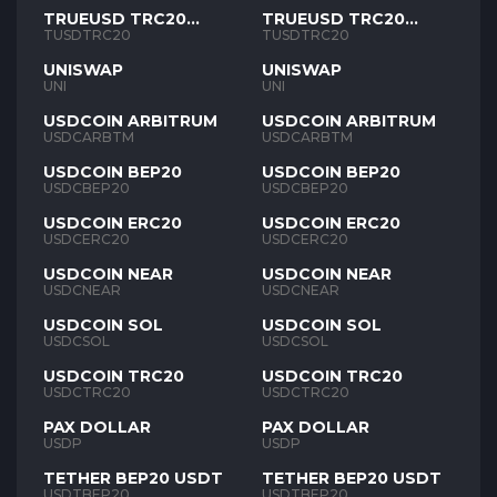
TRUEUSD TRC20
TRUEUSD TRC20
TUSD
TUSD
TUSDTRC20
TUSDTRC20
UNISWAP
UNISWAP
UNI
UNI
USDCOIN ARBITRUM
USDCOIN ARBITRUM
USDCARBTM
USDCARBTM
USDCOIN BEP20
USDCOIN BEP20
USDCBEP20
USDCBEP20
USDCOIN ERC20
USDCOIN ERC20
USDCERC20
USDCERC20
USDCOIN NEAR
USDCOIN NEAR
USDCNEAR
USDCNEAR
USDCOIN SOL
USDCOIN SOL
USDCSOL
USDCSOL
USDCOIN TRC20
USDCOIN TRC20
USDCTRC20
USDCTRC20
PAX DOLLAR
PAX DOLLAR
USDP
USDP
TETHER BEP20 USDT
TETHER BEP20 USDT
USDTBEP20
USDTBEP20