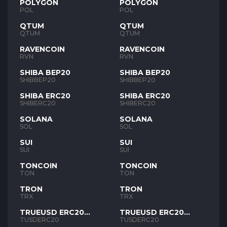
POLYGON
POLYGON
POL
POL
QTUM
QTUM
QTUM
QTUM
RAVENCOIN
RAVENCOIN
RVN
RVN
SHIBA BEP20
SHIBA BEP20
SHIBBEP20
SHIBBEP20
SHIBA ERC20
SHIBA ERC20
SHIBERC20
SHIBERC20
SOLANA
SOLANA
SOL
SOL
SUI
SUI
SUI
SUI
TONCOIN
TONCOIN
TON
TON
TRON
TRON
TRX
TRX
TRUEUSD ERC20
TRUEUSD ERC20
TUSD
TUSD
TUSDERC20
TUSDERC20