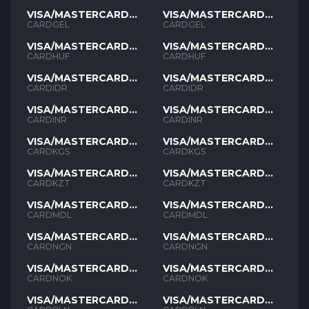
VISA/MASTERCARD
VISA/MASTERCARD
GEL
GEL
CARDGEL
CARDGEL
VISA/MASTERCARD
VISA/MASTERCARD
HUF
HUF
CARDHUF
CARDHUF
VISA/MASTERCARD
VISA/MASTERCARD
IDR
IDR
CARDIDR
CARDIDR
VISA/MASTERCARD
VISA/MASTERCARD
INR
INR
CARDINR
CARDINR
VISA/MASTERCARD
VISA/MASTERCARD
KGS
KGS
CARDKGS
CARDKGS
VISA/MASTERCARD
VISA/MASTERCARD
KZT
KZT
CARDKZT
CARDKZT
VISA/MASTERCARD
VISA/MASTERCARD
MDL
MDL
CARDMDL
CARDMDL
VISA/MASTERCARD
VISA/MASTERCARD
NGN
NGN
CARDNGN
CARDNGN
VISA/MASTERCARD
VISA/MASTERCARD
NOK
NOK
CARDNOK
CARDNOK
VISA/MASTERCARD
VISA/MASTERCARD