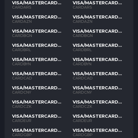
VISA/MASTERCARD
VISA/MASTERCARD
ARS
ARS
CARDARS
CARDARS
VISA/MASTERCARD
VISA/MASTERCARD
AZN
AZN
CARDAZN
CARDAZN
VISA/MASTERCARD
VISA/MASTERCARD
BGN
BGN
CARDBGN
CARDBGN
VISA/MASTERCARD
VISA/MASTERCARD
BRL
BRL
CARDBRL
CARDBRL
VISA/MASTERCARD
VISA/MASTERCARD
BYN
BYN
CARDBYN
CARDBYN
VISA/MASTERCARD
VISA/MASTERCARD
CAD
CAD
CARDCAD
CARDCAD
VISA/MASTERCARD
VISA/MASTERCARD
CNY
CNY
CARDCNY
CARDCNY
VISA/MASTERCARD
VISA/MASTERCARD
CZK
CZK
CARDCZK
CARDCZK
VISA/MASTERCARD
VISA/MASTERCARD
EUR
EUR
CARDEUR
CARDEUR
VISA/MASTERCARD
VISA/MASTERCARD
GBP
GBP
CARDGBP
CARDGBP