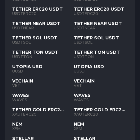
TETHER ERC20 USDT
TETHER ERC20 USDT
USDTERC20
USDTERC20
TETHER NEAR USDT
TETHER NEAR USDT
USDTNEAR
USDTNEAR
TETHER SOL USDT
TETHER SOL USDT
USDTSOL
USDTSOL
TETHER TON USDT
TETHER TON USDT
USDTTON
USDTTON
UTOPIA USD
UTOPIA USD
UUSD
UUSD
VECHAIN
VECHAIN
VET
VET
WAVES
WAVES
WAVES
WAVES
TETHER GOLD ERC20
TETHER GOLD ERC20
XAUT
XAUT
XAUTERC20
XAUTERC20
NEM
NEM
XEM
XEM
STELLAR
STELLAR