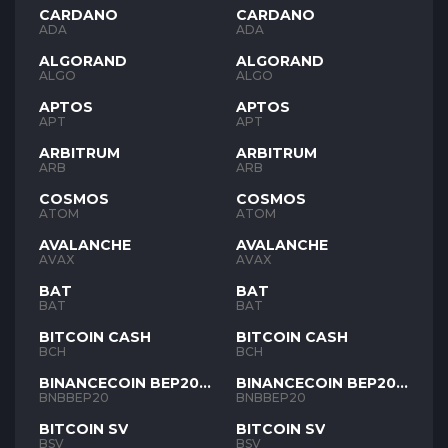
CARDANO
CARDANO
ADA
ADA
ALGORAND
ALGORAND
ALGO
ALGO
APTOS
APTOS
APT
APT
ARBITRUM
ARBITRUM
ARB
ARB
COSMOS
COSMOS
ATOM
ATOM
AVALANCHE
AVALANCHE
AVAX
AVAX
BAT
BAT
BAT
BAT
BITCOIN CASH
BITCOIN CASH
BCH
BCH
BINANCECOIN BEP20
BINANCECOIN BEP20
BNB
BNB
BNBBEP20
BNBBEP20
BITCOIN SV
BITCOIN SV
BSV
BSV