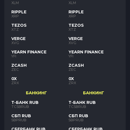
XLM
XLM
RIPPLE
RIPPLE
XRP
XRP
TEZOS
TEZOS
XTZ
XTZ
VERGE
VERGE
XVG
XVG
YEARN FINANCE
YEARN FINANCE
YFI
YFI
ZCASH
ZCASH
ZEC
ZEC
0X
0X
ZRX
ZRX
БАНКИНГ
БАНКИНГ
Т-БАНК RUB
Т-БАНК RUB
TCSBRUB
TCSBRUB
СБП RUB
СБП RUB
SBPRUB
SBPRUB
СБЕРБАНК RUB
СБЕРБАНК RUB