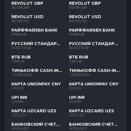
REVOLUT GBP
REVOLUT GBP
REVBGBP
REVBGBP
REVOLUT USD
REVOLUT USD
REVBUSD
REVBUSD
РАЙФФАЙЗЕН БАНК
РАЙФФАЙЗЕН БАНК
RFBRUB
RFBRUB
РУССКИЙ СТАНДАРТ
РУССКИЙ СТАНДАРТ
RUB
RUB
RUSSTRUB
RUSSTRUB
ВТБ RUB
ВТБ RUB
TBRUB
TBRUB
ТИНЬКОФФ CASH-IN
ТИНЬКОФФ CASH-IN
RUB
RUB
TCSBCRUB
TCSBCRUB
КАРТА UNIONPAY CNY
КАРТА UNIONPAY CNY
UPCNY
UPCNY
UPI INR
UPI INR
UPIINR
UPIINR
КАРТА UZCARD UZS
КАРТА UZCARD UZS
UZCUZS
UZCUZS
БАНКОВСКИЙ СЧЕТ
БАНКОВСКИЙ СЧЕТ
AED
AED
WIREAED
WIREAED