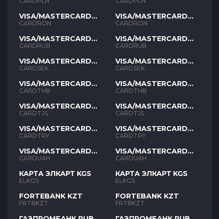
PLN
PLN
CARDPLN
CARDPLN
VISA/MASTERCARD
VISA/MASTERCARD
RON
RON
CARDRON
CARDRON
VISA/MASTERCARD
VISA/MASTERCARD
RUB
RUB
CARDRUB
CARDRUB
VISA/MASTERCARD
VISA/MASTERCARD
SEK
SEK
CARDSEK
CARDSEK
VISA/MASTERCARD
VISA/MASTERCARD
THB
THB
CARDTHB
CARDTHB
VISA/MASTERCARD
VISA/MASTERCARD
TJS
TJS
CARDTJS
CARDTJS
VISA/MASTERCARD
VISA/MASTERCARD
TYR
TYR
CARDTRY
CARDTRY
VISA/MASTERCARD
VISA/MASTERCARD
UAH
UAH
CARDUAH
CARDUAH
КАРТА ЭЛКАРТ KGS
КАРТА ЭЛКАРТ KGS
ELKGS
ELKGS
FORTEBANK KZT
FORTEBANK KZT
FRTBKZT
FRTBKZT
ГАЗПРОМБАНК RUB
ГАЗПРОМБАНК RUB