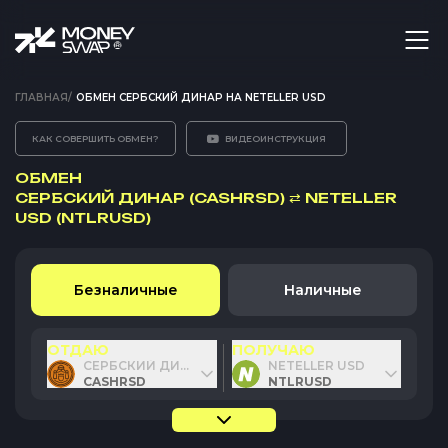
ГЛАВНАЯ
/
ОБМЕН СЕРБСКИЙ ДИНАР НА NETELLER USD
КАК СОВЕРШИТЬ ОБМЕН?
ВИДЕОИНСТРУКЦИЯ
ОБМЕН
СЕРБСКИЙ ДИНАР (CASHRSD)
⇄
NETELLER
USD (NTLRUSD)
Безналичные
Наличные
ОТДАЮ
ПОЛУЧАЮ
СЕРБСКИЙ ДИНАР
NETELLER USD
CASHRSD
NTLRUSD