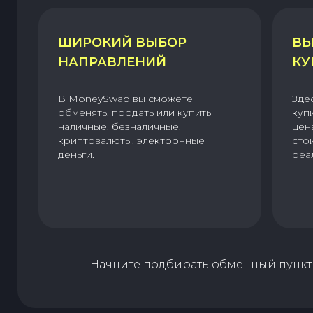
ШИРОКИЙ ВЫБОР
ВЫ
НАПРАВЛЕНИЙ
КУ
В MoneySwap вы сможете
Зде
обменять, продать или купить
куп
наличные, безналичные,
цен
криптовалюты, электронные
сто
деньги.
реа
Начните подбирать обменный пункт 