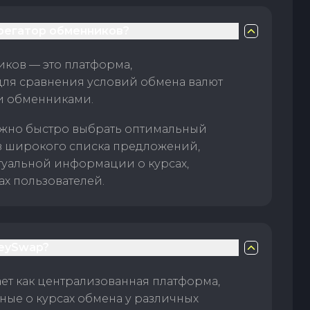
грегатор обменников?
ков — это платформа,
для сравнения условий обмена валют
и обменниками.
жно быстро выбрать оптимальный
з широкого списка предложений,
туальной информации о курсах,
ах пользователей.
eySwap?
т как централизованная платформа,
ые о курсах обмена у различных