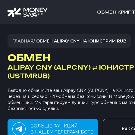
ОБМЕН КРИП
ГЛАВНАЯ
/
ОБМЕН ALIPAY CNY НА ЮНИСТРИМ RUB
ОБМЕН
ALIPAY CNY (ALPCNY)
⇄
ЮНИСТР
(USTMRUB)
Выгодно обменяйте ваш Alipay CNY (ALPCNY) на Юнист
через наш сервис P2P-обмена без комиссии. В MoneySw
обменники. Мы гарантируем лучший курс обмена с макс
безопасностью сделки.
БОЛЬШЕ ФУНКЦИЙ
КАК С
В НАШЕМ ТЕЛЕГРАМ-БОТЕ