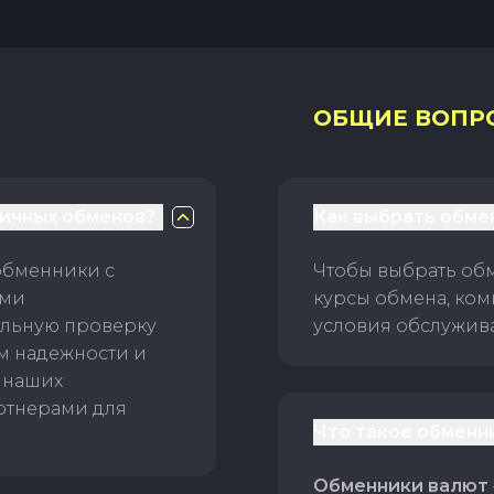
ОБЩИЕ ВОПР
личных обменов?
Как выбрать обме
обменники с
Чтобы выбрать об
ами
курсы обмена, ком
ельную проверку
условия обслужив
ам надежности и
 наших
ртнерами для
Что такое обменн
Обменники валют