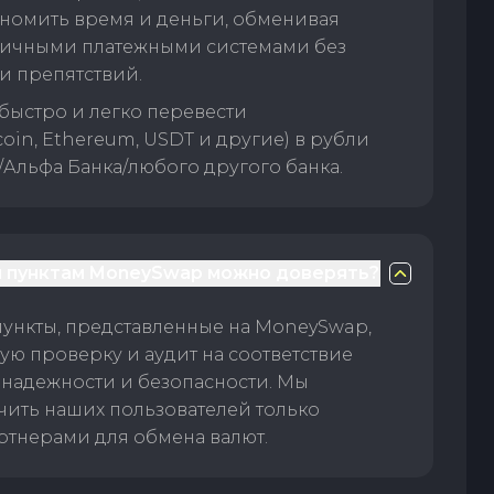
номить время и деньги, обменивая
личными платежными системами без
и препятствий.
быстро и легко перевести
oin, Ethereum, USDT и другие) в рубли
/Альфа Банка/любого другого банка.
 пунктам MoneySwap можно доверять?
пункты, представленные на MoneySwap,
ую проверку и аудит на соответствие
 надежности и безопасности. Мы
чить наших пользователей только
тнерами для обмена валют.