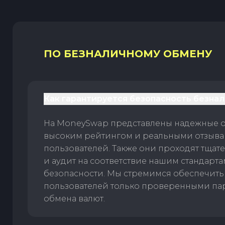
ПО БЕЗНАЛИЧНОМУ ОБМЕНУ
Как гарантируется безопасность безна
На MoneySwap представлены надежные 
высоким рейтингом и реальными отзыв
пользователей. Также они проходят тщат
и аудит на соответствие нашим стандарт
безопасности. Мы стремимся обеспечить
пользователей только проверенными па
обмена валют.