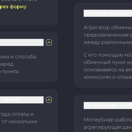
рез форму
Для чего нужен а
Агрегатор обменни
предназначенная 
?
между различным
С его помощью мо
ика и способа
обменный пункт и
перед
основываясь на ак
пункта.
комиссиях и отзыв
 обмен?
Как работает Mon
тода оплаты и
MoneySwap работае
 от нескольких
агрегирующая данн