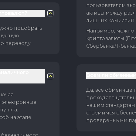
пользователям эко
активы между раз
птовалют?
лишних комиссий 
нужно подобрать
Например, можно 
 нужную
криптовалюты (Bitc
о переводу.
Сбербанка/Т-банка
зналичного
Всем ли обменным
Да, все обменные 
лючая
проходят тщательн
и электронные
нашим стандартам
пункта.
стремимся обеспе
об на этапе
проверенными пар
б безналичного