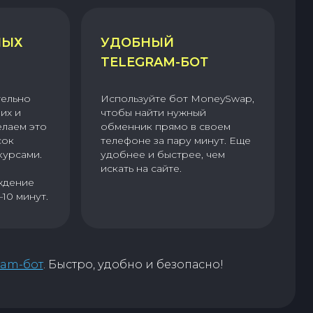
НЫХ
УДОБНЫЙ
TELEGRAM-БОТ
тельно
Используйте бот MoneySwap,
их и
чтобы найти нужный
елаем это
обменник прямо в своем
сок
телефоне за пару минут. Еще
курсами.
удобнее и быстрее, чем
искать на сайте.
ждение
–10 минут.
ram-бот
. Быстро, удобно и безопасно!