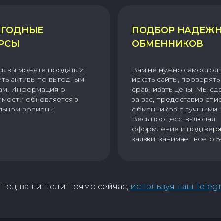
ГОДНЫЕ
ПОДБОР НАДЕЖ
РСЫ
ОБМЕННИКОВ
сь вы можете продать и
Вам не нужно самостоя
ить активы по выгодным
искать сайты, проверять 
ам. Информация о
сравнивать цены. Мы сд
имости обновляется в
за вас, предоставив спи
льном времени.
обменников с лучшими 
Весь процесс, включая
оформление и подтвер
заявки, занимает всего 5
под ваши цели прямо сейчас,
используя наш Teleg