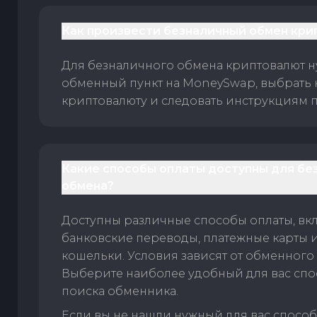
Как произвести безналичный обмен кри
Для безналичного обмена криптовалют 
обменный пункт на MoneySwap, выбрать
криптовалюту и следовать инструкциям п
Какие способы оплаты доступны для бе
обмена?
Доступны различные способы оплаты, вк
банковские переводы, платежные карты 
кошельки. Условия зависят от обменного 
Выберите наиболее удобный для вас спос
поиска обменника.
Если вы не нашли нужный для вас спосо