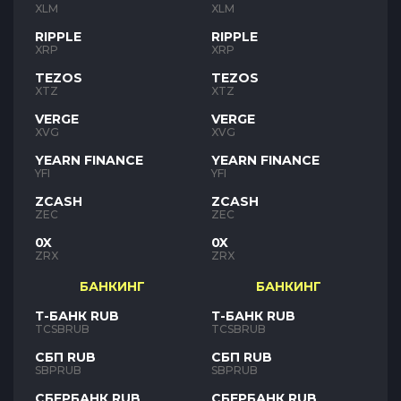
XLM
XLM
RIPPLE
RIPPLE
XRP
XRP
TEZOS
TEZOS
XTZ
XTZ
VERGE
VERGE
XVG
XVG
YEARN FINANCE
YEARN FINANCE
YFI
YFI
ZCASH
ZCASH
ZEC
ZEC
0X
0X
ZRX
ZRX
БАНКИНГ
БАНКИНГ
Т-БАНК RUB
Т-БАНК RUB
TCSBRUB
TCSBRUB
СБП RUB
СБП RUB
SBPRUB
SBPRUB
СБЕРБАНК RUB
СБЕРБАНК RUB