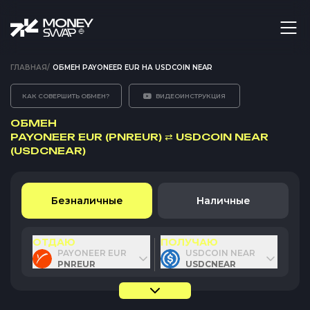
ГЛАВНАЯ
/
ОБМЕН PAYONEER EUR НА USDCOIN NEAR
КАК СОВЕРШИТЬ ОБМЕН?
ВИДЕОИНСТРУКЦИЯ
ОБМЕН
PAYONEER EUR (PNREUR)
⇄
USDCOIN NEAR
(USDCNEAR)
Безналичные
Наличные
ОТДАЮ
ПОЛУЧАЮ
PAYONEER EUR
USDCOIN NEAR
PNREUR
USDCNEAR