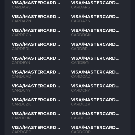
VISA/MASTERCARD
VISA/MASTERCARD
ARS
ARS
CARDARS
CARDARS
VISA/MASTERCARD
VISA/MASTERCARD
AZN
AZN
CARDAZN
CARDAZN
VISA/MASTERCARD
VISA/MASTERCARD
BGN
BGN
CARDBGN
CARDBGN
VISA/MASTERCARD
VISA/MASTERCARD
BRL
BRL
CARDBRL
CARDBRL
VISA/MASTERCARD
VISA/MASTERCARD
BYN
BYN
CARDBYN
CARDBYN
VISA/MASTERCARD
VISA/MASTERCARD
CAD
CAD
CARDCAD
CARDCAD
VISA/MASTERCARD
VISA/MASTERCARD
CNY
CNY
CARDCNY
CARDCNY
VISA/MASTERCARD
VISA/MASTERCARD
CZK
CZK
CARDCZK
CARDCZK
VISA/MASTERCARD
VISA/MASTERCARD
EUR
EUR
CARDEUR
CARDEUR
VISA/MASTERCARD
VISA/MASTERCARD
GBP
GBP
CARDGBP
CARDGBP