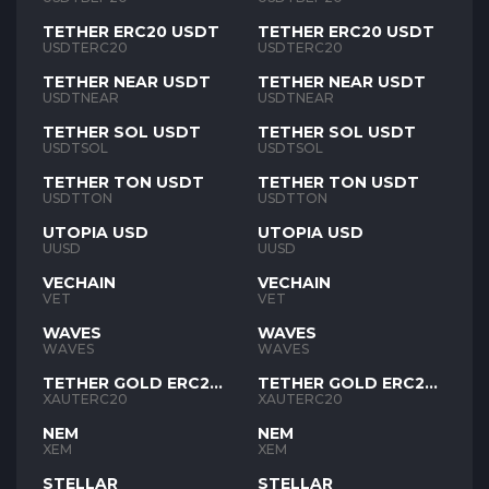
TETHER ERC20 USDT
TETHER ERC20 USDT
USDTERC20
USDTERC20
TETHER NEAR USDT
TETHER NEAR USDT
USDTNEAR
USDTNEAR
TETHER SOL USDT
TETHER SOL USDT
USDTSOL
USDTSOL
TETHER TON USDT
TETHER TON USDT
USDTTON
USDTTON
UTOPIA USD
UTOPIA USD
UUSD
UUSD
VECHAIN
VECHAIN
VET
VET
WAVES
WAVES
WAVES
WAVES
TETHER GOLD ERC20
TETHER GOLD ERC20
XAUT
XAUT
XAUTERC20
XAUTERC20
NEM
NEM
XEM
XEM
STELLAR
STELLAR