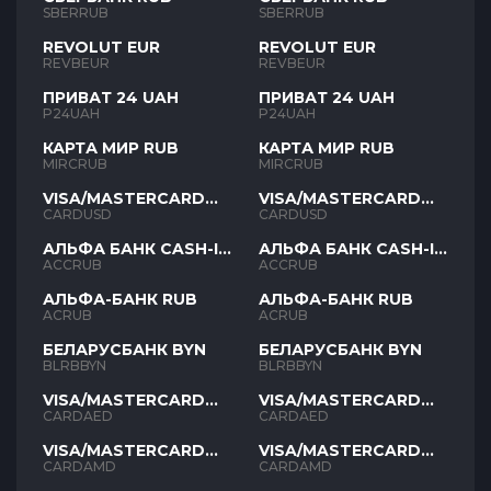
SBERRUB
SBERRUB
REVOLUT EUR
REVOLUT EUR
REVBEUR
REVBEUR
ПРИВАТ 24 UAH
ПРИВАТ 24 UAH
P24UAH
P24UAH
КАРТА МИР RUB
КАРТА МИР RUB
MIRCRUB
MIRCRUB
VISA/MASTERCARD
VISA/MASTERCARD
USD
USD
CARDUSD
CARDUSD
АЛЬФА БАНК CASH-IN
АЛЬФА БАНК CASH-IN
RUB
RUB
ACCRUB
ACCRUB
АЛЬФА-БАНК RUB
АЛЬФА-БАНК RUB
ACRUB
ACRUB
БЕЛАРУСБАНК BYN
БЕЛАРУСБАНК BYN
BLRBBYN
BLRBBYN
VISA/MASTERCARD
VISA/MASTERCARD
AED
AED
CARDAED
CARDAED
VISA/MASTERCARD
VISA/MASTERCARD
AMD
AMD
CARDAMD
CARDAMD