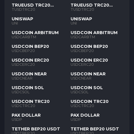
TRUEUSD TRC20
TRUEUSD TRC20
TUSD
TUSD
TUSDTRC20
TUSDTRC20
UNISWAP
UNISWAP
UNI
UNI
USDCOIN ARBITRUM
USDCOIN ARBITRUM
USDCARBTM
USDCARBTM
USDCOIN BEP20
USDCOIN BEP20
USDCBEP20
USDCBEP20
USDCOIN ERC20
USDCOIN ERC20
USDCERC20
USDCERC20
USDCOIN NEAR
USDCOIN NEAR
USDCNEAR
USDCNEAR
USDCOIN SOL
USDCOIN SOL
USDCSOL
USDCSOL
USDCOIN TRC20
USDCOIN TRC20
USDCTRC20
USDCTRC20
PAX DOLLAR
PAX DOLLAR
USDP
USDP
TETHER BEP20 USDT
TETHER BEP20 USDT
USDTBEP20
USDTBEP20