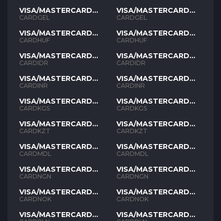
VISA/MASTERCARD
VISA/MASTERCARD
GEL
GEL
CARDGEL
CARDGEL
VISA/MASTERCARD
VISA/MASTERCARD
HUF
HUF
CARDHUF
CARDHUF
VISA/MASTERCARD
VISA/MASTERCARD
IDR
IDR
CARDIDR
CARDIDR
VISA/MASTERCARD
VISA/MASTERCARD
INR
INR
CARDINR
CARDINR
VISA/MASTERCARD
VISA/MASTERCARD
KGS
KGS
CARDKGS
CARDKGS
VISA/MASTERCARD
VISA/MASTERCARD
KZT
KZT
CARDKZT
CARDKZT
VISA/MASTERCARD
VISA/MASTERCARD
MDL
MDL
CARDMDL
CARDMDL
VISA/MASTERCARD
VISA/MASTERCARD
NGN
NGN
CARDNGN
CARDNGN
VISA/MASTERCARD
VISA/MASTERCARD
NOK
NOK
CARDNOK
CARDNOK
VISA/MASTERCARD
VISA/MASTERCARD