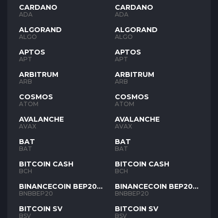
CARDANO
CARDANO
ADA
ADA
ALGORAND
ALGORAND
ALGO
ALGO
APTOS
APTOS
APT
APT
ARBITRUM
ARBITRUM
ARB
ARB
COSMOS
COSMOS
ATOM
ATOM
AVALANCHE
AVALANCHE
AVAX
AVAX
BAT
BAT
BAT
BAT
BITCOIN CASH
BITCOIN CASH
BCH
BCH
BINANCECOIN BEP20
BINANCECOIN BEP20
BNB
BNB
BNBBEP20
BNBBEP20
BITCOIN SV
BITCOIN SV
BSV
BSV