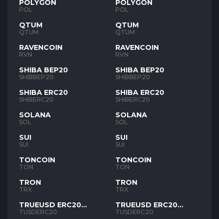
POLYGON
POLYGON
POL
POL
QTUM
QTUM
QTUM
QTUM
RAVENCOIN
RAVENCOIN
RVN
RVN
SHIBA BEP20
SHIBA BEP20
SHIBBEP20
SHIBBEP20
SHIBA ERC20
SHIBA ERC20
SHIBERC20
SHIBERC20
SOLANA
SOLANA
SOL
SOL
SUI
SUI
SUI
SUI
TONCOIN
TONCOIN
TON
TON
TRON
TRON
TRX
TRX
TRUEUSD ERC20
TRUEUSD ERC20
TUSD
TUSD
TUSDERC20
TUSDERC20