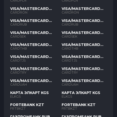
PLN
PLN
CARDPLN
CARDPLN
VISA/MASTERCARD
VISA/MASTERCARD
RON
RON
CARDRON
CARDRON
VISA/MASTERCARD
VISA/MASTERCARD
RUB
RUB
CARDRUB
CARDRUB
VISA/MASTERCARD
VISA/MASTERCARD
SEK
SEK
CARDSEK
CARDSEK
VISA/MASTERCARD
VISA/MASTERCARD
THB
THB
CARDTHB
CARDTHB
VISA/MASTERCARD
VISA/MASTERCARD
TJS
TJS
CARDTJS
CARDTJS
VISA/MASTERCARD
VISA/MASTERCARD
TYR
TYR
CARDTRY
CARDTRY
VISA/MASTERCARD
VISA/MASTERCARD
UAH
UAH
CARDUAH
CARDUAH
КАРТА ЭЛКАРТ KGS
КАРТА ЭЛКАРТ KGS
ELKGS
ELKGS
FORTEBANK KZT
FORTEBANK KZT
FRTBKZT
FRTBKZT
ГАЗПРОМБАНК RUB
ГАЗПРОМБАНК RUB