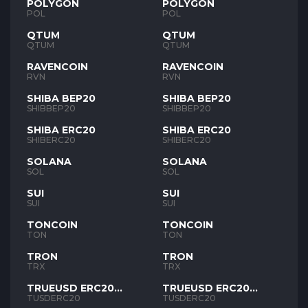
POLYGON
POLYGON
POL
POL
QTUM
QTUM
QTUM
QTUM
RAVENCOIN
RAVENCOIN
RVN
RVN
SHIBA BEP20
SHIBA BEP20
SHIBBEP20
SHIBBEP20
SHIBA ERC20
SHIBA ERC20
SHIBERC20
SHIBERC20
SOLANA
SOLANA
SOL
SOL
SUI
SUI
SUI
SUI
TONCOIN
TONCOIN
TON
TON
TRON
TRON
TRX
TRX
TRUEUSD ERC20
TRUEUSD ERC20
TUSD
TUSD
TUSDERC20
TUSDERC20