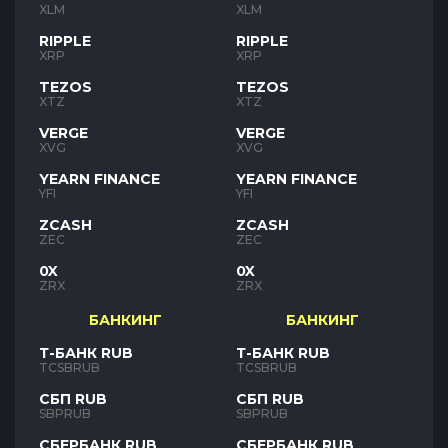
XLM
XLM
RIPPLE
RIPPLE
XRP
XRP
TEZOS
TEZOS
XTZ
XTZ
VERGE
VERGE
XVG
XVG
YEARN FINANCE
YEARN FINANCE
YFI
YFI
ZCASH
ZCASH
ZEC
ZEC
0X
0X
ZRX
ZRX
БАНКИНГ
БАНКИНГ
Т-БАНК RUB
Т-БАНК RUB
TCSBRUB
TCSBRUB
СБП RUB
СБП RUB
SBPRUB
SBPRUB
СБЕРБАНК RUB
СБЕРБАНК RUB