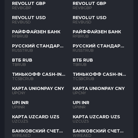
REVOLUT GBP
REVOLUT GBP
REVBGBP
REVBGBP
REVOLUT USD
REVOLUT USD
REVBUSD
REVBUSD
РАЙФФАЙЗЕН БАНК
РАЙФФАЙЗЕН БАНК
RFBRUB
RFBRUB
РУССКИЙ СТАНДАРТ
РУССКИЙ СТАНДАРТ
RUB
RUB
RUSSTRUB
RUSSTRUB
ВТБ RUB
ВТБ RUB
TBRUB
TBRUB
ТИНЬКОФФ CASH-IN
ТИНЬКОФФ CASH-IN
RUB
RUB
TCSBCRUB
TCSBCRUB
КАРТА UNIONPAY CNY
КАРТА UNIONPAY CNY
UPCNY
UPCNY
UPI INR
UPI INR
UPIINR
UPIINR
КАРТА UZCARD UZS
КАРТА UZCARD UZS
UZCUZS
UZCUZS
БАНКОВСКИЙ СЧЕТ
БАНКОВСКИЙ СЧЕТ
AED
AED
WIREAED
WIREAED