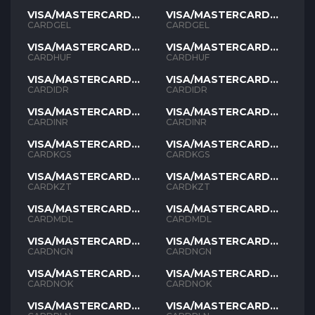
VISA/MASTERCARD
VISA/MASTERCARD
GEL
GEL
CARDGEL
CARDGEL
VISA/MASTERCARD
VISA/MASTERCARD
HUF
HUF
CARDHUF
CARDHUF
VISA/MASTERCARD
VISA/MASTERCARD
IDR
IDR
CARDIDR
CARDIDR
VISA/MASTERCARD
VISA/MASTERCARD
INR
INR
CARDINR
CARDINR
VISA/MASTERCARD
VISA/MASTERCARD
KGS
KGS
CARDKGS
CARDKGS
VISA/MASTERCARD
VISA/MASTERCARD
KZT
KZT
CARDKZT
CARDKZT
VISA/MASTERCARD
VISA/MASTERCARD
MDL
MDL
CARDMDL
CARDMDL
VISA/MASTERCARD
VISA/MASTERCARD
NGN
NGN
CARDNGN
CARDNGN
VISA/MASTERCARD
VISA/MASTERCARD
NOK
NOK
CARDNOK
CARDNOK
VISA/MASTERCARD
VISA/MASTERCARD