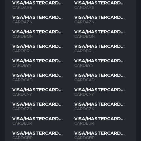
VISA/MASTERCARD
VISA/MASTERCARD
ARS
ARS
CARDARS
CARDARS
VISA/MASTERCARD
VISA/MASTERCARD
AZN
AZN
CARDAZN
CARDAZN
VISA/MASTERCARD
VISA/MASTERCARD
BGN
BGN
CARDBGN
CARDBGN
VISA/MASTERCARD
VISA/MASTERCARD
BRL
BRL
CARDBRL
CARDBRL
VISA/MASTERCARD
VISA/MASTERCARD
BYN
BYN
CARDBYN
CARDBYN
VISA/MASTERCARD
VISA/MASTERCARD
CAD
CAD
CARDCAD
CARDCAD
VISA/MASTERCARD
VISA/MASTERCARD
CNY
CNY
CARDCNY
CARDCNY
VISA/MASTERCARD
VISA/MASTERCARD
CZK
CZK
CARDCZK
CARDCZK
VISA/MASTERCARD
VISA/MASTERCARD
EUR
EUR
CARDEUR
CARDEUR
VISA/MASTERCARD
VISA/MASTERCARD
GBP
GBP
CARDGBP
CARDGBP