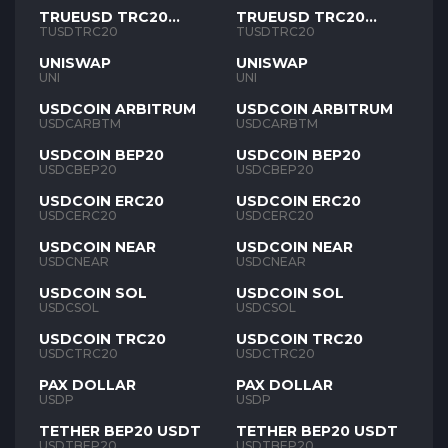
TRUEUSD TRC20
TRUEUSD TRC20
TUSD
TUSD
TUSDTRC20
TUSDTRC20
UNISWAP
UNISWAP
UNI
UNI
USDCOIN ARBITRUM
USDCOIN ARBITRUM
USDCARBTM
USDCARBTM
USDCOIN BEP20
USDCOIN BEP20
USDCBEP20
USDCBEP20
USDCOIN ERC20
USDCOIN ERC20
USDCERC20
USDCERC20
USDCOIN NEAR
USDCOIN NEAR
USDCNEAR
USDCNEAR
USDCOIN SOL
USDCOIN SOL
USDCSOL
USDCSOL
USDCOIN TRC20
USDCOIN TRC20
USDCTRC20
USDCTRC20
PAX DOLLAR
PAX DOLLAR
USDP
USDP
TETHER BEP20 USDT
TETHER BEP20 USDT
USDTBEP20
USDTBEP20