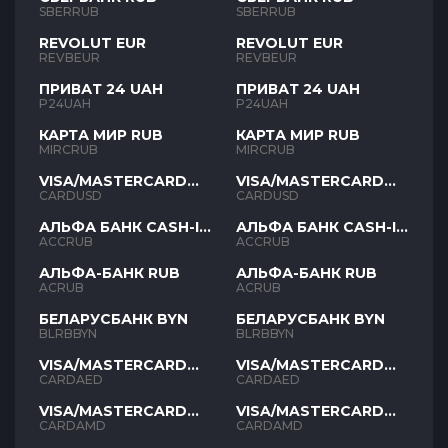
SBERRUB
SBERRUB
REVOLUT EUR
REVOLUT EUR
REVBEUR
REVBEUR
ПРИВАТ 24 UAH
ПРИВАТ 24 UAH
P24UAH
P24UAH
КАРТА МИР RUB
КАРТА МИР RUB
MIRCRUB
MIRCRUB
VISA/MASTERCARD
VISA/MASTERCARD
USD
USD
CARDUSD
CARDUSD
АЛЬФА БАНК CASH-IN
АЛЬФА БАНК CASH-IN
RUB
RUB
ACCRUB
ACCRUB
АЛЬФА-БАНК RUB
АЛЬФА-БАНК RUB
ACRUB
ACRUB
БЕЛАРУСБАНК BYN
БЕЛАРУСБАНК BYN
BLRBBYN
BLRBBYN
VISA/MASTERCARD
VISA/MASTERCARD
AED
AED
CARDAED
CARDAED
VISA/MASTERCARD
VISA/MASTERCARD
AMD
AMD
CARDAMD
CARDAMD