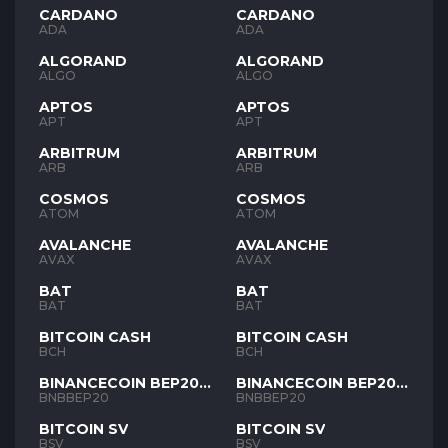
CARDANO
CARDANO
ADA
ADA
ALGORAND
ALGORAND
ALGO
ALGO
APTOS
APTOS
APT
APT
ARBITRUM
ARBITRUM
ARB
ARB
COSMOS
COSMOS
ATOM
ATOM
AVALANCHE
AVALANCHE
AVAX
AVAX
BAT
BAT
BAT
BAT
BITCOIN CASH
BITCOIN CASH
BCH
BCH
BINANCECOIN BEP20
BINANCECOIN BEP20
BNB
BNB
BNBBEP20
BNBBEP20
BITCOIN SV
BITCOIN SV
BSV
BSV