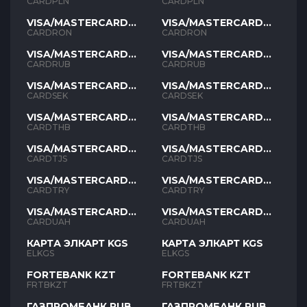
PLN
PLN
CARDPLN
CARDPLN
VISA/MASTERCARD
VISA/MASTERCARD
RON
RON
CARDRON
CARDRON
VISA/MASTERCARD
VISA/MASTERCARD
RUB
RUB
CARDRUB
CARDRUB
VISA/MASTERCARD
VISA/MASTERCARD
SEK
SEK
CARDSEK
CARDSEK
VISA/MASTERCARD
VISA/MASTERCARD
THB
THB
CARDTHB
CARDTHB
VISA/MASTERCARD
VISA/MASTERCARD
TJS
TJS
CARDTJS
CARDTJS
VISA/MASTERCARD
VISA/MASTERCARD
TYR
TYR
CARDTRY
CARDTRY
VISA/MASTERCARD
VISA/MASTERCARD
UAH
UAH
CARDUAH
CARDUAH
КАРТА ЭЛКАРТ KGS
КАРТА ЭЛКАРТ KGS
ELKGS
ELKGS
FORTEBANK KZT
FORTEBANK KZT
FRTBKZT
FRTBKZT
ГАЗПРОМБАНК RUB
ГАЗПРОМБАНК RUB