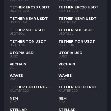
TETHER ERC20 USDT
TETHER ERC20 USDT
USDTERC20
USDTERC20
TETHER NEAR USDT
TETHER NEAR USDT
USDTNEAR
USDTNEAR
TETHER SOL USDT
TETHER SOL USDT
USDTSOL
USDTSOL
TETHER TON USDT
TETHER TON USDT
USDTTON
USDTTON
UTOPIA USD
UTOPIA USD
UUSD
UUSD
VECHAIN
VECHAIN
VET
VET
WAVES
WAVES
WAVES
WAVES
TETHER GOLD ERC20
TETHER GOLD ERC20
XAUT
XAUT
XAUTERC20
XAUTERC20
NEM
NEM
XEM
XEM
STELLAR
STELLAR