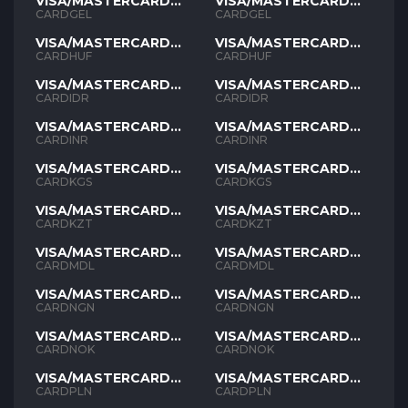
VISA/MASTERCARD
VISA/MASTERCARD
GEL
GEL
CARDGEL
CARDGEL
VISA/MASTERCARD
VISA/MASTERCARD
HUF
HUF
CARDHUF
CARDHUF
VISA/MASTERCARD
VISA/MASTERCARD
IDR
IDR
CARDIDR
CARDIDR
VISA/MASTERCARD
VISA/MASTERCARD
INR
INR
CARDINR
CARDINR
VISA/MASTERCARD
VISA/MASTERCARD
KGS
KGS
CARDKGS
CARDKGS
VISA/MASTERCARD
VISA/MASTERCARD
KZT
KZT
CARDKZT
CARDKZT
VISA/MASTERCARD
VISA/MASTERCARD
MDL
MDL
CARDMDL
CARDMDL
VISA/MASTERCARD
VISA/MASTERCARD
NGN
NGN
CARDNGN
CARDNGN
VISA/MASTERCARD
VISA/MASTERCARD
NOK
NOK
CARDNOK
CARDNOK
VISA/MASTERCARD
VISA/MASTERCARD
PLN
PLN
CARDPLN
CARDPLN