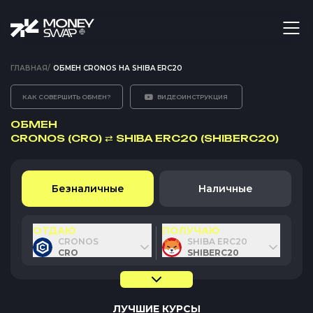
ГЛАВНАЯ
/
ОБМЕН CRONOS НА SHIBA ERC20
КАК СОВЕРШИТЬ ОБМЕН?
ВИДЕОИНСТРУКЦИЯ
ОБМЕН
CRONOS (CRO)
⇄
SHIBA ERC20 (SHIBERC20)
Безналичные
Наличные
ОТДАЮ
ПОЛУЧАЮ
CRONOS
SHIBA ERC20
CRO
SHIBERC20
ЛУЧШИЕ КУРСЫ