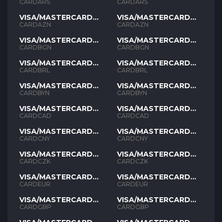
ARS
ARS
CARDARS
CARDARS
VISA/MASTERCARD
VISA/MASTERCARD
AZN
AZN
CARDAZN
CARDAZN
VISA/MASTERCARD
VISA/MASTERCARD
BGN
BGN
CARDBGN
CARDBGN
VISA/MASTERCARD
VISA/MASTERCARD
BRL
BRL
CARDBRL
CARDBRL
VISA/MASTERCARD
VISA/MASTERCARD
BYN
BYN
CARDBYN
CARDBYN
VISA/MASTERCARD
VISA/MASTERCARD
CAD
CAD
CARDCAD
CARDCAD
VISA/MASTERCARD
VISA/MASTERCARD
CNY
CNY
CARDCNY
CARDCNY
VISA/MASTERCARD
VISA/MASTERCARD
CZK
CZK
CARDCZK
CARDCZK
VISA/MASTERCARD
VISA/MASTERCARD
EUR
EUR
CARDEUR
CARDEUR
VISA/MASTERCARD
VISA/MASTERCARD
GBP
GBP
CARDGBP
CARDGBP