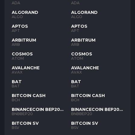
ADA
ADA
ALGORAND
ALGORAND
ALGO
ALGO
APTOS
APTOS
APT
APT
ARBITRUM
ARBITRUM
ARB
ARB
COSMOS
COSMOS
ATOM
ATOM
AVALANCHE
AVALANCHE
AVAX
AVAX
BAT
BAT
BAT
BAT
BITCOIN CASH
BITCOIN CASH
BCH
BCH
BINANCECOIN BEP20
BINANCECOIN BEP20
BNB
BNB
BNBBEP20
BNBBEP20
BITCOIN SV
BITCOIN SV
BSV
BSV