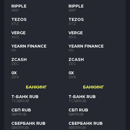
RIPPLE
RIPPLE
XRP
XRP
TEZOS
TEZOS
XTZ
XTZ
VERGE
VERGE
XVG
XVG
YEARN FINANCE
YEARN FINANCE
YFI
YFI
ZCASH
ZCASH
ZEC
ZEC
0X
0X
ZRX
ZRX
БАНКИНГ
БАНКИНГ
Т-БАНК RUB
Т-БАНК RUB
TCSBRUB
TCSBRUB
СБП RUB
СБП RUB
SBPRUB
SBPRUB
СБЕРБАНК RUB
СБЕРБАНК RUB
SBERRUB
SBERRUB