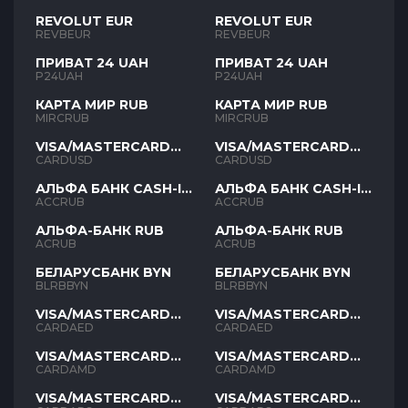
REVOLUT EUR
REVOLUT EUR
REVBEUR
REVBEUR
ПРИВАТ 24 UAH
ПРИВАТ 24 UAH
P24UAH
P24UAH
КАРТА МИР RUB
КАРТА МИР RUB
MIRCRUB
MIRCRUB
VISA/MASTERCARD
VISA/MASTERCARD
USD
USD
CARDUSD
CARDUSD
АЛЬФА БАНК CASH-IN
АЛЬФА БАНК CASH-IN
RUB
RUB
ACCRUB
ACCRUB
АЛЬФА-БАНК RUB
АЛЬФА-БАНК RUB
ACRUB
ACRUB
БЕЛАРУСБАНК BYN
БЕЛАРУСБАНК BYN
BLRBBYN
BLRBBYN
VISA/MASTERCARD
VISA/MASTERCARD
AED
AED
CARDAED
CARDAED
VISA/MASTERCARD
VISA/MASTERCARD
AMD
AMD
CARDAMD
CARDAMD
VISA/MASTERCARD
VISA/MASTERCARD