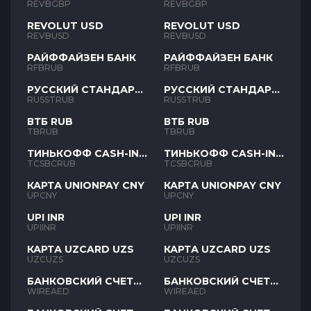
REVBGBP
REVBGBP
REVOLUT USD
REVOLUT USD
REVBUSD
REVBUSD
РАЙФФАЙЗЕН БАНК
РАЙФФАЙЗЕН БАНК
RFBRUB
RFBRUB
РУССКИЙ СТАНДАРТ
РУССКИЙ СТАНДАРТ
RUB
RUB
RUSSTRUB
RUSSTRUB
ВТБ RUB
ВТБ RUB
TBRUB
TBRUB
ТИНЬКОФФ CASH-IN
ТИНЬКОФФ CASH-IN
RUB
RUB
TCSBCRUB
TCSBCRUB
КАРТА UNIONPAY CNY
КАРТА UNIONPAY CNY
UPCNY
UPCNY
UPI INR
UPI INR
UPIINR
UPIINR
КАРТА UZCARD UZS
КАРТА UZCARD UZS
UZCUZS
UZCUZS
БАНКОВСКИЙ СЧЕТ
БАНКОВСКИЙ СЧЕТ
AED
AED
WIREAED
WIREAED