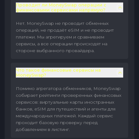
Проводит ли MoneySwap операции с
финансовыми сервисами напрямую?
Нет. MoneySwap не проводит обменных
операций, не продаёт eSIM и не проводит
платежи. Мы агрегируем и сравниваем
сервисы, а все операции происходят на
стороне выбранного провайдера.
Что такое финансовые сервисы на
MoneySwap?
Помимо агрегатора обменников, MoneySwap
собирает рейтинги проверенных финансовых
сервисов: виртуальные карты иностранных
банков, eSIM для путешествий и агенты для
международных платежей. Каждый сервис
проходит базовую проверку перед
добавлением в листинг.