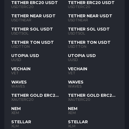
TETHER ERC20 USDT
TETHER ERC20 USDT
USDTERC20
USDTERC20
TETHER NEAR USDT
TETHER NEAR USDT
USDTNEAR
USDTNEAR
TETHER SOL USDT
TETHER SOL USDT
USDTSOL
USDTSOL
TETHER TON USDT
TETHER TON USDT
USDTTON
USDTTON
UTOPIA USD
UTOPIA USD
UUSD
UUSD
VECHAIN
VECHAIN
VET
VET
WAVES
WAVES
WAVES
WAVES
TETHER GOLD ERC20
TETHER GOLD ERC20
XAUT
XAUT
XAUTERC20
XAUTERC20
NEM
NEM
XEM
XEM
STELLAR
STELLAR
XLM
XLM