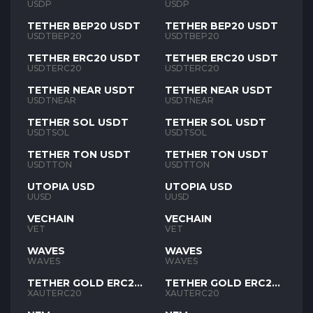
USDP
USDP
TETHER BEP20 USDT
TETHER BEP20 USDT
USDTBEP20
USDTBEP20
TETHER ERC20 USDT
TETHER ERC20 USDT
USDTERC20
USDTERC20
TETHER NEAR USDT
TETHER NEAR USDT
USDTNEAR
USDTNEAR
TETHER SOL USDT
TETHER SOL USDT
USDTSOL
USDTSOL
TETHER TON USDT
TETHER TON USDT
USDTTON
USDTTON
UTOPIA USD
UTOPIA USD
UUSD
UUSD
VECHAIN
VECHAIN
VET
VET
WAVES
WAVES
WAVES
WAVES
TETHER GOLD ERC20
TETHER GOLD ERC20
XAUT
XAUT
XAUTERC20
XAUTERC20