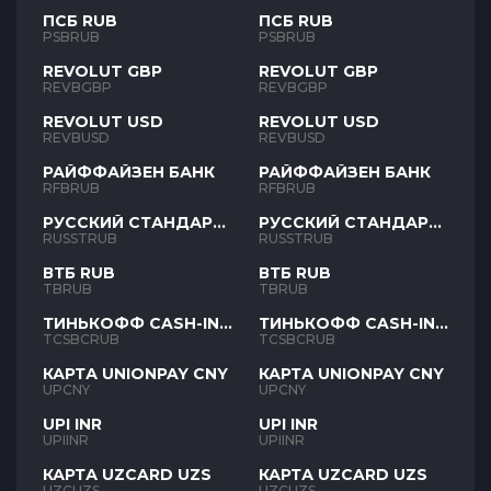
ПСБ RUB
ПСБ RUB
PSBRUB
PSBRUB
REVOLUT GBP
REVOLUT GBP
REVBGBP
REVBGBP
REVOLUT USD
REVOLUT USD
REVBUSD
REVBUSD
РАЙФФАЙЗЕН БАНК
РАЙФФАЙЗЕН БАНК
RFBRUB
RFBRUB
РУССКИЙ СТАНДАРТ
РУССКИЙ СТАНДАРТ
RUB
RUB
RUSSTRUB
RUSSTRUB
ВТБ RUB
ВТБ RUB
TBRUB
TBRUB
ТИНЬКОФФ CASH-IN
ТИНЬКОФФ CASH-IN
RUB
RUB
TCSBCRUB
TCSBCRUB
КАРТА UNIONPAY CNY
КАРТА UNIONPAY CNY
UPCNY
UPCNY
UPI INR
UPI INR
UPIINR
UPIINR
КАРТА UZCARD UZS
КАРТА UZCARD UZS
UZCUZS
UZCUZS