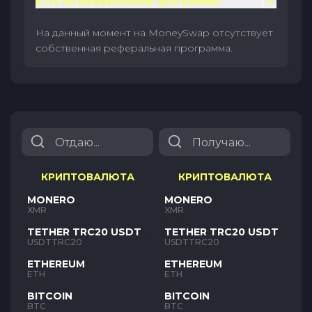
Есть ли реферальные программы?
На данный момент на MoneySwap отсутствует
собственная реферальная программа.
КРИПТОВАЛЮТА
КРИПТОВАЛЮТА
MONERO
MONERO
XMR
XMR
TETHER TRC20 USDT
TETHER TRC20 USDT
USDTTRC20
USDTTRC20
ETHEREUM
ETHEREUM
ETH
ETH
BITCOIN
BITCOIN
BTC
BTC