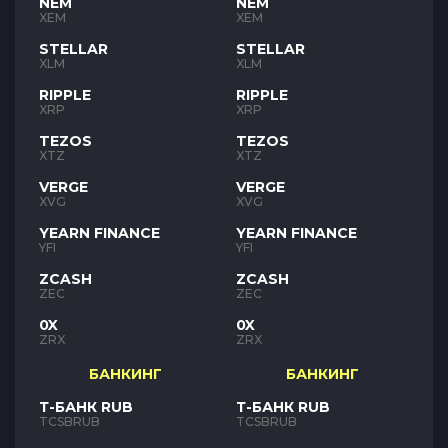
NEM
NEM
XEM
XEM
STELLAR
STELLAR
XLM
XLM
RIPPLE
RIPPLE
XRP
XRP
TEZOS
TEZOS
XTZ
XTZ
VERGE
VERGE
XVG
XVG
YEARN FINANCE
YEARN FINANCE
YFI
YFI
ZCASH
ZCASH
ZEC
ZEC
0X
0X
ZRX
ZRX
БАНКИНГ
БАНКИНГ
Т-БАНК RUB
Т-БАНК RUB
TCSBRUB
TCSBRUB