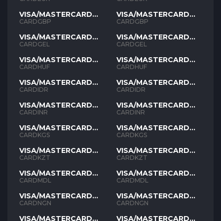
VISA/MASTERCARD
VISA/MASTERCARD
GBP
GBP
CARDGBP
CARDGBP
VISA/MASTERCARD
VISA/MASTERCARD
GEL
GEL
CARDGEL
CARDGEL
VISA/MASTERCARD
VISA/MASTERCARD
HUF
HUF
CARDHUF
CARDHUF
VISA/MASTERCARD
VISA/MASTERCARD
IDR
IDR
CARDIDR
CARDIDR
VISA/MASTERCARD
VISA/MASTERCARD
INR
INR
CARDINR
CARDINR
VISA/MASTERCARD
VISA/MASTERCARD
KGS
KGS
CARDKGS
CARDKGS
VISA/MASTERCARD
VISA/MASTERCARD
KZT
KZT
CARDKZT
CARDKZT
VISA/MASTERCARD
VISA/MASTERCARD
MDL
MDL
CARDMDL
CARDMDL
VISA/MASTERCARD
VISA/MASTERCARD
NGN
NGN
CARDNGN
CARDNGN
VISA/MASTERCARD
VISA/MASTERCARD