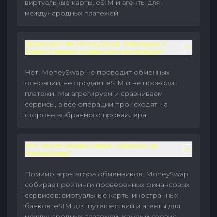
виртуальные карты, eSIM и агенты для
международных платежей.
Проводит ли MoneySwap операции с
финансовыми сервисами напрямую?
Нет. MoneySwap не проводит обменных
операций, не продаёт eSIM и не проводит
платежи. Мы агрегируем и сравниваем
сервисы, а все операции происходят на
стороне выбранного провайдера.
Что такое финансовые сервисы на
MoneySwap?
Помимо агрегатора обменников, MoneySwap
собирает рейтинги проверенных финансовых
сервисов: виртуальные карты иностранных
банков, eSIM для путешествий и агенты для
международных платежей. Каждый сервис