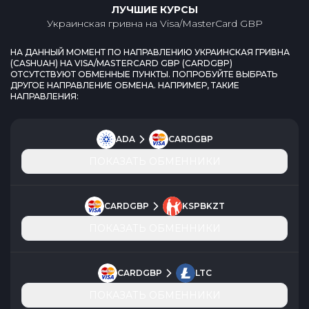
ЛУЧШИЕ КУРСЫ
Украинская гривна
на
Visa/MasterCard GBP
НА ДАННЫЙ МОМЕНТ ПО НАПРАВЛЕНИЮ
УКРАИНСКАЯ ГРИВНА
(
CASHUAH
) НА
VISA/MASTERCARD GBP
(
CARDGBP
)
ОТСУТСТВУЮТ ОБМЕННЫЕ ПУНКТЫ. ПОПРОБУЙТЕ ВЫБРАТЬ
ДРУГОЕ НАПРАВЛЕНИЕ ОБМЕНА. НАПРИМЕР, ТАКИЕ
НАПРАВЛЕНИЯ:
ADA
CARDGBP
ПОКАЗАТЬ ОБМЕННИКИ
CARDGBP
KSPBKZT
ПОКАЗАТЬ ОБМЕННИКИ
CARDGBP
LTC
ПОКАЗАТЬ ОБМЕННИКИ