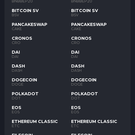
BNB
BNB
BNBBEP20
BNBBEP20
BITCOIN SV
BITCOIN SV
BSV
BSV
PANCAKESWAP
PANCAKESWAP
CAKE
CAKE
CRONOS
CRONOS
CRO
CRO
DAI
DAI
DAI
DAI
DASH
DASH
DASH
DASH
DOGECOIN
DOGECOIN
DOGE
DOGE
POLKADOT
POLKADOT
DOT
DOT
EOS
EOS
EOS
EOS
ETHEREUM CLASSIC
ETHEREUM CLASSIC
ETC
ETC