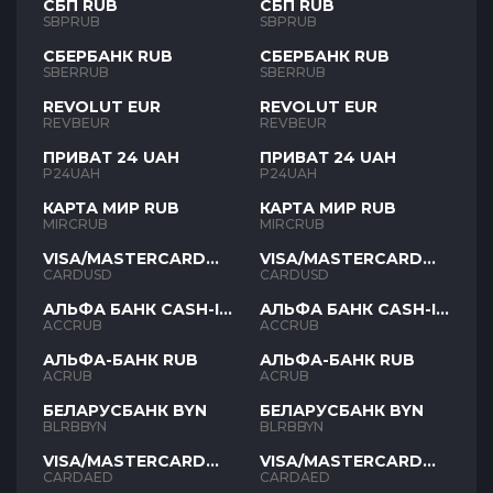
СБП RUB
СБП RUB
SBPRUB
SBPRUB
СБЕРБАНК RUB
СБЕРБАНК RUB
SBERRUB
SBERRUB
REVOLUT EUR
REVOLUT EUR
REVBEUR
REVBEUR
ПРИВАТ 24 UAH
ПРИВАТ 24 UAH
P24UAH
P24UAH
КАРТА МИР RUB
КАРТА МИР RUB
MIRCRUB
MIRCRUB
VISA/MASTERCARD
VISA/MASTERCARD
USD
USD
CARDUSD
CARDUSD
АЛЬФА БАНК CASH-IN
АЛЬФА БАНК CASH-IN
RUB
RUB
ACCRUB
ACCRUB
АЛЬФА-БАНК RUB
АЛЬФА-БАНК RUB
ACRUB
ACRUB
БЕЛАРУСБАНК BYN
БЕЛАРУСБАНК BYN
BLRBBYN
BLRBBYN
VISA/MASTERCARD
VISA/MASTERCARD
AED
AED
CARDAED
CARDAED