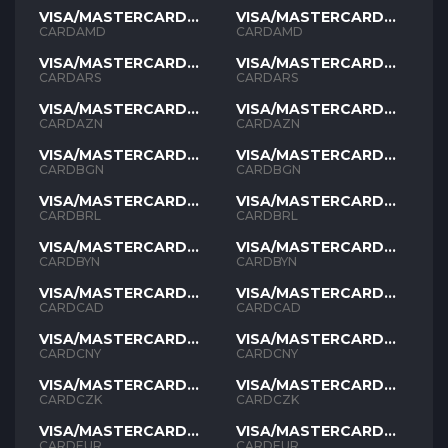
VISA/MASTERCARD
VISA/MASTERCARD
AMD
AMD
CARDAMD
CARDAMD
VISA/MASTERCARD
VISA/MASTERCARD
ARS
ARS
CARDARS
CARDARS
VISA/MASTERCARD
VISA/MASTERCARD
AZN
AZN
CARDAZN
CARDAZN
VISA/MASTERCARD
VISA/MASTERCARD
BGN
BGN
CARDBGN
CARDBGN
VISA/MASTERCARD
VISA/MASTERCARD
BRL
BRL
CARDBRL
CARDBRL
VISA/MASTERCARD
VISA/MASTERCARD
BYN
BYN
CARDBYN
CARDBYN
VISA/MASTERCARD
VISA/MASTERCARD
CAD
CAD
CARDCAD
CARDCAD
VISA/MASTERCARD
VISA/MASTERCARD
CNY
CNY
CARDCNY
CARDCNY
VISA/MASTERCARD
VISA/MASTERCARD
CZK
CZK
CARDCZK
CARDCZK
VISA/MASTERCARD
VISA/MASTERCARD
EUR
EUR
CARDEUR
CARDEUR