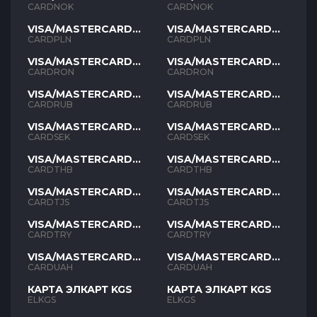
NOK
NOK
CARDNOK
CARDNOK
VISA/MASTERCARD
VISA/MASTERCARD
PLN
PLN
CARDPLN
CARDPLN
VISA/MASTERCARD
VISA/MASTERCARD
RON
RON
CARDRON
CARDRON
VISA/MASTERCARD
VISA/MASTERCARD
RUB
RUB
CARDRUB
CARDRUB
VISA/MASTERCARD
VISA/MASTERCARD
SEK
SEK
CARDSEK
CARDSEK
VISA/MASTERCARD
VISA/MASTERCARD
THB
THB
CARDTHB
CARDTHB
VISA/MASTERCARD
VISA/MASTERCARD
TJS
TJS
CARDTJS
CARDTJS
VISA/MASTERCARD
VISA/MASTERCARD
TYR
TYR
CARDTRY
CARDTRY
VISA/MASTERCARD
VISA/MASTERCARD
UAH
UAH
CARDUAH
CARDUAH
КАРТА ЭЛКАРТ KGS
КАРТА ЭЛКАРТ KGS
ELKGS
ELKGS