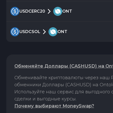
USDCERC20
ONT
USDCSOL
ONT
Обменяйте Доллары (CASHUSD) на Ont
Обменивайте криптовалюты через наш P
обменники Доллары (CASHUSD) на Ontolo
Используйте наш сервис для выгодного
сделки и выгодные курсы.
Почему выбирают MoneySwap?