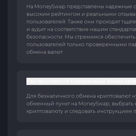
На MoneySwap представлены надежные 
высоким рейтингом и реальными отзыв
пользователей. Также они проходят тщат
и аудит на соответствие нашим стандарт
безопасности. Мы стремимся обеспечить
пользователей только проверенными па
обмена валют.
Как произвести безналичный обмен кри
Для безналичного обмена криптовалют 
обменный пункт на MoneySwap, выбрать
криптовалюту и следовать инструкциям п