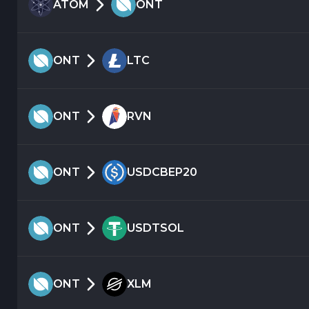
ATOM
ONT
ONT
LTC
ONT
RVN
ONT
USDCBEP20
ONT
USDTSOL
ONT
XLM