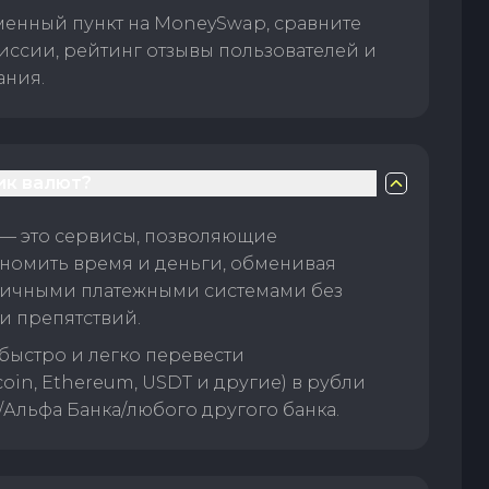
менный пункт на MoneySwap, сравните
иссии, рейтинг отзывы пользователей и
ания.
ик валют?
— это сервисы, позволяющие
номить время и деньги, обменивая
личными платежными системами без
и препятствий.
быстро и легко перевести
oin, Ethereum, USDT и другие) в рубли
/Альфа Банка/любого другого банка.