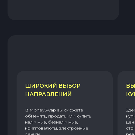
ШИРОКИЙ ВЫБОР
ВЫ
НАПРАВЛЕНИЙ
КУ
В MoneySwap вы сможете
Зде
обменять, продать или купить
куп
наличные, безналичные,
цен
криптовалюты, электронные
сто
деньги.
реа