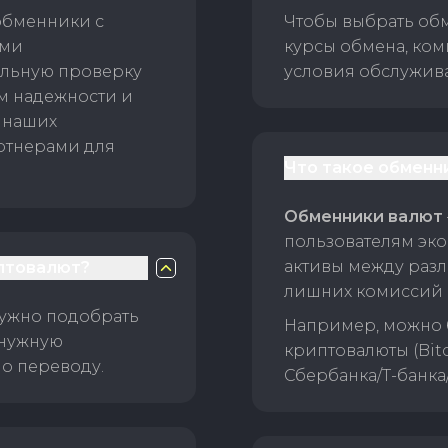
обменники с
Чтобы выбрать об
ами
курсы обмена, ком
ельную проверку
условия обслужив
ам надежности и
 наших
ртнерами для
Что такое обменн
Обменники валют
пользователям эко
активы между раз
птовалют?
лишних комиссий 
нужно подобрать
Например, можно 
 нужную
криптовалюты (Bitc
о переводу.
Сбербанка/Т-банка