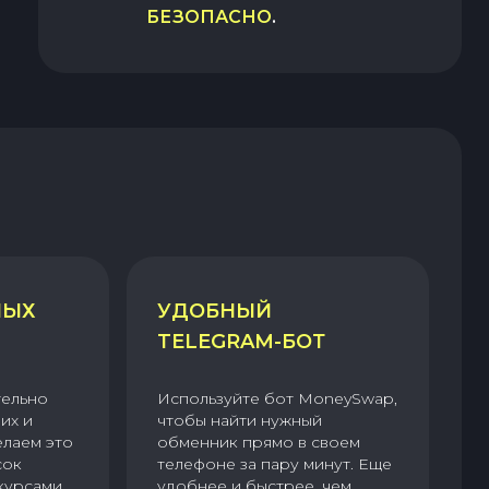
БЕЗОПАСНО
.
НЫХ
УДОБНЫЙ
TELEGRAM-БОТ
тельно
Используйте бот MoneySwap,
их и
чтобы найти нужный
елаем это
обменник прямо в своем
сок
телефоне за пару минут. Еще
курсами.
удобнее и быстрее, чем