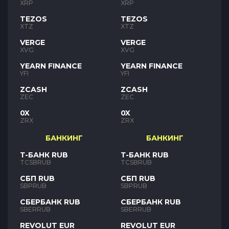
XRP
XRP
TEZOS
TEZOS
XTZ
XTZ
VERGE
VERGE
XVG
XVG
YEARN FINANCE
YEARN FINANCE
YFI
YFI
ZCASH
ZCASH
ZEC
ZEC
0X
0X
ZRX
ZRX
БАНКИНГ
БАНКИНГ
Т-БАНК RUB
Т-БАНК RUB
TCSBRUB
TCSBRUB
СБП RUB
СБП RUB
SBPRUB
SBPRUB
СБЕРБАНК RUB
СБЕРБАНК RUB
SBERRUB
SBERRUB
REVOLUT EUR
REVOLUT EUR