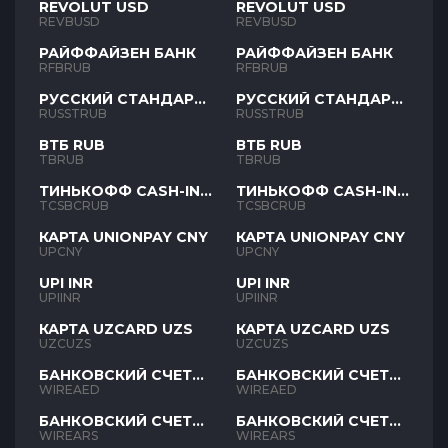
REVOLUT USD
REVOLUT USD
REVBUSD
REVBUSD
РАЙФФАЙЗЕН БАНК
РАЙФФАЙЗЕН БАНК
RFBRUB
RFBRUB
РУССКИЙ СТАНДАРТ
РУССКИЙ СТАНДАРТ
RUB
RUB
RUSSTRUB
RUSSTRUB
ВТБ RUB
ВТБ RUB
TBRUB
TBRUB
ТИНЬКОФФ CASH-IN
ТИНЬКОФФ CASH-IN
RUB
RUB
TCSBCRUB
TCSBCRUB
КАРТА UNIONPAY CNY
КАРТА UNIONPAY CNY
UPCNY
UPCNY
UPI INR
UPI INR
UPIINR
UPIINR
КАРТА UZCARD UZS
КАРТА UZCARD UZS
UZCUZS
UZCUZS
БАНКОВСКИЙ СЧЕТ
БАНКОВСКИЙ СЧЕТ
AED
AED
WIREAED
WIREAED
БАНКОВСКИЙ СЧЕТ
БАНКОВСКИЙ СЧЕТ
ARS
ARS
WIREARS
WIREARS