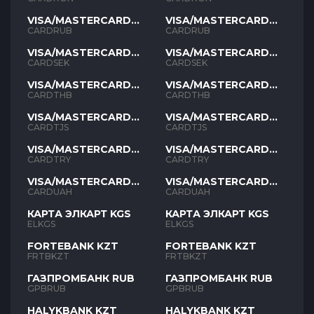
VISA/MASTERCARD
VISA/MASTERCARD
RUB
RUB
CARDRUB
CARDRUB
VISA/MASTERCARD
VISA/MASTERCARD
SEK
SEK
CARDSEK
CARDSEK
VISA/MASTERCARD
VISA/MASTERCARD
THB
THB
CARDTHB
CARDTHB
VISA/MASTERCARD
VISA/MASTERCARD
TJS
TJS
CARDTJS
CARDTJS
VISA/MASTERCARD
VISA/MASTERCARD
TYR
TYR
CARDTRY
CARDTRY
VISA/MASTERCARD
VISA/MASTERCARD
UAH
UAH
CARDUAH
CARDUAH
КАРТА ЭЛКАРТ KGS
КАРТА ЭЛКАРТ KGS
ELKGS
ELKGS
FORTEBANK KZT
FORTEBANK KZT
FRTBKZT
FRTBKZT
ГАЗПРОМБАНК RUB
ГАЗПРОМБАНК RUB
GPBRUB
GPBRUB
HALYKBANK KZT
HALYKBANK KZT