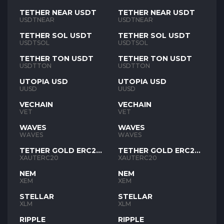
TETHER NEAR USDT
TETHER NEAR USDT
USDTNEAR
USDTNEAR
TETHER SOL USDT
TETHER SOL USDT
USDTSOL
USDTSOL
TETHER TON USDT
TETHER TON USDT
USDTTON
USDTTON
UTOPIA USD
UTOPIA USD
UUSD
UUSD
VECHAIN
VECHAIN
VET
VET
WAVES
WAVES
WAVES
WAVES
TETHER GOLD ERC20
TETHER GOLD ERC20
XAUT
XAUT
XAUTERC20
XAUTERC20
NEM
NEM
XEM
XEM
STELLAR
STELLAR
XLM
XLM
RIPPLE
RIPPLE