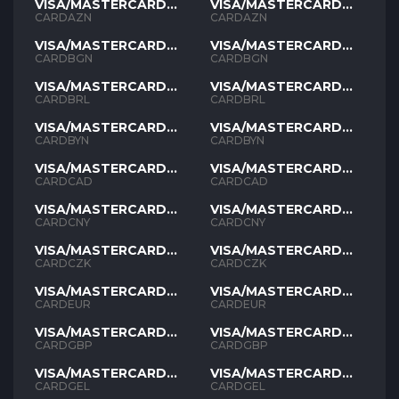
VISA/MASTERCARD
VISA/MASTERCARD
AZN
AZN
CARDAZN
CARDAZN
VISA/MASTERCARD
VISA/MASTERCARD
BGN
BGN
CARDBGN
CARDBGN
VISA/MASTERCARD
VISA/MASTERCARD
BRL
BRL
CARDBRL
CARDBRL
VISA/MASTERCARD
VISA/MASTERCARD
BYN
BYN
CARDBYN
CARDBYN
VISA/MASTERCARD
VISA/MASTERCARD
CAD
CAD
CARDCAD
CARDCAD
VISA/MASTERCARD
VISA/MASTERCARD
CNY
CNY
CARDCNY
CARDCNY
VISA/MASTERCARD
VISA/MASTERCARD
CZK
CZK
CARDCZK
CARDCZK
VISA/MASTERCARD
VISA/MASTERCARD
EUR
EUR
CARDEUR
CARDEUR
VISA/MASTERCARD
VISA/MASTERCARD
GBP
GBP
CARDGBP
CARDGBP
VISA/MASTERCARD
VISA/MASTERCARD
GEL
GEL
CARDGEL
CARDGEL