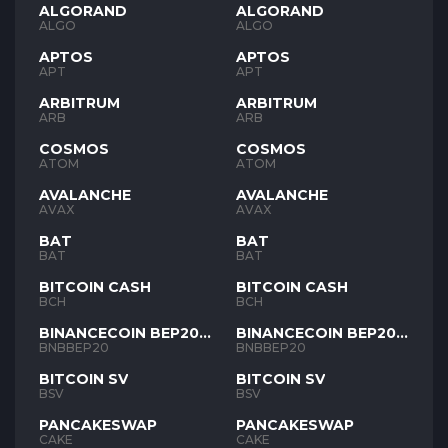
ALGORAND
ALGORAND
ALGO
ALGO
APTOS
APTOS
APT
APT
ARBITRUM
ARBITRUM
ARB
ARB
COSMOS
COSMOS
ATOM
ATOM
AVALANCHE
AVALANCHE
AVAX
AVAX
BAT
BAT
BAT
BAT
BITCOIN CASH
BITCOIN CASH
BCH
BCH
BINANCECOIN BEP20
BINANCECOIN BEP20
BNB
BNB
BNBBEP20
BNBBEP20
BITCOIN SV
BITCOIN SV
BSV
BSV
PANCAKESWAP
PANCAKESWAP
CAKE
CAKE