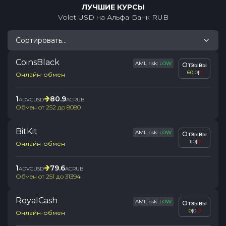
ЛУЧШИЕ КУРСЫ
Volet USD
на
Альфа-Банк RUB
Сортировать...
CoinsBlack
AML risk:
LOW
Отзывы
60
|
0
|
0
Онлайн-обмен
1
80.9
ADVCUSD
ACRUB
Обмен от
252
до
8080
BitKit
AML risk:
LOW
Отзывы
1
|
0
|
0
Онлайн-обмен
1
79.6
ADVCUSD
ACRUB
Обмен от
251
до
31394
RoyalCash
AML risk:
LOW
Отзывы
0
|
0
|
0
Онлайн-обмен