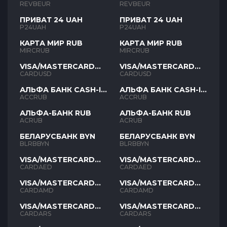
REVBEUR
REVBEUR
ПРИВАТ 24 UAH
ПРИВАТ 24 UAH
P24UAH
P24UAH
КАРТА МИР RUB
КАРТА МИР RUB
MIRCRUB
MIRCRUB
VISA/MASTERCARD
VISA/MASTERCARD
USD
USD
CARDUSD
CARDUSD
АЛЬФА БАНК CASH-IN
АЛЬФА БАНК CASH-IN
RUB
RUB
ACCRUB
ACCRUB
АЛЬФА-БАНК RUB
АЛЬФА-БАНК RUB
ACRUB
ACRUB
БЕЛАРУСБАНК BYN
БЕЛАРУСБАНК BYN
BLRBBYN
BLRBBYN
VISA/MASTERCARD
VISA/MASTERCARD
AED
AED
CARDAED
CARDAED
VISA/MASTERCARD
VISA/MASTERCARD
AMD
AMD
CARDAMD
CARDAMD
VISA/MASTERCARD
VISA/MASTERCARD
ARS
ARS
CARDARS
CARDARS