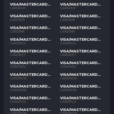
VISA/MASTERCARD
VISA/MASTERCARD
HUF
HUF
CARDHUF
CARDHUF
VISA/MASTERCARD
VISA/MASTERCARD
IDR
IDR
CARDIDR
CARDIDR
VISA/MASTERCARD
VISA/MASTERCARD
INR
INR
CARDINR
CARDINR
VISA/MASTERCARD
VISA/MASTERCARD
KGS
KGS
CARDKGS
CARDKGS
VISA/MASTERCARD
VISA/MASTERCARD
KZT
KZT
CARDKZT
CARDKZT
VISA/MASTERCARD
VISA/MASTERCARD
MDL
MDL
CARDMDL
CARDMDL
VISA/MASTERCARD
VISA/MASTERCARD
NGN
NGN
CARDNGN
CARDNGN
VISA/MASTERCARD
VISA/MASTERCARD
NOK
NOK
CARDNOK
CARDNOK
VISA/MASTERCARD
VISA/MASTERCARD
PLN
PLN
CARDPLN
CARDPLN
VISA/MASTERCARD
VISA/MASTERCARD
RON
RON
CARDRON
CARDRON