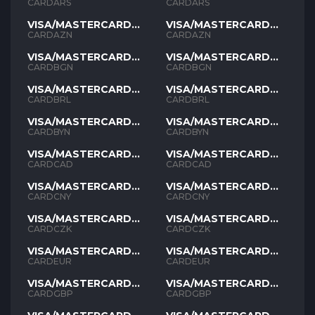
ARS
ARS
CARDARS
CARDARS
VISA/MASTERCARD
VISA/MASTERCARD
AZN
AZN
CARDAZN
CARDAZN
VISA/MASTERCARD
VISA/MASTERCARD
BGN
BGN
CARDBGN
CARDBGN
VISA/MASTERCARD
VISA/MASTERCARD
BRL
BRL
CARDBRL
CARDBRL
VISA/MASTERCARD
VISA/MASTERCARD
BYN
BYN
CARDBYN
CARDBYN
VISA/MASTERCARD
VISA/MASTERCARD
CAD
CAD
CARDCAD
CARDCAD
VISA/MASTERCARD
VISA/MASTERCARD
CNY
CNY
CARDCNY
CARDCNY
VISA/MASTERCARD
VISA/MASTERCARD
CZK
CZK
CARDCZK
CARDCZK
VISA/MASTERCARD
VISA/MASTERCARD
EUR
EUR
CARDEUR
CARDEUR
VISA/MASTERCARD
VISA/MASTERCARD
GBP
GBP
CARDGBP
CARDGBP