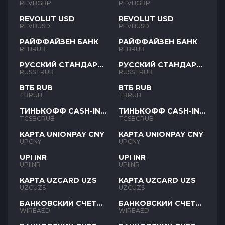
REVBGBP
REVBGBP
REVOLUT USD
REVOLUT USD
REVBUSD
REVBUSD
РАЙФФАЙЗЕН БАНК
РАЙФФАЙЗЕН БАНК
RFBRUB
RFBRUB
РУССКИЙ СТАНДАРТ
РУССКИЙ СТАНДАРТ
RUB
RUB
RUSSTRUB
RUSSTRUB
ВТБ RUB
ВТБ RUB
TBRUB
TBRUB
ТИНЬКОФФ CASH-IN
ТИНЬКОФФ CASH-IN
RUB
RUB
TCSBCRUB
TCSBCRUB
КАРТА UNIONPAY CNY
КАРТА UNIONPAY CNY
UPCNY
UPCNY
UPI INR
UPI INR
UPIINR
UPIINR
КАРТА UZCARD UZS
КАРТА UZCARD UZS
UZCUZS
UZCUZS
БАНКОВСКИЙ СЧЕТ
БАНКОВСКИЙ СЧЕТ
AED
AED
WIREAED
WIREAED