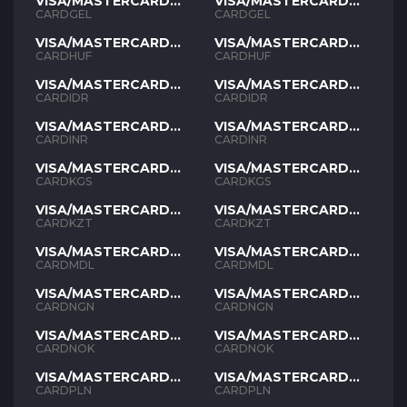
VISA/MASTERCARD
VISA/MASTERCARD
GEL
GEL
CARDGEL
CARDGEL
VISA/MASTERCARD
VISA/MASTERCARD
HUF
HUF
CARDHUF
CARDHUF
VISA/MASTERCARD
VISA/MASTERCARD
IDR
IDR
CARDIDR
CARDIDR
VISA/MASTERCARD
VISA/MASTERCARD
INR
INR
CARDINR
CARDINR
VISA/MASTERCARD
VISA/MASTERCARD
KGS
KGS
CARDKGS
CARDKGS
VISA/MASTERCARD
VISA/MASTERCARD
KZT
KZT
CARDKZT
CARDKZT
VISA/MASTERCARD
VISA/MASTERCARD
MDL
MDL
CARDMDL
CARDMDL
VISA/MASTERCARD
VISA/MASTERCARD
NGN
NGN
CARDNGN
CARDNGN
VISA/MASTERCARD
VISA/MASTERCARD
NOK
NOK
CARDNOK
CARDNOK
VISA/MASTERCARD
VISA/MASTERCARD
PLN
PLN
CARDPLN
CARDPLN