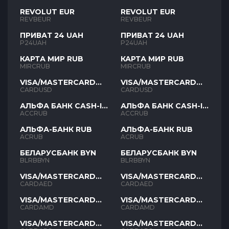
REVOLUT EUR
REVOLUT EUR
REVBEUR
REVBEUR
ПРИВАТ 24 UAH
ПРИВАТ 24 UAH
P24UAH
P24UAH
КАРТА МИР RUB
КАРТА МИР RUB
MIRCRUB
MIRCRUB
VISA/MASTERCARD
VISA/MASTERCARD
USD
USD
CARDUSD
CARDUSD
АЛЬФА БАНК CASH-IN
АЛЬФА БАНК CASH-IN
RUB
RUB
ACCRUB
ACCRUB
АЛЬФА-БАНК RUB
АЛЬФА-БАНК RUB
ACRUB
ACRUB
БЕЛАРУСБАНК BYN
БЕЛАРУСБАНК BYN
BLRBBYN
BLRBBYN
VISA/MASTERCARD
VISA/MASTERCARD
AED
AED
CARDAED
CARDAED
VISA/MASTERCARD
VISA/MASTERCARD
AMD
AMD
CARDAMD
CARDAMD
VISA/MASTERCARD
VISA/MASTERCARD