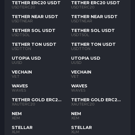
TETHER ERC20 USDT
TETHER ERC20 USDT
USDTERC20
USDTERC20
TETHER NEAR USDT
TETHER NEAR USDT
USDTNEAR
USDTNEAR
TETHER SOL USDT
TETHER SOL USDT
USDTSOL
USDTSOL
TETHER TON USDT
TETHER TON USDT
USDTTON
USDTTON
UTOPIA USD
UTOPIA USD
UUSD
UUSD
VECHAIN
VECHAIN
VET
VET
WAVES
WAVES
WAVES
WAVES
TETHER GOLD ERC20
TETHER GOLD ERC20
XAUT
XAUT
XAUTERC20
XAUTERC20
NEM
NEM
XEM
XEM
STELLAR
STELLAR
XLM
XLM