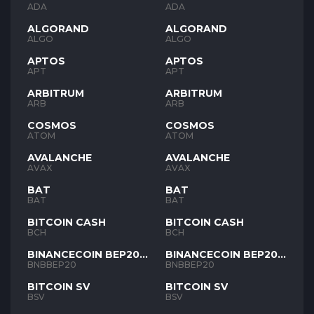
ADA
ADA
ALGORAND
ALGORAND
ALGO
ALGO
APTOS
APTOS
APT
APT
ARBITRUM
ARBITRUM
ARB
ARB
COSMOS
COSMOS
ATOM
ATOM
AVALANCHE
AVALANCHE
AVAX
AVAX
BAT
BAT
BAT
BAT
BITCOIN CASH
BITCOIN CASH
BCH
BCH
BINANCECOIN BEP20
BINANCECOIN BEP20
BNB
BNB
BNBBEP20
BNBBEP20
BITCOIN SV
BITCOIN SV
BSV
BSV