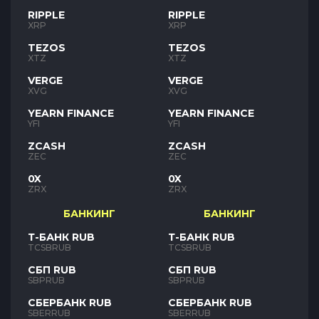
RIPPLE
RIPPLE
XRP
XRP
TEZOS
TEZOS
XTZ
XTZ
VERGE
VERGE
XVG
XVG
YEARN FINANCE
YEARN FINANCE
YFI
YFI
ZCASH
ZCASH
ZEC
ZEC
0X
0X
ZRX
ZRX
БАНКИНГ
БАНКИНГ
Т-БАНК RUB
Т-БАНК RUB
TCSBRUB
TCSBRUB
СБП RUB
СБП RUB
SBPRUB
SBPRUB
СБЕРБАНК RUB
СБЕРБАНК RUB
SBERRUB
SBERRUB