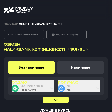
ГЛАВНАЯ
/
ОБМЕН HALYKBANK KZT НА SUI
КАК СОВЕРШИТЬ ОБМЕН?
ВИДЕОИНСТРУКЦИЯ
ОБМЕН
HALYKBANK KZT (HLKBKZT)
⇄
SUI (SUI)
Безналичные
Наличные
ОТДАЮ
ПОЛУЧАЮ
HALYKBANK KZT
SUI
HLKBKZT
SUI
ЛУЧШИЕ КУРСЫ