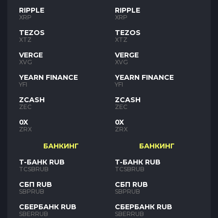
RIPPLE
RIPPLE
XRP
XRP
TEZOS
TEZOS
XTZ
XTZ
VERGE
VERGE
XVG
XVG
YEARN FINANCE
YEARN FINANCE
YFI
YFI
ZCASH
ZCASH
ZEC
ZEC
0X
0X
ZRX
ZRX
БАНКИНГ
БАНКИНГ
Т-БАНК RUB
Т-БАНК RUB
TCSBRUB
TCSBRUB
СБП RUB
СБП RUB
SBPRUB
SBPRUB
СБЕРБАНК RUB
СБЕРБАНК RUB
SBERRUB
SBERRUB