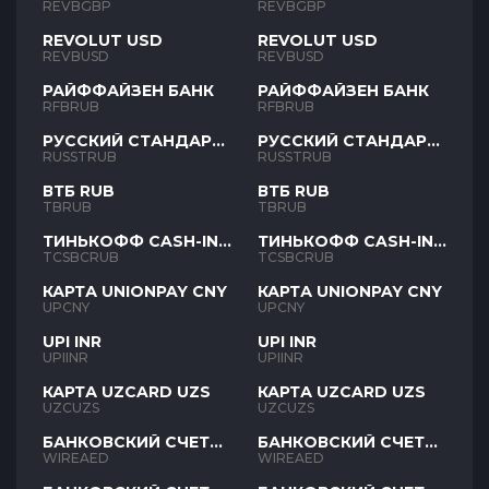
REVBGBP
REVBGBP
REVOLUT USD
REVOLUT USD
REVBUSD
REVBUSD
РАЙФФАЙЗЕН БАНК
РАЙФФАЙЗЕН БАНК
RFBRUB
RFBRUB
РУССКИЙ СТАНДАРТ
РУССКИЙ СТАНДАРТ
RUB
RUB
RUSSTRUB
RUSSTRUB
ВТБ RUB
ВТБ RUB
TBRUB
TBRUB
ТИНЬКОФФ CASH-IN
ТИНЬКОФФ CASH-IN
RUB
RUB
TCSBCRUB
TCSBCRUB
КАРТА UNIONPAY CNY
КАРТА UNIONPAY CNY
UPCNY
UPCNY
UPI INR
UPI INR
UPIINR
UPIINR
КАРТА UZCARD UZS
КАРТА UZCARD UZS
UZCUZS
UZCUZS
БАНКОВСКИЙ СЧЕТ
БАНКОВСКИЙ СЧЕТ
AED
AED
WIREAED
WIREAED