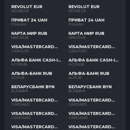
REVOLUT EUR
REVOLUT EUR
REVBEUR
REVBEUR
ПРИВАТ 24 UAH
ПРИВАТ 24 UAH
P24UAH
P24UAH
КАРТА МИР RUB
КАРТА МИР RUB
MIRCRUB
MIRCRUB
VISA/MASTERCARD
VISA/MASTERCARD
USD
USD
CARDUSD
CARDUSD
АЛЬФА БАНК CASH-IN
АЛЬФА БАНК CASH-IN
RUB
RUB
ACCRUB
ACCRUB
АЛЬФА-БАНК RUB
АЛЬФА-БАНК RUB
ACRUB
ACRUB
БЕЛАРУСБАНК BYN
БЕЛАРУСБАНК BYN
BLRBBYN
BLRBBYN
VISA/MASTERCARD
VISA/MASTERCARD
AED
AED
CARDAED
CARDAED
VISA/MASTERCARD
VISA/MASTERCARD
AMD
AMD
CARDAMD
CARDAMD
VISA/MASTERCARD
VISA/MASTERCARD