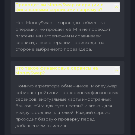
Проводит ли MoneySwap операции с
финансовыми сервисами напрямую?
Нет. MoneySwap не проводит обменных
операций, не продаёт eSIM и не проводит
платежи. Мы агрегируем и сравниваем
сервисы, а все операции происходят на
стороне выбранного провайдера.
Что такое финансовые сервисы на
MoneySwap?
Помимо агрегатора обменников, MoneySwap
собирает рейтинги проверенных финансовых
сервисов: виртуальные карты иностранных
банков, eSIM для путешествий и агенты для
международных платежей. Каждый сервис
проходит базовую проверку перед
добавлением в листинг.