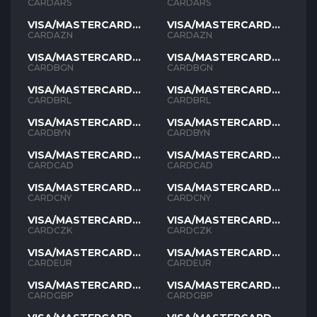
ARS
ARS
CARDARS
CARDARS
VISA/MASTERCARD
VISA/MASTERCARD
AZN
AZN
CARDAZN
CARDAZN
VISA/MASTERCARD
VISA/MASTERCARD
BGN
BGN
CARDBGN
CARDBGN
VISA/MASTERCARD
VISA/MASTERCARD
BRL
BRL
CARDBRL
CARDBRL
VISA/MASTERCARD
VISA/MASTERCARD
BYN
BYN
CARDBYN
CARDBYN
VISA/MASTERCARD
VISA/MASTERCARD
CAD
CAD
CARDCAD
CARDCAD
VISA/MASTERCARD
VISA/MASTERCARD
CNY
CNY
CARDCNY
CARDCNY
VISA/MASTERCARD
VISA/MASTERCARD
CZK
CZK
CARDCZK
CARDCZK
VISA/MASTERCARD
VISA/MASTERCARD
EUR
EUR
CARDEUR
CARDEUR
VISA/MASTERCARD
VISA/MASTERCARD
GBP
GBP
CARDGBP
CARDGBP