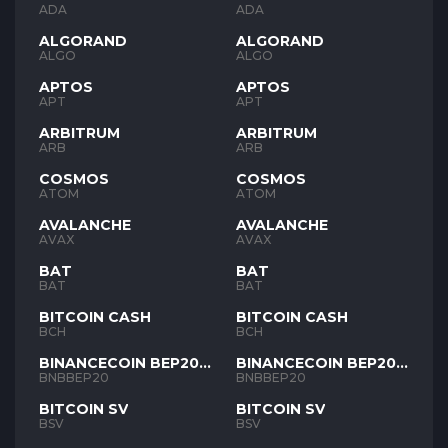
ADA
ADA
ALGORAND
ALGORAND
ALGO
ALGO
APTOS
APTOS
APT
APT
ARBITRUM
ARBITRUM
ARB
ARB
COSMOS
COSMOS
ATOM
ATOM
AVALANCHE
AVALANCHE
AVAX
AVAX
BAT
BAT
BAT
BAT
BITCOIN CASH
BITCOIN CASH
BCH
BCH
BINANCECOIN BEP20
BINANCECOIN BEP20
BNB
BNB
BNBBEP20
BNBBEP20
BITCOIN SV
BITCOIN SV
BSV
BSV