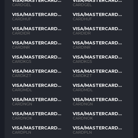
VISA/MASTERCARD
VISA/MASTERCARD
GEL
GEL
CARDGEL
CARDGEL
VISA/MASTERCARD
VISA/MASTERCARD
HUF
HUF
CARDHUF
CARDHUF
VISA/MASTERCARD
VISA/MASTERCARD
IDR
IDR
CARDIDR
CARDIDR
VISA/MASTERCARD
VISA/MASTERCARD
INR
INR
CARDINR
CARDINR
VISA/MASTERCARD
VISA/MASTERCARD
KGS
KGS
CARDKGS
CARDKGS
VISA/MASTERCARD
VISA/MASTERCARD
KZT
KZT
CARDKZT
CARDKZT
VISA/MASTERCARD
VISA/MASTERCARD
MDL
MDL
CARDMDL
CARDMDL
VISA/MASTERCARD
VISA/MASTERCARD
NGN
NGN
CARDNGN
CARDNGN
VISA/MASTERCARD
VISA/MASTERCARD
NOK
NOK
CARDNOK
CARDNOK
VISA/MASTERCARD
VISA/MASTERCARD
PLN
PLN
CARDPLN
CARDPLN