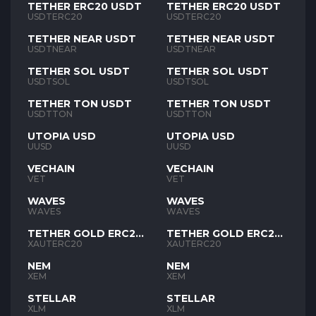
TETHER ERC20 USDT
TETHER ERC20 USDT
USDTERC20
USDTERC20
TETHER NEAR USDT
TETHER NEAR USDT
USDTNEAR
USDTNEAR
TETHER SOL USDT
TETHER SOL USDT
USDTSOL
USDTSOL
TETHER TON USDT
TETHER TON USDT
USDTTON
USDTTON
UTOPIA USD
UTOPIA USD
UUSD
UUSD
VECHAIN
VECHAIN
VET
VET
WAVES
WAVES
WAVES
WAVES
TETHER GOLD ERC20
TETHER GOLD ERC20
XAUT
XAUT
XAUTERC20
XAUTERC20
NEM
NEM
XEM
XEM
STELLAR
STELLAR
XLM
XLM