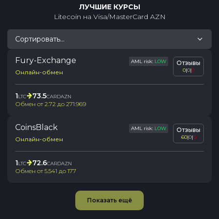
ЛУЧШИЕ КУРСЫ
Litecoin
на
Visa/MasterCard AZN
Сортировать...
Fury-Exchange
AML risk:
LOW
Отзывы
0
|
0
|
0
Онлайн-обмен
1
73.5
LTC
CARDAZN
Обмен от
2.72
до
271.969
CoinsBlack
AML risk:
LOW
Отзывы
60
|
0
|
0
Онлайн-обмен
1
72.6
LTC
CARDAZN
Обмен от
5.541
до
177
Показать ещё