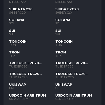
SHIBBEP20
SHIBBEP20
SHIBA ERC20
SHIBA ERC20
SHIBERC20
SHIBERC20
SOLANA
SOLANA
SOL
SOL
SUI
SUI
SUI
SUI
TONCOIN
TONCOIN
TON
TON
TRON
TRON
TRX
TRX
TRUEUSD ERC20
TRUEUSD ERC20
TUSD
TUSD
TUSDERC20
TUSDERC20
TRUEUSD TRC20
TRUEUSD TRC20
TUSD
TUSD
TUSDTRC20
TUSDTRC20
UNISWAP
UNISWAP
UNI
UNI
USDCOIN ARBITRUM
USDCOIN ARBITRUM
USDCARBTM
USDCARBTM