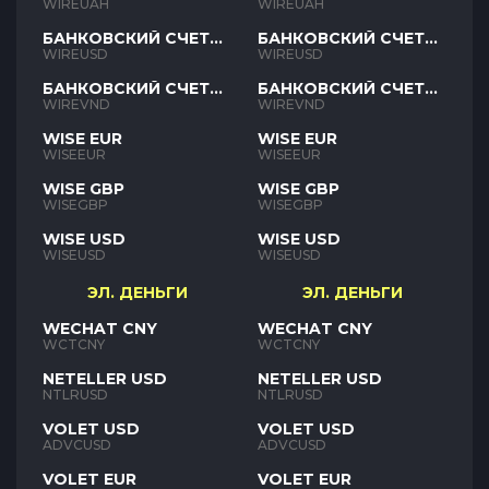
UAH
UAH
WIREUAH
WIREUAH
БАНКОВСКИЙ СЧЕТ
БАНКОВСКИЙ СЧЕТ
USD
USD
WIREUSD
WIREUSD
БАНКОВСКИЙ СЧЕТ
БАНКОВСКИЙ СЧЕТ
VND
VND
WIREVND
WIREVND
WISE EUR
WISE EUR
WISEEUR
WISEEUR
WISE GBP
WISE GBP
WISEGBP
WISEGBP
WISE USD
WISE USD
WISEUSD
WISEUSD
ЭЛ. ДЕНЬГИ
ЭЛ. ДЕНЬГИ
WECHAT CNY
WECHAT CNY
WCTCNY
WCTCNY
NETELLER USD
NETELLER USD
NTLRUSD
NTLRUSD
VOLET USD
VOLET USD
ADVCUSD
ADVCUSD
VOLET EUR
VOLET EUR