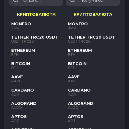
КРИПТОВАЛЮТА
КРИПТОВАЛЮТА
MONERO
MONERO
XMR
XMR
TETHER TRC20 USDT
TETHER TRC20 USDT
USDTTRC20
USDTTRC20
ETHEREUM
ETHEREUM
ETH
ETH
BITCOIN
BITCOIN
BTC
BTC
AAVE
AAVE
AAVE
AAVE
CARDANO
CARDANO
ADA
ADA
ALGORAND
ALGORAND
ALGO
ALGO
APTOS
APTOS
APT
APT