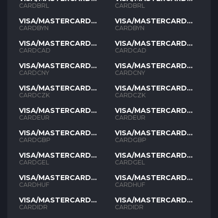
BRL
BRL
CARDBRL
CARDBRL
VISA/MASTERCARD
VISA/MASTERCARD
BYN
BYN
CARDBYN
CARDBYN
VISA/MASTERCARD
VISA/MASTERCARD
CAD
CAD
CARDCAD
CARDCAD
VISA/MASTERCARD
VISA/MASTERCARD
CNY
CNY
CARDCNY
CARDCNY
VISA/MASTERCARD
VISA/MASTERCARD
CZK
CZK
CARDCZK
CARDCZK
VISA/MASTERCARD
VISA/MASTERCARD
EUR
EUR
CARDEUR
CARDEUR
VISA/MASTERCARD
VISA/MASTERCARD
GBP
GBP
CARDGBP
CARDGBP
VISA/MASTERCARD
VISA/MASTERCARD
GEL
GEL
CARDGEL
CARDGEL
VISA/MASTERCARD
VISA/MASTERCARD
HUF
HUF
CARDHUF
CARDHUF
VISA/MASTERCARD
VISA/MASTERCARD
IDR
IDR
CARDIDR
CARDIDR