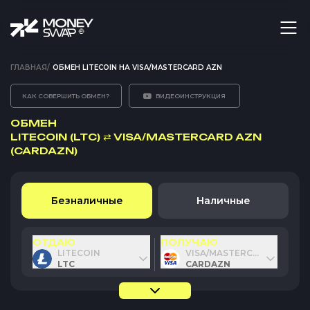
ГЛАВНАЯ
/
ОБМЕН LITECOIN НА VISA/MASTERCARD AZN
КАК СОВЕРШИТЬ ОБМЕН?
ВИДЕОИНСТРУКЦИЯ
ОБМЕН
LITECOIN (LTC)
⇄
VISA/MASTERCARD AZN
(CARDAZN)
Безналичные
Наличные
ОТДАЮ
ПОЛУЧАЮ
LITECOIN
VISA/MASTERCARD AZN
LTC
CARDAZN