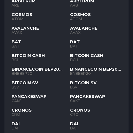
ARBITRUM
ARBITRUM
ARB
ARB
COSMOS
COSMOS
ATOM
ATOM
AVALANCHE
AVALANCHE
AVAX
AVAX
BAT
BAT
BAT
BAT
BITCOIN CASH
BITCOIN CASH
BCH
BCH
BINANCECOIN BEP20
BINANCECOIN BEP20
BNB
BNB
BNBBEP20
BNBBEP20
BITCOIN SV
BITCOIN SV
BSV
BSV
PANCAKESWAP
PANCAKESWAP
CAKE
CAKE
CRONOS
CRONOS
CRO
CRO
DAI
DAI
DAI
DAI