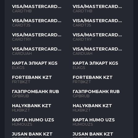
VISA/MASTERCARD
VISA/MASTERCARD
THB
THB
CARDTHB
CARDTHB
VISA/MASTERCARD
VISA/MASTERCARD
TJS
TJS
CARDTJS
CARDTJS
VISA/MASTERCARD
VISA/MASTERCARD
TYR
TYR
CARDTRY
CARDTRY
VISA/MASTERCARD
VISA/MASTERCARD
UAH
UAH
CARDUAH
CARDUAH
КАРТА ЭЛКАРТ KGS
КАРТА ЭЛКАРТ KGS
ELKGS
ELKGS
FORTEBANK KZT
FORTEBANK KZT
FRTBKZT
FRTBKZT
ГАЗПРОМБАНК RUB
ГАЗПРОМБАНК RUB
GPBRUB
GPBRUB
HALYKBANK KZT
HALYKBANK KZT
HLKBKZT
HLKBKZT
КАРТА HUMO UZS
КАРТА HUMO UZS
HUMOUZS
HUMOUZS
JUSAN BANK KZT
JUSAN BANK KZT