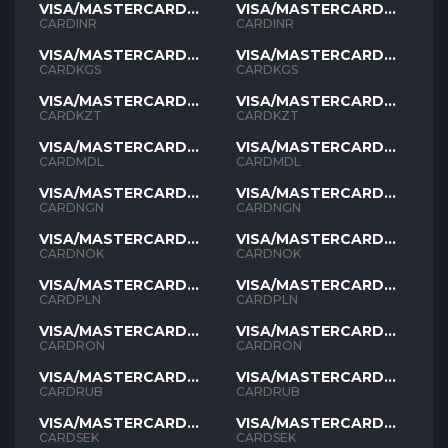
VISA/MASTERCARD
VISA/MASTERCARD
INR
INR
CARDINR
CARDINR
VISA/MASTERCARD
VISA/MASTERCARD
KGS
KGS
CARDKGS
CARDKGS
VISA/MASTERCARD
VISA/MASTERCARD
KZT
KZT
CARDKZT
CARDKZT
VISA/MASTERCARD
VISA/MASTERCARD
MDL
MDL
CARDMDL
CARDMDL
VISA/MASTERCARD
VISA/MASTERCARD
NGN
NGN
CARDNGN
CARDNGN
VISA/MASTERCARD
VISA/MASTERCARD
NOK
NOK
CARDNOK
CARDNOK
VISA/MASTERCARD
VISA/MASTERCARD
PLN
PLN
CARDPLN
CARDPLN
VISA/MASTERCARD
VISA/MASTERCARD
RON
RON
CARDRON
CARDRON
VISA/MASTERCARD
VISA/MASTERCARD
RUB
RUB
CARDRUB
CARDRUB
VISA/MASTERCARD
VISA/MASTERCARD
SEK
SEK
CARDSEK
CARDSEK