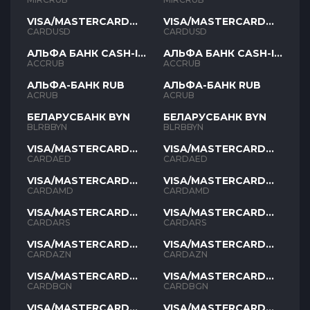
VISA/MASTERCARD
VISA/MASTERCARD
USD
USD
CARDUSD
CARDUSD
АЛЬФА БАНК CASH-IN
АЛЬФА БАНК CASH-IN
RUB
RUB
ACCRUB
ACCRUB
АЛЬФА-БАНК RUB
АЛЬФА-БАНК RUB
ACRUB
ACRUB
БЕЛАРУСБАНК BYN
БЕЛАРУСБАНК BYN
BLRBBYN
BLRBBYN
VISA/MASTERCARD
VISA/MASTERCARD
AED
AED
CARDAED
CARDAED
VISA/MASTERCARD
VISA/MASTERCARD
AMD
AMD
CARDAMD
CARDAMD
VISA/MASTERCARD
VISA/MASTERCARD
ARS
ARS
CARDARS
CARDARS
VISA/MASTERCARD
VISA/MASTERCARD
AZN
AZN
CARDAZN
CARDAZN
VISA/MASTERCARD
VISA/MASTERCARD
BGN
BGN
CARDBGN
CARDBGN
VISA/MASTERCARD
VISA/MASTERCARD