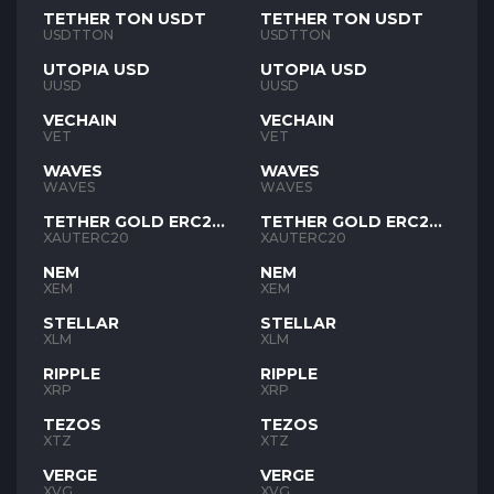
TETHER TON USDT
TETHER TON USDT
USDTTON
USDTTON
UTOPIA USD
UTOPIA USD
UUSD
UUSD
VECHAIN
VECHAIN
VET
VET
WAVES
WAVES
WAVES
WAVES
TETHER GOLD ERC20
TETHER GOLD ERC20
XAUT
XAUT
XAUTERC20
XAUTERC20
NEM
NEM
XEM
XEM
STELLAR
STELLAR
XLM
XLM
RIPPLE
RIPPLE
XRP
XRP
TEZOS
TEZOS
XTZ
XTZ
VERGE
VERGE
XVG
XVG