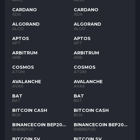
CARDANO
CARDANO
ADA
ADA
ALGORAND
ALGORAND
ALGO
ALGO
APTOS
APTOS
APT
APT
ARBITRUM
ARBITRUM
ARB
ARB
COSMOS
COSMOS
ATOM
ATOM
AVALANCHE
AVALANCHE
AVAX
AVAX
BAT
BAT
BAT
BAT
BITCOIN CASH
BITCOIN CASH
BCH
BCH
BINANCECOIN BEP20
BINANCECOIN BEP20
BNB
BNB
BNBBEP20
BNBBEP20
BITCOIN SV
BITCOIN SV