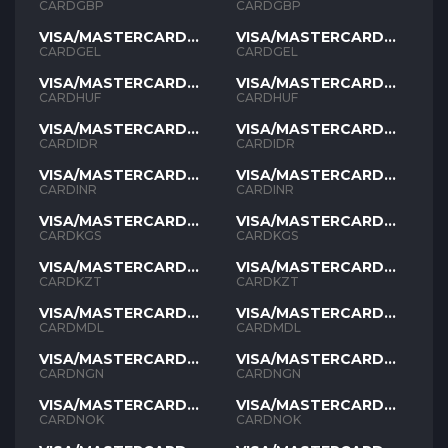
GBP
GBP
CARDGBP
CARDGBP
VISA/MASTERCARD
VISA/MASTERCARD
GEL
GEL
CARDGEL
CARDGEL
VISA/MASTERCARD
VISA/MASTERCARD
HUF
HUF
CARDHUF
CARDHUF
VISA/MASTERCARD
VISA/MASTERCARD
IDR
IDR
CARDIDR
CARDIDR
VISA/MASTERCARD
VISA/MASTERCARD
INR
INR
CARDINR
CARDINR
VISA/MASTERCARD
VISA/MASTERCARD
KGS
KGS
CARDKGS
CARDKGS
VISA/MASTERCARD
VISA/MASTERCARD
KZT
KZT
CARDKZT
CARDKZT
VISA/MASTERCARD
VISA/MASTERCARD
MDL
MDL
CARDMDL
CARDMDL
VISA/MASTERCARD
VISA/MASTERCARD
NGN
NGN
CARDNGN
CARDNGN
VISA/MASTERCARD
VISA/MASTERCARD
NOK
NOK
CARDNOK
CARDNOK