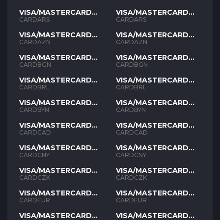
VISA/MASTERCARD
VISA/MASTERCARD
ARS
ARS
CARDARS
CARDARS
VISA/MASTERCARD
VISA/MASTERCARD
AZN
AZN
CARDAZN
CARDAZN
VISA/MASTERCARD
VISA/MASTERCARD
BGN
BGN
CARDBGN
CARDBGN
VISA/MASTERCARD
VISA/MASTERCARD
BRL
BRL
CARDBRL
CARDBRL
VISA/MASTERCARD
VISA/MASTERCARD
BYN
BYN
CARDBYN
CARDBYN
VISA/MASTERCARD
VISA/MASTERCARD
CAD
CAD
CARDCAD
CARDCAD
VISA/MASTERCARD
VISA/MASTERCARD
CNY
CNY
CARDCNY
CARDCNY
VISA/MASTERCARD
VISA/MASTERCARD
CZK
CZK
CARDCZK
CARDCZK
VISA/MASTERCARD
VISA/MASTERCARD
EUR
EUR
CARDEUR
CARDEUR
VISA/MASTERCARD
VISA/MASTERCARD