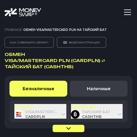
ГЛАВНАЯ
/
ОБМЕН VISA/MASTERCARD PLN НА ТАЙСКИЙ БАТ
КАК СОВЕРШИТЬ ОБМЕН?
ВИДЕОИНСТРУКЦИЯ
ОБМЕН
VISA/MASTERCARD PLN (CARDPLN)
⇄
ТАЙСКИЙ БАТ (CASHTHB)
Безналичные
Наличные
ОТДАЮ
ПОЛУЧАЮ
VISA/MASTERCARD PLN
ТАЙСКИЙ БАТ
CARDPLN
CASHTHB