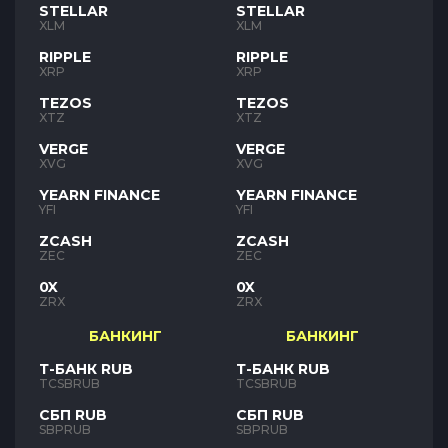
STELLAR
STELLAR
XLM
XLM
RIPPLE
RIPPLE
XRP
XRP
TEZOS
TEZOS
XTZ
XTZ
VERGE
VERGE
XVG
XVG
YEARN FINANCE
YEARN FINANCE
YFI
YFI
ZCASH
ZCASH
ZEC
ZEC
0X
0X
ZRX
ZRX
БАНКИНГ
БАНКИНГ
Т-БАНК RUB
Т-БАНК RUB
TCSBRUB
TCSBRUB
СБП RUB
СБП RUB
SBPRUB
SBPRUB