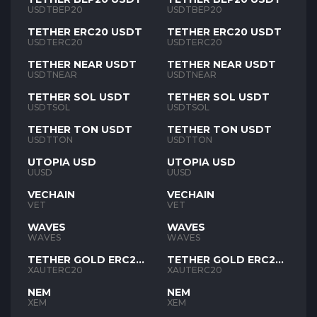
USDTBEP20
USDTBEP20
TETHER ERC20 USDT
TETHER ERC20 USDT
USDTERC20
USDTERC20
TETHER NEAR USDT
TETHER NEAR USDT
USDTNEAR
USDTNEAR
TETHER SOL USDT
TETHER SOL USDT
USDTSOL
USDTSOL
TETHER TON USDT
TETHER TON USDT
USDTTON
USDTTON
UTOPIA USD
UTOPIA USD
UUSD
UUSD
VECHAIN
VECHAIN
VET
VET
WAVES
WAVES
WAVES
WAVES
TETHER GOLD ERC20
TETHER GOLD ERC20
XAUT
XAUT
XAUTERC20
XAUTERC20
NEM
NEM
XEM
XEM