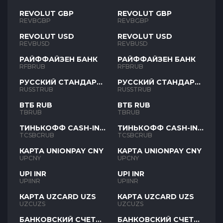
REVOLUT GBP
REVOLUT GBP
REVBGBP
REVBGBP
REVOLUT USD
REVOLUT USD
REVBUSD
REVBUSD
РАЙФФАЙЗЕН БАНК
РАЙФФАЙЗЕН БАНК
RFBRUB
RFBRUB
РУССКИЙ СТАНДАРТ
РУССКИЙ СТАНДАРТ
RUB
RUB
RUSSTRUB
RUSSTRUB
ВТБ RUB
ВТБ RUB
TBRUB
TBRUB
ТИНЬКОФФ CASH-IN
ТИНЬКОФФ CASH-IN
RUB
RUB
TCSBCRUB
TCSBCRUB
КАРТА UNIONPAY CNY
КАРТА UNIONPAY CNY
UPCNY
UPCNY
UPI INR
UPI INR
UPIINR
UPIINR
КАРТА UZCARD UZS
КАРТА UZCARD UZS
UZCUZS
UZCUZS
БАНКОВСКИЙ СЧЕТ
БАНКОВСКИЙ СЧЕТ