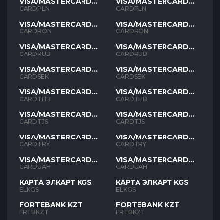
VISA/MASTERCARD
VISA/MASTERCARD
PLN
PLN
CARDPLN
CARDPLN
VISA/MASTERCARD
VISA/MASTERCARD
RON
RON
CARDRON
CARDRON
VISA/MASTERCARD
VISA/MASTERCARD
RUB
RUB
CARDRUB
CARDRUB
VISA/MASTERCARD
VISA/MASTERCARD
SEK
SEK
CARDSEK
CARDSEK
VISA/MASTERCARD
VISA/MASTERCARD
THB
THB
CARDTHB
CARDTHB
VISA/MASTERCARD
VISA/MASTERCARD
TJS
TJS
CARDTJS
CARDTJS
VISA/MASTERCARD
VISA/MASTERCARD
TYR
TYR
CARDTRY
CARDTRY
VISA/MASTERCARD
VISA/MASTERCARD
UAH
UAH
CARDUAH
CARDUAH
КАРТА ЭЛКАРТ KGS
КАРТА ЭЛКАРТ KGS
ELKGS
ELKGS
FORTEBANK KZT
FORTEBANK KZT
FRTBKZT
FRTBKZT