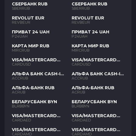
СБЕРБАНК RUB
СБЕРБАНК RUB
SBERRUB
SBERRUB
REVOLUT EUR
REVOLUT EUR
REVBEUR
REVBEUR
ПРИВАТ 24 UAH
ПРИВАТ 24 UAH
P24UAH
P24UAH
КАРТА МИР RUB
КАРТА МИР RUB
MIRCRUB
MIRCRUB
VISA/MASTERCARD
VISA/MASTERCARD
USD
USD
CARDUSD
CARDUSD
АЛЬФА БАНК CASH-IN
АЛЬФА БАНК CASH-IN
RUB
RUB
ACCRUB
ACCRUB
АЛЬФА-БАНК RUB
АЛЬФА-БАНК RUB
ACRUB
ACRUB
БЕЛАРУСБАНК BYN
БЕЛАРУСБАНК BYN
BLRBBYN
BLRBBYN
VISA/MASTERCARD
VISA/MASTERCARD
AED
AED
CARDAED
CARDAED
VISA/MASTERCARD
VISA/MASTERCARD
AMD
AMD
CARDAMD
CARDAMD