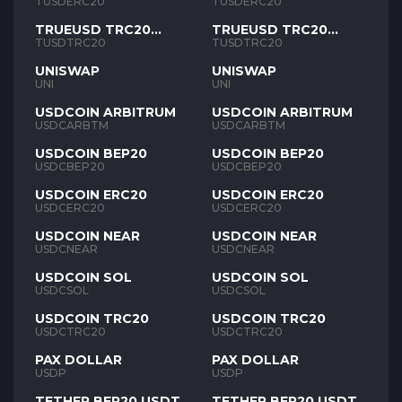
TUSD
TUSD
TUSDERC20
TUSDERC20
TRUEUSD TRC20
TRUEUSD TRC20
TUSD
TUSD
TUSDTRC20
TUSDTRC20
UNISWAP
UNISWAP
UNI
UNI
USDCOIN ARBITRUM
USDCOIN ARBITRUM
USDCARBTM
USDCARBTM
USDCOIN BEP20
USDCOIN BEP20
USDCBEP20
USDCBEP20
USDCOIN ERC20
USDCOIN ERC20
USDCERC20
USDCERC20
USDCOIN NEAR
USDCOIN NEAR
USDCNEAR
USDCNEAR
USDCOIN SOL
USDCOIN SOL
USDCSOL
USDCSOL
USDCOIN TRC20
USDCOIN TRC20
USDCTRC20
USDCTRC20
PAX DOLLAR
PAX DOLLAR
USDP
USDP
TETHER BEP20 USDT
TETHER BEP20 USDT