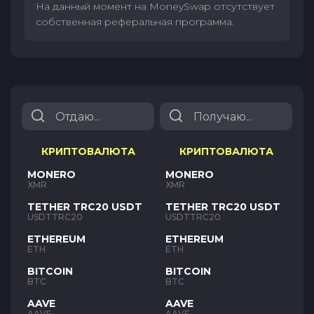
На данный момент на MoneySwap отсутствует
собственная реферальная программа.
КРИПТОВАЛЮТА
КРИПТОВАЛЮТА
MONERO
MONERO
XMR
XMR
TETHER TRC20 USDT
TETHER TRC20 USDT
USDTTRC20
USDTTRC20
ETHEREUM
ETHEREUM
ETH
ETH
BITCOIN
BITCOIN
BTC
BTC
AAVE
AAVE
AAVE
AAVE