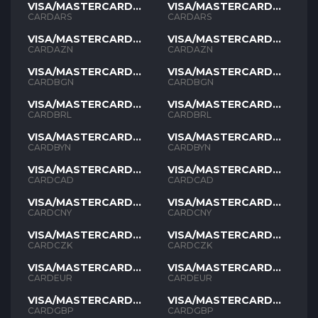
VISA/MASTERCARD
VISA/MASTERCARD
ARS
ARS
CARDARS
CARDARS
VISA/MASTERCARD
VISA/MASTERCARD
AZN
AZN
CARDAZN
CARDAZN
VISA/MASTERCARD
VISA/MASTERCARD
BGN
BGN
CARDBGN
CARDBGN
VISA/MASTERCARD
VISA/MASTERCARD
BRL
BRL
CARDBRL
CARDBRL
VISA/MASTERCARD
VISA/MASTERCARD
BYN
BYN
CARDBYN
CARDBYN
VISA/MASTERCARD
VISA/MASTERCARD
CAD
CAD
CARDCAD
CARDCAD
VISA/MASTERCARD
VISA/MASTERCARD
CNY
CNY
CARDCNY
CARDCNY
VISA/MASTERCARD
VISA/MASTERCARD
CZK
CZK
CARDCZK
CARDCZK
VISA/MASTERCARD
VISA/MASTERCARD
EUR
EUR
CARDEUR
CARDEUR
VISA/MASTERCARD
VISA/MASTERCARD
GBP
GBP
CARDGBP
CARDGBP