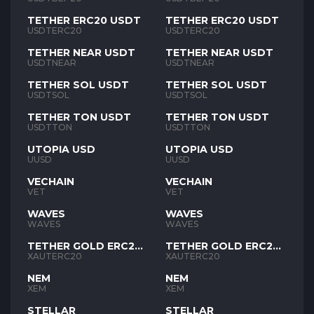
TETHER ERC20 USDT
TETHER ERC20 USDT
USDTERC20
USDTERC20
TETHER NEAR USDT
TETHER NEAR USDT
USDTNEAR
USDTNEAR
TETHER SOL USDT
TETHER SOL USDT
USDTSOL
USDTSOL
TETHER TON USDT
TETHER TON USDT
USDTTON
USDTTON
UTOPIA USD
UTOPIA USD
UUSD
UUSD
VECHAIN
VECHAIN
VET
VET
WAVES
WAVES
WAVES
WAVES
TETHER GOLD ERC20
TETHER GOLD ERC20
XAUT
XAUT
XAUTERC20
XAUTERC20
NEM
NEM
XEM
XEM
STELLAR
STELLAR