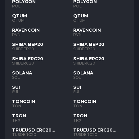
POLYGON
POLYGON
POL
POL
QTUM
QTUM
QTUM
QTUM
RAVENCOIN
RAVENCOIN
RVN
RVN
SHIBA BEP20
SHIBA BEP20
SHIBBEP20
SHIBBEP20
SHIBA ERC20
SHIBA ERC20
SHIBERC20
SHIBERC20
SOLANA
SOLANA
SOL
SOL
SUI
SUI
SUI
SUI
TONCOIN
TONCOIN
TON
TON
TRON
TRON
TRX
TRX
TRUEUSD ERC20
TRUEUSD ERC20
TUSD
TUSD
TUSDERC20
TUSDERC20