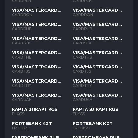
PLN
PLN
CARDPLN
CARDPLN
VISA/MASTERCARD
VISA/MASTERCARD
RON
RON
CARDRON
CARDRON
VISA/MASTERCARD
VISA/MASTERCARD
RUB
RUB
CARDRUB
CARDRUB
VISA/MASTERCARD
VISA/MASTERCARD
SEK
SEK
CARDSEK
CARDSEK
VISA/MASTERCARD
VISA/MASTERCARD
THB
THB
CARDTHB
CARDTHB
VISA/MASTERCARD
VISA/MASTERCARD
TJS
TJS
CARDTJS
CARDTJS
VISA/MASTERCARD
VISA/MASTERCARD
TYR
TYR
CARDTRY
CARDTRY
VISA/MASTERCARD
VISA/MASTERCARD
UAH
UAH
CARDUAH
CARDUAH
КАРТА ЭЛКАРТ KGS
КАРТА ЭЛКАРТ KGS
ELKGS
ELKGS
FORTEBANK KZT
FORTEBANK KZT
FRTBKZT
FRTBKZT
ГАЗПРОМБАНК RUB
ГАЗПРОМБАНК RUB