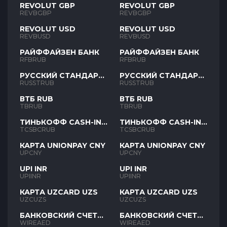
REVOLUT GBP
REVOLUT GBP
REVBGBP
REVBGBP
REVOLUT USD
REVOLUT USD
REVBUSD
REVBUSD
РАЙФФАЙЗЕН БАНК
РАЙФФАЙЗЕН БАНК
RFBRUB
RFBRUB
РУССКИЙ СТАНДАРТ
РУССКИЙ СТАНДАРТ
RUB
RUB
RUSSTRUB
RUSSTRUB
ВТБ RUB
ВТБ RUB
TBRUB
TBRUB
ТИНЬКОФФ CASH-IN
ТИНЬКОФФ CASH-IN
RUB
RUB
TCSBCRUB
TCSBCRUB
КАРТА UNIONPAY CNY
КАРТА UNIONPAY CNY
UPCNY
UPCNY
UPI INR
UPI INR
UPIINR
UPIINR
КАРТА UZCARD UZS
КАРТА UZCARD UZS
UZCUZS
UZCUZS
БАНКОВСКИЙ СЧЕТ
БАНКОВСКИЙ СЧЕТ
AED
AED
WIREAED
WIREAED