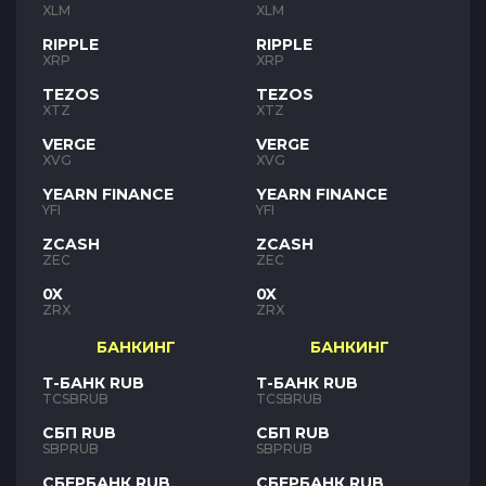
XLM
XLM
RIPPLE
RIPPLE
XRP
XRP
TEZOS
TEZOS
XTZ
XTZ
VERGE
VERGE
XVG
XVG
YEARN FINANCE
YEARN FINANCE
YFI
YFI
ZCASH
ZCASH
ZEC
ZEC
0X
0X
ZRX
ZRX
БАНКИНГ
БАНКИНГ
Т-БАНК RUB
Т-БАНК RUB
TCSBRUB
TCSBRUB
СБП RUB
СБП RUB
SBPRUB
SBPRUB
СБЕРБАНК RUB
СБЕРБАНК RUB