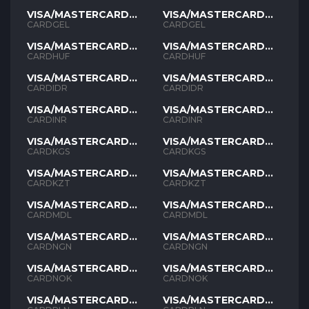
VISA/MASTERCARD
VISA/MASTERCARD
GEL
GEL
CARDGEL
CARDGEL
VISA/MASTERCARD
VISA/MASTERCARD
HUF
HUF
CARDHUF
CARDHUF
VISA/MASTERCARD
VISA/MASTERCARD
IDR
IDR
CARDIDR
CARDIDR
VISA/MASTERCARD
VISA/MASTERCARD
INR
INR
CARDINR
CARDINR
VISA/MASTERCARD
VISA/MASTERCARD
KGS
KGS
CARDKGS
CARDKGS
VISA/MASTERCARD
VISA/MASTERCARD
KZT
KZT
CARDKZT
CARDKZT
VISA/MASTERCARD
VISA/MASTERCARD
MDL
MDL
CARDMDL
CARDMDL
VISA/MASTERCARD
VISA/MASTERCARD
NGN
NGN
CARDNGN
CARDNGN
VISA/MASTERCARD
VISA/MASTERCARD
NOK
NOK
CARDNOK
CARDNOK
VISA/MASTERCARD
VISA/MASTERCARD