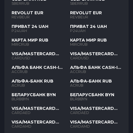
SBERRUB
SBERRUB
REVOLUT EUR
REVOLUT EUR
REVBEUR
REVBEUR
ПРИВАТ 24 UAH
ПРИВАТ 24 UAH
P24UAH
P24UAH
КАРТА МИР RUB
КАРТА МИР RUB
MIRCRUB
MIRCRUB
VISA/MASTERCARD
VISA/MASTERCARD
USD
USD
CARDUSD
CARDUSD
АЛЬФА БАНК CASH-IN
АЛЬФА БАНК CASH-IN
RUB
RUB
ACCRUB
ACCRUB
АЛЬФА-БАНК RUB
АЛЬФА-БАНК RUB
ACRUB
ACRUB
БЕЛАРУСБАНК BYN
БЕЛАРУСБАНК BYN
BLRBBYN
BLRBBYN
VISA/MASTERCARD
VISA/MASTERCARD
AED
AED
CARDAED
CARDAED
VISA/MASTERCARD
VISA/MASTERCARD
AMD
AMD
CARDAMD
CARDAMD