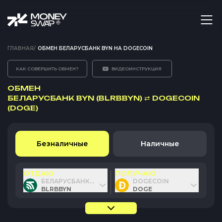
ГЛАВНАЯ
/
ОБМЕН БЕЛАРУСБАНК BYN НА DOGECOIN
КАК СОВЕРШИТЬ ОБМЕН?
ВИДЕОИНСТРУКЦИЯ
ОБМЕН
БЕЛАРУСБАНК BYN (BLRBBYN)
⇄
DOGECOIN
(DOGE)
Безналичные
Наличные
ОТДАЮ
ПОЛУЧАЮ
БЕЛАРУСБАНК BYN
DOGECOIN
BLRBBYN
DOGE