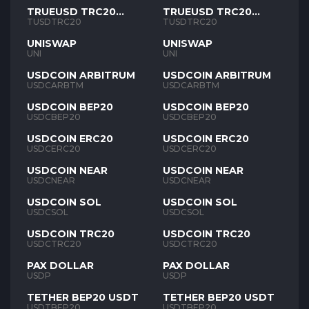
TRUEUSD TRC20
TRUEUSD TRC20
TUSD
TUSD
TUSDTRC20
TUSDTRC20
UNISWAP
UNISWAP
UNI
UNI
USDCOIN ARBITRUM
USDCOIN ARBITRUM
USDCARBTM
USDCARBTM
USDCOIN BEP20
USDCOIN BEP20
USDCBEP20
USDCBEP20
USDCOIN ERC20
USDCOIN ERC20
USDCERC20
USDCERC20
USDCOIN NEAR
USDCOIN NEAR
USDCNEAR
USDCNEAR
USDCOIN SOL
USDCOIN SOL
USDCSOL
USDCSOL
USDCOIN TRC20
USDCOIN TRC20
USDCTRC20
USDCTRC20
PAX DOLLAR
PAX DOLLAR
USDP
USDP
TETHER BEP20 USDT
TETHER BEP20 USDT
USDTBEP20
USDTBEP20