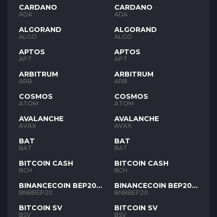
CARDANO
CARDANO
ADA
ADA
ALGORAND
ALGORAND
ALGO
ALGO
APTOS
APTOS
APT
APT
ARBITRUM
ARBITRUM
ARB
ARB
COSMOS
COSMOS
ATOM
ATOM
AVALANCHE
AVALANCHE
AVAX
AVAX
BAT
BAT
BAT
BAT
BITCOIN CASH
BITCOIN CASH
BCH
BCH
BINANCECOIN BEP20
BINANCECOIN BEP20
BNB
BNB
BNBBEP20
BNBBEP20
BITCOIN SV
BITCOIN SV
BSV
BSV