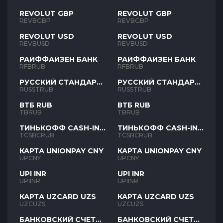
REVOLUT GBP
REVOLUT GBP
REVBGBP
REVBGBP
REVOLUT USD
REVOLUT USD
REVBUSD
REVBUSD
РАЙФФАЙЗЕН БАНК
РАЙФФАЙЗЕН БАНК
RFBRUB
RFBRUB
РУССКИЙ СТАНДАРТ
РУССКИЙ СТАНДАРТ
RUB
RUB
RUSSTRUB
RUSSTRUB
ВТБ RUB
ВТБ RUB
TBRUB
TBRUB
ТИНЬКОФФ CASH-IN
ТИНЬКОФФ CASH-IN
RUB
RUB
TCSBCRUB
TCSBCRUB
КАРТА UNIONPAY CNY
КАРТА UNIONPAY CNY
UPCNY
UPCNY
UPI INR
UPI INR
UPIINR
UPIINR
КАРТА UZCARD UZS
КАРТА UZCARD UZS
UZCUZS
UZCUZS
БАНКОВСКИЙ СЧЕТ
БАНКОВСКИЙ СЧЕТ