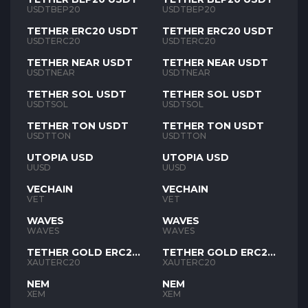
USDTBEP20
USDTBEP20
TETHER ERC20 USDT
TETHER ERC20 USDT
USDTERC20
USDTERC20
TETHER NEAR USDT
TETHER NEAR USDT
USDTNEAR
USDTNEAR
TETHER SOL USDT
TETHER SOL USDT
USDTSOL
USDTSOL
TETHER TON USDT
TETHER TON USDT
USDTTON
USDTTON
UTOPIA USD
UTOPIA USD
UUSD
UUSD
VECHAIN
VECHAIN
VET
VET
WAVES
WAVES
WAVES
WAVES
TETHER GOLD ERC20
TETHER GOLD ERC20
XAUT
XAUT
XAUTERC20
XAUTERC20
NEM
NEM
XEM
XEM