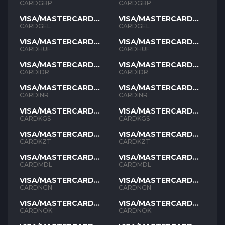
GBP
GBP
CARDGBP
CARDGBP
VISA/MASTERCARD
VISA/MASTERCARD
GEL
GEL
CARDGEL
CARDGEL
VISA/MASTERCARD
VISA/MASTERCARD
HUF
HUF
CARDHUF
CARDHUF
VISA/MASTERCARD
VISA/MASTERCARD
IDR
IDR
CARDIDR
CARDIDR
VISA/MASTERCARD
VISA/MASTERCARD
INR
INR
CARDINR
CARDINR
VISA/MASTERCARD
VISA/MASTERCARD
KGS
KGS
CARDKGS
CARDKGS
VISA/MASTERCARD
VISA/MASTERCARD
KZT
KZT
CARDKZT
CARDKZT
VISA/MASTERCARD
VISA/MASTERCARD
MDL
MDL
CARDMDL
CARDMDL
VISA/MASTERCARD
VISA/MASTERCARD
NGN
NGN
CARDNGN
CARDNGN
VISA/MASTERCARD
VISA/MASTERCARD
NOK
NOK
CARDNOK
CARDNOK