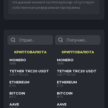
На данный момент на MoneySwap отсутствует
собственная реферальная программа.
КРИПТОВАЛЮТА
КРИПТОВАЛЮТА
MONERO
MONERO
XMR
XMR
TETHER TRC20 USDT
TETHER TRC20 USDT
USDTTRC20
USDTTRC20
ETHEREUM
ETHEREUM
ETH
ETH
BITCOIN
BITCOIN
BTC
BTC
AAVE
AAVE
AAVE
AAVE