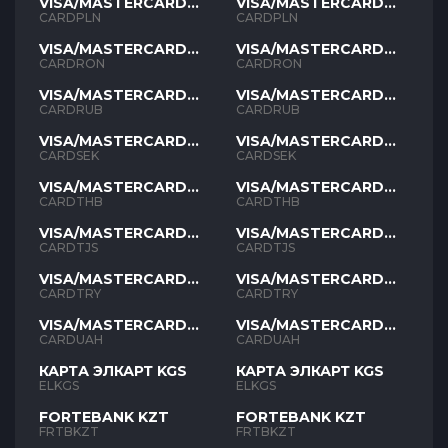
VISA/MASTERCARD
VISA/MASTERCARD
PLN
PLN
CARDPLN
CARDPLN
VISA/MASTERCARD
VISA/MASTERCARD
RON
RON
CARDRON
CARDRON
VISA/MASTERCARD
VISA/MASTERCARD
RUB
RUB
CARDRUB
CARDRUB
VISA/MASTERCARD
VISA/MASTERCARD
SEK
SEK
CARDSEK
CARDSEK
VISA/MASTERCARD
VISA/MASTERCARD
THB
THB
CARDTHB
CARDTHB
VISA/MASTERCARD
VISA/MASTERCARD
TJS
TJS
CARDTJS
CARDTJS
VISA/MASTERCARD
VISA/MASTERCARD
TYR
TYR
CARDTRY
CARDTRY
VISA/MASTERCARD
VISA/MASTERCARD
UAH
UAH
CARDUAH
CARDUAH
КАРТА ЭЛКАРТ KGS
КАРТА ЭЛКАРТ KGS
ELKGS
ELKGS
FORTEBANK KZT
FORTEBANK KZT
FRTBKZT
FRTBKZT