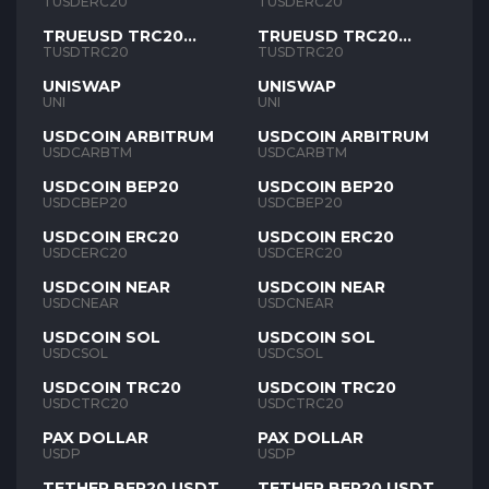
TUSD
TUSD
TUSDERC20
TUSDERC20
TRUEUSD TRC20
TRUEUSD TRC20
TUSD
TUSD
TUSDTRC20
TUSDTRC20
UNISWAP
UNISWAP
UNI
UNI
USDCOIN ARBITRUM
USDCOIN ARBITRUM
USDCARBTM
USDCARBTM
USDCOIN BEP20
USDCOIN BEP20
USDCBEP20
USDCBEP20
USDCOIN ERC20
USDCOIN ERC20
USDCERC20
USDCERC20
USDCOIN NEAR
USDCOIN NEAR
USDCNEAR
USDCNEAR
USDCOIN SOL
USDCOIN SOL
USDCSOL
USDCSOL
USDCOIN TRC20
USDCOIN TRC20
USDCTRC20
USDCTRC20
PAX DOLLAR
PAX DOLLAR
USDP
USDP
TETHER BEP20 USDT
TETHER BEP20 USDT