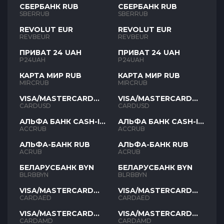
СБЕРБАНК RUB
СБЕРБАНК RUB
SBERRUB
SBERRUB
REVOLUT EUR
REVOLUT EUR
REVBEUR
REVBEUR
ПРИВАТ 24 UAH
ПРИВАТ 24 UAH
P24UAH
P24UAH
КАРТА МИР RUB
КАРТА МИР RUB
MIRCRUB
MIRCRUB
VISA/MASTERCARD
VISA/MASTERCARD
USD
USD
CARDUSD
CARDUSD
АЛЬФА БАНК CASH-IN
АЛЬФА БАНК CASH-IN
RUB
RUB
ACCRUB
ACCRUB
АЛЬФА-БАНК RUB
АЛЬФА-БАНК RUB
ACRUB
ACRUB
БЕЛАРУСБАНК BYN
БЕЛАРУСБАНК BYN
BLRBBYN
BLRBBYN
VISA/MASTERCARD
VISA/MASTERCARD
AED
AED
CARDAED
CARDAED
VISA/MASTERCARD
VISA/MASTERCARD
AMD
AMD
CARDAMD
CARDAMD