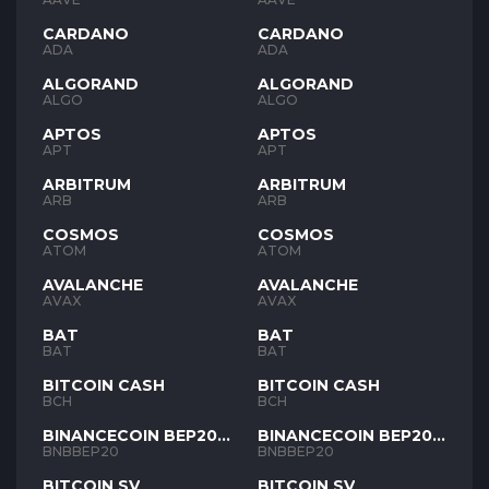
CARDANO
CARDANO
ADA
ADA
ALGORAND
ALGORAND
ALGO
ALGO
APTOS
APTOS
APT
APT
ARBITRUM
ARBITRUM
ARB
ARB
COSMOS
COSMOS
ATOM
ATOM
AVALANCHE
AVALANCHE
AVAX
AVAX
BAT
BAT
BAT
BAT
BITCOIN CASH
BITCOIN CASH
BCH
BCH
BINANCECOIN BEP20
BINANCECOIN BEP20
BNB
BNB
BNBBEP20
BNBBEP20
BITCOIN SV
BITCOIN SV