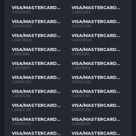
VISA/MASTERCARD
VISA/MASTERCARD
ARS
ARS
CARDARS
CARDARS
VISA/MASTERCARD
VISA/MASTERCARD
AZN
AZN
CARDAZN
CARDAZN
VISA/MASTERCARD
VISA/MASTERCARD
BGN
BGN
CARDBGN
CARDBGN
VISA/MASTERCARD
VISA/MASTERCARD
BRL
BRL
CARDBRL
CARDBRL
VISA/MASTERCARD
VISA/MASTERCARD
BYN
BYN
CARDBYN
CARDBYN
VISA/MASTERCARD
VISA/MASTERCARD
CAD
CAD
CARDCAD
CARDCAD
VISA/MASTERCARD
VISA/MASTERCARD
CNY
CNY
CARDCNY
CARDCNY
VISA/MASTERCARD
VISA/MASTERCARD
CZK
CZK
CARDCZK
CARDCZK
VISA/MASTERCARD
VISA/MASTERCARD
EUR
EUR
CARDEUR
CARDEUR
VISA/MASTERCARD
VISA/MASTERCARD