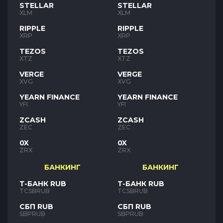
STELLAR
STELLAR
XLM
XLM
RIPPLE
RIPPLE
XRP
XRP
TEZOS
TEZOS
XTZ
XTZ
VERGE
VERGE
XVG
XVG
YEARN FINANCE
YEARN FINANCE
YFI
YFI
ZCASH
ZCASH
ZEC
ZEC
0X
0X
ZRX
ZRX
БАНКИНГ
БАНКИНГ
Т-БАНК RUB
Т-БАНК RUB
TCSBRUB
TCSBRUB
СБП RUB
СБП RUB
SBPRUB
SBPRUB