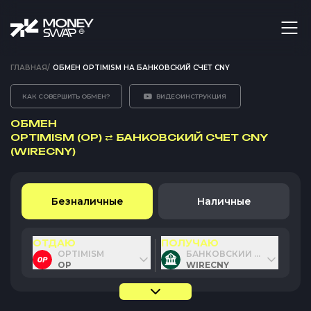
ГЛАВНАЯ
/
ОБМЕН OPTIMISM НА БАНКОВСКИЙ СЧЕТ CNY
КАК СОВЕРШИТЬ ОБМЕН?
ВИДЕОИНСТРУКЦИЯ
ОБМЕН
OPTIMISM (OP)
⇄
БАНКОВСКИЙ СЧЕТ CNY
(WIRECNY)
Безналичные
Наличные
ОТДАЮ
ПОЛУЧАЮ
OPTIMISM
БАНКОВСКИЙ СЧЕТ CNY
OP
WIRECNY