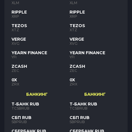
XLM
XLM
RIPPLE
RIPPLE
XRP
XRP
TEZOS
TEZOS
XTZ
XTZ
VERGE
VERGE
XVG
XVG
YEARN FINANCE
YEARN FINANCE
YFI
YFI
ZCASH
ZCASH
ZEC
ZEC
0X
0X
ZRX
ZRX
БАНКИНГ
БАНКИНГ
Т-БАНК RUB
Т-БАНК RUB
TCSBRUB
TCSBRUB
СБП RUB
СБП RUB
SBPRUB
SBPRUB
СБЕРБАНК RUB
СБЕРБАНК RUB