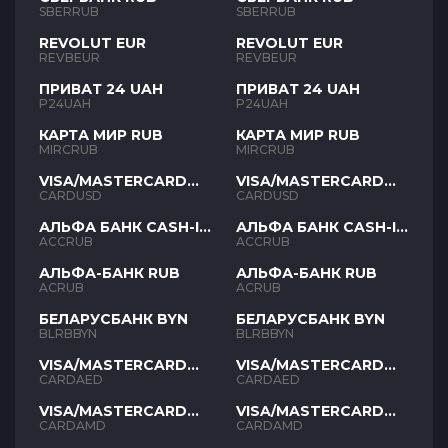
SBERRUB
SBERRUB
REVOLUT EUR
REVOLUT EUR
REVBEUR
REVBEUR
ПРИВАТ 24 UAH
ПРИВАТ 24 UAH
P24UAH
P24UAH
КАРТА МИР RUB
КАРТА МИР RUB
MIRCRUB
MIRCRUB
VISA/MASTERCARD
VISA/MASTERCARD
USD
USD
CARDUSD
CARDUSD
АЛЬФА БАНК CASH-IN
АЛЬФА БАНК CASH-IN
RUB
RUB
ACCRUB
ACCRUB
АЛЬФА-БАНК RUB
АЛЬФА-БАНК RUB
ACRUB
ACRUB
БЕЛАРУСБАНК BYN
БЕЛАРУСБАНК BYN
BLRBBYN
BLRBBYN
VISA/MASTERCARD
VISA/MASTERCARD
AED
AED
CARDAED
CARDAED
VISA/MASTERCARD
VISA/MASTERCARD
AMD
AMD
CARDAMD
CARDAMD