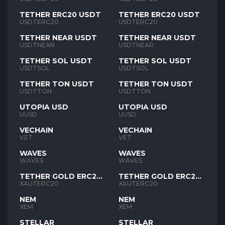
TETHER ERC20 USDT
TETHER ERC20 USDT
USDTERC20
USDTERC20
TETHER NEAR USDT
TETHER NEAR USDT
USDTNEAR
USDTNEAR
TETHER SOL USDT
TETHER SOL USDT
USDTSOL
USDTSOL
TETHER TON USDT
TETHER TON USDT
USDTTON
USDTTON
UTOPIA USD
UTOPIA USD
UUSD
UUSD
VECHAIN
VECHAIN
VET
VET
WAVES
WAVES
WAVES
WAVES
TETHER GOLD ERC20
TETHER GOLD ERC20
XAUT
XAUT
XAUTERC20
XAUTERC20
NEM
NEM
XEM
XEM
STELLAR
STELLAR