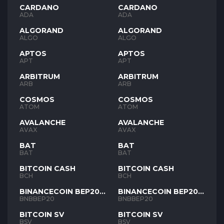
CARDANO
CARDANO
ADA
ADA
ALGORAND
ALGORAND
ALGO
ALGO
APTOS
APTOS
APT
APT
ARBITRUM
ARBITRUM
ARB
ARB
COSMOS
COSMOS
ATOM
ATOM
AVALANCHE
AVALANCHE
AVAX
AVAX
BAT
BAT
BAT
BAT
BITCOIN CASH
BITCOIN CASH
BCH
BCH
BINANCECOIN BEP20
BINANCECOIN BEP20
BNB
BNB
BNBBEP20
BNBBEP20
BITCOIN SV
BITCOIN SV
BSV
BSV