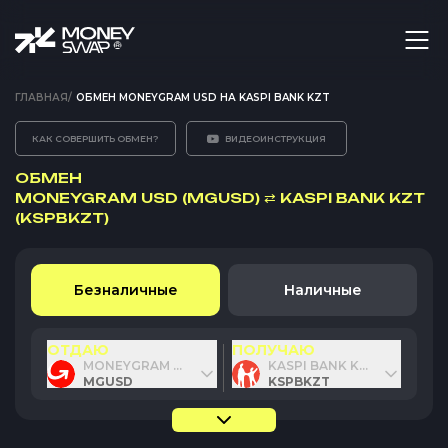
ГЛАВНАЯ
/
ОБМЕН MONEYGRAM USD НА KASPI BANK KZT
КАК СОВЕРШИТЬ ОБМЕН?
ВИДЕОИНСТРУКЦИЯ
ОБМЕН
MONEYGRAM USD (MGUSD)
⇄
KASPI BANK KZT
(KSPBKZT)
Безналичные
Наличные
ОТДАЮ
ПОЛУЧАЮ
MONEYGRAM USD
KASPI BANK KZT
MGUSD
KSPBKZT