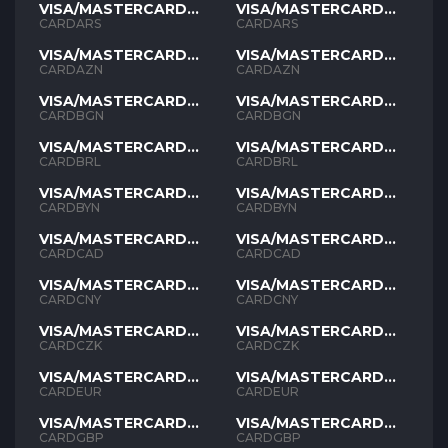
VISA/MASTERCARD
VISA/MASTERCARD
ARS
ARS
CARDARS
CARDARS
VISA/MASTERCARD
VISA/MASTERCARD
AZN
AZN
CARDAZN
CARDAZN
VISA/MASTERCARD
VISA/MASTERCARD
BGN
BGN
CARDBGN
CARDBGN
VISA/MASTERCARD
VISA/MASTERCARD
BRL
BRL
CARDBRL
CARDBRL
VISA/MASTERCARD
VISA/MASTERCARD
BYN
BYN
CARDBYN
CARDBYN
VISA/MASTERCARD
VISA/MASTERCARD
CAD
CAD
CARDCAD
CARDCAD
VISA/MASTERCARD
VISA/MASTERCARD
CNY
CNY
CARDCNY
CARDCNY
VISA/MASTERCARD
VISA/MASTERCARD
CZK
CZK
CARDCZK
CARDCZK
VISA/MASTERCARD
VISA/MASTERCARD
EUR
EUR
CARDEUR
CARDEUR
VISA/MASTERCARD
VISA/MASTERCARD
GBP
GBP
CARDGBP
CARDGBP