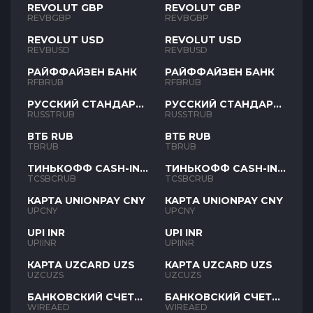
REVOLUT GBP
REVOLUT GBP
REVBGBP
REVBGBP
REVOLUT USD
REVOLUT USD
REVBUSD
REVBUSD
РАЙФФАЙЗЕН БАНК
РАЙФФАЙЗЕН БАНК
RFBRUB
RFBRUB
РУССКИЙ СТАНДАРТ
РУССКИЙ СТАНДАРТ
RUB
RUB
RUSSTRUB
RUSSTRUB
ВТБ RUB
ВТБ RUB
TBRUB
TBRUB
ТИНЬКОФФ CASH-IN
ТИНЬКОФФ CASH-IN
RUB
RUB
TCSBCRUB
TCSBCRUB
КАРТА UNIONPAY CNY
КАРТА UNIONPAY CNY
UPCNY
UPCNY
UPI INR
UPI INR
UPIINR
UPIINR
КАРТА UZCARD UZS
КАРТА UZCARD UZS
UZCUZS
UZCUZS
БАНКОВСКИЙ СЧЕТ
БАНКОВСКИЙ СЧЕТ
AED
AED
WIREAED
WIREAED