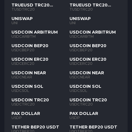
TRUEUSD TRC20
TRUEUSD TRC20
TUSD
TUSD
TUSDTRC20
TUSDTRC20
UNISWAP
UNISWAP
UNI
UNI
USDCOIN ARBITRUM
USDCOIN ARBITRUM
USDCARBTM
USDCARBTM
USDCOIN BEP20
USDCOIN BEP20
USDCBEP20
USDCBEP20
USDCOIN ERC20
USDCOIN ERC20
USDCERC20
USDCERC20
USDCOIN NEAR
USDCOIN NEAR
USDCNEAR
USDCNEAR
USDCOIN SOL
USDCOIN SOL
USDCSOL
USDCSOL
USDCOIN TRC20
USDCOIN TRC20
USDCTRC20
USDCTRC20
PAX DOLLAR
PAX DOLLAR
USDP
USDP
TETHER BEP20 USDT
TETHER BEP20 USDT
USDTBEP20
USDTBEP20