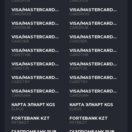
PLN
PLN
CARDPLN
CARDPLN
VISA/MASTERCARD
VISA/MASTERCARD
RON
RON
CARDRON
CARDRON
VISA/MASTERCARD
VISA/MASTERCARD
RUB
RUB
CARDRUB
CARDRUB
VISA/MASTERCARD
VISA/MASTERCARD
SEK
SEK
CARDSEK
CARDSEK
VISA/MASTERCARD
VISA/MASTERCARD
THB
THB
CARDTHB
CARDTHB
VISA/MASTERCARD
VISA/MASTERCARD
TJS
TJS
CARDTJS
CARDTJS
VISA/MASTERCARD
VISA/MASTERCARD
TYR
TYR
CARDTRY
CARDTRY
VISA/MASTERCARD
VISA/MASTERCARD
UAH
UAH
CARDUAH
CARDUAH
КАРТА ЭЛКАРТ KGS
КАРТА ЭЛКАРТ KGS
ELKGS
ELKGS
FORTEBANK KZT
FORTEBANK KZT
FRTBKZT
FRTBKZT
ГАЗПРОМБАНК RUB
ГАЗПРОМБАНК RUB