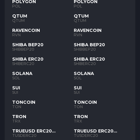
POLYGON
POLYGON
POL
POL
QTUM
QTUM
QTUM
QTUM
RAVENCOIN
RAVENCOIN
RVN
RVN
SHIBA BEP20
SHIBA BEP20
SHIBBEP20
SHIBBEP20
SHIBA ERC20
SHIBA ERC20
SHIBERC20
SHIBERC20
SOLANA
SOLANA
SOL
SOL
SUI
SUI
SUI
SUI
TONCOIN
TONCOIN
TON
TON
TRON
TRON
TRX
TRX
TRUEUSD ERC20
TRUEUSD ERC20
TUSD
TUSD
TUSDERC20
TUSDERC20