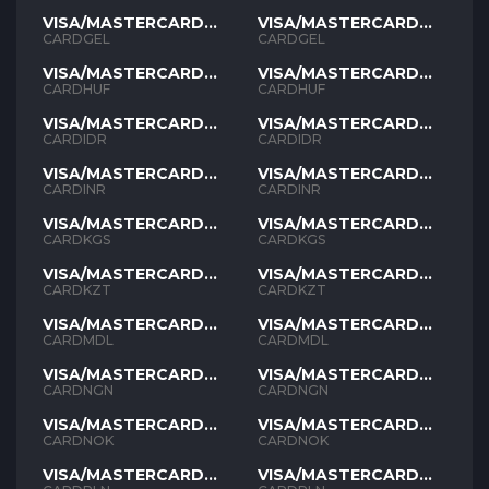
VISA/MASTERCARD
VISA/MASTERCARD
GEL
GEL
CARDGEL
CARDGEL
VISA/MASTERCARD
VISA/MASTERCARD
HUF
HUF
CARDHUF
CARDHUF
VISA/MASTERCARD
VISA/MASTERCARD
IDR
IDR
CARDIDR
CARDIDR
VISA/MASTERCARD
VISA/MASTERCARD
INR
INR
CARDINR
CARDINR
VISA/MASTERCARD
VISA/MASTERCARD
KGS
KGS
CARDKGS
CARDKGS
VISA/MASTERCARD
VISA/MASTERCARD
KZT
KZT
CARDKZT
CARDKZT
VISA/MASTERCARD
VISA/MASTERCARD
MDL
MDL
CARDMDL
CARDMDL
VISA/MASTERCARD
VISA/MASTERCARD
NGN
NGN
CARDNGN
CARDNGN
VISA/MASTERCARD
VISA/MASTERCARD
NOK
NOK
CARDNOK
CARDNOK
VISA/MASTERCARD
VISA/MASTERCARD