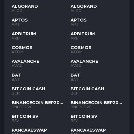
ALGORAND
ALGORAND
ALGO
ALGO
APTOS
APTOS
APT
APT
ARBITRUM
ARBITRUM
ARB
ARB
COSMOS
COSMOS
ATOM
ATOM
AVALANCHE
AVALANCHE
AVAX
AVAX
BAT
BAT
BAT
BAT
BITCOIN CASH
BITCOIN CASH
BCH
BCH
BINANCECOIN BEP20
BINANCECOIN BEP20
BNB
BNB
BNBBEP20
BNBBEP20
BITCOIN SV
BITCOIN SV
BSV
BSV
PANCAKESWAP
PANCAKESWAP