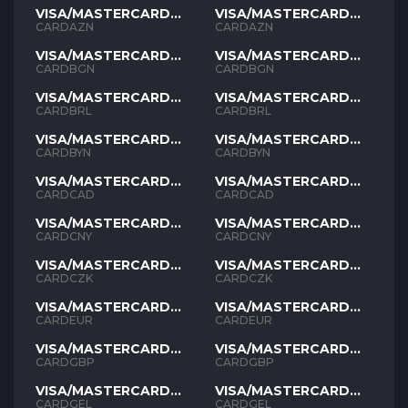
VISA/MASTERCARD
VISA/MASTERCARD
AZN
AZN
CARDAZN
CARDAZN
VISA/MASTERCARD
VISA/MASTERCARD
BGN
BGN
CARDBGN
CARDBGN
VISA/MASTERCARD
VISA/MASTERCARD
BRL
BRL
CARDBRL
CARDBRL
VISA/MASTERCARD
VISA/MASTERCARD
BYN
BYN
CARDBYN
CARDBYN
VISA/MASTERCARD
VISA/MASTERCARD
CAD
CAD
CARDCAD
CARDCAD
VISA/MASTERCARD
VISA/MASTERCARD
CNY
CNY
CARDCNY
CARDCNY
VISA/MASTERCARD
VISA/MASTERCARD
CZK
CZK
CARDCZK
CARDCZK
VISA/MASTERCARD
VISA/MASTERCARD
EUR
EUR
CARDEUR
CARDEUR
VISA/MASTERCARD
VISA/MASTERCARD
GBP
GBP
CARDGBP
CARDGBP
VISA/MASTERCARD
VISA/MASTERCARD
GEL
GEL
CARDGEL
CARDGEL