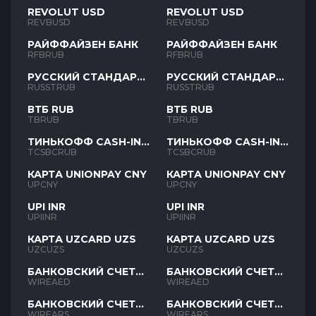
REVOLUT USD
REVOLUT USD
REVBUSD
REVBUSD
РАЙФФАЙЗЕН БАНК
РАЙФФАЙЗЕН БАНК
RFBRUB
RFBRUB
РУССКИЙ СТАНДАРТ
РУССКИЙ СТАНДАРТ
RUB
RUB
RUSSTRUB
RUSSTRUB
ВТБ RUB
ВТБ RUB
TBRUB
TBRUB
ТИНЬКОФФ CASH-IN
ТИНЬКОФФ CASH-IN
RUB
RUB
TCSBCRUB
TCSBCRUB
КАРТА UNIONPAY CNY
КАРТА UNIONPAY CNY
UPCNY
UPCNY
UPI INR
UPI INR
UPIINR
UPIINR
КАРТА UZCARD UZS
КАРТА UZCARD UZS
UZCUZS
UZCUZS
БАНКОВСКИЙ СЧЕТ
БАНКОВСКИЙ СЧЕТ
AED
AED
WIREAED
WIREAED
БАНКОВСКИЙ СЧЕТ
БАНКОВСКИЙ СЧЕТ
ARS
ARS
WIREARS
WIREARS