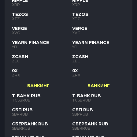
RIPPLE
RIPPLE
XRP
XRP
TEZOS
TEZOS
XTZ
XTZ
VERGE
VERGE
XVG
XVG
YEARN FINANCE
YEARN FINANCE
YFI
YFI
ZCASH
ZCASH
ZEC
ZEC
0X
0X
ZRX
ZRX
БАНКИНГ
БАНКИНГ
Т-БАНК RUB
Т-БАНК RUB
TCSBRUB
TCSBRUB
СБП RUB
СБП RUB
SBPRUB
SBPRUB
СБЕРБАНК RUB
СБЕРБАНК RUB
SBERRUB
SBERRUB