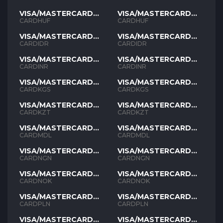
VISA/MASTERCARD
VISA/MASTERCARD
HUF
HUF
CARDHUF
CARDHUF
VISA/MASTERCARD
VISA/MASTERCARD
IDR
IDR
CARDIDR
CARDIDR
VISA/MASTERCARD
VISA/MASTERCARD
INR
INR
CARDINR
CARDINR
VISA/MASTERCARD
VISA/MASTERCARD
KGS
KGS
CARDKGS
CARDKGS
VISA/MASTERCARD
VISA/MASTERCARD
KZT
KZT
CARDKZT
CARDKZT
VISA/MASTERCARD
VISA/MASTERCARD
MDL
MDL
CARDMDL
CARDMDL
VISA/MASTERCARD
VISA/MASTERCARD
NGN
NGN
CARDNGN
CARDNGN
VISA/MASTERCARD
VISA/MASTERCARD
NOK
NOK
CARDNOK
CARDNOK
VISA/MASTERCARD
VISA/MASTERCARD
PLN
PLN
CARDPLN
CARDPLN
VISA/MASTERCARD
VISA/MASTERCARD