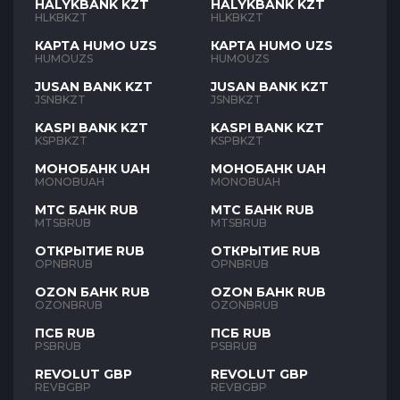
HALYKBANK KZT
HALYKBANK KZT
HLKBKZT
HLKBKZT
КАРТА HUMO UZS
КАРТА HUMO UZS
HUMOUZS
HUMOUZS
JUSAN BANK KZT
JUSAN BANK KZT
JSNBKZT
JSNBKZT
KASPI BANK KZT
KASPI BANK KZT
KSPBKZT
KSPBKZT
МОНОБАНК UAH
МОНОБАНК UAH
MONOBUAH
MONOBUAH
МТС БАНК RUB
МТС БАНК RUB
MTSBRUB
MTSBRUB
ОТКРЫТИЕ RUB
ОТКРЫТИЕ RUB
OPNBRUB
OPNBRUB
OZON БАНК RUB
OZON БАНК RUB
OZONBRUB
OZONBRUB
ПСБ RUB
ПСБ RUB
PSBRUB
PSBRUB
REVOLUT GBP
REVOLUT GBP
REVBGBP
REVBGBP