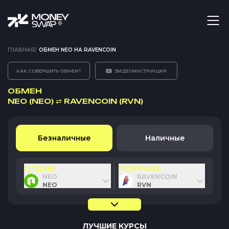
ГЛАВНАЯ
/
ОБМЕН NEO НА RAVENCOIN
КАК СОВЕРШИТЬ ОБМЕН?
ВИДЕОИНСТРУКЦИЯ
ОБМЕН
NEO (NEO)
⇄
RAVENCOIN (RVN)
Безналичные
Наличные
ОТДАЮ
ПОЛУЧАЮ
NEO
RAVENCOIN
NEO
RVN
ЛУЧШИЕ КУРСЫ