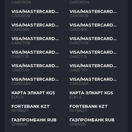
RON
RON
CARDRON
CARDRON
VISA/MASTERCARD
VISA/MASTERCARD
RUB
RUB
CARDRUB
CARDRUB
VISA/MASTERCARD
VISA/MASTERCARD
SEK
SEK
CARDSEK
CARDSEK
VISA/MASTERCARD
VISA/MASTERCARD
THB
THB
CARDTHB
CARDTHB
VISA/MASTERCARD
VISA/MASTERCARD
TJS
TJS
CARDTJS
CARDTJS
VISA/MASTERCARD
VISA/MASTERCARD
TYR
TYR
CARDTRY
CARDTRY
VISA/MASTERCARD
VISA/MASTERCARD
UAH
UAH
CARDUAH
CARDUAH
КАРТА ЭЛКАРТ KGS
КАРТА ЭЛКАРТ KGS
ELKGS
ELKGS
FORTEBANK KZT
FORTEBANK KZT
FRTBKZT
FRTBKZT
ГАЗПРОМБАНК RUB
ГАЗПРОМБАНК RUB
GPBRUB
GPBRUB