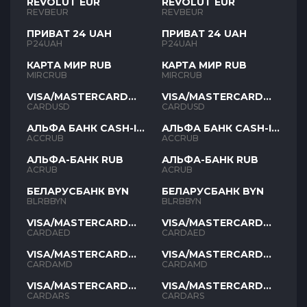
REVOLUT EUR
REVOLUT EUR
REVBEUR
REVBEUR
ПРИВАТ 24 UAH
ПРИВАТ 24 UAH
P24UAH
P24UAH
КАРТА МИР RUB
КАРТА МИР RUB
MIRCRUB
MIRCRUB
VISA/MASTERCARD
VISA/MASTERCARD
USD
USD
CARDUSD
CARDUSD
АЛЬФА БАНК CASH-IN
АЛЬФА БАНК CASH-IN
RUB
RUB
ACCRUB
ACCRUB
АЛЬФА-БАНК RUB
АЛЬФА-БАНК RUB
ACRUB
ACRUB
БЕЛАРУСБАНК BYN
БЕЛАРУСБАНК BYN
BLRBBYN
BLRBBYN
VISA/MASTERCARD
VISA/MASTERCARD
AED
AED
CARDAED
CARDAED
VISA/MASTERCARD
VISA/MASTERCARD
AMD
AMD
CARDAMD
CARDAMD
VISA/MASTERCARD
VISA/MASTERCARD
ARS
ARS
CARDARS
CARDARS