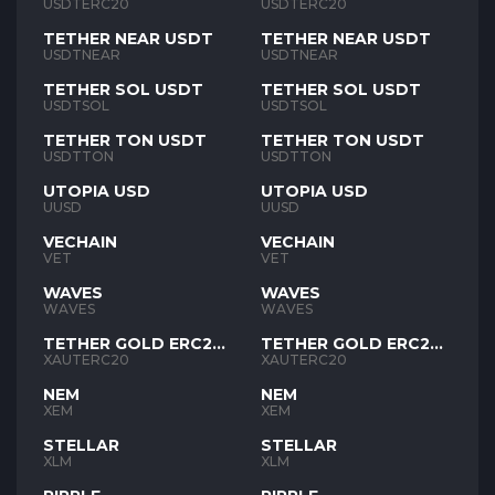
USDTERC20
USDTERC20
TETHER NEAR USDT
TETHER NEAR USDT
USDTNEAR
USDTNEAR
TETHER SOL USDT
TETHER SOL USDT
USDTSOL
USDTSOL
TETHER TON USDT
TETHER TON USDT
USDTTON
USDTTON
UTOPIA USD
UTOPIA USD
UUSD
UUSD
VECHAIN
VECHAIN
VET
VET
WAVES
WAVES
WAVES
WAVES
TETHER GOLD ERC20
TETHER GOLD ERC20
XAUT
XAUT
XAUTERC20
XAUTERC20
NEM
NEM
XEM
XEM
STELLAR
STELLAR
XLM
XLM