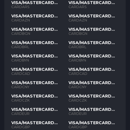
VISA/MASTERCARD
VISA/MASTERCARD
ARS
ARS
CARDARS
CARDARS
VISA/MASTERCARD
VISA/MASTERCARD
AZN
AZN
CARDAZN
CARDAZN
VISA/MASTERCARD
VISA/MASTERCARD
BGN
BGN
CARDBGN
CARDBGN
VISA/MASTERCARD
VISA/MASTERCARD
BRL
BRL
CARDBRL
CARDBRL
VISA/MASTERCARD
VISA/MASTERCARD
BYN
BYN
CARDBYN
CARDBYN
VISA/MASTERCARD
VISA/MASTERCARD
CAD
CAD
CARDCAD
CARDCAD
VISA/MASTERCARD
VISA/MASTERCARD
CNY
CNY
CARDCNY
CARDCNY
VISA/MASTERCARD
VISA/MASTERCARD
CZK
CZK
CARDCZK
CARDCZK
VISA/MASTERCARD
VISA/MASTERCARD
EUR
EUR
CARDEUR
CARDEUR
VISA/MASTERCARD
VISA/MASTERCARD
GBP
GBP
CARDGBP
CARDGBP