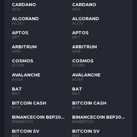
CARDANO
CARDANO
ADA
ADA
ALGORAND
ALGORAND
ALGO
ALGO
APTOS
APTOS
APT
APT
ARBITRUM
ARBITRUM
ARB
ARB
COSMOS
COSMOS
ATOM
ATOM
AVALANCHE
AVALANCHE
AVAX
AVAX
BAT
BAT
BAT
BAT
BITCOIN CASH
BITCOIN CASH
BCH
BCH
BINANCECOIN BEP20
BINANCECOIN BEP20
BNB
BNB
BNBBEP20
BNBBEP20
BITCOIN SV
BITCOIN SV
BSV
BSV