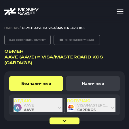
ГЛАВНАЯ
/
ОБМЕН AAVE НА VISA/MASTERCARD KGS
КАК СОВЕРШИТЬ ОБМЕН?
ВИДЕОИНСТРУКЦИЯ
ОБМЕН
AAVE (AAVE)
⇄
VISA/MASTERCARD KGS
(CARDKGS)
Безналичные
Наличные
ОТДАЮ
ПОЛУЧАЮ
AAVE
VISA/MASTERCARD KGS
AAVE
CARDKGS