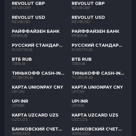
REVOLUT GBP
REVOLUT GBP
REVBGBP
REVBGBP
REVOLUT USD
REVOLUT USD
REVBUSD
REVBUSD
РАЙФФАЙЗЕН БАНК
РАЙФФАЙЗЕН БАНК
RFBRUB
RFBRUB
РУССКИЙ СТАНДАРТ
РУССКИЙ СТАНДАРТ
RUB
RUB
RUSSTRUB
RUSSTRUB
ВТБ RUB
ВТБ RUB
TBRUB
TBRUB
ТИНЬКОФФ CASH-IN
ТИНЬКОФФ CASH-IN
RUB
RUB
TCSBCRUB
TCSBCRUB
КАРТА UNIONPAY CNY
КАРТА UNIONPAY CNY
UPCNY
UPCNY
UPI INR
UPI INR
UPIINR
UPIINR
КАРТА UZCARD UZS
КАРТА UZCARD UZS
UZCUZS
UZCUZS
БАНКОВСКИЙ СЧЕТ
БАНКОВСКИЙ СЧЕТ
AED
AED
WIREAED
WIREAED