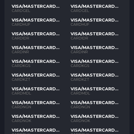
VISA/MASTERCARD
VISA/MASTERCARD
GEL
GEL
CARDGEL
CARDGEL
VISA/MASTERCARD
VISA/MASTERCARD
HUF
HUF
CARDHUF
CARDHUF
VISA/MASTERCARD
VISA/MASTERCARD
IDR
IDR
CARDIDR
CARDIDR
VISA/MASTERCARD
VISA/MASTERCARD
INR
INR
CARDINR
CARDINR
VISA/MASTERCARD
VISA/MASTERCARD
KGS
KGS
CARDKGS
CARDKGS
VISA/MASTERCARD
VISA/MASTERCARD
KZT
KZT
CARDKZT
CARDKZT
VISA/MASTERCARD
VISA/MASTERCARD
MDL
MDL
CARDMDL
CARDMDL
VISA/MASTERCARD
VISA/MASTERCARD
NGN
NGN
CARDNGN
CARDNGN
VISA/MASTERCARD
VISA/MASTERCARD
NOK
NOK
CARDNOK
CARDNOK
VISA/MASTERCARD
VISA/MASTERCARD