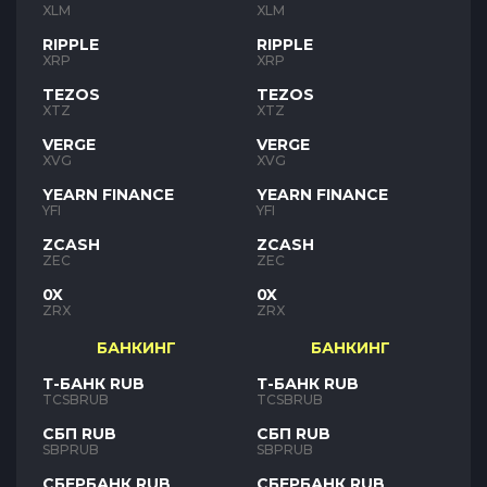
XLM
XLM
RIPPLE
RIPPLE
XRP
XRP
TEZOS
TEZOS
XTZ
XTZ
VERGE
VERGE
XVG
XVG
YEARN FINANCE
YEARN FINANCE
YFI
YFI
ZCASH
ZCASH
ZEC
ZEC
0X
0X
ZRX
ZRX
БАНКИНГ
БАНКИНГ
Т-БАНК RUB
Т-БАНК RUB
TCSBRUB
TCSBRUB
СБП RUB
СБП RUB
SBPRUB
SBPRUB
СБЕРБАНК RUB
СБЕРБАНК RUB