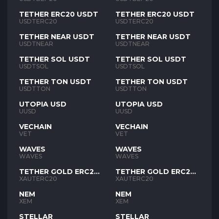
TETHER ERC20 USDT
TETHER ERC20 USDT
USDTERC20
USDTERC20
TETHER NEAR USDT
TETHER NEAR USDT
USDTNEAR
USDTNEAR
TETHER SOL USDT
TETHER SOL USDT
USDTSOL
USDTSOL
TETHER TON USDT
TETHER TON USDT
USDTTON
USDTTON
UTOPIA USD
UTOPIA USD
UUSD
UUSD
VECHAIN
VECHAIN
VET
VET
WAVES
WAVES
WAVES
WAVES
TETHER GOLD ERC20
TETHER GOLD ERC20
XAUT
XAUT
XAUTERC20
XAUTERC20
NEM
NEM
XEM
XEM
STELLAR
STELLAR