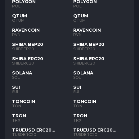
POLYGON
POLYGON
POL
POL
QTUM
QTUM
QTUM
QTUM
RAVENCOIN
RAVENCOIN
RVN
RVN
SHIBA BEP20
SHIBA BEP20
SHIBBEP20
SHIBBEP20
SHIBA ERC20
SHIBA ERC20
SHIBERC20
SHIBERC20
SOLANA
SOLANA
SOL
SOL
SUI
SUI
SUI
SUI
TONCOIN
TONCOIN
TON
TON
TRON
TRON
TRX
TRX
TRUEUSD ERC20
TRUEUSD ERC20
TUSD
TUSD
TUSDERC20
TUSDERC20