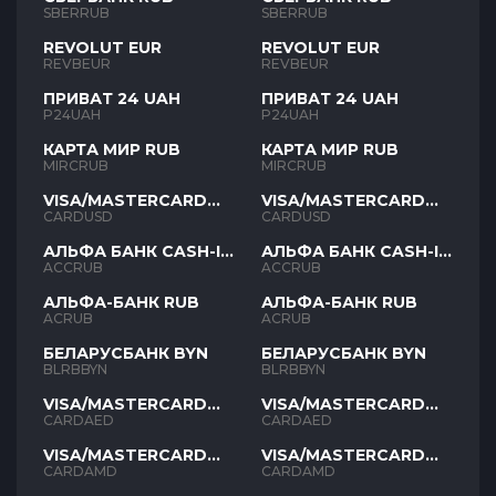
SBERRUB
SBERRUB
REVOLUT EUR
REVOLUT EUR
REVBEUR
REVBEUR
ПРИВАТ 24 UAH
ПРИВАТ 24 UAH
P24UAH
P24UAH
КАРТА МИР RUB
КАРТА МИР RUB
MIRCRUB
MIRCRUB
VISA/MASTERCARD
VISA/MASTERCARD
USD
USD
CARDUSD
CARDUSD
АЛЬФА БАНК CASH-IN
АЛЬФА БАНК CASH-IN
RUB
RUB
ACCRUB
ACCRUB
АЛЬФА-БАНК RUB
АЛЬФА-БАНК RUB
ACRUB
ACRUB
БЕЛАРУСБАНК BYN
БЕЛАРУСБАНК BYN
BLRBBYN
BLRBBYN
VISA/MASTERCARD
VISA/MASTERCARD
AED
AED
CARDAED
CARDAED
VISA/MASTERCARD
VISA/MASTERCARD
AMD
AMD
CARDAMD
CARDAMD