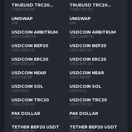
TRUEUSD TRC20
TRUEUSD TRC20
TUSD
TUSD
TUSDTRC20
TUSDTRC20
UNISWAP
UNISWAP
UNI
UNI
USDCOIN ARBITRUM
USDCOIN ARBITRUM
USDCARBTM
USDCARBTM
USDCOIN BEP20
USDCOIN BEP20
USDCBEP20
USDCBEP20
USDCOIN ERC20
USDCOIN ERC20
USDCERC20
USDCERC20
USDCOIN NEAR
USDCOIN NEAR
USDCNEAR
USDCNEAR
USDCOIN SOL
USDCOIN SOL
USDCSOL
USDCSOL
USDCOIN TRC20
USDCOIN TRC20
USDCTRC20
USDCTRC20
PAX DOLLAR
PAX DOLLAR
USDP
USDP
TETHER BEP20 USDT
TETHER BEP20 USDT
USDTBEP20
USDTBEP20