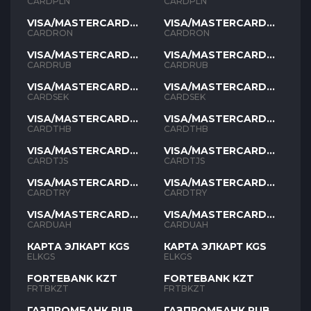
PLN
PLN
CARDPLN
CARDPLN
VISA/MASTERCARD
VISA/MASTERCARD
RON
RON
CARDRON
CARDRON
VISA/MASTERCARD
VISA/MASTERCARD
RUB
RUB
CARDRUB
CARDRUB
VISA/MASTERCARD
VISA/MASTERCARD
SEK
SEK
CARDSEK
CARDSEK
VISA/MASTERCARD
VISA/MASTERCARD
THB
THB
CARDTHB
CARDTHB
VISA/MASTERCARD
VISA/MASTERCARD
TJS
TJS
CARDTJS
CARDTJS
VISA/MASTERCARD
VISA/MASTERCARD
TYR
TYR
CARDTRY
CARDTRY
VISA/MASTERCARD
VISA/MASTERCARD
UAH
UAH
CARDUAH
CARDUAH
КАРТА ЭЛКАРТ KGS
КАРТА ЭЛКАРТ KGS
ELKGS
ELKGS
FORTEBANK KZT
FORTEBANK KZT
FRTBKZT
FRTBKZT
ГАЗПРОМБАНК RUB
ГАЗПРОМБАНК RUB