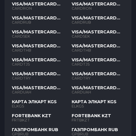
VISA/MASTERCARD
VISA/MASTERCARD
RON
RON
CARDRON
CARDRON
VISA/MASTERCARD
VISA/MASTERCARD
RUB
RUB
CARDRUB
CARDRUB
VISA/MASTERCARD
VISA/MASTERCARD
SEK
SEK
CARDSEK
CARDSEK
VISA/MASTERCARD
VISA/MASTERCARD
THB
THB
CARDTHB
CARDTHB
VISA/MASTERCARD
VISA/MASTERCARD
TJS
TJS
CARDTJS
CARDTJS
VISA/MASTERCARD
VISA/MASTERCARD
TYR
TYR
CARDTRY
CARDTRY
VISA/MASTERCARD
VISA/MASTERCARD
UAH
UAH
CARDUAH
CARDUAH
КАРТА ЭЛКАРТ KGS
КАРТА ЭЛКАРТ KGS
ELKGS
ELKGS
FORTEBANK KZT
FORTEBANK KZT
FRTBKZT
FRTBKZT
ГАЗПРОМБАНК RUB
ГАЗПРОМБАНК RUB
GPBRUB
GPBRUB