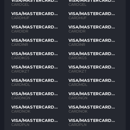
VISA/MASTERCARD
VISA/MASTERCARD
GEL
GEL
CARDGEL
CARDGEL
VISA/MASTERCARD
VISA/MASTERCARD
HUF
HUF
CARDHUF
CARDHUF
VISA/MASTERCARD
VISA/MASTERCARD
IDR
IDR
CARDIDR
CARDIDR
VISA/MASTERCARD
VISA/MASTERCARD
INR
INR
CARDINR
CARDINR
VISA/MASTERCARD
VISA/MASTERCARD
KGS
KGS
CARDKGS
CARDKGS
VISA/MASTERCARD
VISA/MASTERCARD
KZT
KZT
CARDKZT
CARDKZT
VISA/MASTERCARD
VISA/MASTERCARD
MDL
MDL
CARDMDL
CARDMDL
VISA/MASTERCARD
VISA/MASTERCARD
NGN
NGN
CARDNGN
CARDNGN
VISA/MASTERCARD
VISA/MASTERCARD
NOK
NOK
CARDNOK
CARDNOK
VISA/MASTERCARD
VISA/MASTERCARD
PLN
PLN
CARDPLN
CARDPLN