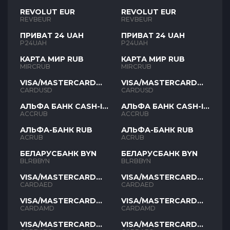
REVOLUT EUR
REVOLUT EUR
REVBEUR
REVBEUR
ПРИВАТ 24 UAH
ПРИВАТ 24 UAH
P24UAH
P24UAH
КАРТА МИР RUB
КАРТА МИР RUB
MIRCRUB
MIRCRUB
VISA/MASTERCARD
VISA/MASTERCARD
USD
USD
CARDUSD
CARDUSD
АЛЬФА БАНК CASH-IN
АЛЬФА БАНК CASH-IN
RUB
RUB
ACCRUB
ACCRUB
АЛЬФА-БАНК RUB
АЛЬФА-БАНК RUB
ACRUB
ACRUB
БЕЛАРУСБАНК BYN
БЕЛАРУСБАНК BYN
BLRBBYN
BLRBBYN
VISA/MASTERCARD
VISA/MASTERCARD
AED
AED
CARDAED
CARDAED
VISA/MASTERCARD
VISA/MASTERCARD
AMD
AMD
CARDAMD
CARDAMD
VISA/MASTERCARD
VISA/MASTERCARD