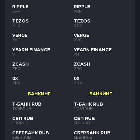
RIPPLE
RIPPLE
XRP
XRP
TEZOS
TEZOS
XTZ
XTZ
VERGE
VERGE
XVG
XVG
YEARN FINANCE
YEARN FINANCE
YFI
YFI
ZCASH
ZCASH
ZEC
ZEC
0X
0X
ZRX
ZRX
БАНКИНГ
БАНКИНГ
Т-БАНК RUB
Т-БАНК RUB
TCSBRUB
TCSBRUB
СБП RUB
СБП RUB
SBPRUB
SBPRUB
СБЕРБАНК RUB
СБЕРБАНК RUB
SBERRUB
SBERRUB