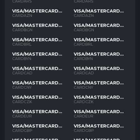
ARS
ARS
CARDARS
CARDARS
VISA/MASTERCARD
VISA/MASTERCARD
AZN
AZN
CARDAZN
CARDAZN
VISA/MASTERCARD
VISA/MASTERCARD
BGN
BGN
CARDBGN
CARDBGN
VISA/MASTERCARD
VISA/MASTERCARD
BRL
BRL
CARDBRL
CARDBRL
VISA/MASTERCARD
VISA/MASTERCARD
BYN
BYN
CARDBYN
CARDBYN
VISA/MASTERCARD
VISA/MASTERCARD
CAD
CAD
CARDCAD
CARDCAD
VISA/MASTERCARD
VISA/MASTERCARD
CNY
CNY
CARDCNY
CARDCNY
VISA/MASTERCARD
VISA/MASTERCARD
CZK
CZK
CARDCZK
CARDCZK
VISA/MASTERCARD
VISA/MASTERCARD
EUR
EUR
CARDEUR
CARDEUR
VISA/MASTERCARD
VISA/MASTERCARD
GBP
GBP
CARDGBP
CARDGBP