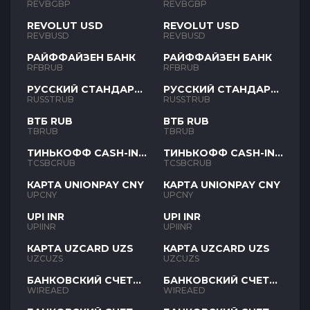
REVBGBP
REVBGBP
REVOLUT USD
REVOLUT USD
REVBUSD
REVBUSD
РАЙФФАЙЗЕН БАНК
РАЙФФАЙЗЕН БАНК
RFBRUB
RFBRUB
РУССКИЙ СТАНДАРТ
РУССКИЙ СТАНДАРТ
RUB
RUB
RUSSTRUB
RUSSTRUB
ВТБ RUB
ВТБ RUB
TBRUB
TBRUB
ТИНЬКОФФ CASH-IN
ТИНЬКОФФ CASH-IN
RUB
RUB
TCSBCRUB
TCSBCRUB
КАРТА UNIONPAY CNY
КАРТА UNIONPAY CNY
UPCNY
UPCNY
UPI INR
UPI INR
UPIINR
UPIINR
КАРТА UZCARD UZS
КАРТА UZCARD UZS
UZCUZS
UZCUZS
БАНКОВСКИЙ СЧЕТ
БАНКОВСКИЙ СЧЕТ
AED
AED
WIREAED
WIREAED