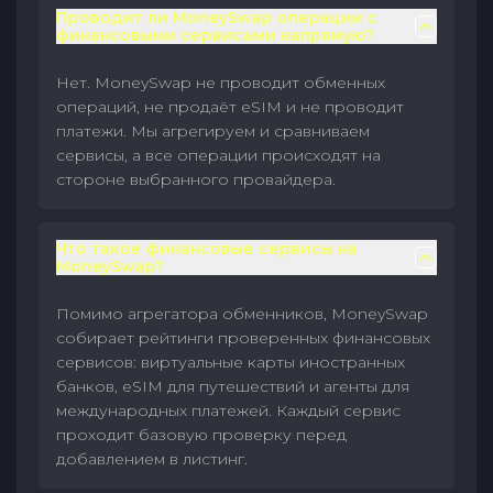
Проводит ли MoneySwap операции с
финансовыми сервисами напрямую?
Нет. MoneySwap не проводит обменных
операций, не продаёт eSIM и не проводит
платежи. Мы агрегируем и сравниваем
сервисы, а все операции происходят на
стороне выбранного провайдера.
Что такое финансовые сервисы на
MoneySwap?
Помимо агрегатора обменников, MoneySwap
собирает рейтинги проверенных финансовых
сервисов: виртуальные карты иностранных
банков, eSIM для путешествий и агенты для
международных платежей. Каждый сервис
проходит базовую проверку перед
добавлением в листинг.