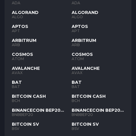
ADA
ADA
ALGORAND
ALGORAND
ALGO
ALGO
APTOS
APTOS
APT
APT
ARBITRUM
ARBITRUM
ARB
ARB
COSMOS
COSMOS
ATOM
ATOM
AVALANCHE
AVALANCHE
AVAX
AVAX
BAT
BAT
BAT
BAT
BITCOIN CASH
BITCOIN CASH
BCH
BCH
BINANCECOIN BEP20
BINANCECOIN BEP20
BNB
BNB
BNBBEP20
BNBBEP20
BITCOIN SV
BITCOIN SV
BSV
BSV