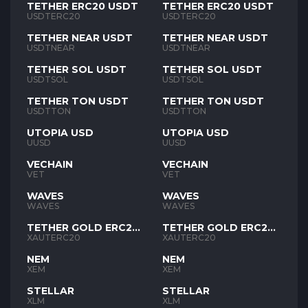
TETHER ERC20 USDT
TETHER ERC20 USDT
USDTERC20
USDTERC20
TETHER NEAR USDT
TETHER NEAR USDT
USDTNEAR
USDTNEAR
TETHER SOL USDT
TETHER SOL USDT
USDTSOL
USDTSOL
TETHER TON USDT
TETHER TON USDT
USDTTON
USDTTON
UTOPIA USD
UTOPIA USD
UUSD
UUSD
VECHAIN
VECHAIN
VET
VET
WAVES
WAVES
WAVES
WAVES
TETHER GOLD ERC20
TETHER GOLD ERC20
XAUT
XAUT
XAUTERC20
XAUTERC20
NEM
NEM
XEM
XEM
STELLAR
STELLAR
XLM
XLM